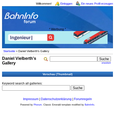
Willkommen!
Einloggen
Ein neues Profil erzeugen
* Werbung *
Startseite
> Daniel Vielberth's Gallery
Daniel Vielberth's
Gallery
erweitert
Vorschau (Thumbnail)
Keyword search all galleries:
Impressum
|
Datenschutzerklärung
|
Forumregeln
Powered by
Phorum
. Classic Emerald template modified by
BahnInfo
.