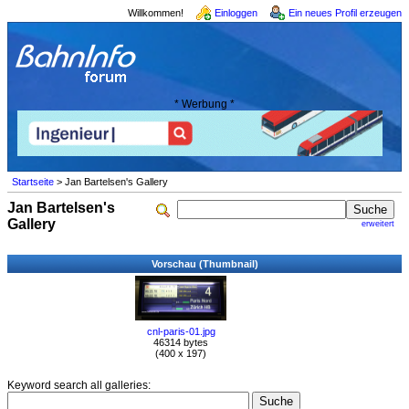
Willkommen!
Einloggen
Ein neues Profil erzeugen
* Werbung *
Startseite
> Jan Bartelsen's Gallery
Jan Bartelsen's
Gallery
erweitert
Vorschau (Thumbnail)
cnl-paris-01.jpg
46314 bytes
(400 x 197)
Keyword search all galleries: