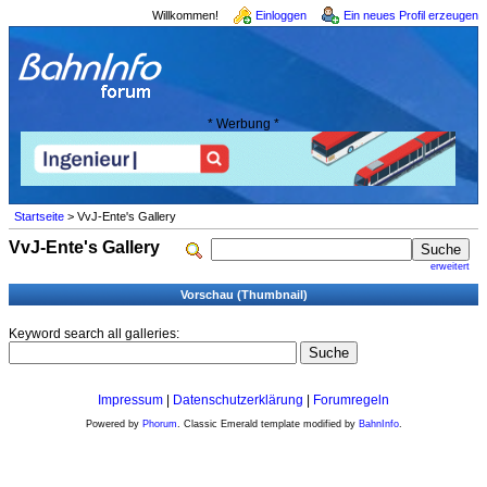
Willkommen!
Einloggen
Ein neues Profil erzeugen
* Werbung *
Startseite
> VvJ-Ente's Gallery
VvJ-Ente's Gallery
erweitert
Vorschau (Thumbnail)
Keyword search all galleries:
Impressum
|
Datenschutzerklärung
|
Forumregeln
Powered by
Phorum
. Classic Emerald template modified by
BahnInfo
.