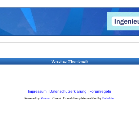
Vorschau (Thumbnail)
Impressum
|
Datenschutzerklärung
|
Forumregeln
Powered by
Phorum
. Classic Emerald template modified by
BahnInfo
.