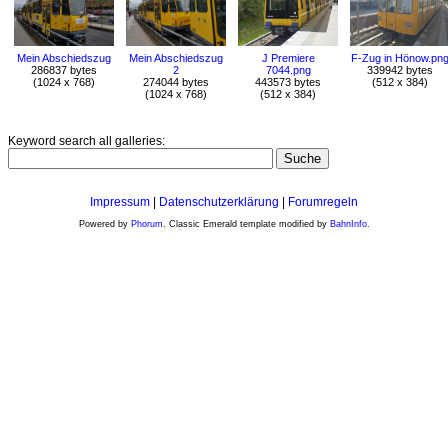
Mein Abschiedszug
Mein Abschiedszug
J Premiere
F-Zug in Hönow.pn
286837 bytes
2
7044.png
339942 bytes
(1024 x 768)
274044 bytes
443573 bytes
(512 x 384)
(1024 x 768)
(512 x 384)
Keyword search all galleries:
Impressum
|
Datenschutzerklärung
|
Forumregeln
Powered by
Phorum
. Classic Emerald template modified by
BahnInfo
.