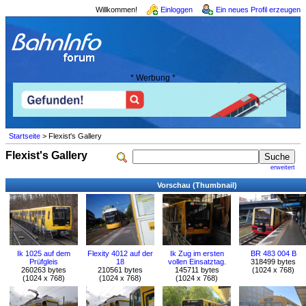
Willkommen!
Einloggen
Ein neues Profil erzeugen
* Werbung *
Startseite
> Flexist's Gallery
Flexist's Gallery
erweitert
Vorschau (Thumbnail)
Ik 1025 auf dem
Flexity 4012 auf der
Ik Zug im ersten
BR 483 004 B
Prüfgleis
18
vollen Einsatztag.
318499 bytes
260263 bytes
210561 bytes
145711 bytes
(1024 x 768)
(1024 x 768)
(1024 x 768)
(1024 x 768)