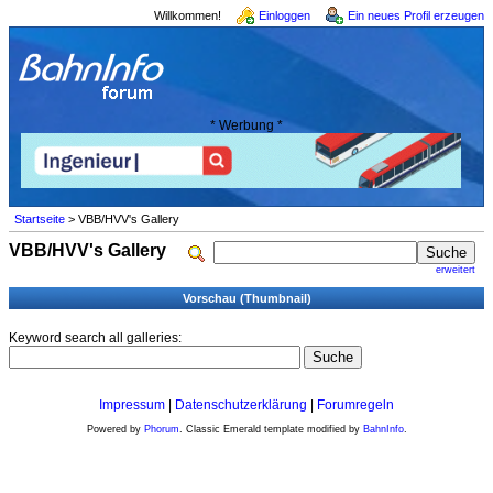
Willkommen!
Einloggen
Ein neues Profil erzeugen
* Werbung *
Startseite
> VBB/HVV's Gallery
VBB/HVV's Gallery
erweitert
Vorschau (Thumbnail)
Keyword search all galleries:
Impressum
|
Datenschutzerklärung
|
Forumregeln
Powered by
Phorum
. Classic Emerald template modified by
BahnInfo
.