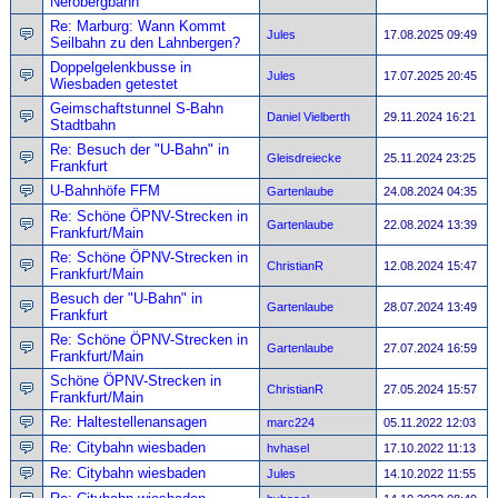
Nerobergbahn
Re: Marburg: Wann Kommt
Jules
17.08.2025 09:49
Seilbahn zu den Lahnbergen?
Doppelgelenkbusse in
Jules
17.07.2025 20:45
Wiesbaden getestet
Geimschaftstunnel S-Bahn
Daniel Vielberth
29.11.2024 16:21
Stadtbahn
Re: Besuch der "U-Bahn" in
Gleisdreiecke
25.11.2024 23:25
Frankfurt
U-Bahnhöfe FFM
Gartenlaube
24.08.2024 04:35
Re: Schöne ÖPNV-Strecken in
Gartenlaube
22.08.2024 13:39
Frankfurt/Main
Re: Schöne ÖPNV-Strecken in
ChristianR
12.08.2024 15:47
Frankfurt/Main
Besuch der "U-Bahn" in
Gartenlaube
28.07.2024 13:49
Frankfurt
Re: Schöne ÖPNV-Strecken in
Gartenlaube
27.07.2024 16:59
Frankfurt/Main
Schöne ÖPNV-Strecken in
ChristianR
27.05.2024 15:57
Frankfurt/Main
Re: Haltestellenansagen
marc224
05.11.2022 12:03
Re: Citybahn wiesbaden
hvhasel
17.10.2022 11:13
Re: Citybahn wiesbaden
Jules
14.10.2022 11:55