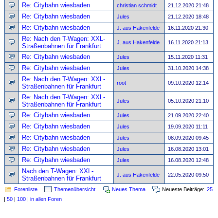
Re: Citybahn wiesbaden
christian schmidt
21.12.2020 21:48
Re: Citybahn wiesbaden
Jules
21.12.2020 18:48
Re: Citybahn wiesbaden
J. aus Hakenfelde
16.11.2020 21:30
Re: Nach den T-Wagen: XXL-
J. aus Hakenfelde
16.11.2020 21:13
Straßenbahnen für Frankfurt
Re: Citybahn wiesbaden
Jules
15.11.2020 11:31
Re: Citybahn wiesbaden
Jules
31.10.2020 14:38
Re: Nach den T-Wagen: XXL-
root
09.10.2020 12:14
Straßenbahnen für Frankfurt
Re: Nach den T-Wagen: XXL-
Jules
05.10.2020 21:10
Straßenbahnen für Frankfurt
Re: Citybahn wiesbaden
Jules
21.09.2020 22:40
Re: Citybahn wiesbaden
Jules
19.09.2020 11:11
Re: Citybahn wiesbaden
Jules
08.09.2020 09:45
Re: Citybahn wiesbaden
Jules
16.08.2020 13:01
Re: Citybahn wiesbaden
Jules
16.08.2020 12:48
Nach den T-Wagen: XXL-
J. aus Hakenfelde
22.05.2020 09:50
Straßenbahnen für Frankfurt
Forenliste
Themenübersicht
Neues Thema
Neueste Beiträge:
25
|
50
|
100
|
in allen Foren