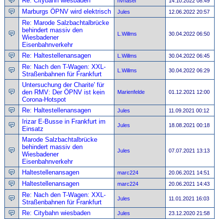
Re: Citybahn wiesbaden
hvhasel
14.10.2022 08:49
Marburgs ÖPNV wird elektrisch
Jules
12.06.2022 20:57
Re: Marode Salzbachtalbrücke
behindert massiv den
L.Willms
30.04.2022 06:50
Wiesbadener
Eisenbahnverkehr
Re: Haltestellenansagen
L.Willms
30.04.2022 06:45
Re: Nach den T-Wagen: XXL-
L.Willms
30.04.2022 06:29
Straßenbahnen für Frankfurt
Untersuchung der Charite' für
den RMV: Der ÖPNV ist kein
Marienfelde
01.12.2021 12:00
Corona-Hotspot
Re: Haltestellenansagen
Jules
11.09.2021 00:12
Irizar E-Busse in Frankfurt im
Jules
18.08.2021 00:18
Einsatz
Marode Salzbachtalbrücke
behindert massiv den
Jules
07.07.2021 13:13
Wiesbadener
Eisenbahnverkehr
Haltestellenansagen
marc224
20.06.2021 14:51
Haltestellenansagen
marc224
20.06.2021 14:43
Re: Nach den T-Wagen: XXL-
Jules
11.01.2021 16:03
Straßenbahnen für Frankfurt
Re: Citybahn wiesbaden
Jules
23.12.2020 21:58