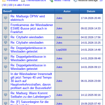
Forenliste
Themenübersicht
Neues Thema
Neueste Beiträge:
25
|
50
|
100
|
in allen Foren
Betreff
Autor
Datum
Re: Marburgs ÖPNV wird
Jules
17.04.2026 20:49
elektrisch
Frontkameras der Wiesbadener
ESWE-Busse jetzt auch in
Jules
09.02.2026 14:33
Frankfurt
Re: Citybahn wiesbaden
Jules
04.02.2026 17:56
Re: Citybahn wiesbaden
Jules
14.01.2026 15:25
Re: Doppelgelenkbusse in
Lopi2000
14.01.2026 14:48
Wiesbaden getestet
Re: Doppelgelenkbusse in
Jules
14.01.2026 09:48
Wiesbaden getestet
Re: Doppelgelenkbusse in
Jules
14.01.2026 09:13
Wiesbaden getestet
In der Wiesbadener Innenstadt
gilt jetzt Tempo 40 und Tempo
30 auch auf
Jules
06.01.2026 23:00
Hauptverkehrsstraßen, davon
profitiert auch der Busverkehr!
Re: Marburg: Wann Kommt
Jules
14.12.2025 00:16
Seilbahn zu den Lahnbergen?
Re: [F] Saisonbeginn für die
Jules
19.09.2025 07:40