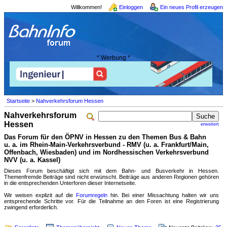
Willkommen!
Einloggen
Ein neues Profil erzeugen
* Werbung *
Startseite
>
Nahverkehrsforum Hessen
Nahverkehrsforum
Hessen
erweitert
Das Forum für den ÖPNV in Hessen zu den Themen Bus & Bahn
u. a. im Rhein-Main-Verkehrsverbund - RMV (u. a. Frankfurt/Main,
Offenbach, Wiesbaden) und im Nordhessischen Verkehrsverbund
NVV (u. a. Kassel)
Dieses Forum beschäftigt sich mit dem Bahn- und Busverkehr in Hessen.
Themenfremde Beiträge sind nicht erwünscht. Beiträge aus anderen Regionen gehören
in die entsprechenden Unterforen dieser Internetseite.
Wir weisen explizit auf die
Forumregeln
hin. Bei einer Missachtung halten wir uns
entsprechende Schritte vor. Für die Teilnahme an den Foren ist eine Registrierung
zwingend erforderlich.