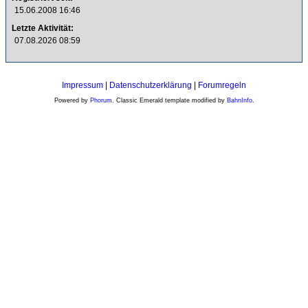
15.06.2008 16:46
Letzte Aktivität:
07.08.2026 08:59
Impressum
|
Datenschutzerklärung
|
Forumregeln
Powered by
Phorum
. Classic Emerald template modified by
BahnInfo
.