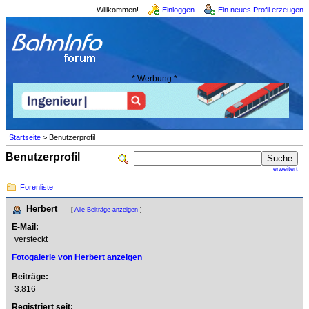
Willkommen!
Einloggen
Ein neues Profil erzeugen
* Werbung *
Startseite
> Benutzerprofil
Benutzerprofil
erweitert
Forenliste
Herbert
[
Alle Beiträge anzeigen
]
E-Mail:
versteckt
Fotogalerie von Herbert anzeigen
Beiträge:
3.816
Registriert seit: