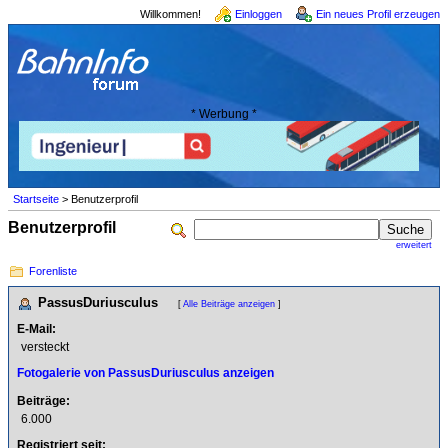
Willkommen!
Einloggen
Ein neues Profil erzeugen
* Werbung *
Startseite
> Benutzerprofil
Benutzerprofil
erweitert
Forenliste
PassusDuriusculus
[
Alle Beiträge anzeigen
]
E-Mail:
versteckt
Fotogalerie von PassusDuriusculus anzeigen
Beiträge:
6.000
Registriert seit: