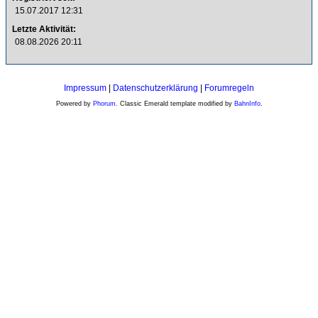
15.07.2017 12:31
Letzte Aktivität:
08.08.2026 20:11
Impressum
|
Datenschutzerklärung
|
Forumregeln
Powered by
Phorum
. Classic Emerald template modified by
BahnInfo
.