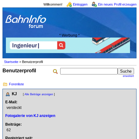
Willkommen!
Einloggen
Ein neues Profil erzeugen
* Werbung *
Startseite
> Benutzerprofil
Benutzerprofil
erweitert
Forenliste
KJ
[
Alle Beiträge anzeigen
]
E-Mail:
versteckt
Fotogalerie von KJ anzeigen
Beiträge:
62
Registriert seit: