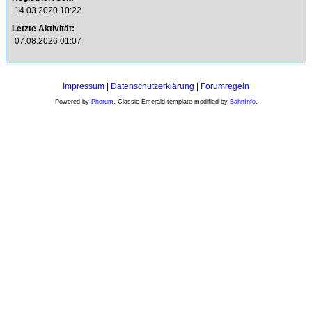
14.03.2020 10:22
Letzte Aktivität:
07.08.2026 01:07
Impressum
|
Datenschutzerklärung
|
Forumregeln
Powered by
Phorum
. Classic Emerald template modified by
BahnInfo
.