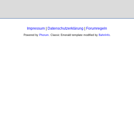
Impressum
|
Datenschutzerklärung
|
Forumregeln
Powered by
Phorum
. Classic Emerald template modified by
BahnInfo
.