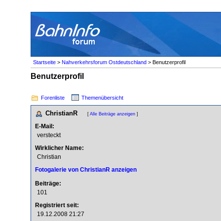
Startseite
>
Nahverkehrsforum Ostdeutschland
> Benutzerprofil
Benutzerprofil
Forenliste
Themenübersicht
ChristianR
[
Alle Beiträge anzeigen
]
E-Mail:
versteckt
Wirklicher Name:
Christian
Fotogalerie von ChristianR anzeigen
Beiträge:
101
Registriert seit:
19.12.2008 21:27