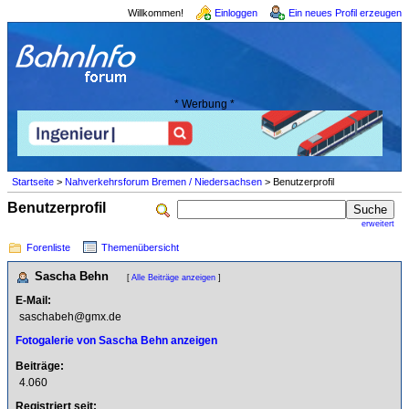
Willkommen!
Einloggen
Ein neues Profil erzeugen
* Werbung *
Startseite
>
Nahverkehrsforum Bremen / Niedersachsen
> Benutzerprofil
Benutzerprofil
erweitert
Forenliste
Themenübersicht
Sascha Behn
[
Alle Beiträge anzeigen
]
E-Mail:
saschabeh@gmx.de
Fotogalerie von Sascha Behn anzeigen
Beiträge:
4.060
Registriert seit: