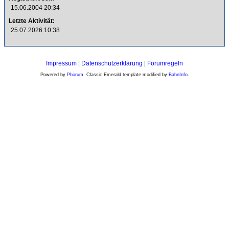
15.06.2004 20:34
Letzte Aktivität:
25.07.2026 10:38
Impressum
|
Datenschutzerklärung
|
Forumregeln
Powered by
Phorum
. Classic Emerald template modified by
BahnInfo
.