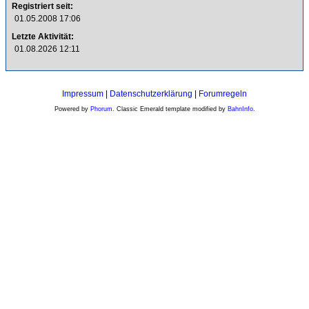
Registriert seit:
01.05.2008 17:06
Letzte Aktivität:
01.08.2026 12:11
Impressum
|
Datenschutzerklärung
|
Forumregeln
Powered by
Phorum
. Classic Emerald template modified by
BahnInfo
.