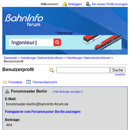
Willkommen!
Einloggen
Ein neues Profil erzeugen
* Werbung *
Startseite
>
Hamburger Nahverkehrsforen
>
Hamburger Nahverkehrsforum
>
Benutzerprofil
Benutzerprofil
erweitert
Forenliste
Themenübersicht
Forummaster Berlin
[
Alle Beiträge anzeigen
]
E-Mail:
forummaster-berlin@bahninfo-forum.de
Fotogalerie von Forummaster Berlin anzeigen
Beiträge:
464