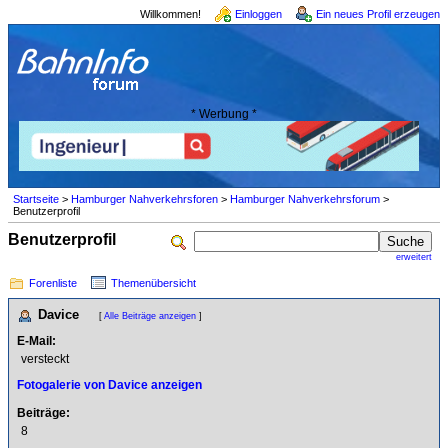
Willkommen!
Einloggen
Ein neues Profil erzeugen
* Werbung *
Startseite
>
Hamburger Nahverkehrsforen
>
Hamburger Nahverkehrsforum
>
Benutzerprofil
Benutzerprofil
erweitert
Forenliste
Themenübersicht
Davice
[
Alle Beiträge anzeigen
]
E-Mail:
versteckt
Fotogalerie von Davice anzeigen
Beiträge:
8