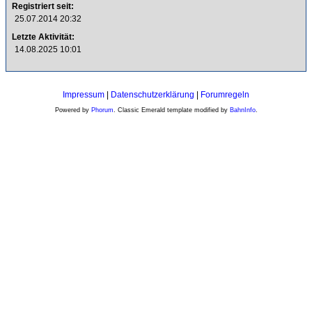
Registriert seit:
25.07.2014 20:32
Letzte Aktivität:
14.08.2025 10:01
Impressum
|
Datenschutzerklärung
|
Forumregeln
Powered by
Phorum
. Classic Emerald template modified by
BahnInfo
.