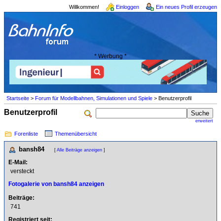
Willkommen!
Einloggen
Ein neues Profil erzeugen
* Werbung *
Startseite
>
Forum für Modellbahnen, Simulationen und Spiele
> Benutzerprofil
Benutzerprofil
erweitert
Forenliste
Themenübersicht
bansh84
[
Alle Beiträge anzeigen
]
E-Mail:
versteckt
Fotogalerie von bansh84 anzeigen
Beiträge:
741
Registriert seit: