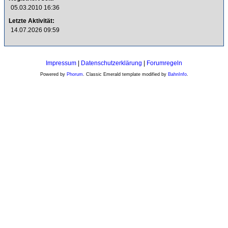
05.03.2010 16:36
Letzte Aktivität:
14.07.2026 09:59
Impressum
|
Datenschutzerklärung
|
Forumregeln
Powered by
Phorum
. Classic Emerald template modified by
BahnInfo
.