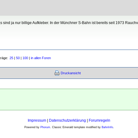
 sind ja nur billige Aufkleber. In der Münchner S-Bahn ist bereits seit 1973 Rauchv
träge:
25
|
50
|
100
|
in allen Foren
Druckansicht
Impressum
|
Datenschutzerklärung
|
Forumregeln
Powered by
Phorum
. Classic Emerald template modified by
BahnInfo
.