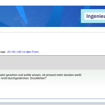
träge:
25
|
50
|
100
|
in allen Foren
-Bahn gesehen und wollte wissen, ob jemand mehr darüber weiß!
e nicht durchgestrichen. Druckfehler?