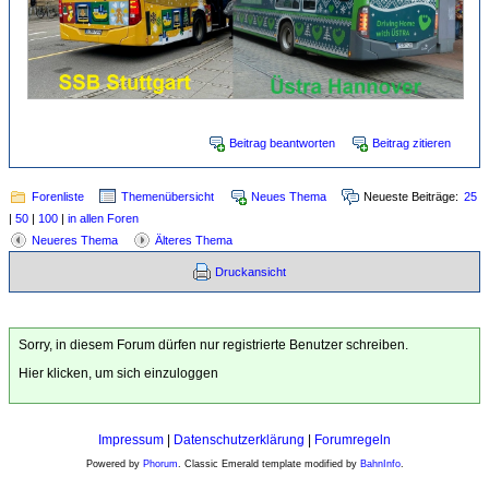
Beitrag beantworten
Beitrag zitieren
Forenliste
Themenübersicht
Neues Thema
Neueste Beiträge:
25
|
50
|
100
|
in allen Foren
Neueres Thema
Älteres Thema
Druckansicht
Sorry, in diesem Forum dürfen nur registrierte Benutzer schreiben.
Hier klicken, um sich einzuloggen
Impressum
|
Datenschutzerklärung
|
Forumregeln
Powered by
Phorum
. Classic Emerald template modified by
BahnInfo
.