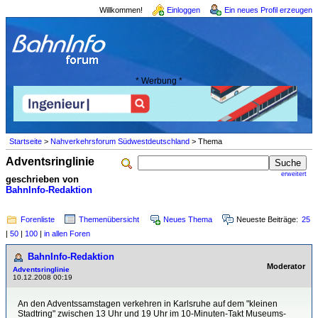
Willkommen!
Einloggen
Ein neues Profil erzeugen
* Werbung *
Startseite
>
Nahverkehrsforum Südwestdeutschland
> Thema
Adventsringlinie
erweitert
geschrieben von
BahnInfo-Redaktion
Forenliste
Themenübersicht
Neues Thema
Neueste Beiträge:
25
|
50
|
100
|
in allen Foren
BahnInfo-Redaktion
Moderator
Adventsringlinie
10.12.2008 00:19
An den Adventssamstagen verkehren in Karlsruhe auf dem "kleinen
Stadtring" zwischen 13 Uhr und 19 Uhr im 10-Minuten-Takt Museums-