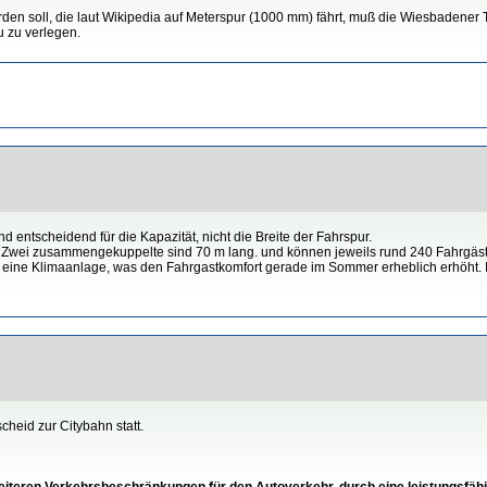
n soll, die laut Wikipedia auf Meterspur (1000 mm) fährt, muß die Wiesbadener 
u zu verlegen.
 entscheidend für die Kapazität, nicht die Breite der Fahrspur.
e. Zwei zusammengekuppelte sind 70 m lang. und können jeweils rund 240 Fahrgä
n eine Klimaanlage, was den Fahrgastkomfort gerade im Sommer erheblich erhöht. I
heid zur Citybahn statt.
weiteren Verkehrsbeschränkungen für den Autoverkehr, durch eine leistungsfä