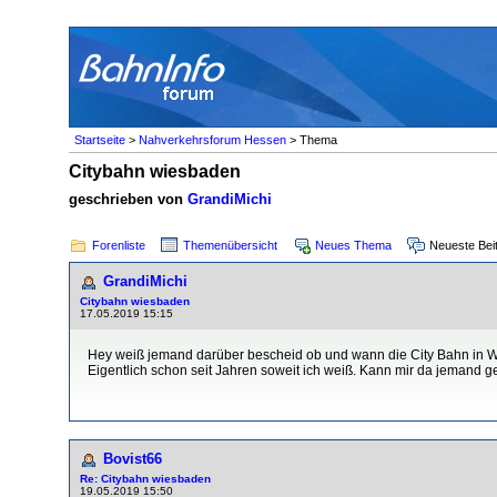
Startseite
>
Nahverkehrsforum Hessen
> Thema
Citybahn wiesbaden
geschrieben von
GrandiMichi
Forenliste
Themenübersicht
Neues Thema
Neueste Bei
GrandiMichi
Citybahn wiesbaden
17.05.2019 15:15
Hey weiß jemand darüber bescheid ob und wann die City Bahn in Wi
Eigentlich schon seit Jahren soweit ich weiß. Kann mir da jemand
Bovist66
Re: Citybahn wiesbaden
19.05.2019 15:50