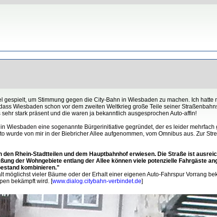
el gespielt, um Stimmung gegen die City-Bahn in Wiesbaden zu machen. Ich hatte 
 dass Wiesbaden schon vor dem zweiten Weltkrieg große Teile seiner Straßenbahnstr
sehr stark präsent und die waren ja bekanntlich ausgesprochen Auto-affin!
n Wiesbaden eine sogenannte Bürgerinitiative gegründet, der es leider mehrfach g
o wurde von mir in der Biebricher Allee aufgenommen, vom Omnibus aus. Zur Strec
en den Rhein-Stadtteilen und dem Hauptbahnhof erwiesen. Die Straße ist ausrei
eßung der Wohngebiete entlang der Allee können viele potenzielle Fahrgäste an
bestand kombinieren."
halt möglichst vieler Bäume oder der Erhalt einer eigenen Auto-Fahrspur Vorrang b
pen bekämpft wird. [
www.dialog.citybahn-verbindet.de
]