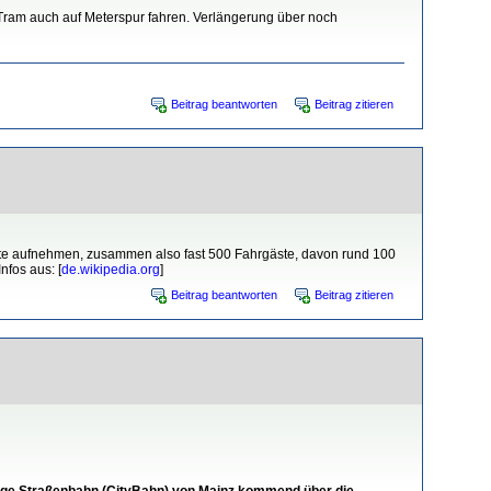
Tram auch auf Meterspur fahren. Verlängerung über noch
Beitrag beantworten
Beitrag zitieren
ste aufnehmen, zusammen also fast 500 Fahrgäste, davon rund 100
nfos aus: [
de.wikipedia.org
]
Beitrag beantworten
Beitrag zitieren
hige Straßenbahn (CityBahn) von Mainz kommend über die