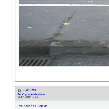
L.Willms
Re: Citybahn wiesbaden
14.07.2019 13:36
WEbsite des Projekts