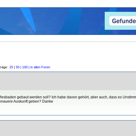
träge:
25
|
50
|
100
|
in allen Foren
esbaden gebaut werden soll? Ich habe davon gehört, aber auch, dass es Unstimmig
 genauere Auskunft geben? Danke