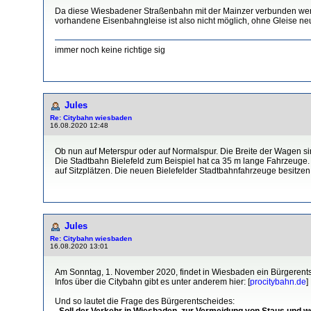
Da diese Wiesbadener Straßenbahn mit der Mainzer verbunden werde
vorhandene Eisenbahngleise ist also nicht möglich, ohne Gleise ne
immer noch keine richtige sig
Jules
Re: Citybahn wiesbaden
16.08.2020 12:48
Ob nun auf Meterspur oder auf Normalspur. Die Breite der Wagen sind
Die Stadtbahn Bielefeld zum Beispiel hat ca 35 m lange Fahrzeug
auf Sitzplätzen. Die neuen Bielefelder Stadtbahnfahrzeuge besitze
Jules
Re: Citybahn wiesbaden
16.08.2020 13:01
Am Sonntag, 1. November 2020, findet in Wiesbaden ein Bürgerentsc
Infos über die Citybahn gibt es unter anderem hier: [
procitybahn.de
]
Und so lautet die Frage des Bürgerentscheides:
„Soll der Verkehr in Wiesbaden, zur Vermeidung von Staus und 