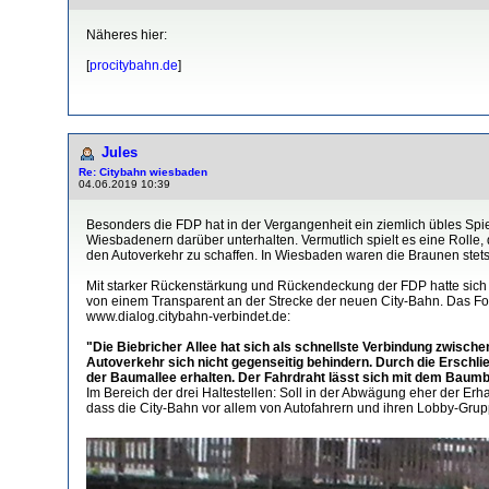
Näheres hier:
[
procitybahn.de
]
Jules
Re: Citybahn wiesbaden
04.06.2019 10:39
Besonders die FDP hat in der Vergangenheit ein ziemlich übles Spi
Wiesbadenern darüber unterhalten. Vermutlich spielt es eine Rolle,
den Autoverkehr zu schaffen. In Wiesbaden waren die Braunen stets 
Mit starker Rückenstärkung und Rückendeckung der FDP hatte sich i
von einem Transparent an der Strecke der neuen City-Bahn. Das Fot
www.dialog.citybahn-verbindet.de:
"Die Biebricher Allee hat sich als schnellste Verbindung zwisch
Autoverkehr sich nicht gegenseitig behindern. Durch die Erschli
der Baumallee erhalten. Der Fahrdraht lässt sich mit dem Baum
Im Bereich der drei Haltestellen: Soll in der Abwägung eher der Er
dass die City-Bahn vor allem von Autofahrern und ihren Lobby-Grup