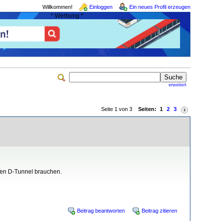
Willkommen!
Einloggen
Ein neues Profil erzeugen
* Werbung *
erweitert
Seite 1 von 3
Seiten:
1
2
3
 den D-Tunnel brauchen.
Beitrag beantworten
Beitrag zitieren