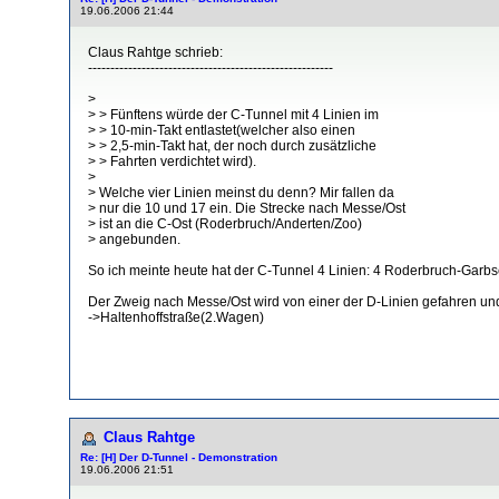
19.06.2006 21:44
Claus Rahtge schrieb:
-------------------------------------------------------
>
> > Fünftens würde der C-Tunnel mit 4 Linien im
> > 10-min-Takt entlastet(welcher also einen
> > 2,5-min-Takt hat, der noch durch zusätzliche
> > Fahrten verdichtet wird).
>
> Welche vier Linien meinst du denn? Mir fallen da
> nur die 10 und 17 ein. Die Strecke nach Messe/Ost
> ist an die C-Ost (Roderbruch/Anderten/Zoo)
> angebunden.
So ich meinte heute hat der C-Tunnel 4 Linien: 4 Roderbruch-Garb
Der Zweig nach Messe/Ost wird von einer der D-Linien gefahren u
->Haltenhoffstraße(2.Wagen)
Claus Rahtge
Re: [H] Der D-Tunnel - Demonstration
19.06.2006 21:51