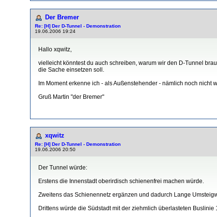
Der Bremer
Re: [H] Der D-Tunnel - Demonstration
19.06.2006 19:24
Hallo xqwitz,
vielleicht könntest du auch schreiben, warum wir den D-Tunnel brau
die Sache einsetzen soll.
Im Moment erkenne ich - als Außenstehender - nämlich noch nicht w
Gruß Martin "der Bremer"
xqwitz
Re: [H] Der D-Tunnel - Demonstration
19.06.2006 20:50
Der Tunnel würde:
Erstens die Innenstadt oberirdisch schienenfrei machen würde.
Zweitens das Schienennetz ergänzen und dadurch Lange Umsteigwege 
Drittens würde die Südstadt mit der ziehmlich überlasteten Buslinie