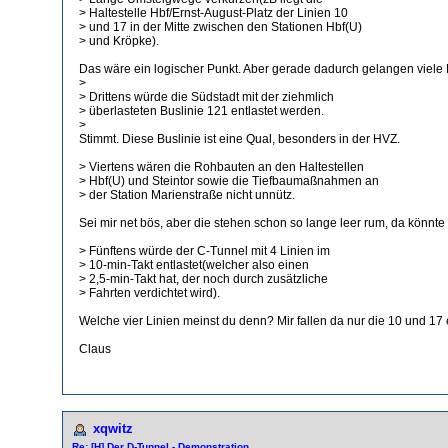
> Haltestelle Hbf/Ernst-August-Platz der Linien 10
> und 17 in der Mitte zwischen den Stationen Hbf(U)
> und Kröpke).
Das wäre ein logischer Punkt. Aber gerade dadurch gelangen viele F
>
> Drittens würde die Südstadt mit der ziehmlich
> überlasteten Buslinie 121 entlastet werden.
>
Stimmt. Diese Buslinie ist eine Qual, besonders in der HVZ.
> Viertens wären die Rohbauten an den Haltestellen
> Hbf(U) und Steintor sowie die Tiefbaumaßnahmen an
> der Station Marienstraße nicht unnütz.
Sei mir net bös, aber die stehen schon so lange leer rum, da könn
> Fünftens würde der C-Tunnel mit 4 Linien im
> 10-min-Takt entlastet(welcher also einen
> 2,5-min-Takt hat, der noch durch zusätzliche
> Fahrten verdichtet wird).
Welche vier Linien meinst du denn? Mir fallen da nur die 10 und 1
Claus
xqwitz
Re: [H] Der D-Tunnel - Demonstration