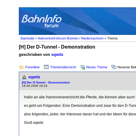
Startseite
>
Nahverkehrsforum Bremen / Niedersachsen
> Thema
[H] Der D-Tunnel - Demonstration
geschrieben von
xqwitz
Forenliste
Themenübersicht
Neues Thema
Neueste Bei
xqwitz
[H] Der D-Tunnel - Demonstration
19.06.2006 18:19
Hallo an alle Hannoveraner(nicht die Pferde, die können aber auc
es geht um Folgendes: Eine Demonstration und zwar für den D-Tunne
also folgendes, jeder, der Interesse daran hat und der Ideen für die
Gruß xqwitz