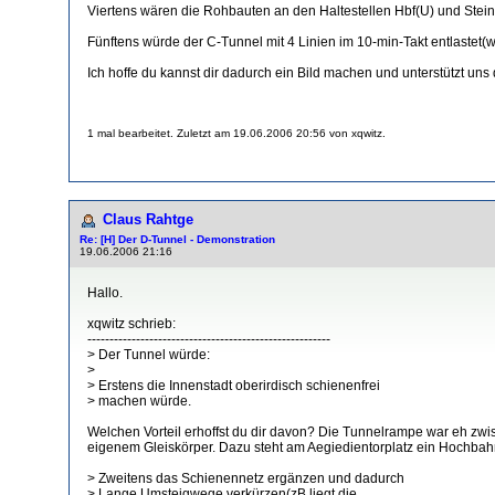
Viertens wären die Rohbauten an den Haltestellen Hbf(U) und Stein
Fünftens würde der C-Tunnel mit 4 Linien im 10-min-Takt entlastet(we
Ich hoffe du kannst dir dadurch ein Bild machen und unterstützt uns
1 mal bearbeitet. Zuletzt am 19.06.2006 20:56 von xqwitz.
Claus Rahtge
Re: [H] Der D-Tunnel - Demonstration
19.06.2006 21:16
Hallo.
xqwitz schrieb:
-------------------------------------------------------
> Der Tunnel würde:
>
> Erstens die Innenstadt oberirdisch schienenfrei
> machen würde.
Welchen Vorteil erhoffst du dir davon? Die Tunnelrampe war eh zwi
eigenem Gleiskörper. Dazu steht am Aegiedientorplatz ein Hochbahns
> Zweitens das Schienennetz ergänzen und dadurch
> Lange Umsteigwege verkürzen(zB liegt die