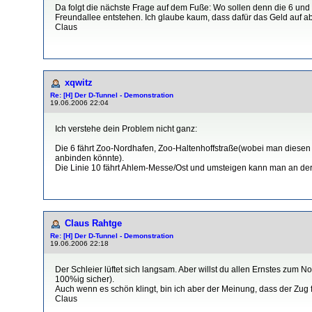
Da folgt die nächste Frage auf dem Fuße: Wo sollen denn die 6 und
Freundallee entstehen. Ich glaube kaum, dass dafür das Geld auf ab
Claus
xqwitz
Re: [H] Der D-Tunnel - Demonstration
19.06.2006 22:04
Ich verstehe dein Problem nicht ganz:
Die 6 fährt Zoo-Nordhafen, Zoo-Haltenhoffstraße(wobei man diesen
anbinden könnte).
Die Linie 10 fährt Ahlem-Messe/Ost und umsteigen kann man an der
Claus Rahtge
Re: [H] Der D-Tunnel - Demonstration
19.06.2006 22:18
Der Schleier lüftet sich langsam. Aber willst du allen Ernstes zu
100%ig sicher).
Auch wenn es schön klingt, bin ich aber der Meinung, dass der Zug
Claus