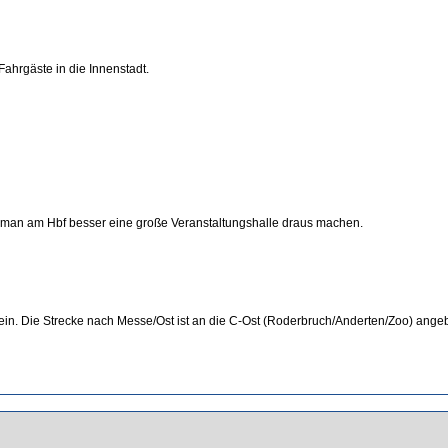
ahrgäste in die Innenstadt.
te man am Hbf besser eine große Veranstaltungshalle draus machen.
7 ein. Die Strecke nach Messe/Ost ist an die C-Ost (Roderbruch/Anderten/Zoo) ang