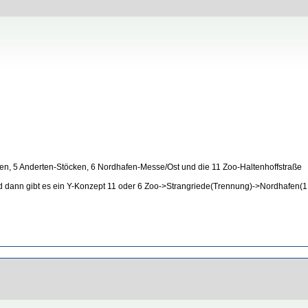
sen, 5 Anderten-Stöcken, 6 Nordhafen-Messe/Ost und die 11 Zoo-Haltenhoffstraße
nd dann gibt es ein Y-Konzept 11 oder 6 Zoo->Strangriede(Trennung)->Nordhafen(