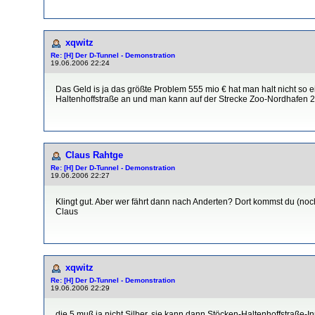
xqwitz
Re: [H] Der D-Tunnel - Demonstration
19.06.2006 22:24
Das Geld is ja das größte Problem 555 mio € hat man halt nicht so 
Haltenhoffstraße an und man kann auf der Strecke Zoo-Nordhafen 
Claus Rahtge
Re: [H] Der D-Tunnel - Demonstration
19.06.2006 22:27
Klingt gut. Aber wer fährt dann nach Anderten? Dort kommst du (noch)
Claus
xqwitz
Re: [H] Der D-Tunnel - Demonstration
19.06.2006 22:29
die 5 muß ja nicht Silber, sie kann dann Stöcken-Haltenhoffstraße-I