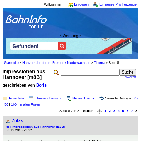
Willkommen!
Einloggen
Ein neues Profil erzeugen
* Werbung *
Startseite
>
Nahverkehrsforum Bremen / Niedersachsen
>
Thema
> Seite 8
Impressionen aus
Hannover [m8B]
erweitert
geschrieben von
Boris
Forenliste
Themenübersicht
Neues Thema
Neueste Beiträge:
25
|
50
|
100
|
in allen Foren
Seite 8 von 8
Seiten:
1
2
3
4
5
6
7
8
Jules
Re: Impressionen aus Hannover [m8B]
08.12.2025 23:22