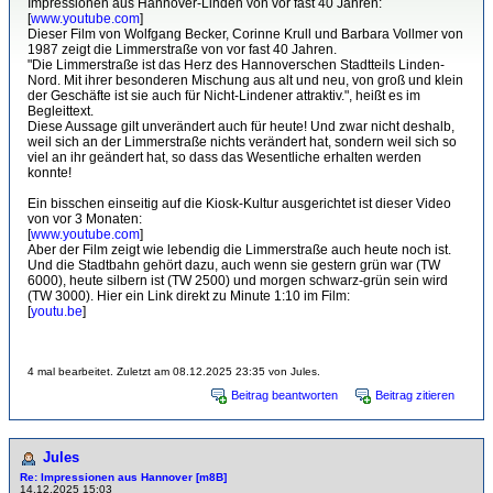
Impressionen aus Hannover-Linden von vor fast 40 Jahren:
[
www.youtube.com
]
Dieser Film von Wolfgang Becker, Corinne Krull und Barbara Vollmer von
1987 zeigt die Limmerstraße von vor fast 40 Jahren.
"Die Limmerstraße ist das Herz des Hannoverschen Stadtteils Linden-
Nord. Mit ihrer besonderen Mischung aus alt und neu, von groß und klein
der Geschäfte ist sie auch für Nicht-Lindener attraktiv.", heißt es im
Begleittext.
Diese Aussage gilt unverändert auch für heute! Und zwar nicht deshalb,
weil sich an der Limmerstraße nichts verändert hat, sondern weil sich so
viel an ihr geändert hat, so dass das Wesentliche erhalten werden
konnte!
Ein bisschen einseitig auf die Kiosk-Kultur ausgerichtet ist dieser Video
von vor 3 Monaten:
[
www.youtube.com
]
Aber der Film zeigt wie lebendig die Limmerstraße auch heute noch ist.
Und die Stadtbahn gehört dazu, auch wenn sie gestern grün war (TW
6000), heute silbern ist (TW 2500) und morgen schwarz-grün sein wird
(TW 3000). Hier ein Link direkt zu Minute 1:10 im Film:
[
youtu.be
]
4 mal bearbeitet. Zuletzt am 08.12.2025 23:35 von Jules.
Beitrag beantworten
Beitrag zitieren
Jules
Re: Impressionen aus Hannover [m8B]
14.12.2025 15:03