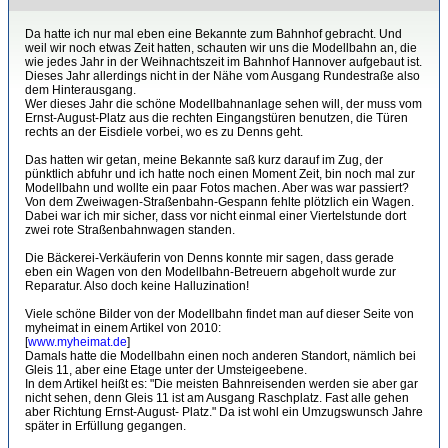
Da hatte ich nur mal eben eine Bekannte zum Bahnhof gebracht. Und
weil wir noch etwas Zeit hatten, schauten wir uns die Modellbahn an, die
wie jedes Jahr in der Weihnachtszeit im Bahnhof Hannover aufgebaut ist.
Dieses Jahr allerdings nicht in der Nähe vom Ausgang Rundestraße also
dem Hinterausgang.
Wer dieses Jahr die schöne Modellbahnanlage sehen will, der muss vom
Ernst-August-Platz aus die rechten Eingangstüren benutzen, die Türen
rechts an der Eisdiele vorbei, wo es zu Denns geht.
Das hatten wir getan, meine Bekannte saß kurz darauf im Zug, der
pünktlich abfuhr und ich hatte noch einen Moment Zeit, bin noch mal zur
Modellbahn und wollte ein paar Fotos machen. Aber was war passiert?
Von dem Zweiwagen-Straßenbahn-Gespann fehlte plötzlich ein Wagen.
Dabei war ich mir sicher, dass vor nicht einmal einer Viertelstunde dort
zwei rote Straßenbahnwagen standen.
Die Bäckerei-Verkäuferin von Denns konnte mir sagen, dass gerade
eben ein Wagen von den Modellbahn-Betreuern abgeholt wurde zur
Reparatur. Also doch keine Halluzination!
Viele schöne Bilder von der Modellbahn findet man auf dieser Seite von
myheimat in einem Artikel von 2010:
[
www.myheimat.de
]
Damals hatte die Modellbahn einen noch anderen Standort, nämlich bei
Gleis 11, aber eine Etage unter der Umsteigeebene.
In dem Artikel heißt es: "Die meisten Bahnreisenden werden sie aber gar
nicht sehen, denn Gleis 11 ist am Ausgang Raschplatz. Fast alle gehen
aber Richtung Ernst-August- Platz." Da ist wohl ein Umzugswunsch Jahre
später in Erfüllung gegangen.