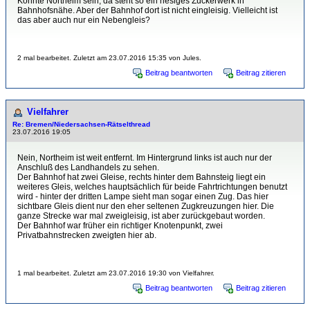
Könnte Northeim sein, da steht so ein riesiges Zuckerwerk in
Bahnhofsnähe. Aber der Bahnhof dort ist nicht eingleisig. Vielleicht ist
das aber auch nur ein Nebengleis?
2 mal bearbeitet. Zuletzt am 23.07.2016 15:35 von Jules.
Beitrag beantworten
Beitrag zitieren
Vielfahrer
Re: Bremen/Niedersachsen-Rätselthread
23.07.2016 19:05
Nein, Northeim ist weit entfernt. Im Hintergrund links ist auch nur der
Anschluß des Landhandels zu sehen.
Der Bahnhof hat zwei Gleise, rechts hinter dem Bahnsteig liegt ein
weiteres Gleis, welches hauptsächlich für beide Fahrtrichtungen benutzt
wird - hinter der dritten Lampe sieht man sogar einen Zug. Das hier
sichtbare Gleis dient nur den eher seltenen Zugkreuzungen hier. Die
ganze Strecke war mal zweigleisig, ist aber zurückgebaut worden.
Der Bahnhof war früher ein richtiger Knotenpunkt, zwei
Privatbahnstrecken zweigten hier ab.
1 mal bearbeitet. Zuletzt am 23.07.2016 19:30 von Vielfahrer.
Beitrag beantworten
Beitrag zitieren