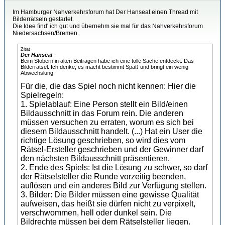
Im Hamburger Nahverkehrsforum hat Der Hanseat einen Thread mit
Bilderrätseln gestartet.
Die Idee find' ich gut und übernehm sie mal für das Nahverkehrsforum
Niedersachsen/Bremen.
Zitat
Der Hanseat
Beim Stöbern in alten Beiträgen habe ich eine tolle Sache entdeckt: Das
Bilderrätsel. Ich denke, es macht bestimmt Spaß und bringt ein wenig
Abwechslung.
Für die, die das Spiel noch nicht kennen: Hier die
Spielregeln:
1. Spielablauf: Eine Person stellt ein Bild/einen
Bildausschnitt in das Forum rein. Die anderen
müssen versuchen zu erraten, worum es sich bei
diesem Bildausschnitt handelt. (...) Hat ein User die
richtige Lösung geschrieben, so wird dies vom
Rätsel-Ersteller geschrieben und der Gewinner darf
den nächsten Bildausschnitt präsentieren.
2. Ende des Spiels: Ist die Lösung zu schwer, so darf
der Rätselsteller die Runde vorzeitig beenden,
auflösen und ein anderes Bild zur Verfügung stellen.
3. Bilder: Die Bilder müssen eine gewisse Qualität
aufweisen, das heißt sie dürfen nicht zu verpixelt,
verschwommen, hell oder dunkel sein. Die
Bildrechte müssen bei dem Rätselsteller liegen.