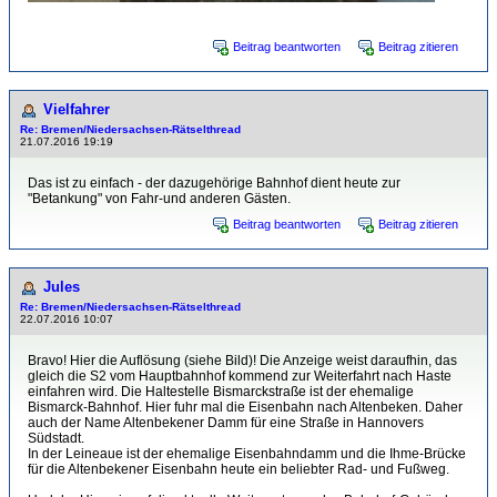
Beitrag beantworten
Beitrag zitieren
Vielfahrer
Re: Bremen/Niedersachsen-Rätselthread
21.07.2016 19:19
Das ist zu einfach - der dazugehörige Bahnhof dient heute zur
"Betankung" von Fahr-und anderen Gästen.
Beitrag beantworten
Beitrag zitieren
Jules
Re: Bremen/Niedersachsen-Rätselthread
22.07.2016 10:07
Bravo! Hier die Auflösung (siehe Bild)! Die Anzeige weist daraufhin, das
gleich die S2 vom Hauptbahnhof kommend zur Weiterfahrt nach Haste
einfahren wird. Die Haltestelle Bismarckstraße ist der ehemalige
Bismarck-Bahnhof. Hier fuhr mal die Eisenbahn nach Altenbeken. Daher
auch der Name Altenbekener Damm für eine Straße in Hannovers
Südstadt.
In der Leineaue ist der ehemalige Eisenbahndamm und die Ihme-Brücke
für die Altenbekener Eisenbahn heute ein beliebter Rad- und Fußweg.