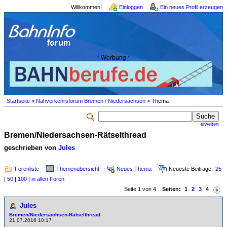
Willkommen!
Einloggen
Ein neues Profil erzeugen
* Werbung *
Startseite
>
Nahverkehrsforum Bremen / Niedersachsen
> Thema
erweitert
Bremen/Niedersachsen-Rätselthread
geschrieben von
Jules
Forenliste
Themenübersicht
Neues Thema
Neueste Beiträge:
25
|
50
|
100
|
in allen Foren
Seite 1 von 4
Seiten:
1
2
3
4
Jules
Bremen/Niedersachsen-Rätselthread
21.07.2016 10:17