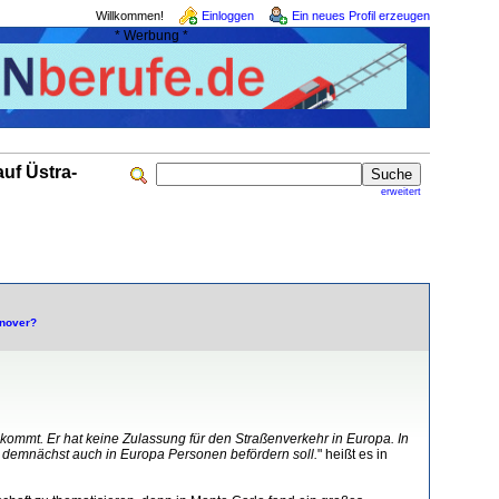
Willkommen!
Einloggen
Ein neues Profil erzeugen
* Werbung *
uf Üstra-
erweitert
nnover?
skommt. Er hat keine Zulassung für den Straßenverkehr in Europa. In
er demnächst auch in Europa Personen befördern soll.
" heißt es in