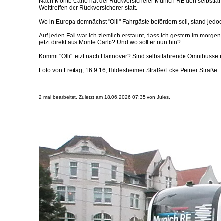
Nach Monte Carlo hat der Rückversicherer Munich RE den selbstfah
Welttreffen der Rückversicherer statt.
Wo in Europa demnächst "Olli" Fahrgäste befördern soll, stand jedoch
Auf jeden Fall war ich ziemlich erstaunt, dass ich gestern im morge
jetzt direkt aus Monte Carlo? Und wo soll er nun hin?
Kommt "Olli" jetzt nach Hannover? Sind selbstfahrende Omnibusse ei
Foto von Freitag, 16.9.16, Hildesheimer Straße/Ecke Peiner Straße:
2 mal bearbeitet. Zuletzt am 18.06.2026 07:35 von Jules.