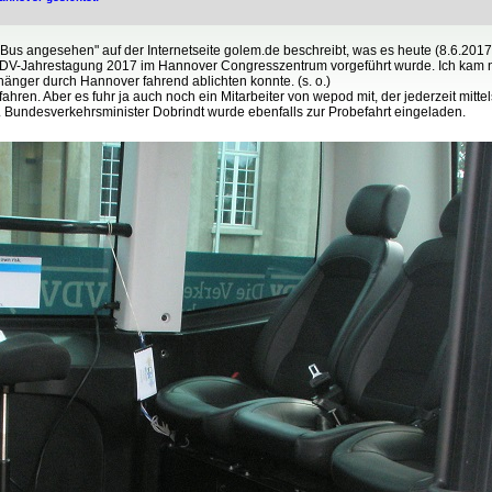
r Bus angesehen" auf der Internetseite golem.de beschreibt, was es heute (8.6.20
 VDV-Jahrestagung 2017 im Hannover Congresszentrum vorgeführt wurde. Ich kam ni
hänger durch Hannover fahrend ablichten konnte. (s. o.)
hren. Aber es fuhr ja auch noch ein Mitarbeiter von wepod mit, der jederzeit mittel
. Bundesverkehrsminister Dobrindt wurde ebenfalls zur Probefahrt eingeladen.