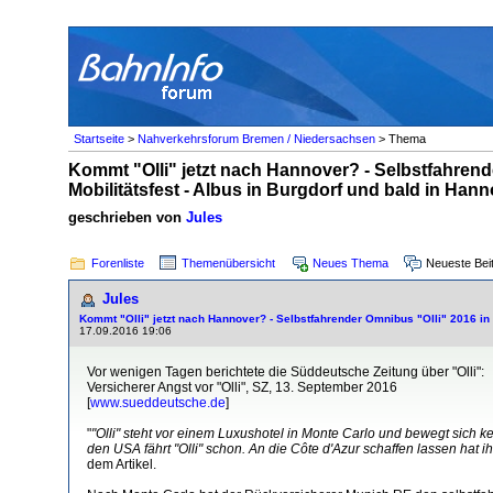
Startseite
>
Nahverkehrsforum Bremen / Niedersachsen
> Thema
Kommt "Olli" jetzt nach Hannover? - Selbstfahrende
Mobilitätsfest - Albus in Burgdorf und bald in Han
geschrieben von
Jules
Forenliste
Themenübersicht
Neues Thema
Neueste Bei
Jules
Kommt "Olli" jetzt nach Hannover? - Selbstfahrender Omnibus "Olli" 2016 in 
17.09.2016 19:06
Vor wenigen Tagen berichtete die Süddeutsche Zeitung über "Olli":
Versicherer Angst vor "Olli", SZ, 13. September 2016
[
www.sueddeutsche.de
]
"
"Olli" steht vor einem Luxushotel in Monte Carlo und bewegt sich 
den USA fährt "Olli" schon. An die Côte d'Azur schaffen lassen hat
dem Artikel.