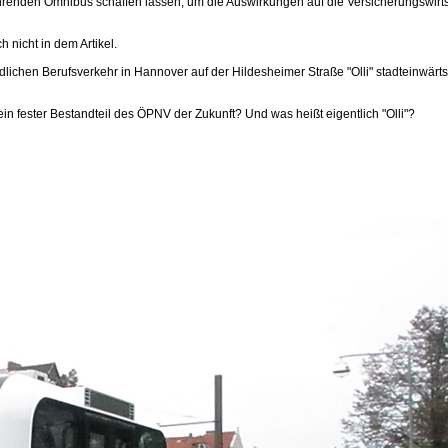
renden Omnibus schaffen lassen, um die Auswirkungen auf die Versicherungswirtsc
 nicht in dem Artikel.
ndlichen Berufsverkehr in Hannover auf der Hildesheimer Straße "Olli" stadteinwärts
n fester Bestandteil des ÖPNV der Zukunft? Und was heißt eigentlich "Olli"?