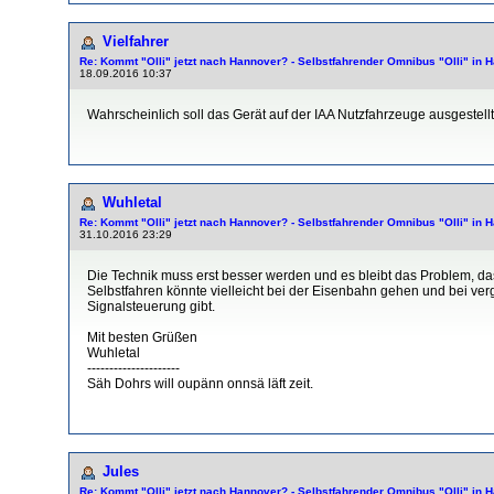
Vielfahrer
Re: Kommt "Olli" jetzt nach Hannover? - Selbstfahrender Omnibus "Olli" in H
18.09.2016 10:37
Wahrscheinlich soll das Gerät auf der IAA Nutzfahrzeuge ausgest
Wuhletal
Re: Kommt "Olli" jetzt nach Hannover? - Selbstfahrender Omnibus "Olli" in H
31.10.2016 23:29
Die Technik muss erst besser werden und es bleibt das Problem, das
Selbstfahren könnte vielleicht bei der Eisenbahn gehen und bei 
Signalsteuerung gibt.
Mit besten Grüßen
Wuhletal
---------------------
Säh Dohrs will oupänn onnsä läft zeit.
Jules
Re: Kommt "Olli" jetzt nach Hannover? - Selbstfahrender Omnibus "Olli" in H