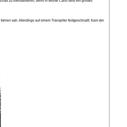
haft zu thematisieren, denn in Monte Carlo fand ein großes
 fahren sah. Allerdings auf einem Transprter festgeschnallt. Kam der