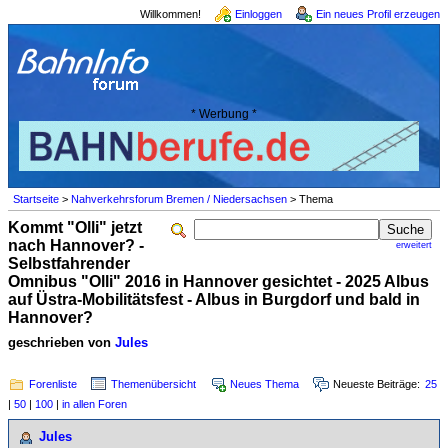
Willkommen!
Einloggen
Ein neues Profil erzeugen
* Werbung *
Startseite
>
Nahverkehrsforum Bremen / Niedersachsen
> Thema
Kommt "Olli" jetzt
nach Hannover? -
erweitert
Selbstfahrender
Omnibus "Olli" 2016 in Hannover gesichtet - 2025 Albus
auf Üstra-Mobilitätsfest - Albus in Burgdorf und bald in
Hannover?
geschrieben von
Jules
Forenliste
Themenübersicht
Neues Thema
Neueste Beiträge:
25
|
50
|
100
|
in allen Foren
Jules