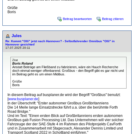
Grüße
Boris
Beitrag beantworten
Beitrag zitieren
Jules
Re: Kommt "Olli" jetzt nach Hannover? - Selbstfahrender Omnibus "Olli" in
Hannover gesichtet!
17.07.2025 20:11
Zitat
Boris Roland
Anstatt Beiträge am Fließband zu fabrizieren, wäre ein Hauch Recherche
doch einmal weniger offenbarend. Großbus - den Begriff gibt es gar nicht und
im Beitrag geht es um einen Midibus.
Grüße
Boris
In diesem Beitrag auf busplaner.de wird der Begriff "Großbus" benutzt:
[
www.busplaner.de
]
In der Überschrift: "Erster autonomer Großbus Großbritanniens
Die 14 Meile lange Einsatzstrecke führt u.a. über die berühmte Forth
Road Bridge."
Und im Text: "Einen ersten Blick auf Großbritanniens ersten autonomen
Großbus gab Fusion Processing Ltd. Das Unternehmen will vier solcher
Fahrzeuge der der SAE-Stufe 4 im Rahmen des Pilotprojekts CavForth
und in Zusammenarbeit mit Stagecoach, Alexander Dennis Limited und
Transport Scotland 2022 in Schottland einführen."