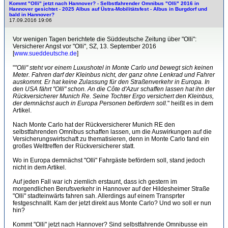
Kommt "Olli" jetzt nach Hannover? - Selbstfahrender Omnibus "Olli" 2016 in
Hannover gesichtet - 2025 Albus auf Üstra-Mobilitätsfest - Albus in Burgdorf und
bald in Hannover?
17.09.2016 19:06
Vor wenigen Tagen berichtete die Süddeutsche Zeitung über "Olli":
Versicherer Angst vor "Olli", SZ, 13. September 2016
[
www.sueddeutsche.de
]
"
"Olli" steht vor einem Luxushotel in Monte Carlo und bewegt sich keinen
Meter. Fahren darf der Kleinbus nicht, der ganz ohne Lenkrad und Fahrer
auskommt. Er hat keine Zulassung für den Straßenverkehr in Europa. In
den USA fährt "Olli" schon. An die Côte d'Azur schaffen lassen hat ihn der
Rückversicherer Munich Re. Seine Tochter Ergo versichert den Kleinbus,
der demnächst auch in Europa Personen befördern soll.
" heißt es in dem
Artikel.
Nach Monte Carlo hat der Rückversicherer Munich RE den
selbstfahrenden Omnibus schaffen lassen, um die Auswirkungen auf die
Versicherungswirtschaft zu thematisieren, denn in Monte Carlo fand ein
großes Welttreffen der Rückversicherer statt.
Wo in Europa demnächst "Olli" Fahrgäste befördern soll, stand jedoch
nicht in dem Artikel.
Auf jeden Fall war ich ziemlich erstaunt, dass ich gestern im
morgendlichen Berufsverkehr in Hannover auf der Hildesheimer Straße
"Olli" stadteinwärts fahren sah. Allerdings auf einem Transprter
festgeschnallt. Kam der jetzt direkt aus Monte Carlo? Und wo soll er nun
hin?
Kommt "Olli" jetzt nach Hannover? Sind selbstfahrende Omnibusse ein