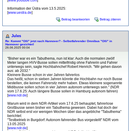
[
www.youtube.com
]
Information der Üstra vom 13.5.2025:
[
www.uestra.de
]
Beitrag beantworten
Beitrag zitieren
Jules
Re: Kommt "Olli" jetzt nach Hannover? - Selbstfahrender Omnibus "Olli" in
Hannover gesichtet!
26.06.2025 00:04
"Bisher war es ein Tabuthema, nun ist klar: Auch die normalen zwölf
Meter langen HVV-Busse sollen mittelfristig ohne Fahrerin und Fahrer
unterwegs sein, sagte Hochbahnchef Robert Henrich. "Wir gehen davon
aus: ab 2032."
Kleinere Busse schon in vier Jahren fahrerlos
Das heißt, schon in sieben Jahren könnte die Hochbahn nur noch Busse
bestellen, die keinen Fahrersitz mehr haben. Etwas kleinere sogenannte
Midibusse sollen schon in vier Jahren autonom unterwegs sein." (NDR
vom 17.6.25: Auch längere Busse sollen in Hamburg autonom fahren)
[
www.ndr.de
]
Warum wird in dem NDR-Artikel vom 17.6.25 behauptet, fahrerlose
Großbusse seien bisher ein Tabuthema gewesen. Dabei hat doch der
NDR selbst erst vor wenigen Wochen über das angebliche "Tabuthema"
berichtet:
"Testbetrieb in Burgdorf: Autonom fahrender Bus vorgestellt" NDR vom
13.05.2025
[
www.ndr.de
]