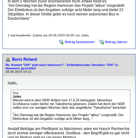
In dem 5 Wochen zuvor erschienenen NDR-Artikel heißt es:
"Am Dienstag hat die Region Hannover das Projekt "albus" vorgestellt.
Der Elektrobus ist den Angaben zufolge acht Meter lang und bietet 22
Sitzplätze. In dieser Größe gebe es noch keinen autonomen Bus in
Deutschland."
1 mal bearbeitet. Zuletzt am 26.06.2025 00:05 von Jules.
Beitrag beantworten
Beitrag zitieren
Boris Roland
Re: Kommt "Olli" jetzt nach Hannover? - Selbstfahrender Omnibus "Olli" in
Hannover gesichtet!
28.06.2025 18:13
Hallo,
Zitat
Jules
Warum wird in dem NDR-Artikel vom 17.6.25 behauptet, fahrerlose
Großbusse seien bisher ein Tabuthema gewesen. Dabei hat doch der NDR
selbst erst vor wenigen Wochen über das angebliche "Tabuthema" berichtet:
...
"Am Dienstag hat die Region Hannover das Projekt "albus" vorgestellt. Der
Elektrobus ist den Angaben zufolge acht Meter lang..."
Anstatt Beiträge am Fließband zu fabrizieren, wäre ein Hauch Recherche
doch einmal weniger offenbarend. Großbus - den Begriff gibt es gar nicht
und im Beitrag geht es um einen Midibus.