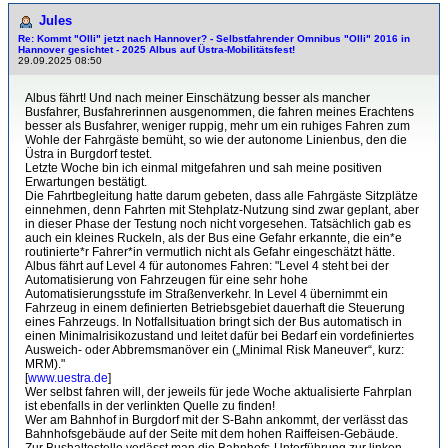
Jules
Re: Kommt "Olli" jetzt nach Hannover? - Selbstfahrender Omnibus "Olli" 2016 in
Hannover gesichtet - 2025 Albus auf Üstra-Mobilitätsfest!
29.09.2025 08:50
Albus fährt! Und nach meiner Einschätzung besser als mancher
Busfahrer, Busfahrerinnen ausgenommen, die fahren meines Erachtens
besser als Busfahrer, weniger ruppig, mehr um ein ruhiges Fahren zum
Wohle der Fahrgäste bemüht, so wie der autonome Linienbus, den die
Üstra in Burgdorf testet.
Letzte Woche bin ich einmal mitgefahren und sah meine positiven
Erwartungen bestätigt.
Die Fahrtbegleitung hatte darum gebeten, dass alle Fahrgäste Sitzplätze
einnehmen, denn Fahrten mit Stehplatz-Nutzung sind zwar geplant, aber
in dieser Phase der Testung noch nicht vorgesehen. Tatsächlich gab es
auch ein kleines Ruckeln, als der Bus eine Gefahr erkannte, die ein*e
routinierte*r Fahrer*in vermutlich nicht als Gefahr eingeschätzt hätte.
Albus fährt auf Level 4 für autonomes Fahren: "Level 4 steht bei der
Automatisierung von Fahrzeugen für eine sehr hohe
Automatisierungsstufe im Straßenverkehr. In Level 4 übernimmt ein
Fahrzeug in einem definierten Betriebsgebiet dauerhaft die Steuerung
eines Fahrzeugs. In Notfallsituation bringt sich der Bus automatisch in
einen Minimalrisikozustand und leitet dafür bei Bedarf ein vordefiniertes
Ausweich- oder Abbremsmanöver ein („Minimal Risk Maneuver“, kurz:
MRM)."
[
www.uestra.de
]
Wer selbst fahren will, der jeweils für jede Woche aktualisierte Fahrplan
ist ebenfalls in der verlinkten Quelle zu finden!
Wer am Bahnhof in Burgdorf mit der S-Bahn ankommt, der verlässt das
Bahnhofsgebäude auf der Seite mit dem hohen Raiffeisen-Gebäude.
Zur Bushaltestelle verlässt man die Bahnhofs-Unterführung zur linken