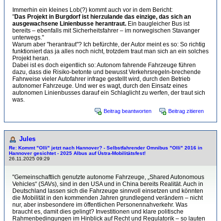
Immerhin ein kleines Lob(?) kommt auch vor in dem Bericht:
"
Das Projekt in Burgdorf ist hierzulande das einzige, das sich an
ausgewachsene Linienbusse herantraut.
Ein baugleicher Bus ist
bereits – ebenfalls mit Sicherheitsfahrer – im norwegischen Stavanger
unterwegs."
Warum aber "herantraut"? Ich befürchte, der Autor meint es so: So richtig
funktioniert das ja alles noch nicht, trotzdem traut man sich an ein solches
Projekt heran.
Dabei ist es doch eigentlich so: Autonom fahrende Fahrzeuge führen
dazu, dass die Risiko-betonte und bewusst Verkehrsregeln-brechende
Fahrweise vieler Autofahrer infrage gestellt wird, durch den Betrieb
autonomer Fahrzeuge. Und wer es wagt, durch den Einsatz eines
autonomen Linienbusses darauf ein Schlaglicht zu werfen, der traut sich
was.
Beitrag beantworten
Beitrag zitieren
Jules
Re: Kommt "Olli" jetzt nach Hannover? - Selbstfahrender Omnibus "Olli" 2016 in
Hannover gesichtet - 2025 Albus auf Üstra-Mobilitätsfest!
26.11.2025 09:29
"Gemeinschaftlich genutzte autonome Fahrzeuge, „Shared Autonomous
Vehicles“ (SAVs), sind in den USA und in China bereits Realität. Auch in
Deutschland lassen sich die Fahrzeuge sinnvoll einsetzen und könnten
die Mobilität in den kommenden Jahren grundlegend verändern – nicht
nur, aber insbesondere im öffentlichen Personennahverkehr. Was
braucht es, damit dies gelingt? Investitionen und klare politische
Rahmenbedingungen im Hinblick auf Recht und Regulatorik – so lauten