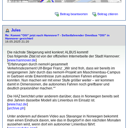
Beitrag beantworten
Beitrag zitieren
Jules
Re: Kommt "Olli" jetzt nach Hannover? - Selbstfahrender Omnibus "Olli" in
Hannover gesichtet!
16.05.2025 21:20
Die nächste Steigerung wird konkret: ALBUS kommt!
Das folgende Zitat ist von der offiziellen Internetseite der Stadt Hannover:
[
www.hannover.de
]
"Erfahrungen durch nemoH gesammelt
Verkehrsdezernent Ulf-Birger Franz: „Wir sind froh, dass wir bereits im
vergangenen Jahr durch das nemoH-Projekt am Maschinenbau-Campus
in Garbsen erste Erkenntnisse zum autonomen Fahren erlangen
konnten. Nun machen wir mit einer Stufe größer weiter – wir kommen
damit in Dimensionen, die autonomes Fahren noch greifbarer und
deutlich praxisnäher machen.“"
Die HAZ berichtet unter anderem darüber, dass in Norwegen bereits seit
drei Jahren dasselbe Modell als Linienbus im Einsatz ist.
[
www.haz.de
]
[
archive.ph
]
Unter anderem auf diesem Video aus Stavangar in Norwegen bekommt
man einen Eindruck davon, wie das in Burgdorf in den nächsten Monaten
aussehen wird, wenn dort ein autonomer Linienbus fährt: