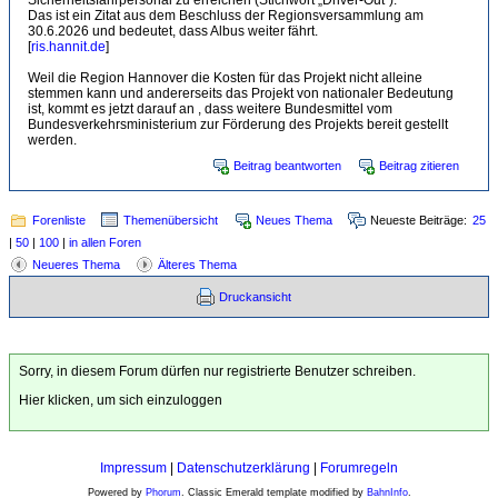
Sicherheitsfahrpersonal zu erreichen (Stichwort „Driver-Out“). "
Das ist ein Zitat aus dem Beschluss der Regionsversammlung am
30.6.2026 und bedeutet, dass Albus weiter fährt.
[
ris.hannit.de
]
Weil die Region Hannover die Kosten für das Projekt nicht alleine
stemmen kann und andererseits das Projekt von nationaler Bedeutung
ist, kommt es jetzt darauf an , dass weitere Bundesmittel vom
Bundesverkehrsministerium zur Förderung des Projekts bereit gestellt
werden.
Beitrag beantworten
Beitrag zitieren
Forenliste
Themenübersicht
Neues Thema
Neueste Beiträge:
25
|
50
|
100
|
in allen Foren
Neueres Thema
Älteres Thema
Druckansicht
Sorry, in diesem Forum dürfen nur registrierte Benutzer schreiben.
Hier klicken, um sich einzuloggen
Impressum
|
Datenschutzerklärung
|
Forumregeln
Powered by
Phorum
. Classic Emerald template modified by
BahnInfo
.