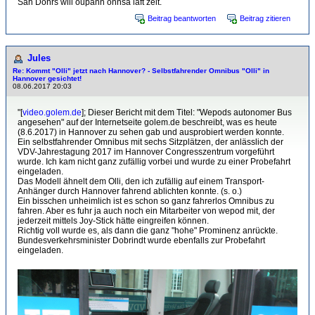
Säh Dohrs will oupänn onnsä läft zeit.
Beitrag beantworten
Beitrag zitieren
Jules
Re: Kommt "Olli" jetzt nach Hannover? - Selbstfahrender Omnibus "Olli" in
Hannover gesichtet!
08.06.2017 20:03
"[
video.golem.de
]; Dieser Bericht mit dem Titel: "Wepods autonomer Bus
angesehen" auf der Internetseite golem.de beschreibt, was es heute
(8.6.2017) in Hannover zu sehen gab und ausprobiert werden konnte.
Ein selbstfahrender Omnibus mit sechs Sitzplätzen, der anlässlich der
VDV-Jahrestagung 2017 im Hannover Congresszentrum vorgeführt
wurde. Ich kam nicht ganz zufällig vorbei und wurde zu einer Probefahrt
eingeladen.
Das Modell ähnelt dem Olli, den ich zufällig auf einem Transport-
Anhänger durch Hannover fahrend ablichten konnte. (s. o.)
Ein bisschen unheimlich ist es schon so ganz fahrerlos Omnibus zu
fahren. Aber es fuhr ja auch noch ein Mitarbeiter von wepod mit, der
jederzeit mittels Joy-Stick hätte eingreifen können.
Richtig voll wurde es, als dann die ganz "hohe" Prominenz anrückte.
Bundesverkehrsminister Dobrindt wurde ebenfalls zur Probefahrt
eingeladen.