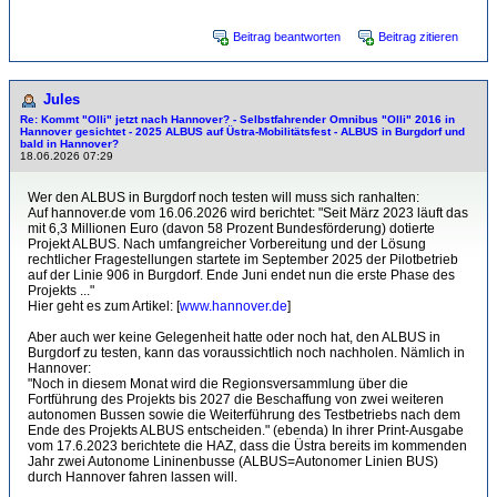
Beitrag beantworten
Beitrag zitieren
Jules
Re: Kommt "Olli" jetzt nach Hannover? - Selbstfahrender Omnibus "Olli" 2016 in
Hannover gesichtet - 2025 ALBUS auf Üstra-Mobilitätsfest - ALBUS in Burgdorf und
bald in Hannover?
18.06.2026 07:29
Wer den ALBUS in Burgdorf noch testen will muss sich ranhalten:
Auf hannover.de vom 16.06.2026 wird berichtet: "Seit März 2023 läuft das
mit 6,3 Millionen Euro (davon 58 Prozent Bundesförderung) dotierte
Projekt ALBUS. Nach umfangreicher Vorbereitung und der Lösung
rechtlicher Fragestellungen startete im September 2025 der Pilotbetrieb
auf der Linie 906 in Burgdorf. Ende Juni endet nun die erste Phase des
Projekts ..."
Hier geht es zum Artikel: [
www.hannover.de
]
Aber auch wer keine Gelegenheit hatte oder noch hat, den ALBUS in
Burgdorf zu testen, kann das voraussichtlich noch nachholen. Nämlich in
Hannover:
"Noch in diesem Monat wird die Regionsversammlung über die
Fortführung des Projekts bis 2027 die Beschaffung von zwei weiteren
autonomen Bussen sowie die Weiterführung des Testbetriebs nach dem
Ende des Projekts ALBUS entscheiden." (ebenda) In ihrer Print-Ausgabe
vom 17.6.2023 berichtete die HAZ, dass die Üstra bereits im kommenden
Jahr zwei Autonome Lininenbusse (ALBUS=Autonomer Linien BUS)
durch Hannover fahren lassen will.