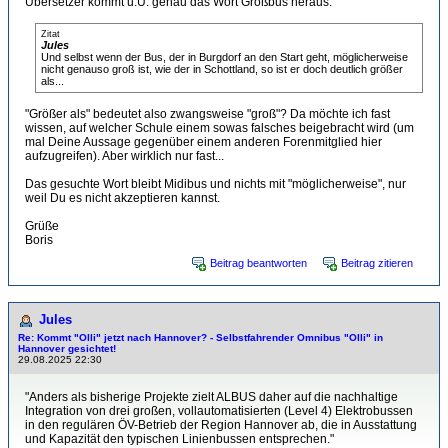
Übersetzer kommt u.U. genau das Wort Großbus heraus.
Zitat
Jules
Und selbst wenn der Bus, der in Burgdorf an den Start geht, möglicherweise
nicht genauso groß ist, wie der in Schottland, so ist er doch deutlich größer
als...
"Größer als" bedeutet also zwangsweise "groß"? Da möchte ich fast
wissen, auf welcher Schule einem sowas falsches beigebracht wird (um
mal Deine Aussage gegenüber einem anderen Forenmitglied hier
aufzugreifen). Aber wirklich nur fast...
Das gesuchte Wort bleibt Midibus und nichts mit "möglicherweise", nur
weil Du es nicht akzeptieren kannst.
Grüße
Boris
Beitrag beantworten
Beitrag zitieren
Jules
Re: Kommt "Olli" jetzt nach Hannover? - Selbstfahrender Omnibus "Olli" in
Hannover gesichtet!
29.08.2025 22:30
"Anders als bisherige Projekte zielt ALBUS daher auf die nachhaltige
Integration von drei großen, vollautomatisierten (Level 4) Elektrobussen
in den regulären ÖV-Betrieb der Region Hannover ab, die in Ausstattung
und Kapazität den typischen Linienbussen entsprechen."