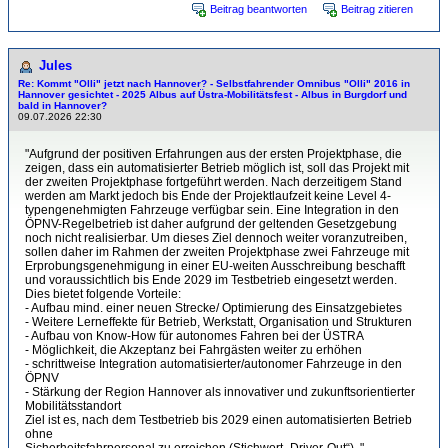
Beitrag beantworten
Beitrag zitieren
Jules
Re: Kommt "Olli" jetzt nach Hannover? - Selbstfahrender Omnibus "Olli" 2016 in
Hannover gesichtet - 2025 Albus auf Üstra-Mobilitätsfest - Albus in Burgdorf und
bald in Hannover?
09.07.2026 22:30
"Aufgrund der positiven Erfahrungen aus der ersten Projektphase, die
zeigen, dass ein automatisierter Betrieb möglich ist, soll das Projekt mit
der zweiten Projektphase fortgeführt werden. Nach derzeitigem Stand
werden am Markt jedoch bis Ende der Projektlaufzeit keine Level 4-
typengenehmigten Fahrzeuge verfügbar sein. Eine Integration in den
ÖPNV-Regelbetrieb ist daher aufgrund der geltenden Gesetzgebung
noch nicht realisierbar. Um dieses Ziel dennoch weiter voranzutreiben,
sollen daher im Rahmen der zweiten Projektphase zwei Fahrzeuge mit
Erprobungsgenehmigung in einer EU-weiten Ausschreibung beschafft
und voraussichtlich bis Ende 2029 im Testbetrieb eingesetzt werden.
Dies bietet folgende Vorteile:
- Aufbau mind. einer neuen Strecke/ Optimierung des Einsatzgebietes
- Weitere Lerneffekte für Betrieb, Werkstatt, Organisation und Strukturen
- Aufbau von Know-How für autonomes Fahren bei der ÜSTRA
- Möglichkeit, die Akzeptanz bei Fahrgästen weiter zu erhöhen
- schrittweise Integration automatisierter/autonomer Fahrzeuge in den
ÖPNV
- Stärkung der Region Hannover als innovativer und zukunftsorientierter
Mobilitätsstandort
Ziel ist es, nach dem Testbetrieb bis 2029 einen automatisierten Betrieb
ohne