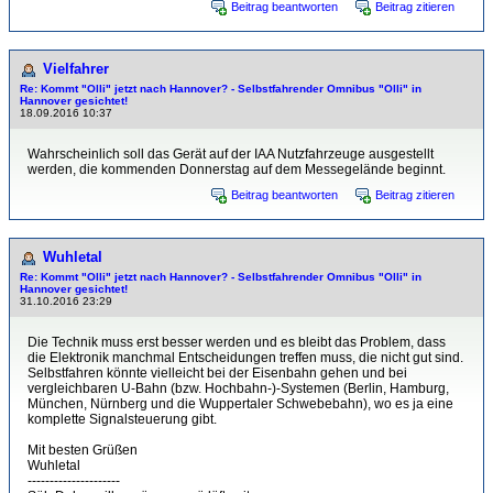
Beitrag beantworten
Beitrag zitieren
Vielfahrer
Re: Kommt "Olli" jetzt nach Hannover? - Selbstfahrender Omnibus "Olli" in
Hannover gesichtet!
18.09.2016 10:37
Wahrscheinlich soll das Gerät auf der IAA Nutzfahrzeuge ausgestellt
werden, die kommenden Donnerstag auf dem Messegelände beginnt.
Beitrag beantworten
Beitrag zitieren
Wuhletal
Re: Kommt "Olli" jetzt nach Hannover? - Selbstfahrender Omnibus "Olli" in
Hannover gesichtet!
31.10.2016 23:29
Die Technik muss erst besser werden und es bleibt das Problem, dass
die Elektronik manchmal Entscheidungen treffen muss, die nicht gut sind.
Selbstfahren könnte vielleicht bei der Eisenbahn gehen und bei
vergleichbaren U-Bahn (bzw. Hochbahn-)-Systemen (Berlin, Hamburg,
München, Nürnberg und die Wuppertaler Schwebebahn), wo es ja eine
komplette Signalsteuerung gibt.
Mit besten Grüßen
Wuhletal
---------------------