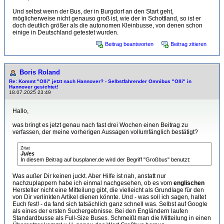
Und selbst wenn der Bus, der in Burgdorf an den Start geht,
möglicherweise nicht genauso groß ist, wie der in Schottland, so ist er
doch deutlich größer als die autonomen Kleinbusse, von denen schon
einige in Deutschland getestet wurden.
Beitrag beantworten
Beitrag zitieren
Boris Roland
Re: Kommt "Olli" jetzt nach Hannover? - Selbstfahrender Omnibus "Olli" in
Hannover gesichtet!
18.07.2025 23:49
Hallo,
was bringt es jetzt genau nach fast drei Wochen einen Beitrag zu
verfassen, der meine vorherigen Aussagen vollumfänglich bestätigt?
Zitat
Jules
In diesem Beitrag auf busplaner.de wird der Begriff "Großbus" benutzt:
Was außer Dir keinen juckt. Aber Hilfe ist nah, anstatt nur
nachzuplappern habe ich einmal nachgesehen, ob es vom
englischen
Hersteller nicht eine Mitteilung gibt, die vielleicht als Grundlage für den
von Dir verlinkten Artikel dienen könnte. Und - was soll ich sagen, haltet
Euch fest! - da fand sich tatsächlich ganz schnell was. Selbst auf Google
als eines der ersten Suchergebnisse. Bei den Engländern laufen
Standardbusse als Full-Size Buses. Schmeißt man die Mitteilung in einen