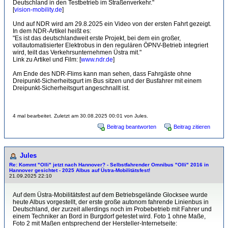
Deutschland in den Testbetrieb im Straßenverkehr."
[
vision-mobility.de
]
Und auf NDR wird am 29.8.2025 ein Video von der ersten Fahrt gezeigt.
In dem NDR-Artikel heißt es:
"Es ist das deutschlandweit erste Projekt, bei dem ein großer,
vollautomatisierter Elektrobus in den regulären ÖPNV-Betrieb integriert
wird, teilt das Verkehrsunternehmen Üstra mit."
Link zu Artikel und Film: [
www.ndr.de
]
Am Ende des NDR-Flims kann man sehen, dass Fahrgäste ohne
Dreipunkt-Sicherheitsgurt im Bus sitzen und der Busfahrer mit einem
Dreipunkt-Sicherheitsgurt angeschnallt ist.
4 mal bearbeitet. Zuletzt am 30.08.2025 00:01 von Jules.
Beitrag beantworten
Beitrag zitieren
Jules
Re: Kommt "Olli" jetzt nach Hannover? - Selbstfahrender Omnibus "Olli" 2016 in
Hannover gesichtet - 2025 Albus auf Üstra-Mobilitätsfest!
21.09.2025 22:10
Auf dem Üstra-Mobilitätsfest auf dem Betriebsgelände Glocksee wurde
heute Albus vorgestellt, der erste große autonom fahrende Linienbus in
Deutschland, der zurzeit allerdings noch im Probebetrieb mit Fahrer und
einem Techniker an Bord in Burgdorf getestet wird. Foto 1 ohne Maße,
Foto 2 mit Maßen entsprechend der Hersteller-Internetseite: