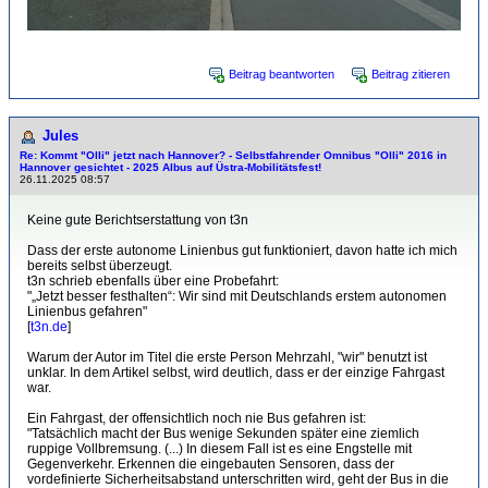
Beitrag beantworten
Beitrag zitieren
Jules
Re: Kommt "Olli" jetzt nach Hannover? - Selbstfahrender Omnibus "Olli" 2016 in
Hannover gesichtet - 2025 Albus auf Üstra-Mobilitätsfest!
26.11.2025 08:57
Keine gute Berichtserstattung von t3n
Dass der erste autonome Linienbus gut funktioniert, davon hatte ich mich
bereits selbst überzeugt.
t3n schrieb ebenfalls über eine Probefahrt:
"„Jetzt besser festhalten“: Wir sind mit Deutschlands erstem autonomen
Linienbus gefahren"
[
t3n.de
]
Warum der Autor im Titel die erste Person Mehrzahl, "wir" benutzt ist
unklar. In dem Artikel selbst, wird deutlich, dass er der einzige Fahrgast
war.
Ein Fahrgast, der offensichtlich noch nie Bus gefahren ist:
"Tatsächlich macht der Bus wenige Sekunden später eine ziemlich
ruppige Vollbremsung. (...) In diesem Fall ist es eine Engstelle mit
Gegenverkehr. Erkennen die eingebauten Sensoren, dass der
vordefinierte Sicherheitsabstand unterschritten wird, geht der Bus in die