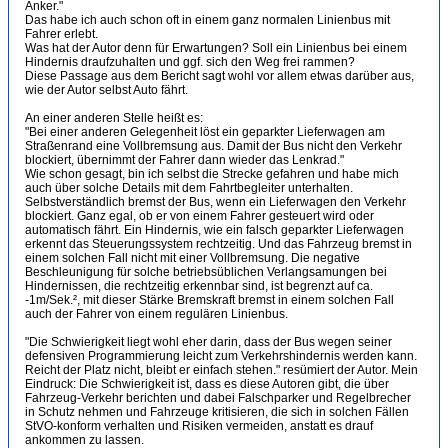
Anker."
Das habe ich auch schon oft in einem ganz normalen Linienbus mit
Fahrer erlebt.
Was hat der Autor denn für Erwartungen? Soll ein Linienbus bei einem
Hindernis draufzuhalten und ggf. sich den Weg frei rammen?
Diese Passage aus dem Bericht sagt wohl vor allem etwas darüber aus,
wie der Autor selbst Auto fährt.
An einer anderen Stelle heißt es:
"Bei einer anderen Gelegenheit löst ein geparkter Lieferwagen am
Straßenrand eine Vollbremsung aus. Damit der Bus nicht den Verkehr
blockiert, übernimmt der Fahrer dann wieder das Lenkrad."
Wie schon gesagt, bin ich selbst die Strecke gefahren und habe mich
auch über solche Details mit dem Fahrtbegleiter unterhalten.
Selbstverständlich bremst der Bus, wenn ein Lieferwagen den Verkehr
blockiert. Ganz egal, ob er von einem Fahrer gesteuert wird oder
automatisch fährt. Ein Hindernis, wie ein falsch geparkter Lieferwagen
erkennt das Steuerungssystem rechtzeitig. Und das Fahrzeug bremst in
einem solchen Fall nicht mit einer Vollbremsung. Die negative
Beschleunigung für solche betriebsüblichen Verlangsamungen bei
Hindernissen, die rechtzeitig erkennbar sind, ist begrenzt auf ca.
-1m/Sek.², mit dieser Stärke Bremskraft bremst in einem solchen Fall
auch der Fahrer von einem regulären Linienbus.
"Die Schwierigkeit liegt wohl eher darin, dass der Bus wegen seiner
defensiven Programmierung leicht zum Verkehrshindernis werden kann.
Reicht der Platz nicht, bleibt er einfach stehen." resümiert der Autor. Mein
Eindruck: Die Schwierigkeit ist, dass es diese Autoren gibt, die über
Fahrzeug-Verkehr berichten und dabei Falschparker und Regelbrecher
in Schutz nehmen und Fahrzeuge kritisieren, die sich in solchen Fällen
StVO-konform verhalten und Risiken vermeiden, anstatt es drauf
ankommen zu lassen.