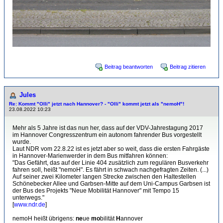
Beitrag beantworten
Beitrag zitieren
Jules
Re: Kommt "Olli" jetzt nach Hannover? - "Olli" kommt jetzt als "nemoH"!
23.08.2022 10:23
Mehr als 5 Jahre ist das nun her, dass auf der VDV-Jahrestagung 2017
im Hannover Congresszentrum ein autonom fahrender Bus vorgestellt
wurde.
Laut NDR vom 22.8.22 ist es jetzt aber so weit, dass die ersten Fahrgäste
in Hannover-Marienwerder in dem Bus mitfahren können:
"Das Gefährt, das auf der Linie 404 zusätzlich zum regulären Busverkehr
fahren soll, heißt "nemoH". Es fährt in schwach nachgefragten Zeiten. (...)
Auf seiner zwei Kilometer langen Strecke zwischen den Haltestellen
Schönebecker Allee und Garbsen-Mitte auf dem Uni-Campus Garbsen ist
der Bus des Projekts "Neue Mobilität Hannover" mit Tempo 15
unterwegs."
[
www.ndr.de
]
nemoH heißt übrigens:
ne
ue
mo
bilität
H
annover