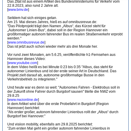
Das Zitat ist aus einem Artikel des Bundesministeriums für Verkehr vom
22.8.2023, also rund 2 Jahre alt.
[
www.bmv.de
]
Seitdem hat sich einiges getan.
Am 15. Mai dieses Jahres, hieß es auf omnibusrevue.de:
"Das Pilotprojekt trägt den Namen „Albus“, das Kürzel steht für
„Autonomer Linien-Bus“, dabei soll in der Region Hannover ein
großformatiger autonom fahrender Bus im realen Straßenverkehr erprobt
werden."
[
www.omnibusrevue.de
]
Das ist jetzt auch schon wieder mehr als drei Monate her.
Vor rund zwei Monaten, am 5.6.25, veröffentlichte h1-Fernsehen aus
Hannover dieses Video:
[
www.youtube.com
]
In dem Video heißt es bei Minute 0:23 bis 0:35 "Albus, das steht für
autonomer Linienbus und ist der erste seiner Art in Deutschland. Das
Projekt zielt darauf ab, autonome großformatige Busse in den
Verkehrsbetrieb zu integrieren."
Und heute war es denn so weit: "Autonomes Fahren - Elektrobus soll in
der Zukunft ohne Fahrer durch Burgdorf sausen" titelte die NWZ vom
29.8.25
[
www.nwzonline.de
]
In dem Artikel wird über die erste Probefahrt in Burgdorf (Region
Hannover) berichtet:
"Als erster großer, autonom fahrender Linienbus rollt der „Albus“ durch
Burgdorf bei Hannover."
Und visiion mobility, ebenfalls am 29.8.2025 berichtet:
"Zum ersten Mal geht ein großer autonom fahrender Linienbus in