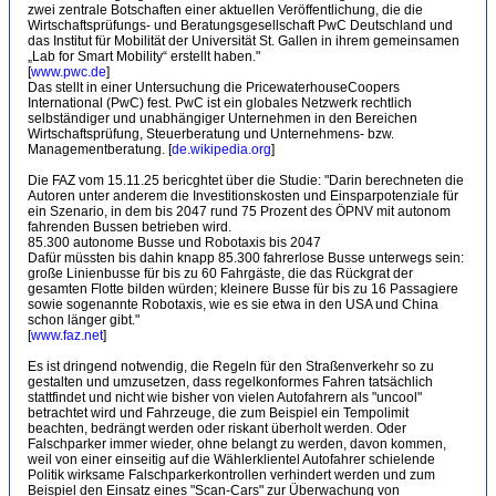
zwei zentrale Botschaften einer aktuellen Veröffentlichung, die die
Wirtschaftsprüfungs- und Beratungsgesellschaft PwC Deutschland und
das Institut für Mobilität der Universität St. Gallen in ihrem gemeinsamen
„Lab for Smart Mobility“ erstellt haben."
[
www.pwc.de
]
Das stellt in einer Untersuchung die PricewaterhouseCoopers
International (PwC) fest. PwC ist ein globales Netzwerk rechtlich
selbständiger und unabhängiger Unternehmen in den Bereichen
Wirtschaftsprüfung, Steuerberatung und Unternehmens- bzw.
Managementberatung. [
de.wikipedia.org
]
Die FAZ vom 15.11.25 bericghtet über die Studie: "Darin berechneten die
Autoren unter anderem die Investitionskosten und Einsparpotenziale für
ein Szenario, in dem bis 2047 rund 75 Prozent des ÖPNV mit autonom
fahrenden Bussen betrieben wird.
85.300 autonome Busse und Robotaxis bis 2047
Dafür müssten bis dahin knapp 85.300 fahrerlose Busse unterwegs sein:
große Linienbusse für bis zu 60 Fahrgäste, die das Rückgrat der
gesamten Flotte bilden würden; kleinere Busse für bis zu 16 Passagiere
sowie sogenannte Robotaxis, wie es sie etwa in den USA und China
schon länger gibt."
[
www.faz.net
]
Es ist dringend notwendig, die Regeln für den Straßenverkehr so zu
gestalten und umzusetzen, dass regelkonformes Fahren tatsächlich
stattfindet und nicht wie bisher von vielen Autofahrern als "uncool"
betrachtet wird und Fahrzeuge, die zum Beispiel ein Tempolimit
beachten, bedrängt werden oder riskant überholt werden. Oder
Falschparker immer wieder, ohne belangt zu werden, davon kommen,
weil von einer einseitig auf die Wählerklientel Autofahrer schielende
Politik wirksame Falschparkerkontrollen verhindert werden und zum
Beispiel den Einsatz eines "Scan-Cars" zur Überwachung von