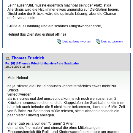
Leinhausen/Bhf. müsste eigentlich machbar sein; der Platz ist da.
Allerdings wird die Hst. immer etwas ungünstig zur DB-Station liegen.
Direkt unter der Brücke wäre die optimale Lösung, aber die Chance
dürfte vertan sein.
Grüße aus Hamburg und ein schönes Pfingstwochenende,
Helmut (bis Dienstag erstmal offline)
Beitrag beantworten
Beitrag zitieren
Thomas Friedrich
Re: [H] @Thomas Friedrich/barrierefreie Stadtbahn
18.05.2005 11:46
Moin Helmut
na ja, stimmt, die Hst.Leinhausen könnte tatsächlich etwas mehr zur
Brücke
verlegt werden,
als ich letztes mal dort umstieg, da konnte ich noch wenigstens an 2
Krücken herumschleichen und die Klappstufen der Stadtbahn erklimmen,
hätte ich auch beinahe die 5 nicht mehr bekommen, dachte so 6 Min. Zeit
von S-Bahn zur Stadtbahn müße reichen, nichts ahnend das noch ein
paar Meter Fußweg anliegen.
Bisher gab es ja von den "grünen" 2 Arten,
einmal die "normalen" und einmal die ohne Mittelstange im
Eingangsbereich (für Rolli- und Kinderwagen), erkennbar am orangen