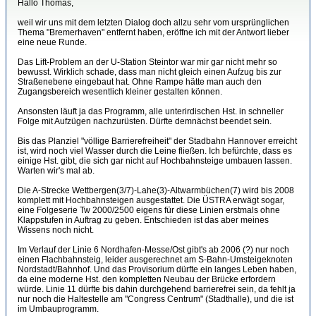
Hallo Thomas,
weil wir uns mit dem letzten Dialog doch allzu sehr vom ursprünglichen
Thema "Bremerhaven" entfernt haben, eröffne ich mit der Antwort lieber
eine neue Runde.
Das Lift-Problem an der U-Station Steintor war mir gar nicht mehr so
bewusst. Wirklich schade, dass man nicht gleich einen Aufzug bis zur
Straßenebene eingebaut hat. Ohne Rampe hätte man auch den
Zugangsbereich wesentlich kleiner gestalten können.
Ansonsten läuft ja das Programm, alle unterirdischen Hst. in schneller
Folge mit Aufzügen nachzurüsten. Dürfte demnächst beendet sein.
Bis das Planziel "völlige Barrierefreiheit" der Stadbahn Hannover erreicht
ist, wird noch viel Wasser durch die Leine fließen. Ich befürchte, dass es
einige Hst. gibt, die sich gar nicht auf Hochbahnsteige umbauen lassen.
Warten wir's mal ab.
Die A-Strecke Wettbergen(3/7)-Lahe(3)-Altwarmbüchen(7) wird bis 2008
komplett mit Hochbahnsteigen ausgestattet. Die ÜSTRA erwägt sogar,
eine Folgeserie Tw 2000/2500 eigens für diese Linien erstmals ohne
Klappstufen in Auftrag zu geben. Entschieden ist das aber meines
Wissens noch nicht.
Im Verlauf der Linie 6 Nordhafen-Messe/Ost gibt's ab 2006 (?) nur noch
einen Flachbahnsteig, leider ausgerechnet am S-Bahn-Umsteigeknoten
Nordstadt/Bahnhof. Und das Provisorium dürfte ein langes Leben haben,
da eine moderne Hst. den kompletten Neubau der Brücke erfordern
würde. Linie 11 dürfte bis dahin durchgehend barrierefrei sein, da fehlt ja
nur noch die Haltestelle am "Congress Centrum" (Stadthalle), und die ist
im Umbauprogramm.