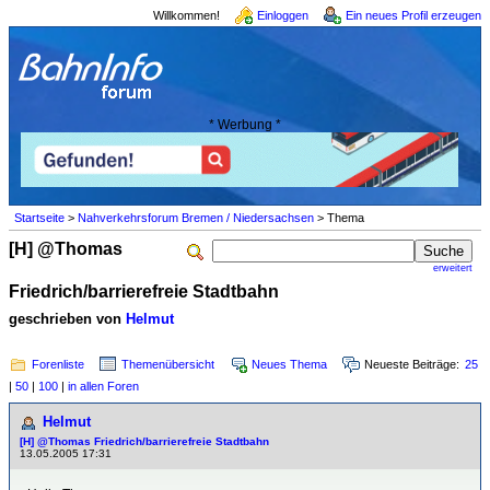
Willkommen!
Einloggen
Ein neues Profil erzeugen
* Werbung *
Startseite
>
Nahverkehrsforum Bremen / Niedersachsen
> Thema
[H] @Thomas
erweitert
Friedrich/barrierefreie Stadtbahn
geschrieben von
Helmut
Forenliste
Themenübersicht
Neues Thema
Neueste Beiträge:
25
|
50
|
100
|
in allen Foren
Helmut
[H] @Thomas Friedrich/barrierefreie Stadtbahn
13.05.2005 17:31