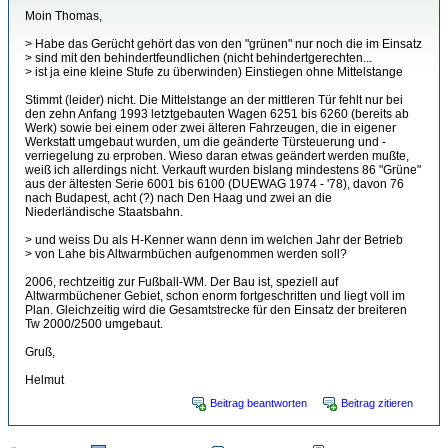
Moin Thomas,
> Habe das Gerücht gehört das von den "grünen" nur noch die im Einsatz
> sind mit den behindertfeundlichen (nicht behindertgerechten...
> ist ja eine kleine Stufe zu überwinden) Einstiegen ohne Mittelstange
Stimmt (leider) nicht. Die Mittelstange an der mittleren Tür fehlt nur bei
den zehn Anfang 1993 letztgebauten Wagen 6251 bis 6260 (bereits ab
Werk) sowie bei einem oder zwei älteren Fahrzeugen, die in eigener
Werkstatt umgebaut wurden, um die geänderte Türsteuerung und -
verriegelung zu erproben. Wieso daran etwas geändert werden mußte,
weiß ich allerdings nicht. Verkauft wurden bislang mindestens 86 "Grüne"
aus der ältesten Serie 6001 bis 6100 (DUEWAG 1974 - '78), davon 76
nach Budapest, acht (?) nach Den Haag und zwei an die
Niederländische Staatsbahn.
> und weiss Du als H-Kenner wann denn im welchen Jahr der Betrieb
> von Lahe bis Altwarmbüchen aufgenommen werden soll?
2006, rechtzeitig zur Fußball-WM. Der Bau ist, speziell auf
Altwarmbüchener Gebiet, schon enorm fortgeschritten und liegt voll im
Plan. Gleichzeitig wird die Gesamtstrecke für den Einsatz der breiteren
Tw 2000/2500 umgebaut.
Gruß,
Helmut
Beitrag beantworten
Beitrag zitieren