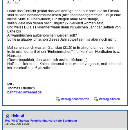
Streifen.
Habe das Gerücht gehört das von den "grünen" nur noch die im Einsatz
sind mit den behindertfeundlichen (nicht behindertgerechten... ist ja eine
kleine Stufe zu überwinden) Einstiegen ohne Mittelstange,
sollen viele von denen nach Ungarn (?) verkauft worden sein,
und weiss Du als H-Kenner wann denn im welchen Jahr der Betrieb von
Lahe bis
Altwarmbüchen aufgenommen werden soll?
Sollte ja glaube ich schon dieses Jahr soweit sein, is´aber noch nicht.
Mal sehen ob ich was am Samstag (21.5) in Erfahrung bringen kann,
treffe mich dort mit einen "Einheimischen" (nur kurz) am Nordhafen bzw.
Hansastr
(Gewerbegebiet), den werde ich erstmal löchern ;-)
Hoffe das ich meine Knipse diesmal nicht wieder vergesse, mal sehen ob
ich es schaffe die 6 abzulichten.
MfG
Thomas Friedrich
bahnfried@freenet.de
Beitrag beantworten
Beitrag zitieren
Helmut
Re: [H] @Thomas Friedrich/barrierefreie Stadtbahn
18.05.2005 13:31