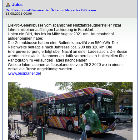
Jules
Re: Elektrobus-Offensive der Üstra mit Mercedes E-Bussen
18.08.2021 00:06
Elektro-Gelenkbusse vom spanischen Nutzfahrzeughersteller Irizar
fahren mit einer auffälligen Lackierung in Frankfurt.
Unten ein Bild, das ich im Mitte August 2021 am Hauptbahnhof
aufgenommen habe:
Die Gelenkbusse haben eine Batteriekapazität von 560 kWh. Die
Reichweite beträgt je nach Jahreszeit ca. 200 bis 320 km. Die
Energieversorgung erfolgt über Nacht an einer Ladestation. Die Busse
werden nicht wie in Hannover an dafür vorbereiteten Haltestellen über
Pantograph im Verlauf des Tages nachgeladen.
Weitere Informationen auf busplaner.de vom 29.2.2020 wo in einem
Artikel die Busse angekündigt werden.
[
www.busplaner.de
]