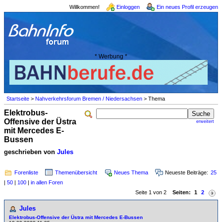
Willkommen!
Einloggen
Ein neues Profil erzeugen
* Werbung *
Startseite
>
Nahverkehrsforum Bremen / Niedersachsen
> Thema
Elektrobus-
Offensive der Üstra
erweitert
mit Mercedes E-
Bussen
geschrieben von
Jules
Forenliste
Themenübersicht
Neues Thema
Neueste Beiträge:
25
|
50
|
100
|
in allen Foren
Seite 1 von 2
Seiten:
1
2
Jules
Elektrobus-Offensive der Üstra mit Mercedes E-Bussen