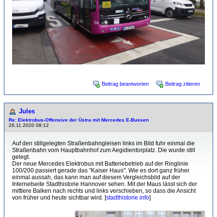
Beitrag beantworten
Beitrag zitieren
Jules
Re: Elektrobus-Offensive der Üstra mit Mercedes E-Bussen
26.11.2020 08:12
Auf den stillgelegten Straßenbahngleisen links im Bild fuhr einmal die
Straßenbahn vom Hauptbahnhof zum Aegidientorplatz. Die wurde still
gelegt.
Der neue Mercedes Elektrobus mit Batteriebetrieb auf der Ringlinie
100/200 passiert gerade das "Kaiser Haus". Wie es dort ganz früher
einmal aussah, das kann man auf diesem Vergleichsbild auf der
Internetseite Stadthistorie Hannover sehen. Mit der Maus lässt sich der
mittlere Balken nach rechts und links verschieben, so dass die Ansicht
von früher und heute sichtbar wird. [
stadthistorie.info
]