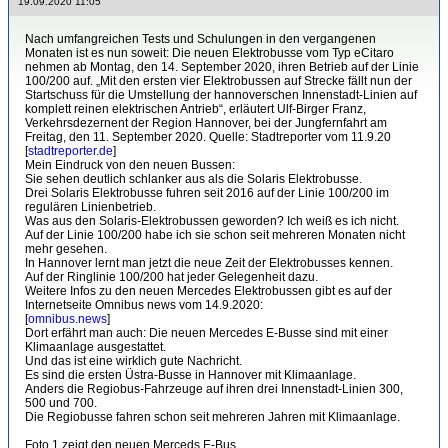
19.09.2020 11:05
Nach umfangreichen Tests und Schulungen in den vergangenen
Monaten ist es nun soweit: Die neuen Elektrobusse vom Typ eCitaro
nehmen ab Montag, den 14. September 2020, ihren Betrieb auf der Linie
100/200 auf. „Mit den ersten vier Elektrobussen auf Strecke fällt nun der
Startschuss für die Umstellung der hannoverschen Innenstadt-Linien auf
komplett reinen elektrischen Antrieb“, erläutert Ulf-Birger Franz,
Verkehrsdezernent der Region Hannover, bei der Jungfernfahrt am
Freitag, den 11. September 2020. Quelle: Stadtreporter vom 11.9.20
[
stadtreporter.de
]
Mein Eindruck von den neuen Bussen:
Sie sehen deutlich schlanker aus als die Solaris Elektrobusse.
Drei Solaris Elektrobusse fuhren seit 2016 auf der Linie 100/200 im
regulären Linienbetrieb.
Was aus den Solaris-Elektrobussen geworden? Ich weiß es ich nicht.
Auf der Linie 100/200 habe ich sie schon seit mehreren Monaten nicht
mehr gesehen.
In Hannover lernt man jetzt die neue Zeit der Elektrobusses kennen.
Auf der Ringlinie 100/200 hat jeder Gelegenheit dazu.
Weitere Infos zu den neuen Mercedes Elektrobussen gibt es auf der
Internetseite Omnibus news vom 14.9.2020:
[
omnibus.news
]
Dort erfährt man auch: Die neuen Mercedes E-Busse sind mit einer
Klimaanlage ausgestattet.
Und das ist eine wirklich gute Nachricht.
Es sind die ersten Üstra-Busse in Hannover mit Klimaanlage.
Anders die Regiobus-Fahrzeuge auf ihren drei Innenstadt-Linien 300,
500 und 700.
Die Regiobusse fahren schon seit mehreren Jahren mit Klimaanlage.
Foto 1 zeigt den neuen Merceds E-Bus.