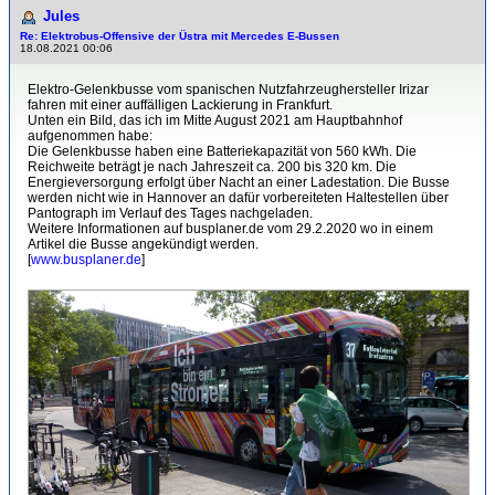
Jules
Re: Elektrobus-Offensive der Üstra mit Mercedes E-Bussen
18.08.2021 00:06
Elektro-Gelenkbusse vom spanischen Nutzfahrzeughersteller Irizar
fahren mit einer auffälligen Lackierung in Frankfurt.
Unten ein Bild, das ich im Mitte August 2021 am Hauptbahnhof
aufgenommen habe:
Die Gelenkbusse haben eine Batteriekapazität von 560 kWh. Die
Reichweite beträgt je nach Jahreszeit ca. 200 bis 320 km. Die
Energieversorgung erfolgt über Nacht an einer Ladestation. Die Busse
werden nicht wie in Hannover an dafür vorbereiteten Haltestellen über
Pantograph im Verlauf des Tages nachgeladen.
Weitere Informationen auf busplaner.de vom 29.2.2020 wo in einem
Artikel die Busse angekündigt werden.
[
www.busplaner.de
]