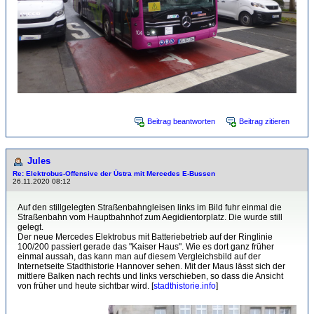
Beitrag beantworten
Beitrag zitieren
Jules
Re: Elektrobus-Offensive der Üstra mit Mercedes E-Bussen
26.11.2020 08:12
Auf den stillgelegten Straßenbahngleisen links im Bild fuhr einmal die
Straßenbahn vom Hauptbahnhof zum Aegidientorplatz. Die wurde still
gelegt.
Der neue Mercedes Elektrobus mit Batteriebetrieb auf der Ringlinie
100/200 passiert gerade das "Kaiser Haus". Wie es dort ganz früher
einmal aussah, das kann man auf diesem Vergleichsbild auf der
Internetseite Stadthistorie Hannover sehen. Mit der Maus lässt sich der
mittlere Balken nach rechts und links verschieben, so dass die Ansicht
von früher und heute sichtbar wird. [
stadthistorie.info
]