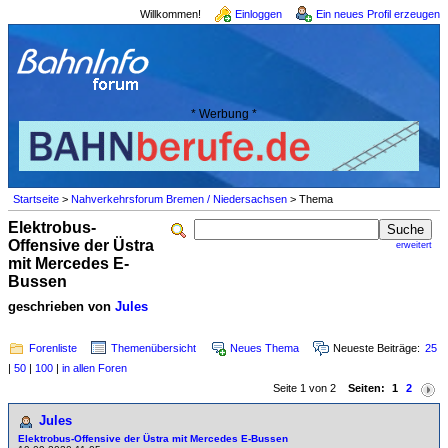
Willkommen!
Einloggen
Ein neues Profil erzeugen
* Werbung *
Startseite
>
Nahverkehrsforum Bremen / Niedersachsen
> Thema
Elektrobus-
Offensive der Üstra
erweitert
mit Mercedes E-
Bussen
geschrieben von
Jules
Forenliste
Themenübersicht
Neues Thema
Neueste Beiträge:
25
|
50
|
100
|
in allen Foren
Seite 1 von 2
Seiten:
1
2
Jules
Elektrobus-Offensive der Üstra mit Mercedes E-Bussen