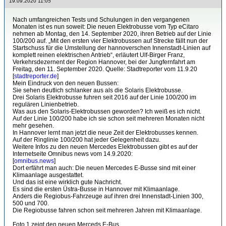
19.09.2020 11:05
Nach umfangreichen Tests und Schulungen in den vergangenen
Monaten ist es nun soweit: Die neuen Elektrobusse vom Typ eCitaro
nehmen ab Montag, den 14. September 2020, ihren Betrieb auf der Linie
100/200 auf. „Mit den ersten vier Elektrobussen auf Strecke fällt nun der
Startschuss für die Umstellung der hannoverschen Innenstadt-Linien auf
komplett reinen elektrischen Antrieb“, erläutert Ulf-Birger Franz,
Verkehrsdezernent der Region Hannover, bei der Jungfernfahrt am
Freitag, den 11. September 2020. Quelle: Stadtreporter vom 11.9.20
[
stadtreporter.de
]
Mein Eindruck von den neuen Bussen:
Sie sehen deutlich schlanker aus als die Solaris Elektrobusse.
Drei Solaris Elektrobusse fuhren seit 2016 auf der Linie 100/200 im
regulären Linienbetrieb.
Was aus den Solaris-Elektrobussen geworden? Ich weiß es ich nicht.
Auf der Linie 100/200 habe ich sie schon seit mehreren Monaten nicht
mehr gesehen.
In Hannover lernt man jetzt die neue Zeit der Elektrobusses kennen.
Auf der Ringlinie 100/200 hat jeder Gelegenheit dazu.
Weitere Infos zu den neuen Mercedes Elektrobussen gibt es auf der
Internetseite Omnibus news vom 14.9.2020:
[
omnibus.news
]
Dort erfährt man auch: Die neuen Mercedes E-Busse sind mit einer
Klimaanlage ausgestattet.
Und das ist eine wirklich gute Nachricht.
Es sind die ersten Üstra-Busse in Hannover mit Klimaanlage.
Anders die Regiobus-Fahrzeuge auf ihren drei Innenstadt-Linien 300,
500 und 700.
Die Regiobusse fahren schon seit mehreren Jahren mit Klimaanlage.
Foto 1 zeigt den neuen Merceds E-Bus.