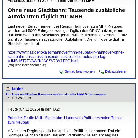
Anschluss über den Stadtfelddamm zur neuen MHH:
Ohne neue Stadtbahn: Tausende zusätzliche
Autofahrten täglich zur MHH
Laut neuen Berechnungen der Region Hannover zum MHH-Neubau
würden fast 5000 Fahrgäste weniger täglich den ÖPNV nutzen, wenn
dort kein Stadtbahn-Anschluss gebaut würde. Verkehrsdezernent Franz
warnt vor Tausenden zusätzlichen Autofahrten. Die Klinik verteidigt ihr
Shuttlebuskonzept.
https://www.haz.de/lokales/hannover/mhh-neubau-in-hannover-ohne-
stadtbahn-anschluss-tausende-zusaetzliche-autos-pro-tag-
VJMSU6T7EVAWJKJACSV73V7TGQ.html
(mögliche Bezahlschranke)
Beitrag beantworten
Beitrag zitieren
laufer
Re: Stadt und Region Hannover wollen aktuelle MHH-Pläne stoppen
07.11.2025 03:29
Heute (07.11.2025) in der HAZ:
Bahn frei für die MHH-Stadtbahn: Hannovers Politik reserviert Trasse
zum Neubau
> Nach der Regionspolitik hat auch die Politik in Hannovers Rat ein
wichtiges Zeichen für den Bau von Stadtbahn-Gleisen entlang des