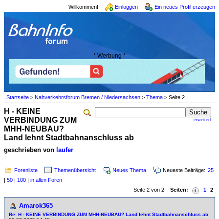
Willkommen!
Einloggen
Ein neues Profil erzeugen
* Werbung *
Startseite
>
Nahverkehrsforum Bremen / Niedersachsen
>
Thema
> Seite 2
H - KEINE
VERBINDUNG ZUM
erweitert
MHH-NEUBAU?
Land lehnt Stadtbahnanschluss ab
geschrieben von
laufer
Forenliste
Themenübersicht
Neues Thema
Neueste Beiträge:
25
|
50
|
100
|
in allen Foren
Seite 2 von 2
Seiten:
1
2
Amarok365
Re: H - KEINE VERBINDUNG ZUM MHH-NEUBAU? Land lehnt Stadtbahnanschluss ab