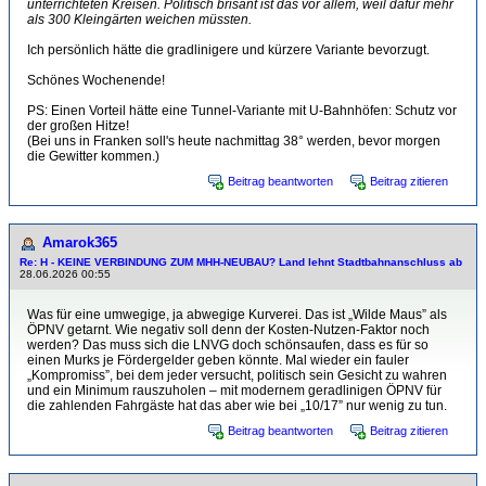
unterrichteten Kreisen. Politisch brisant ist das vor allem, weil dafür mehr
als 300 Kleingärten weichen müssten.
Ich persönlich hätte die gradlinigere und kürzere Variante bevorzugt.
Schönes Wochenende!
PS: Einen Vorteil hätte eine Tunnel-Variante mit U-Bahnhöfen: Schutz vor
der großen Hitze!
(Bei uns in Franken soll's heute nachmittag 38° werden, bevor morgen
die Gewitter kommen.)
Beitrag beantworten
Beitrag zitieren
Amarok365
Re: H - KEINE VERBINDUNG ZUM MHH-NEUBAU? Land lehnt Stadtbahnanschluss ab
28.06.2026 00:55
Was für eine umwegige, ja abwegige Kurverei. Das ist „Wilde Maus” als
ÖPNV getarnt. Wie negativ soll denn der Kosten-Nutzen-Faktor noch
werden? Das muss sich die LNVG doch schönsaufen, dass es für so
einen Murks je Fördergelder geben könnte. Mal wieder ein fauler
„Kompromiss”, bei dem jeder versucht, politisch sein Gesicht zu wahren
und ein Minimum rauszuholen – mit modernem geradlinigen ÖPNV für
die zahlenden Fahrgäste hat das aber wie bei „10/17” nur wenig zu tun.
Beitrag beantworten
Beitrag zitieren