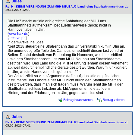
Jules
Re: H - KEINE VERBINDUNG ZUM MHH-NEUBAU? Land lehnt Stadtbahnanschluss ab
29.11.2025 12:00
Die HAZ macht auf die erfolgreiche Anbindung der MHH ans
Stadtbahnnetz aufmerksam: bedauerlicherweise (noch) nicht in
Hannover, aber in Ulm:
[
www.haz.de
]
[
archive.ph
]
In dem Artikel heißt es:
"Seit 2018 steuert eine Straßenbahn das Universitätsklinikum in Ulm an.
Sie umrundet große Teile des Campus, umschließt diesen fast von drei
Seiten. Das ist deshalb von Bedeutung für Hannover, weil hier erbittert
um einen Stadtbahnanschluss zum MHH-Neubau am Stadtfelddamm
gestritten wird. Das Land und die MHH-Führung lehnen diesen vehement
ab, weil dadurch empfindliche Geräte gestört würden. Warum funktioniert
in Ulm, was in Hannover nicht gehen soll?"
Der Artikel zählt so viele Argumente dafür auf, dass die empfindlichen
Instrumente und Labore einer MHH nicht durch den Stadtbahnbetrieb
gestört werden, dass man sich fragen muss: Warum lehnt die MHH den
Stadtbahnanschluss trotzdem ab. Mit Argumenten, die auf dem
Hintergrund der Erfahrungen im Ulm, gegenstandslos sind.
Beitrag beantworten
Beitrag zitieren
Jules
Re: H - KEINE VERBINDUNG ZUM MHH-NEUBAU? Land lehnt Stadtbahnanschluss ab
05.05.2026 07:41