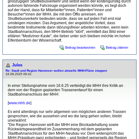
großzügigen Shuttlebusverkehr und selbst wenn der kostengünstig durch
autonom fahrende Fahrzeuge organisiert werden könnte, es liegt doch
auf der Hand, dass für Mitarbeiter*innen, Patienten*innen und
Besucher*innen der MHH, die mit den Öffis anreisen, ein
Shuttlebusverkehr bedeuten würde, dass sie auf jeden Fall erst mal
umsteigen müssten. Das Argument, der angebliche Vorteil, dass
bestimmte Instrumente dann störungsfreier arbeiten könnten, wenn kein
Stadtbahnanschluss, den MHH-Betrieb "stört", vermittelt das Bild einer
elitären "Mediziner-Kaste", die lieber unter sich bleiben möchte im hohen
Elfenbeinturm der Wissenschaft.
Beitrag beantworten
Beitrag zitieren
Jules
Re: Stadt und Region Hannover wollen aktuelle MHH-Pläne stoppen
16.09.2025 06:41
In einer Stellungnahme vom 16.6.25 verteidigt die MHH ihre Kritik an
dem von der Region geplanten Trassenentwurf für einen
Stadtbahnanschluss der MHH:
[
www.mhh.de
]
Es wird allerdings nur sehr allgemein von möglichen anderen Trassen
gesprochen, wie die aussehen und wo die lang gehen sollen, bleibt
unerwähnt:
"Die Region Hannover wirft der MHH eine Blockadehaltung sowie
Rückwärtsgewandtheit im Zusammenhang mit dem geplanten
Stadtbahnanschluss für den MHH-Neubau vor. Dem widerspricht das
MHH-Präsidium ganz entschieden – und fordert seinerseits die Region