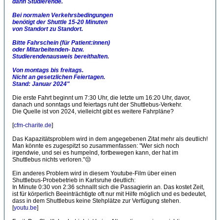
dann Studierende.
Bei normalen Verkehrsbedingungen
benötigt der Shuttle 15-20 Minuten
von Standort zu Standort.
Bitte Fahrschein (für Patient:innen)
oder Mitarbeitenden- bzw.
Studierendenausweis bereithalten.
Von montags bis freitags.
Nicht an gesetzlichen Feiertagen.
Stand: Januar 2024"
Die erste Fahrt beginnt um 7:30 Uhr, die letzte um 16:20 Uhr, davor,
danach und sonntags und feiertags ruht der Shuttlebus-Verkehr.
Die Quelle ist von 2024, vielleicht gibt es weitere Fahrpläne?
[
cfm-charite.de
]
Das Kapazitätsproblem wird in dem angegebenen Zitat mehr als deutlich!
Man könnte es zugespitzt so zusammenfassen: "Wer sich noch
irgendwie, und sei es humpelnd, fortbewegen kann, der hat im
Shuttlebus nichts verloren."😒
Ein anderes Problem wird in diesem Youtube-Film über einen
Shuttlebus-Probebetrieb in Karlsruhe deutlich:
In Minute 0:30 von 2:36 schnallt sich die Passagierin an. Das kostet Zeit,
ist für körperlich Beeinträchtigte oft nur mit Hilfe möglich und es bedeutet,
dass in dem Shuttlebus keine Stehplätze zur Verfügung stehen.
[
youtu.be
]