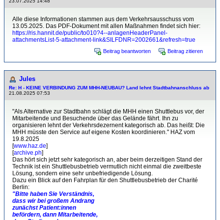
23.07.2025 14:48
Alle diese Informationen stammen aus dem Verkehrsausschuss vom
13.05.2025. Das PDF-Dokument mit allen Maßnahmen findet sich hier:
https://ris.hannit.de/public/to010?4--anlagenHeaderPanel-
attachmentsList-5-attachment-link&SILFDNR=2002661&refresh=true
Beitrag beantworten
Beitrag zitieren
Jules
Re: H - KEINE VERBINDUNG ZUM MHH-NEUBAU? Land lehnt Stadtbahnanschluss ab
21.08.2025 07:53
"Als Alternative zur Stadtbahn schlägt die MHH einen Shuttlebus vor, der
Mitarbeitende und Besuchende über das Gelände fährt. Ihn zu
organisieren lehnt der Verkehrsdezernent kategorisch ab. Das heißt: Die
MHH müsste den Service auf eigene Kosten koordinieren." HAZ vom
19.8.2025
[
www.haz.de
]
[
archive.ph
]
Das hört sich jetzt sehr kategorisch an, aber beim derzeitigen Stand der
Technik ist ein Shuttlebusbetrieb vermutlich nicht einmal die zweitbeste
Lösung, sondern eine sehr unbefriedigende Lösung.
Dazu ein Blick auf den Fahrplan für den Shuttlebusbetrieb der Charité
Berlin:
"Bitte haben Sie Verständnis,
dass wir bei großem Andrang
zunächst Patient:innen
befördern, dann Mitarbeitende,