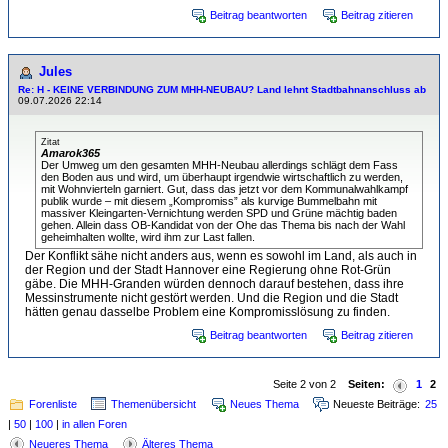
Beitrag beantworten
Beitrag zitieren
Jules
Re: H - KEINE VERBINDUNG ZUM MHH-NEUBAU? Land lehnt Stadtbahnanschluss ab
09.07.2026 22:14
Zitat
Amarok365
Der Umweg um den gesamten MHH-Neubau allerdings schlägt dem Fass
den Boden aus und wird, um überhaupt irgendwie wirtschaftlich zu werden,
mit Wohnvierteln garniert. Gut, dass das jetzt vor dem Kommunalwahlkampf
publik wurde – mit diesem „Kompromiss” als kurvige Bummelbahn mit
massiver Kleingarten-Vernichtung werden SPD und Grüne mächtig baden
gehen. Allein dass OB-Kandidat von der Ohe das Thema bis nach der Wahl
geheimhalten wollte, wird ihm zur Last fallen.
Der Konflikt sähe nicht anders aus, wenn es sowohl im Land, als auch in
der Region und der Stadt Hannover eine Regierung ohne Rot-Grün
gäbe. Die MHH-Granden würden dennoch darauf bestehen, dass ihre
Messinstrumente nicht gestört werden. Und die Region und die Stadt
hätten genau dasselbe Problem eine Kompromisslösung zu finden.
Beitrag beantworten
Beitrag zitieren
Seite 2 von 2
Seiten:
1
2
Forenliste
Themenübersicht
Neues Thema
Neueste Beiträge:
25
|
50
|
100
|
in allen Foren
Neueres Thema
Älteres Thema