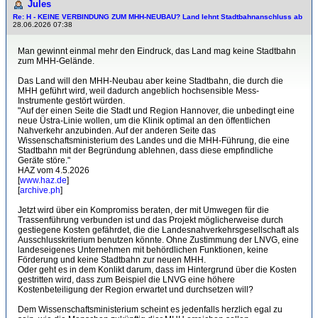
Jules
Re: H - KEINE VERBINDUNG ZUM MHH-NEUBAU? Land lehnt Stadtbahnanschluss ab
28.06.2026 07:38
Man gewinnt einmal mehr den Eindruck, das Land mag keine Stadtbahn
zum MHH-Gelände.
Das Land will den MHH-Neubau aber keine Stadtbahn, die durch die
MHH geführt wird, weil dadurch angeblich hochsensible Mess-
Instrumente gestört würden.
"Auf der einen Seite die Stadt und Region Hannover, die unbedingt eine
neue Üstra-Linie wollen, um die Klinik optimal an den öffentlichen
Nahverkehr anzubinden. Auf der anderen Seite das
Wissenschaftsministerium des Landes und die MHH-Führung, die eine
Stadtbahn mit der Begründung ablehnen, dass diese empfindliche
Geräte störe."
HAZ vom 4.5.2026
[
www.haz.de
]
[
archive.ph
]
Jetzt wird über ein Kompromiss beraten, der mit Umwegen für die
Trassenführung verbunden ist und das Projekt möglicherweise durch
gestiegene Kosten gefährdet, die die Landesnahverkehrsgesellschaft als
Ausschlusskriterium benutzen könnte. Ohne Zustimmung der LNVG, eine
landeseigenes Unternehmen mit behördlichen Funktionen, keine
Förderung und keine Stadtbahn zur neuen MHH.
Oder geht es in dem Konlikt darum, dass im Hintergrund über die Kosten
gestritten wird, dass zum Beispiel die LNVG eine höhere
Kostenbeteiligung der Region erwartet und durchsetzen will?
Dem Wissenschaftsministerium scheint es jedenfalls herzlich egal zu