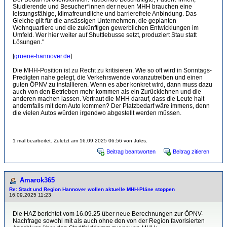
Studierende und Besucher*innen der neuen MHH brauchen eine
leistungsfähige, klimafreundliche und barrierefreie Anbindung. Das
Gleiche gilt für die ansässigen Unternehmen, die geplanten
Wohnquartiere und die zukünftigen gewerblichen Entwicklungen im
Umfeld. Wer hier weiter auf Shuttlebusse setzt, produziert Stau statt
Lösungen."
[
gruene-hannover.de
]
Die MHH-Position ist zu Recht zu kritisieren. Wie so oft wird in Sonntags-
Predigten nahe gelegt, die Verkehrswende voranzutreiben und einen
guten ÖPNV zu installieren. Wenn es aber konkret wird, dann muss dazu
auch von den Betrieben mehr kommen als ein Zurücklehnen und die
anderen machen lassen. Vertraut die MHH darauf, dass die Leute halt
andernfalls mit dem Auto kommen? Der Platzbedarf wäre immens, denn
die vielen Autos würden irgendwo abgestellt werden müssen.
1 mal bearbeitet. Zuletzt am 16.09.2025 06:56 von Jules.
Beitrag beantworten
Beitrag zitieren
Amarok365
Re: Stadt und Region Hannover wollen aktuelle MHH-Pläne stoppen
16.09.2025 11:23
Die HAZ berichtet vom 16.09.25 über neue Berechnungen zur ÖPNV-
Nachfrage sowohl mit als auch ohne den von der Region favorisierten