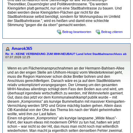
Und das ist natürlich eine Steilvorlage für alle Verschwörungs-
Theoretiker, Dauernörgler und Politikverdrossene. "Da werden
Kleingärten platt gemacht, nur um eine Stadtbahntrasse zu bauen. Und
dabei werden diese Kleingärten-Flächen gar nicht für die
Stadtbahntrasse selbst benötigt, sondern für Wohnungsbau im Umfeld
der Stadtbahntrasse.", wird es heißen und damit eine schlechte
Stimmung "gegen die da oben" gemacht werden.
Beitrag beantworten
Beitrag zitieren
Amarok365
Re: H - KEINE VERBINDUNG ZUM MHH-NEUBAU? Land lehnt Stadtbahnanschluss ab
07.07.2026 12:25
Wenn es um Flächeninanspruchnahmen an der Hermann-Bahlsen-Allee
und an der engen Stelle am Uhlhorn-Hospiz vorm Weidetorkreisel geht,
muss die Region Hannover schon dicke Bretter bohren und den
Anschluss gerechtfertigen. Danach wäre es ja auf dem Stadtfelddamm
relativ unkompliziert vorangegangen. Der Umweg um den gesamten
MHH-Neubau allerdings schlägt dem Fass den Boden aus und wird, um
überhaupt irgendwie wirtschaftlich zu werden, mit Wohnvierteln garniert.
Gut, dass das jetzt vor dem Kommunalwahlkampf publik wurde – mit
diesem „Kompromiss” als kurvige Bummelbahn mit massiver Kleingarten-
Vernichtung werden SPD und Grüne mächtig baden gehen. Allein dass
OB-Kandidat von der Ohe das Thema bis nach der Wahl geheimhalten
wollte, wird ihm zur Last fallen.
Einen rot-grünen „Kompromiss” als kurvige langsame „Wilde Maus”-
Fahrt, der kaum etwas mit modernem ÖPNV zu tun hat, hatten wir jetzt
schon – war nicht so der Hit, das muss man nicht noch mal willentlich
wiederholen. Man macht ja eigentlich selten denselben Fehler zweimal.