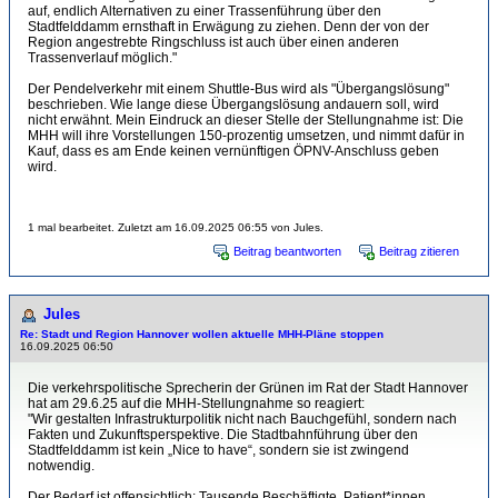
auf, endlich Alternativen zu einer Trassenführung über den
Stadtfelddamm ernsthaft in Erwägung zu ziehen. Denn der von der
Region angestrebte Ringschluss ist auch über einen anderen
Trassenverlauf möglich."
Der Pendelverkehr mit einem Shuttle-Bus wird als "Übergangslösung"
beschrieben. Wie lange diese Übergangslösung andauern soll, wird
nicht erwähnt. Mein Eindruck an dieser Stelle der Stellungnahme ist: Die
MHH will ihre Vorstellungen 150-prozentig umsetzen, und nimmt dafür in
Kauf, dass es am Ende keinen vernünftigen ÖPNV-Anschluss geben
wird.
1 mal bearbeitet. Zuletzt am 16.09.2025 06:55 von Jules.
Beitrag beantworten
Beitrag zitieren
Jules
Re: Stadt und Region Hannover wollen aktuelle MHH-Pläne stoppen
16.09.2025 06:50
Die verkehrspolitische Sprecherin der Grünen im Rat der Stadt Hannover
hat am 29.6.25 auf die MHH-Stellungnahme so reagiert:
"Wir gestalten Infrastrukturpolitik nicht nach Bauchgefühl, sondern nach
Fakten und Zukunftsperspektive. Die Stadtbahnführung über den
Stadtfelddamm ist kein „Nice to have“, sondern sie ist zwingend
notwendig.
Der Bedarf ist offensichtlich: Tausende Beschäftigte, Patient*innen,