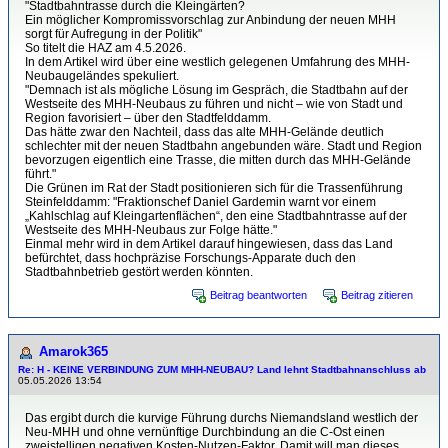
"Stadtbahntrasse durch die Kleingärten?
Ein möglicher Kompromissvorschlag zur Anbindung der neuen MHH
sorgt für Aufregung in der Politik"
So titelt die HAZ am 4.5.2026.
In dem Artikel wird über eine westlich gelegenen Umfahrung des MHH-
Neubaugeländes spekuliert.
"Demnach ist als mögliche Lösung im Gespräch, die Stadtbahn auf der
Westseite des MHH-Neubaus zu führen und nicht – wie von Stadt und
Region favorisiert – über den Stadtfelddamm.
Das hätte zwar den Nachteil, dass das alte MHH-Gelände deutlich
schlechter mit der neuen Stadtbahn angebunden wäre. Stadt und Region
bevorzugen eigentlich eine Trasse, die mitten durch das MHH-Gelände
führt."
Die Grünen im Rat der Stadt positionieren sich für die Trassenführung
Steinfelddamm: "Fraktionschef Daniel Gardemin warnt vor einem
„Kahlschlag auf Kleingartenflächen“, den eine Stadtbahntrasse auf der
Westseite des MHH-Neubaus zur Folge hätte."
Einmal mehr wird in dem Artikel darauf hingewiesen, dass das Land
befürchtet, dass hochpräzise Forschungs-Apparate duch den
Stadtbahnbetrieb gestört werden könnten.
Beitrag beantworten
Beitrag zitieren
Amarok365
Re: H - KEINE VERBINDUNG ZUM MHH-NEUBAU? Land lehnt Stadtbahnanschluss ab
05.05.2026 13:54
Das ergibt durch die kurvige Führung durchs Niemandsland westlich der
Neu-MHH und ohne vernünftige Durchbindung an die C-Ost einen
zweistelligen negativen Kosten-Nutzen-Faktor. Damit will man dieses