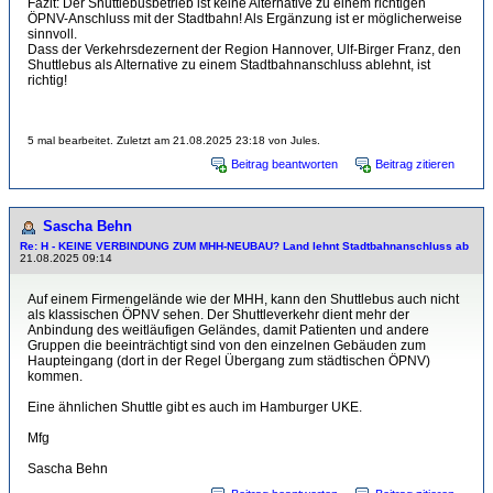
Fazit: Der Shuttlebusbetrieb ist keine Alternative zu einem richtigen
ÖPNV-Anschluss mit der Stadtbahn! Als Ergänzung ist er möglicherweise
sinnvoll.
Dass der Verkehrsdezernent der Region Hannover, Ulf-Birger Franz, den
Shuttlebus als Alternative zu einem Stadtbahnanschluss ablehnt, ist
richtig!
5 mal bearbeitet. Zuletzt am 21.08.2025 23:18 von Jules.
Beitrag beantworten
Beitrag zitieren
Sascha Behn
Re: H - KEINE VERBINDUNG ZUM MHH-NEUBAU? Land lehnt Stadtbahnanschluss ab
21.08.2025 09:14
Auf einem Firmengelände wie der MHH, kann den Shuttlebus auch nicht
als klassischen ÖPNV sehen. Der Shuttleverkehr dient mehr der
Anbindung des weitläufigen Geländes, damit Patienten und andere
Gruppen die beeinträchtigt sind von den einzelnen Gebäuden zum
Haupteingang (dort in der Regel Übergang zum städtischen ÖPNV)
kommen.
Eine ähnlichen Shuttle gibt es auch im Hamburger UKE.
Mfg
Sascha Behn