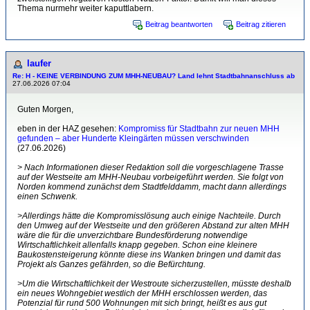
Thema nurmehr weiter kaputtlabern.
Beitrag beantworten
Beitrag zitieren
laufer
Re: H - KEINE VERBINDUNG ZUM MHH-NEUBAU? Land lehnt Stadtbahnanschluss ab
27.06.2026 07:04
Guten Morgen,
eben in der HAZ gesehen:
Kompromiss für Stadtbahn zur neuen MHH
gefunden – aber Hunderte Kleingärten müssen verschwinden
(27.06.2026)
> Nach Informationen dieser Redaktion soll die vorgeschlagene Trasse
auf der Westseite am MHH-Neubau vorbeigeführt werden. Sie folgt von
Norden kommend zunächst dem Stadtfelddamm, macht dann allerdings
einen Schwenk.
>Allerdings hätte die Kompromisslösung auch einige Nachteile. Durch
den Umweg auf der Westseite und den größeren Abstand zur alten MHH
wäre die für die unverzichtbare Bundesförderung notwendige
Wirtschaftlichkeit allenfalls knapp gegeben. Schon eine kleinere
Baukostensteigerung könnte diese ins Wanken bringen und damit das
Projekt als Ganzes gefährden, so die Befürchtung.
>Um die Wirtschaftlichkeit der Westroute sicherzustellen, müsste deshalb
ein neues Wohngebiet westlich der MHH erschlossen werden, das
Potenzial für rund 500 Wohnungen mit sich bringt, heißt es aus gut