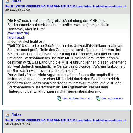
Jules
Re: H - KEINE VERBINDUNG ZUM MHH-NEUBAU? Land lehnt Stadtbahnanschluss ab
29.11.2025 12:00
Die HAZ macht auf die erfolgreiche Anbindung der MHH ans
Stadtbahnnetz aufmerksam: bedauerlicherweise (noch) nicht in
Hannover, aber in Ulm:
[
www.haz.de
]
[
archive.ph
]
In dem Artikel heißt es:
"Seit 2018 steuert eine Straßenbahn das Universitätsklinikum in Ulm an.
Sie umrundet große Teile des Campus, umschließt diesen fast von drei
Seiten. Das ist deshalb von Bedeutung für Hannover, weil hier erbittert
um einen Stadtbahnanschluss zum MHH-Neubau am Stadtfelddamm
gestritten wird. Das Land und die MHH-Führung lehnen diesen vehement
ab, weil dadurch empfindliche Geräte gestört würden. Warum funktioniert
in Ulm, was in Hannover nicht gehen soll?"
Der Artikel zählt so viele Argumente dafür auf, dass die empfindlichen
Instrumente und Labore einer MHH nicht durch den Stadtbahnbetrieb
gestört werden, dass man sich fragen muss: Warum lehnt die MHH den
Stadtbahnanschluss trotzdem ab. Mit Argumenten, die auf dem
Hintergrund der Erfahrungen im Ulm, gegenstandslos sind.
Beitrag beantworten
Beitrag zitieren
Jules
Re: H - KEINE VERBINDUNG ZUM MHH-NEUBAU? Land lehnt Stadtbahnanschluss ab
05.05.2026 07:41