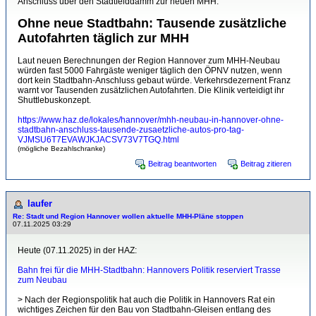
Anschluss über den Stadtfelddamm zur neuen MHH:
Ohne neue Stadtbahn: Tausende zusätzliche
Autofahrten täglich zur MHH
Laut neuen Berechnungen der Region Hannover zum MHH-Neubau
würden fast 5000 Fahrgäste weniger täglich den ÖPNV nutzen, wenn
dort kein Stadtbahn-Anschluss gebaut würde. Verkehrsdezernent Franz
warnt vor Tausenden zusätzlichen Autofahrten. Die Klinik verteidigt ihr
Shuttlebuskonzept.
https://www.haz.de/lokales/hannover/mhh-neubau-in-hannover-ohne-
stadtbahn-anschluss-tausende-zusaetzliche-autos-pro-tag-
VJMSU6T7EVAWJKJACSV73V7TGQ.html
(mögliche Bezahlschranke)
Beitrag beantworten
Beitrag zitieren
laufer
Re: Stadt und Region Hannover wollen aktuelle MHH-Pläne stoppen
07.11.2025 03:29
Heute (07.11.2025) in der HAZ:
Bahn frei für die MHH-Stadtbahn: Hannovers Politik reserviert Trasse
zum Neubau
> Nach der Regionspolitik hat auch die Politik in Hannovers Rat ein
wichtiges Zeichen für den Bau von Stadtbahn-Gleisen entlang des