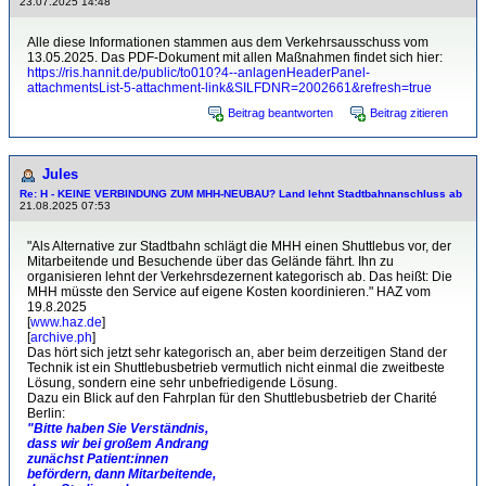
23.07.2025 14:48
Alle diese Informationen stammen aus dem Verkehrsausschuss vom
13.05.2025. Das PDF-Dokument mit allen Maßnahmen findet sich hier:
https://ris.hannit.de/public/to010?4--anlagenHeaderPanel-
attachmentsList-5-attachment-link&SILFDNR=2002661&refresh=true
Beitrag beantworten
Beitrag zitieren
Jules
Re: H - KEINE VERBINDUNG ZUM MHH-NEUBAU? Land lehnt Stadtbahnanschluss ab
21.08.2025 07:53
"Als Alternative zur Stadtbahn schlägt die MHH einen Shuttlebus vor, der
Mitarbeitende und Besuchende über das Gelände fährt. Ihn zu
organisieren lehnt der Verkehrsdezernent kategorisch ab. Das heißt: Die
MHH müsste den Service auf eigene Kosten koordinieren." HAZ vom
19.8.2025
[
www.haz.de
]
[
archive.ph
]
Das hört sich jetzt sehr kategorisch an, aber beim derzeitigen Stand der
Technik ist ein Shuttlebusbetrieb vermutlich nicht einmal die zweitbeste
Lösung, sondern eine sehr unbefriedigende Lösung.
Dazu ein Blick auf den Fahrplan für den Shuttlebusbetrieb der Charité
Berlin:
"Bitte haben Sie Verständnis,
dass wir bei großem Andrang
zunächst Patient:innen
befördern, dann Mitarbeitende,