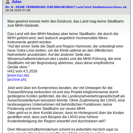
Jules
Re: H - KEINE VERBINDUNG ZUM MHH-NEUBAU? Land lehnt Stadtbahnanschluss ab
28.06.2026 07:38
Man gewinnt einmal mehr den Eindruck, das Land mag keine Stadtbahn
zum MHH-Gelände.
Das Land will den MHH-Neubau aber keine Stadtbahn, die durch die
MHH geführt wird, weil dadurch angeblich hochsensible Mess-
Instrumente gestört würden.
"Auf der einen Seite die Stadt und Region Hannover, die unbedingt eine
neue Üstra-Linie wollen, um die Klinik optimal an den öffentlichen
Nahverkehr anzubinden. Auf der anderen Seite das
Wissenschaftsministerium des Landes und die MHH-Führung, die eine
Stadtbahn mit der Begründung ablehnen, dass diese empfindliche
Geräte störe."
HAZ vom 4.5.2026
[
www.haz.de
]
[
archive.ph
]
Jetzt wird über ein Kompromiss beraten, der mit Umwegen für die
Trassenführung verbunden ist und das Projekt möglicherweise durch
gestiegene Kosten gefährdet, die die Landesnahverkehrsgesellschaft als
Ausschlusskriterium benutzen könnte. Ohne Zustimmung der LNVG, eine
landeseigenes Unternehmen mit behördlichen Funktionen, keine
Förderung und keine Stadtbahn zur neuen MHH.
Oder geht es in dem Konlikt darum, dass im Hintergrund über die Kosten
gestritten wird, dass zum Beispiel die LNVG eine höhere
Kostenbeteiligung der Region erwartet und durchsetzen will?
Dem Wissenschaftsministerium scheint es jedenfalls herzlich egal zu