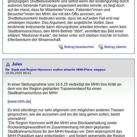
großzügigen Shuttlebusverkehr und selbst wenn der kostengünstig durch
autonom fahrende Fahrzeuge organisiert werden könnte, es liegt doch
auf der Hand, dass für Mitarbeiter*innen, Patienten*innen und
Besucher*innen der MHH, die mit den Öffis anreisen, ein
Shuttlebusverkehr bedeuten würde, dass sie auf jeden Fall erst mal
umsteigen müssten. Das Argument, der angebliche Vorteil, dass
bestimmte Instrumente dann störungsfreier arbeiten könnten, wenn kein
Stadtbahnanschluss, den MHH-Betrieb "stört", vermittelt das Bild einer
elitären "Mediziner-Kaste", die lieber unter sich bleiben möchte im hohen
Elfenbeinturm der Wissenschaft.
Beitrag beantworten
Beitrag zitieren
Jules
Re: Stadt und Region Hannover wollen aktuelle MHH-Pläne stoppen
16.09.2025 06:41
In einer Stellungnahme vom 16.6.25 verteidigt die MHH ihre Kritik an
dem von der Region geplanten Trassenentwurf für einen
Stadtbahnanschluss der MHH:
[
www.mhh.de
]
Es wird allerdings nur sehr allgemein von möglichen anderen Trassen
gesprochen, wie die aussehen und wo die lang gehen sollen, bleibt
unerwähnt:
"Die Region Hannover wirft der MHH eine Blockadehaltung sowie
Rückwärtsgewandtheit im Zusammenhang mit dem geplanten
Stadtbahnanschluss für den MHH-Neubau vor. Dem widerspricht das
MHH-Präsidium ganz entschieden – und fordert seinerseits die Region