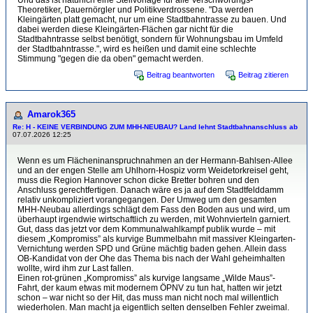
Und das ist natürlich eine Steilvorlage für alle Verschwörungs-
Theoretiker, Dauernörgler und Politikverdrossene. "Da werden
Kleingärten platt gemacht, nur um eine Stadtbahntrasse zu bauen. Und
dabei werden diese Kleingärten-Flächen gar nicht für die
Stadtbahntrasse selbst benötigt, sondern für Wohnungsbau im Umfeld
der Stadtbahntrasse.", wird es heißen und damit eine schlechte
Stimmung "gegen die da oben" gemacht werden.
Beitrag beantworten
Beitrag zitieren
Amarok365
Re: H - KEINE VERBINDUNG ZUM MHH-NEUBAU? Land lehnt Stadtbahnanschluss ab
07.07.2026 12:25
Wenn es um Flächeninanspruchnahmen an der Hermann-Bahlsen-Allee
und an der engen Stelle am Uhlhorn-Hospiz vorm Weidetorkreisel geht,
muss die Region Hannover schon dicke Bretter bohren und den
Anschluss gerechtfertigen. Danach wäre es ja auf dem Stadtfelddamm
relativ unkompliziert vorangegangen. Der Umweg um den gesamten
MHH-Neubau allerdings schlägt dem Fass den Boden aus und wird, um
überhaupt irgendwie wirtschaftlich zu werden, mit Wohnvierteln garniert.
Gut, dass das jetzt vor dem Kommunalwahlkampf publik wurde – mit
diesem „Kompromiss” als kurvige Bummelbahn mit massiver Kleingarten-
Vernichtung werden SPD und Grüne mächtig baden gehen. Allein dass
OB-Kandidat von der Ohe das Thema bis nach der Wahl geheimhalten
wollte, wird ihm zur Last fallen.
Einen rot-grünen „Kompromiss” als kurvige langsame „Wilde Maus”-
Fahrt, der kaum etwas mit modernem ÖPNV zu tun hat, hatten wir jetzt
schon – war nicht so der Hit, das muss man nicht noch mal willentlich
wiederholen. Man macht ja eigentlich selten denselben Fehler zweimal.