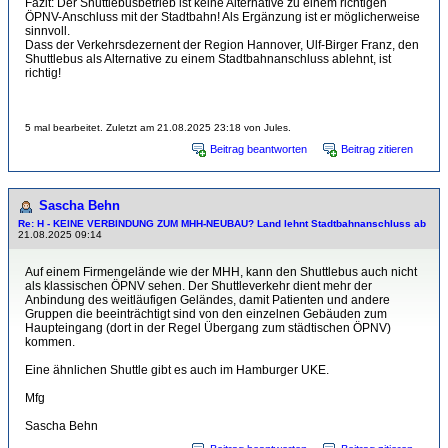
Fazit: Der Shuttlebusbetrieb ist keine Alternative zu einem richtigen
ÖPNV-Anschluss mit der Stadtbahn! Als Ergänzung ist er möglicherweise
sinnvoll.
Dass der Verkehrsdezernent der Region Hannover, Ulf-Birger Franz, den
Shuttlebus als Alternative zu einem Stadtbahnanschluss ablehnt, ist
richtig!
5 mal bearbeitet. Zuletzt am 21.08.2025 23:18 von Jules.
Beitrag beantworten
Beitrag zitieren
Sascha Behn
Re: H - KEINE VERBINDUNG ZUM MHH-NEUBAU? Land lehnt Stadtbahnanschluss ab
21.08.2025 09:14
Auf einem Firmengelände wie der MHH, kann den Shuttlebus auch nicht
als klassischen ÖPNV sehen. Der Shuttleverkehr dient mehr der
Anbindung des weitläufigen Geländes, damit Patienten und andere
Gruppen die beeinträchtigt sind von den einzelnen Gebäuden zum
Haupteingang (dort in der Regel Übergang zum städtischen ÖPNV)
kommen.
Eine ähnlichen Shuttle gibt es auch im Hamburger UKE.
Mfg
Sascha Behn