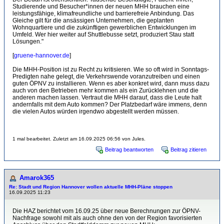
Studierende und Besucher*innen der neuen MHH brauchen eine
leistungsfähige, klimafreundliche und barrierefreie Anbindung. Das
Gleiche gilt für die ansässigen Unternehmen, die geplanten
Wohnquartiere und die zukünftigen gewerblichen Entwicklungen im
Umfeld. Wer hier weiter auf Shuttlebusse setzt, produziert Stau statt
Lösungen."
[
gruene-hannover.de
]
Die MHH-Position ist zu Recht zu kritisieren. Wie so oft wird in Sonntags-
Predigten nahe gelegt, die Verkehrswende voranzutreiben und einen
guten ÖPNV zu installieren. Wenn es aber konkret wird, dann muss dazu
auch von den Betrieben mehr kommen als ein Zurücklehnen und die
anderen machen lassen. Vertraut die MHH darauf, dass die Leute halt
andernfalls mit dem Auto kommen? Der Platzbedarf wäre immens, denn
die vielen Autos würden irgendwo abgestellt werden müssen.
1 mal bearbeitet. Zuletzt am 16.09.2025 06:56 von Jules.
Beitrag beantworten
Beitrag zitieren
Amarok365
Re: Stadt und Region Hannover wollen aktuelle MHH-Pläne stoppen
16.09.2025 11:23
Die HAZ berichtet vom 16.09.25 über neue Berechnungen zur ÖPNV-
Nachfrage sowohl mit als auch ohne den von der Region favorisierten