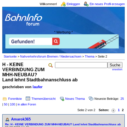
Willkommen!
Einloggen
Ein neues Profil erzeugen
* Werbung *
Startseite
>
Nahverkehrsforum Bremen / Niedersachsen
>
Thema
> Seite 2
H - KEINE
VERBINDUNG ZUM
erweitert
MHH-NEUBAU?
Land lehnt Stadtbahnanschluss ab
geschrieben von
laufer
Forenliste
Themenübersicht
Neues Thema
Neueste Beiträge:
25
|
50
|
100
|
in allen Foren
Seite 2 von 2
Seiten:
1
2
Amarok365
Re: H - KEINE VERBINDUNG ZUM MHH-NEUBAU? Land lehnt Stadtbahnanschluss ab