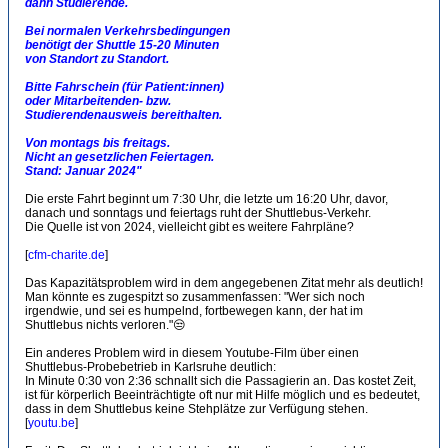
dann Studierende.
Bei normalen Verkehrsbedingungen
benötigt der Shuttle 15-20 Minuten
von Standort zu Standort.
Bitte Fahrschein (für Patient:innen)
oder Mitarbeitenden- bzw.
Studierendenausweis bereithalten.
Von montags bis freitags.
Nicht an gesetzlichen Feiertagen.
Stand: Januar 2024"
Die erste Fahrt beginnt um 7:30 Uhr, die letzte um 16:20 Uhr, davor,
danach und sonntags und feiertags ruht der Shuttlebus-Verkehr.
Die Quelle ist von 2024, vielleicht gibt es weitere Fahrpläne?
[
cfm-charite.de
]
Das Kapazitätsproblem wird in dem angegebenen Zitat mehr als deutlich!
Man könnte es zugespitzt so zusammenfassen: "Wer sich noch
irgendwie, und sei es humpelnd, fortbewegen kann, der hat im
Shuttlebus nichts verloren."😒
Ein anderes Problem wird in diesem Youtube-Film über einen
Shuttlebus-Probebetrieb in Karlsruhe deutlich:
In Minute 0:30 von 2:36 schnallt sich die Passagierin an. Das kostet Zeit,
ist für körperlich Beeinträchtigte oft nur mit Hilfe möglich und es bedeutet,
dass in dem Shuttlebus keine Stehplätze zur Verfügung stehen.
[
youtu.be
]