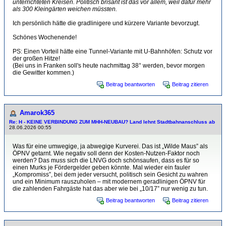
unterrichteten Kreisen. Politisch brisant ist das vor allem, weil dafür mehr
als 300 Kleingärten weichen müssten.
Ich persönlich hätte die gradlinigere und kürzere Variante bevorzugt.
Schönes Wochenende!
PS: Einen Vorteil hätte eine Tunnel-Variante mit U-Bahnhöfen: Schutz vor
der großen Hitze!
(Bei uns in Franken soll's heute nachmittag 38° werden, bevor morgen
die Gewitter kommen.)
Beitrag beantworten
Beitrag zitieren
Amarok365
Re: H - KEINE VERBINDUNG ZUM MHH-NEUBAU? Land lehnt Stadtbahnanschluss ab
28.06.2026 00:55
Was für eine umwegige, ja abwegige Kurverei. Das ist „Wilde Maus” als
ÖPNV getarnt. Wie negativ soll denn der Kosten-Nutzen-Faktor noch
werden? Das muss sich die LNVG doch schönsaufen, dass es für so
einen Murks je Fördergelder geben könnte. Mal wieder ein fauler
„Kompromiss”, bei dem jeder versucht, politisch sein Gesicht zu wahren
und ein Minimum rauszuholen – mit modernem geradlinigen ÖPNV für
die zahlenden Fahrgäste hat das aber wie bei „10/17” nur wenig zu tun.
Beitrag beantworten
Beitrag zitieren