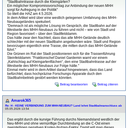
"Stadtbahntrasse durch die Kleingärten?
Ein möglicher Kompromissvorschlag zur Anbindung der neuen MHH
sorgt für Aufregung in der Politik"
So titelt die HAZ am 4.5.2026.
In dem Artikel wird über eine westlich gelegenen Umfahrung des MHH-
Neubaugeländes spekuliert.
"Demnach ist als mögliche Lösung im Gespräch, die Stadtbahn auf der
Westseite des MHH-Neubaus zu führen und nicht – wie von Stadt und
Region favorisiert – über den Stadtfelddamm.
Das hätte zwar den Nachteil, dass das alte MHH-Gelände deutlich
schlechter mit der neuen Stadtbahn angebunden wäre. Stadt und Region
bevorzugen eigentlich eine Trasse, die mitten durch das MHH-Gelände
führt."
Die Grünen im Rat der Stadt positionieren sich für die Trassenführung
Steinfelddamm: "Fraktionschef Daniel Gardemin warnt vor einem
„Kahlschlag auf Kleingartenflächen“, den eine Stadtbahntrasse auf der
Westseite des MHH-Neubaus zur Folge hätte."
Einmal mehr wird in dem Artikel darauf hingewiesen, dass das Land
befürchtet, dass hochpräzise Forschungs-Apparate duch den
Stadtbahnbetrieb gestört werden könnten.
Beitrag beantworten
Beitrag zitieren
Amarok365
Re: H - KEINE VERBINDUNG ZUM MHH-NEUBAU? Land lehnt Stadtbahnanschluss ab
05.05.2026 13:54
Das ergibt durch die kurvige Führung durchs Niemandsland westlich der
Neu-MHH und ohne vernünftige Durchbindung an die C-Ost einen
zweistelligen negativen Kosten-Nutzen-Faktor. Damit will man dieses