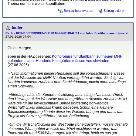
Thema nurmehr weiter kaputtlabern.
Beitrag beantworten
Beitrag zitieren
laufer
Re: H - KEINE VERBINDUNG ZUM MHH-NEUBAU? Land lehnt Stadtbahnanschluss ab
27.06.2026 07:04
Guten Morgen,
eben in der HAZ gesehen:
Kompromiss für Stadtbahn zur neuen MHH
gefunden – aber Hunderte Kleingärten müssen verschwinden
(27.06.2026)
> Nach Informationen dieser Redaktion soll die vorgeschlagene Trasse
auf der Westseite am MHH-Neubau vorbeigeführt werden. Sie folgt von
Norden kommend zunächst dem Stadtfelddamm, macht dann allerdings
einen Schwenk.
>Allerdings hätte die Kompromisslösung auch einige Nachteile. Durch
den Umweg auf der Westseite und den größeren Abstand zur alten MHH
wäre die für die unverzichtbare Bundesförderung notwendige
Wirtschaftlichkeit allenfalls knapp gegeben. Schon eine kleinere
Baukostensteigerung könnte diese ins Wanken bringen und damit das
Projekt als Ganzes gefährden, so die Befürchtung.
>Um die Wirtschaftlichkeit der Westroute sicherzustellen, müsste deshalb
ein neues Wohngebiet westlich der MHH erschlossen werden, das
Potenzial für rund 500 Wohnungen mit sich bringt, heißt es aus gut