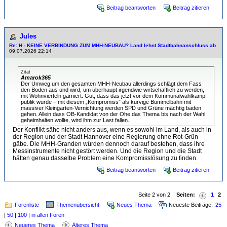
Beitrag beantworten
Beitrag zitieren
Jules
Re: H - KEINE VERBINDUNG ZUM MHH-NEUBAU? Land lehnt Stadtbahnanschluss ab
09.07.2026 22:14
Zitat
Amarok365
Der Umweg um den gesamten MHH-Neubau allerdings schlägt dem Fass
den Boden aus und wird, um überhaupt irgendwie wirtschaftlich zu werden,
mit Wohnvierteln garniert. Gut, dass das jetzt vor dem Kommunalwahlkampf
publik wurde – mit diesem „Kompromiss” als kurvige Bummelbahn mit
massiver Kleingarten-Vernichtung werden SPD und Grüne mächtig baden
gehen. Allein dass OB-Kandidat von der Ohe das Thema bis nach der Wahl
geheimhalten wollte, wird ihm zur Last fallen.
Der Konflikt sähe nicht anders aus, wenn es sowohl im Land, als auch in
der Region und der Stadt Hannover eine Regierung ohne Rot-Grün
gäbe. Die MHH-Granden würden dennoch darauf bestehen, dass ihre
Messinstrumente nicht gestört werden. Und die Region und die Stadt
hätten genau dasselbe Problem eine Kompromisslösung zu finden.
Beitrag beantworten
Beitrag zitieren
Seite 2 von 2
Seiten:
1
2
Forenliste
Themenübersicht
Neues Thema
Neueste Beiträge:
25
|
50
|
100
|
in allen Foren
Neueres Thema
Älteres Thema