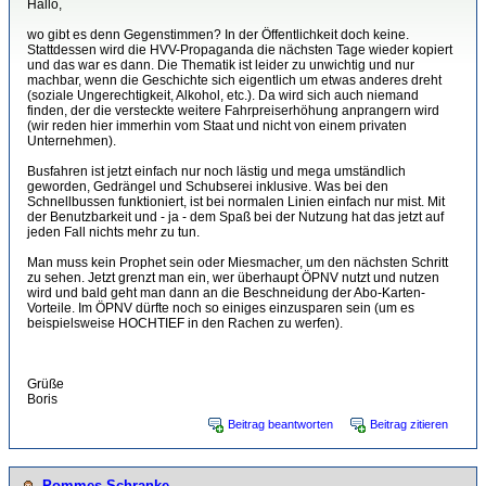
Hallo,
wo gibt es denn Gegenstimmen? In der Öffentlichkeit doch keine.
Stattdessen wird die HVV-Propaganda die nächsten Tage wieder kopiert
und das war es dann. Die Thematik ist leider zu unwichtig und nur
machbar, wenn die Geschichte sich eigentlich um etwas anderes dreht
(soziale Ungerechtigkeit, Alkohol, etc.). Da wird sich auch niemand
finden, der die versteckte weitere Fahrpreiserhöhung anprangern wird
(wir reden hier immerhin vom Staat und nicht von einem privaten
Unternehmen).
Busfahren ist jetzt einfach nur noch lästig und mega umständlich
geworden, Gedrängel und Schubserei inklusive. Was bei den
Schnellbussen funktioniert, ist bei normalen Linien einfach nur mist. Mit
der Benutzbarkeit und - ja - dem Spaß bei der Nutzung hat das jetzt auf
jeden Fall nichts mehr zu tun.
Man muss kein Prophet sein oder Miesmacher, um den nächsten Schritt
zu sehen. Jetzt grenzt man ein, wer überhaupt ÖPNV nutzt und nutzen
wird und bald geht man dann an die Beschneidung der Abo-Karten-
Vorteile. Im ÖPNV dürfte noch so einiges einzusparen sein (um es
beispielsweise HOCHTIEF in den Rachen zu werfen).
Grüße
Boris
Beitrag beantworten
Beitrag zitieren
Pommes Schranke