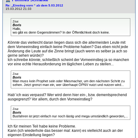
Re: „Einstieg vorn “ ab dem 5.03.2012
15.03.2012 21:33
Zitat
Boris
Hallo,
wo gibt es denn Gegenstimmen? In der Öffentlichkeit doch keine.
Könnte
das vielleicht daran liegen dass sich die allermeisten Leute mit
dem Vorneeinstieg einfach keine Probleme haben? Das eben nicht jede
Änderung die Leute auf die Zinne bringt (auch wenn es selber ja ach so
gerne sehen würde)?
Ich schreibe
könnte
, schließlich scheint der Vorneeinstieg ja so manchen
vor eine echte Herausforderung im täglichen Leben zu stellen...
Zitat
Boris
Man muss kein Prophet sein oder Miesmacher, um den nächsten Schritt zu
sehen. Jetzt grenzt man ein, wer überhaupt ÖPNV nutzt und nutzen wird...
Hab' ich was verpasst? Wer wird denn hier ein-, bzw. dementsprechend
ausgegrenzt? Vor allem, durch den Vorneeinstieg?
Zitat
Boris
Busfahren ist jetzt einfach nur noch lästig und mega umständlich geworden,...
Ich für meinen Teil habe keine Probleme.
Kann (ich wiederhole das besser mal:
kann
) es vielleicht auch an der
eigenen Einstellung liegen?