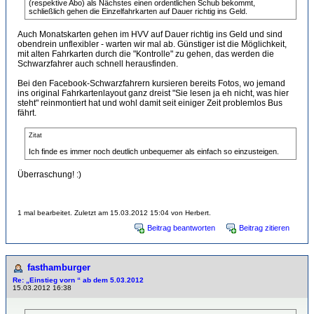
(respektive Abo) als Nächstes einen ordentlichen Schub bekommt,
schließlich gehen die Einzelfahrkarten auf Dauer richtig ins Geld.
Auch Monatskarten gehen im HVV auf Dauer richtig ins Geld und sind
obendrein unflexibler - warten wir mal ab. Günstiger ist die Möglichkeit,
mit alten Fahrkarten durch die "Kontrolle" zu gehen, das werden die
Schwarzfahrer auch schnell herausfinden.
Bei den Facebook-Schwarzfahrern kursieren bereits Fotos, wo jemand
ins original Fahrkartenlayout ganz dreist "Sie lesen ja eh nicht, was hier
steht" reinmontiert hat und wohl damit seit einiger Zeit problemlos Bus
fährt.
Zitat
Ich finde es immer noch deutlich unbequemer als einfach so einzusteigen.
Überraschung! :)
1 mal bearbeitet. Zuletzt am 15.03.2012 15:04 von Herbert.
Beitrag beantworten
Beitrag zitieren
fasthamburger
Re: „Einstieg vorn “ ab dem 5.03.2012
15.03.2012 16:38