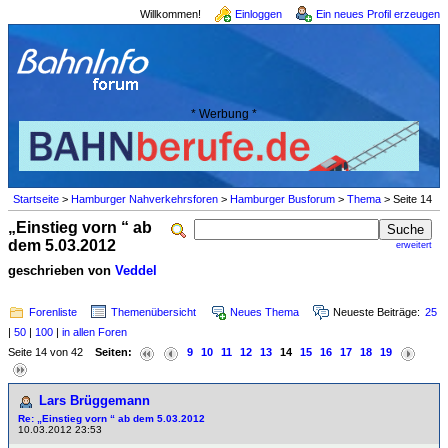
Willkommen!
Einloggen
Ein neues Profil erzeugen
* Werbung *
Startseite
>
Hamburger Nahverkehrsforen
>
Hamburger Busforum
>
Thema
> Seite 14
„Einstieg vorn “ ab
dem 5.03.2012
erweitert
geschrieben von
Veddel
Forenliste
Themenübersicht
Neues Thema
Neueste Beiträge:
25
|
50
|
100
|
in allen Foren
Seite 14 von 42
Seiten:
9
10
11
12
13
14
15
16
17
18
19
Lars Brüggemann
Re: „Einstieg vorn “ ab dem 5.03.2012
10.03.2012 23:53