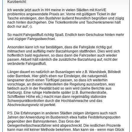
Kurzbericht:
Ich wende jetzt auch in HH meine in vielen Städten mit KonVE
problemlos angewendete Praxis an: Vorne mit gültigem Ticket in der
Tasche einsteigen, den Busfahrer äußerst freundlich begrüßen und zügig
nach hinten durchgehen. Die Ticketkontrolle und Taschenkramerei hält
doch nur auf ;-).
So macht Fahrgastfluß richtig Spaß. Endlich kein Geschubse hinten mehr
und zügiger Fahrgastwechsel.
Ansonsten kann ich nur bestätigen, dass die Fahrgäste richtig gut
mitmachen und auffällig mehr Barzahlungen stattfinden. Dies wird sich
hoffentlich bald regulieren, so dass dann die Fahrzeiten auch wieder
passen. Aktuell hält nämlich die zusätzliche Barzahlung auf, nicht der
veränderte Fahrgastfluß.
Länger dauert es natürlich an Busanlagen wie z.B. Wandsbek, Billstedt
oder Barmbek. Hier gibt's eben nur Einsteiger, die naturgemäß
langsamer durch einen Türflügel passen, so dass ich weiterhin
vorschlage, an diesen Haltestellen die Regelung auszusetzen, was
faktisch auch in der Realität bald so sein wird (siehe Berichte aus
Harburg). Eine ruhige Haltestelle später (z.B. Burmesterstraße,
Schiffbeker Höhe etc.) macht man dann regelmäßig stationäre
Schwerpunktkontrollen durch die Hochbahnwache und das
Abschreckungsnetz ist perfekt.
P.S. Die Erfahrungen in anderen Städten zeigen übrigens auch nach
Jahren der Anwendung im Busbereich etwa halbe Feststellungsquoten
gegenüber den Bahnsystemen. Das Gros der
Gelegenheitsschwarzfahrer wird abgeschreckt. Die restlichen Prozente
kann man mit keiner Methode bekehren. Man kann sie - wenn man Glück