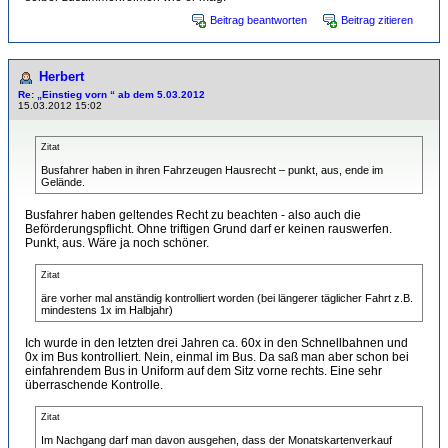
Beitrag beantworten
Beitrag zitieren
Herbert
Re: „Einstieg vorn “ ab dem 5.03.2012
15.03.2012 15:02
Zitat
Busfahrer haben in ihren Fahrzeugen Hausrecht – punkt, aus, ende im
Gelände.
Busfahrer haben geltendes Recht zu beachten - also auch die
Beförderungspflicht. Ohne triftigen Grund darf er keinen rauswerfen.
Punkt, aus. Wäre ja noch schöner.
Zitat
äre vorher mal anständig kontrolliert worden (bei längerer täglicher Fahrt z.B.
mindestens 1x im Halbjahr)
Ich wurde in den letzten drei Jahren ca. 60x in den Schnellbahnen und
0x im Bus kontrolliert. Nein, einmal im Bus. Da saß man aber schon bei
einfahrendem Bus in Uniform auf dem Sitz vorne rechts. Eine sehr
überraschende Kontrolle.
Zitat
Im Nachgang darf man davon ausgehen, dass der Monatskartenverkauf