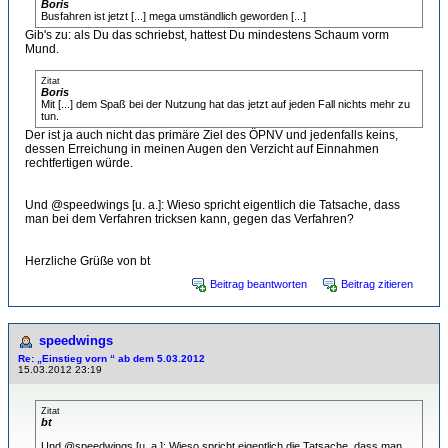
Boris
Busfahren ist jetzt [...] mega umständlich geworden [...]
Gib's zu: als Du das schriebst, hattest Du mindestens Schaum vorm
Mund.
Zitat
Boris
Mit [...] dem Spaß bei der Nutzung hat das jetzt auf jeden Fall nichts mehr zu
tun.
Der ist ja auch nicht das primäre Ziel des ÖPNV und jedenfalls keins,
dessen Erreichung in meinen Augen den Verzicht auf Einnahmen
rechtfertigen würde.
Und @speedwings [u. a.]: Wieso spricht eigentlich die Tatsache, dass
man bei dem Verfahren tricksen kann, gegen das Verfahren?
Herzliche Grüße von bt
Beitrag beantworten
Beitrag zitieren
speedwings
Re: „Einstieg vorn “ ab dem 5.03.2012
15.03.2012 23:19
Zitat
bt
Und @speedwings [u. a.]: Wieso spricht eigentlich die Tatsache, dass man