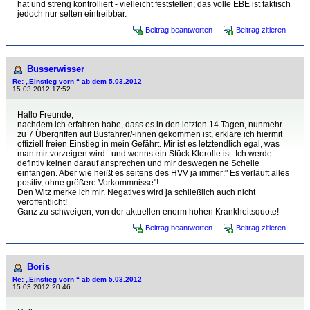
hat und streng kontrolliert - vielleicht feststellen; das volle EBE ist faktisch
jedoch nur selten eintreibbar.
Beitrag beantworten
Beitrag zitieren
Busserwisser
Re: „Einstieg vorn “ ab dem 5.03.2012
15.03.2012 17:52
Hallo Freunde,
nachdem ich erfahren habe, dass es in den letzten 14 Tagen, nunmehr
zu 7 Übergriffen auf Busfahrer/-innen gekommen ist, erkläre ich hiermit
offiziell freien Einstieg in mein Gefährt. Mir ist es letztendlich egal, was
man mir vorzeigen wird...und wenns ein Stück Klorolle ist. Ich werde
defintiv keinen darauf ansprechen und mir deswegen ne Schelle
einfangen. Aber wie heißt es seitens des HVV ja immer:" Es verläuft alles
positiv, ohne größere Vorkommnisse"!
Den Witz merke ich mir. Negatives wird ja schließlich auch nicht
veröffentlicht!
Ganz zu schweigen, von der aktuellen enorm hohen Krankheitsquote!
Beitrag beantworten
Beitrag zitieren
Boris
Re: „Einstieg vorn “ ab dem 5.03.2012
15.03.2012 20:46