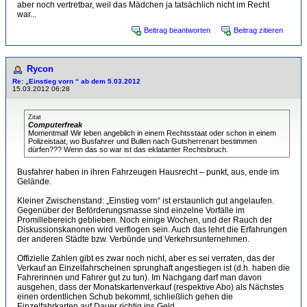
aber noch vertretbar, weil das Mädchen ja tatsächlich nicht im Recht
war...
Beitrag beantworten
Beitrag zitieren
Rycon
Re: „Einstieg vorn “ ab dem 5.03.2012
15.03.2012 06:28
Zitat
Computerfreak
Momentmal! Wir leben angeblich in einem Rechtsstaat oder schon in einem
Polizeistaat, wo Busfahrer und Bullen nach Gutsherrenart bestimmen
dürfen??? Wenn das so war ist das eklatanter Rechtsbruch.
Busfahrer haben in ihren Fahrzeugen Hausrecht – punkt, aus, ende im
Gelände.
Kleiner Zwischenstand: „Einstieg vorn“ ist erstaunlich gut angelaufen.
Gegenüber der Beförderungsmasse sind einzelne Vorfälle im
Promillebereich geblieben. Noch einige Wochen, und der Rauch der
Diskussionskanonen wird verflogen sein. Auch das lehrt die Erfahrungen
der anderen Städte bzw. Verbünde und Verkehrsunternehmen.
Offizielle Zahlen gibt es zwar noch nicht, aber es sei verraten, das der
Verkauf an Einzelfahrscheinen sprunghaft angestiegen ist (d.h. haben die
Fahrerinnen und Fahrer gut zu tun). Im Nachgang darf man davon
ausgehen, dass der Monatskartenverkauf (respektive Abo) als Nächstes
einen ordentlichen Schub bekommt, schließlich gehen die
Einzelfahrkarten auf Dauer richtig ins Geld.