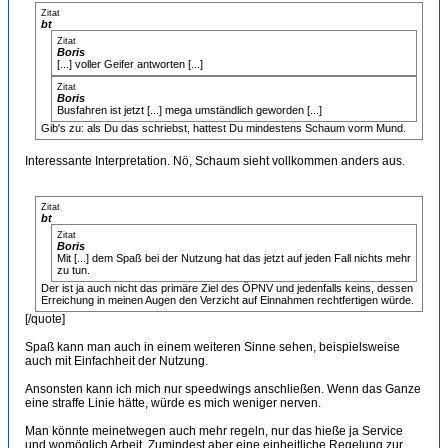
Zitat
bt
Zitat
Boris
[...] voller Geifer antworten [...]
Zitat
Boris
Busfahren ist jetzt [...] mega umständlich geworden [...]
Gib's zu: als Du das schriebst, hattest Du mindestens Schaum vorm Mund.
Interessante Interpretation. Nö, Schaum sieht vollkommen anders aus.
Zitat
bt
Zitat
Boris
Mit [...] dem Spaß bei der Nutzung hat das jetzt auf jeden Fall nichts mehr
zu tun.
Der ist ja auch nicht das primäre Ziel des ÖPNV und jedenfalls keins, dessen
Erreichung in meinen Augen den Verzicht auf Einnahmen rechtfertigen würde.
[/quote]
Spaß kann man auch in einem weiteren Sinne sehen, beispielsweise
auch mit Einfachheit der Nutzung.
Ansonsten kann ich mich nur speedwings anschließen. Wenn das Ganze
eine straffe Linie hätte, würde es mich weniger nerven.
Man könnte meinetwegen auch mehr regeln, nur das hieße ja Service
und womöglich Arbeit. Zumindest aber eine einheitliche Regelung zur