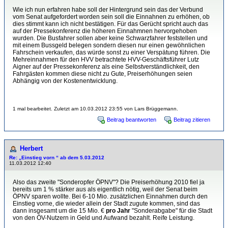
Wie ich nun erfahren habe soll der Hintergrund sein das der Verbund
vom Senat aufgefordert worden sein soll die Einnahnen zu erhöhen, ob
dies stimmt kann ich nicht bestätigen. Für das Gerücht spricht auch das
auf der Pressekonferenz die höheren Einnahmnen hervorgehoben
wurden. Die Busfahrer sollen aber keine Schwarzfahrer feststellen und
mit einem Bussgeld belegen sondern diesen nur einen gewöhnlichen
Fahrschein verkaufen, das würde sonst zu einer Verspätung führen. Die
Mehreinnahmen für den HVV betrachtete HVV-Geschäftsführer Lutz
Aigner auf der Pressekonferenz als eine Selbstverständlichkeit, den
Fahrgästen kommen diese nicht zu Gute, Preiserhöhungen seien
Abhängig von der Kostenentwicklung.
1 mal bearbeitet. Zuletzt am 10.03.2012 23:55 von Lars Brüggemann.
Beitrag beantworten
Beitrag zitieren
Herbert
Re: „Einstieg vorn “ ab dem 5.03.2012
11.03.2012 12:40
Also das zweite "Sonderopfer ÖPNV"? Die Preiserhöhung 2010 fiel ja
bereits um 1 % stärker aus als eigentlich nötig, weil der Senat beim
ÖPNV sparen wollte. Bei 6-10 Mio. zusätzlichen Einnahmen durch den
Einstieg vorne, die wieder allein der Stadt zugute kommen, sind das
dann insgesamt um die 15 Mio. €
pro Jahr
"Sonderabgabe" für die Stadt
von den ÖV-Nutzern in Geld und Aufwand bezahlt. Reife Leistung.