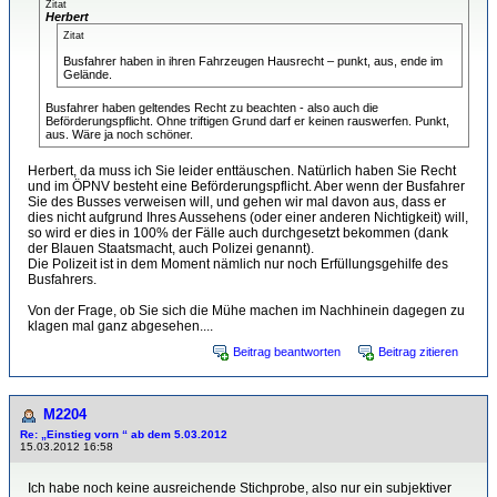
Zitat
Herbert
Zitat
Busfahrer haben in ihren Fahrzeugen Hausrecht – punkt, aus, ende im
Gelände.
Busfahrer haben geltendes Recht zu beachten - also auch die
Beförderungspflicht. Ohne triftigen Grund darf er keinen rauswerfen. Punkt,
aus. Wäre ja noch schöner.
Herbert, da muss ich Sie leider enttäuschen. Natürlich haben Sie Recht
und im ÖPNV besteht eine Beförderungspflicht. Aber wenn der Busfahrer
Sie des Busses verweisen will, und gehen wir mal davon aus, dass er
dies nicht aufgrund Ihres Aussehens (oder einer anderen Nichtigkeit) will,
so wird er dies in 100% der Fälle auch durchgesetzt bekommen (dank
der Blauen Staatsmacht, auch Polizei genannt).
Die Polizeit ist in dem Moment nämlich nur noch Erfüllungsgehilfe des
Busfahrers.
Von der Frage, ob Sie sich die Mühe machen im Nachhinein dagegen zu
klagen mal ganz abgesehen....
Beitrag beantworten
Beitrag zitieren
M2204
Re: „Einstieg vorn “ ab dem 5.03.2012
15.03.2012 16:58
Ich habe noch keine ausreichende Stichprobe, also nur ein subjektiver