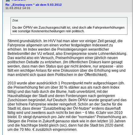
Re: „Einstieg vorn “ ab dem 5.03.2012
11.03.2012 14:31
Zitat
Da der ÖPNV ein Zuschussgeschäft ist, sind doch alle Fahrpreiserhöhungen
wie sonstige Kostenentscheidungen rein politisch.
Stimmt grundsätzlich. Im HVV hat man aber vor einiger Zeit gesagt, die
Fahrpreise allgemein um einen vorher festgelegten Indexwert zu
erhöhen. Im Index werden die Preissteigerungen wesentlicher
Betriebsmittel der VU erfasst, also Energiepreise sowie Lohnentwicklung.
Das war/ist also ein Versuch, Preiserhöhungen einer jährlich neuen
politischen Debatte zu entziehen. (Im öffentlichen Diskurs kann gesagt
werden, dass man den Status quo gar nicht ändere, nur anpasse - also
fällt ein wichtiger Anlass für eine Diskussion über die Erhöhung weg und
man entzieht sich quasi dem Politischen in der Öffentlichkeit).
2010 wurde aber ausdrücklich 1 Prozentpunkt mehr aufgeschlagen (dh.
die Preiserhöhung fiel um über 30 % stärker aus als nach dem Index
fällig) und das halb durch die Blume, halb unverblümt, mit der
Haushaltslage der Stadt und deren Forderungen nach geringeren
Zuschüssen begründet. Auf Deutsch: Beim ÖPNV wurde gespart und das
über höhere Fahrpreise wieder reingeholt. Schön an der Sache für die
Stadt ist, dass dieser "Zusatzbeitrag der ÖV-Nutzer" erstens dauerhaft
fällig wird und zweitens auch nicht fix bei den ~ 6 Mio. €/Jahr von 2010
bleibt. Er steigt dynamisch pro Jahr mit der "normalen" Preiserhöhung an.
Steigen die Preise in Zukunft genauso stark wie in den letzten 10 Jahren
und die Nachfrage bleibt gleich (sic), dann hat die Stadt bis 2020 damit
um die 70 Mio. € zusätzlich eingenommen.