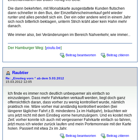
Die dann bekehrten, mit Monatskarte ausgestattete Kunden flutschen
dann schneller in den Bus, der Einzelfahrscheinverkauf geht wieder
runter und alles pendelt sich ein. Der ein oder andere wird in einem Jahr
sich noch bitterlich beklagen, unterm Strich kräht aber kein Hahn mehr
danach.
Wie immer also, bei Veränderungen im Bereich Nahverkehr, wie immer...
Der Hamburger Weg: [
youtu.be
]
Beitrag beantworten
Beitrag zitieren
Raubtier
Re: „Einstieg vorn “ ab dem 5.03.2012
15.03.2012 12:05
Ich finde es immer noch deutlich unbequemer als einfach so
einzusteigen. Dass mehr Fahrkarten verkauft werden, liegt doch ganz
offensichtlich daran, dass vorher zu wenig kontrolliert wurde, nämlich
praktisch nie. Wäre vorher mal anständig kontrolliert worden (bei
längerer täglicher Fahrt z.B. mindestens 1x im Halbjahr), bräuchten wir
uns jetzt nicht mit dem Einstieg vorne herumzuärgern. Und es kostet mich
Zeit: vorher konnte ich auch mit vergessener Fahrkarte einfach so fahren,
jetzt muss ich wieder zurück laufen und mein Portemonnaie mit der Karte
holen. Passiert mit etwa 2x im Jahr.
Beitrag beantworten
Beitrag zitieren