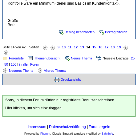
Kontrolle wäre ein Minimum (derlei sind Basics im Kundenkontakt).
Grüße
Boris
Beitrag beantworten
Beitrag zitieren
Seite 14 von 42
Seiten:
9
10
11
12
13
14
15
16
17
18
19
Forenliste
Themenübersicht
Neues Thema
Neueste Beiträge:
25
|
50
|
100
|
in allen Foren
Neueres Thema
Älteres Thema
Druckansicht
Sorry, in diesem Forum dürfen nur registrierte Benutzer schreiben.
Hier klicken, um sich einzuloggen
Impressum
|
Datenschutzerklärung
|
Forumregeln
Powered by
Phorum
. Classic Emerald template modified by
BahnInfo
.