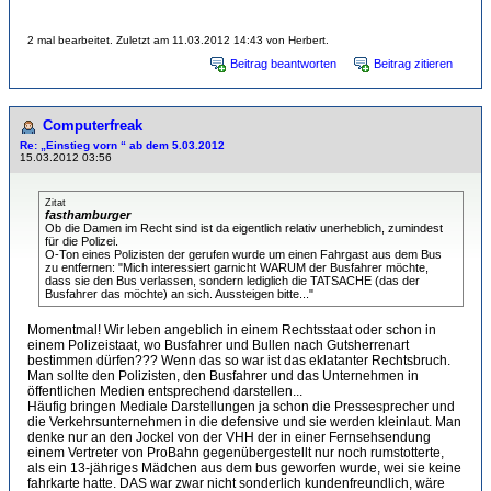
2 mal bearbeitet. Zuletzt am 11.03.2012 14:43 von Herbert.
Beitrag beantworten
Beitrag zitieren
Computerfreak
Re: „Einstieg vorn “ ab dem 5.03.2012
15.03.2012 03:56
Zitat
fasthamburger
Ob die Damen im Recht sind ist da eigentlich relativ unerheblich, zumindest
für die Polizei.
O-Ton eines Polizisten der gerufen wurde um einen Fahrgast aus dem Bus
zu entfernen: "Mich interessiert garnicht WARUM der Busfahrer möchte,
dass sie den Bus verlassen, sondern lediglich die TATSACHE (das der
Busfahrer das möchte) an sich. Aussteigen bitte..."
Momentmal! Wir leben angeblich in einem Rechtsstaat oder schon in
einem Polizeistaat, wo Busfahrer und Bullen nach Gutsherrenart
bestimmen dürfen??? Wenn das so war ist das eklatanter Rechtsbruch.
Man sollte den Polizisten, den Busfahrer und das Unternehmen in
öffentlichen Medien entsprechend darstellen...
Häufig bringen Mediale Darstellungen ja schon die Pressesprecher und
die Verkehrsunternehmen in die defensive und sie werden kleinlaut. Man
denke nur an den Jockel von der VHH der in einer Fernsehsendung
einem Vertreter von ProBahn gegenübergestellt nur noch rumstotterte,
als ein 13-jähriges Mädchen aus dem bus geworfen wurde, wei sie keine
fahrkarte hatte. DAS war zwar nicht sonderlich kundenfreundlich, wäre