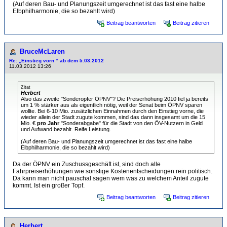
(Auf deren Bau- und Planungszeit umgerechnet ist das fast eine halbe
Elbphilharmonie, die so bezahlt wird)
Beitrag beantworten
Beitrag zitieren
BruceMcLaren
Re: „Einstieg vorn “ ab dem 5.03.2012
11.03.2012 13:26
Zitat
Herbert
Also das zweite "Sonderopfer ÖPNV"? Die Preiserhöhung 2010 fiel ja bereits
um 1 % stärker aus als eigentlich nötig, weil der Senat beim ÖPNV sparen
wollte. Bei 6-10 Mio. zusätzlichen Einnahmen durch den Einstieg vorne, die
wieder allein der Stadt zugute kommen, sind das dann insgesamt um die 15
Mio. €
pro Jahr
"Sonderabgabe" für die Stadt von den ÖV-Nutzern in Geld
und Aufwand bezahlt. Reife Leistung.
(Auf deren Bau- und Planungszeit umgerechnet ist das fast eine halbe
Elbphilharmonie, die so bezahlt wird)
Da der ÖPNV ein Zuschussgeschäft ist, sind doch alle
Fahrpreiserhöhungen wie sonstige Kostenentscheidungen rein politisch.
Da kann man nicht pauschal sagen wem was zu welchem Anteil zugute
kommt. Ist ein großer Topf.
Beitrag beantworten
Beitrag zitieren
Herbert