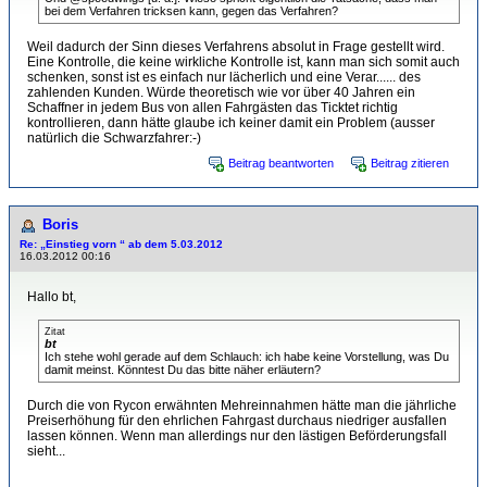
bei dem Verfahren tricksen kann, gegen das Verfahren?
Weil dadurch der Sinn dieses Verfahrens absolut in Frage gestellt wird.
Eine Kontrolle, die keine wirkliche Kontrolle ist, kann man sich somit auch
schenken, sonst ist es einfach nur lächerlich und eine Verar...... des
zahlenden Kunden. Würde theoretisch wie vor über 40 Jahren ein
Schaffner in jedem Bus von allen Fahrgästen das Ticktet richtig
kontrollieren, dann hätte glaube ich keiner damit ein Problem (ausser
natürlich die Schwarzfahrer:-)
Beitrag beantworten
Beitrag zitieren
Boris
Re: „Einstieg vorn “ ab dem 5.03.2012
16.03.2012 00:16
Hallo bt,
Zitat
bt
Ich stehe wohl gerade auf dem Schlauch: ich habe keine Vorstellung, was Du
damit meinst. Könntest Du das bitte näher erläutern?
Durch die von Rycon erwähnten Mehreinnahmen hätte man die jährliche
Preiserhöhung für den ehrlichen Fahrgast durchaus niedriger ausfallen
lassen können. Wenn man allerdings nur den lästigen Beförderungsfall
sieht...