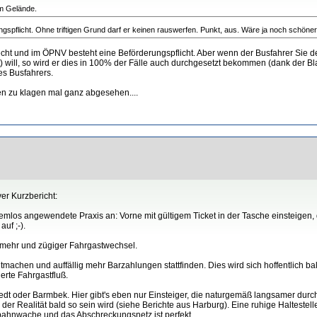
im Gelände.
spflicht. Ohne triftigen Grund darf er keinen rauswerfen. Punkt, aus. Wäre ja noch schöner
Recht und im ÖPNV besteht eine Beförderungspflicht. Aber wenn der Busfahrer Sie d
t) will, so wird er dies in 100% der Fälle auch durchgesetzt bekommen (dank der B
es Busfahrers.
n zu klagen mal ganz abgesehen....
er Kurzbericht:
emlos angewendete Praxis an: Vorne mit gültigem Ticket in der Tasche einsteigen,
uf ;-).
n mehr und zügiger Fahrgastwechsel.
itmachen und auffällig mehr Barzahlungen stattfinden. Dies wird sich hoffentlich b
erte Fahrgastfluß.
edt oder Barmbek. Hier gibt's eben nur Einsteiger, die naturgemäß langsamer durch
der Realität bald so sein wird (siehe Berichte aus Harburg). Eine ruhige Haltestel
bahnwache und das Abschreckungsnetz ist perfekt.