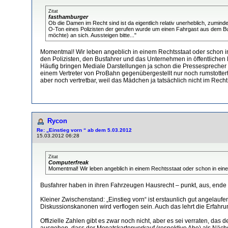
Zitat
fasthamburger
Ob die Damen im Recht sind ist da eigentlich relativ unerheblich, zumindest
O-Ton eines Polizisten der gerufen wurde um einen Fahrgast aus dem Bu
möchte) an sich. Aussteigen bitte..."
Momentmal! Wir leben angeblich in einem Rechtsstaat oder schon in
den Polizisten, den Busfahrer und das Unternehmen in öffentlichen 
Häufig bringen Mediale Darstellungen ja schon die Pressesprecher
einem Vertreter von ProBahn gegenübergestellt nur noch rumstotter
aber noch vertretbar, weil das Mädchen ja tatsächlich nicht im Recht 
Rycon
Re: „Einstieg vorn “ ab dem 5.03.2012
15.03.2012 06:28
Zitat
Computerfreak
Momentmal! Wir leben angeblich in einem Rechtsstaat oder schon in ein
Busfahrer haben in ihren Fahrzeugen Hausrecht – punkt, aus, ende
Kleiner Zwischenstand: „Einstieg vorn“ ist erstaunlich gut angela
Diskussionskanonen wird verflogen sein. Auch das lehrt die Erfah
Offizielle Zahlen gibt es zwar noch nicht, aber es sei verraten, da
ausgehen, dass der Monatskartenverkauf (respektive Abo) als Nächst