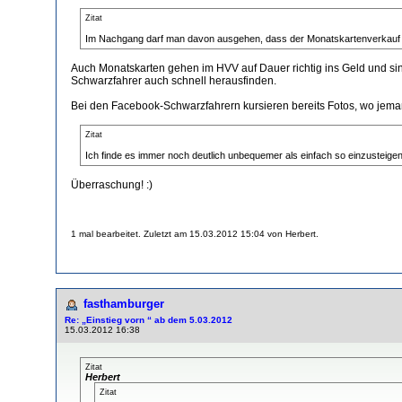
Zitat
Im Nachgang darf man davon ausgehen, dass der Monatskartenverkauf (re
Auch Monatskarten gehen im HVV auf Dauer richtig ins Geld und sind 
Schwarzfahrer auch schnell herausfinden.
Bei den Facebook-Schwarzfahrern kursieren bereits Fotos, wo jemand i
Zitat
Ich finde es immer noch deutlich unbequemer als einfach so einzusteigen
Überraschung! :)
1 mal bearbeitet. Zuletzt am 15.03.2012 15:04 von Herbert.
fasthamburger
Re: „Einstieg vorn “ ab dem 5.03.2012
15.03.2012 16:38
Zitat
Herbert
Zitat