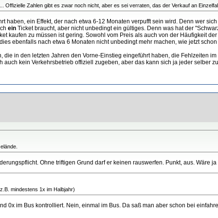
.... Offizielle Zahlen gibt es zwar noch nicht, aber es sei verraten, das der Verkauf an Einzelf
rt haben, ein Effekt, der nach etwa 6-12 Monaten verpufft sein wird. Denn wer sich 
ich
ein
Ticket braucht, aber nicht unbedingt ein gültiges. Denn was hat der "Schwa
et kaufen zu müssen ist gering. Sowohl vom Preis als auch von der Häufigkeit der 
es ebenfalls nach etwa 6 Monaten nicht unbedingt mehr machen, wie jetzt schon i
ben, die in den letzten Jahren den Vorne-Einstieg eingeführt haben, die Fehlzeiten
ch auch kein Verkehrsbetrieb offiziell zugeben, aber das kann sich ja jeder selbe
Gelände.
erungspflicht. Ohne triftigen Grund darf er keinen rauswerfen. Punkt, aus. Wäre ja
t z.B. mindestens 1x im Halbjahr)
und 0x im Bus kontrolliert. Nein, einmal im Bus. Da saß man aber schon bei einfahr