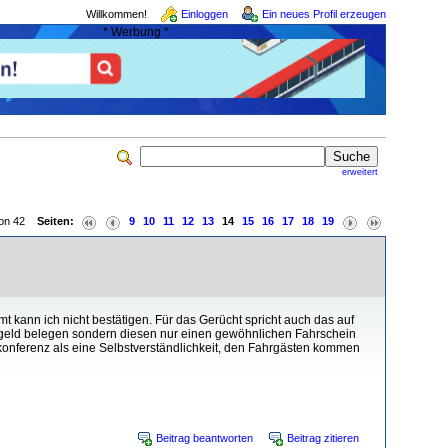
Willkommen!
Einloggen
Ein neues Profil erzeugen
* Werbung *
erweitert
 von 42
Seiten:
9
10
11
12
13
14
15
16
17
18
19
t kann ich nicht bestätigen. Für das Gerücht spricht auch das auf
sgeld belegen sondern diesen nur einen gewöhnlichen Fahrschein
konferenz als eine Selbstverständlichkeit, den Fahrgästen kommen
Beitrag beantworten
Beitrag zitieren