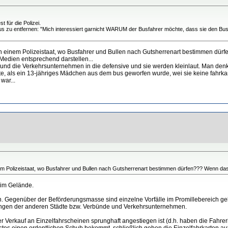
 für die Polizei.
s zu entfernen: "Mich interessiert garnicht WARUM der Busfahrer möchte, dass sie den Bus
 einem Polizeistaat, wo Busfahrer und Bullen nach Gutsherrenart bestimmen dürfe
Medien entsprechend darstellen...
 und die Verkehrsunternehmen in die defensive und sie werden kleinlaut. Man de
te, als ein 13-jähriges Mädchen aus dem bus geworfen wurde, wei sie keine fahrkar
war...
em Polizeistaat, wo Busfahrer und Bullen nach Gutsherrenart bestimmen dürfen??? Wenn das
 im Gelände.
ufen. Gegenüber der Beförderungsmasse sind einzelne Vorfälle im Promillebereich 
rungen der anderen Städte bzw. Verbünde und Verkehrsunternehmen.
s der Verkauf an Einzelfahrscheinen sprunghaft angestiegen ist (d.h. haben die Fah
es einen ordentlichen Schub bekommt, schließlich gehen die Einzelfahrkarten auf 