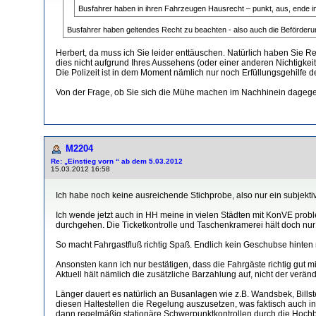
Busfahrer haben in ihren Fahrzeugen Hausrecht – punkt, aus, ende 
Busfahrer haben geltendes Recht zu beachten - also auch die Beförderung
Herbert, da muss ich Sie leider enttäuschen. Natürlich haben Sie 
dies nicht aufgrund Ihres Aussehens (oder einer anderen Nichtigkei
Die Polizeit ist in dem Moment nämlich nur noch Erfüllungsgehilfe d
Von der Frage, ob Sie sich die Mühe machen im Nachhinein dagege
M2204
Re: „Einstieg vorn “ ab dem 5.03.2012
15.03.2012 16:58
Ich habe noch keine ausreichende Stichprobe, also nur ein subjektiv
Ich wende jetzt auch in HH meine in vielen Städten mit KonVE probl
durchgehen. Die Ticketkontrolle und Taschenkramerei hält doch nur a
So macht Fahrgastfluß richtig Spaß. Endlich kein Geschubse hinte
Ansonsten kann ich nur bestätigen, dass die Fahrgäste richtig gut m
Aktuell hält nämlich die zusätzliche Barzahlung auf, nicht der veränd
Länger dauert es natürlich an Busanlagen wie z.B. Wandsbek, Billst
diesen Haltestellen die Regelung auszusetzen, was faktisch auch in 
dann regelmäßig stationäre Schwerpunktkontrollen durch die Hoch