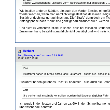
Kleiner Zwischenstand: „Einstieg vorn“ ist erstaunlich gut angelaufen. ....
Wie in allen anderen Städten, die auch den Vorder-Einstieg eingefüh
wieder machen, wenn man nämlich festgestellt hat, dass man ledigl
Busfahrer doch mal genau hinschaut. Die "Strafe" dann doch ein Tick
Anfangsphase noch "heiß" sind ganz genau hinzuschauen, werden di
Und nicht zu verachten ist die Tatsache, dass bei fast allen Betrie
Zusammenhang besteht ist natürlich nicht bestätigt und wird natürli
Herbert
Re: „Einstieg vorn “ ab dem 5.03.2012
15.03.2012 15:02
Zitat
Busfahrer haben in ihren Fahrzeugen Hausrecht – punkt, aus, ende im 
Busfahrer haben geltendes Recht zu beachten - also auch die Beförd
Zitat
äre vorher mal anständig kontrolliert worden (bei längerer täglicher Fahr
Ich wurde in den letzten drei Jahren ca. 60x in den Schnellbahnen 
überraschende Kontrolle.