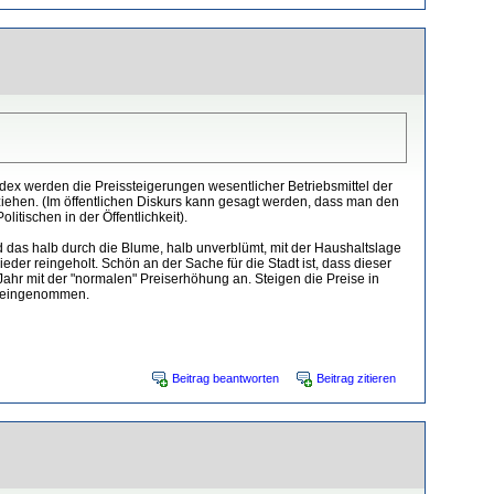
ndex werden die Preissteigerungen wesentlicher Betriebsmittel der
tziehen. (Im öffentlichen Diskurs kann gesagt werden, dass man den
itischen in der Öffentlichkeit).
d das halb durch die Blume, halb unverblümt, mit der Haushaltslage
r reingeholt. Schön an der Sache für die Stadt ist, dass dieser
 Jahr mit der "normalen" Preiserhöhung an. Steigen die Preise in
ch eingenommen.
Beitrag beantworten
Beitrag zitieren