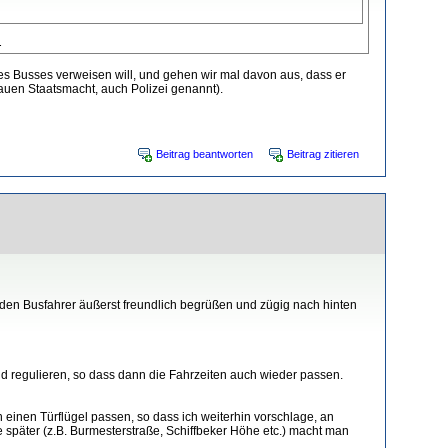
.
es Busses verweisen will, und gehen wir mal davon aus, dass er
lauen Staatsmacht, auch Polizei genannt).
Beitrag beantworten
Beitrag zitieren
 den Busfahrer äußerst freundlich begrüßen und zügig nach hinten
ald regulieren, so dass dann die Fahrzeiten auch wieder passen.
 einen Türflügel passen, so dass ich weiterhin vorschlage, an
le später (z.B. Burmesterstraße, Schiffbeker Höhe etc.) macht man