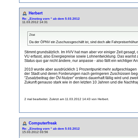
Herbert
Re: „Einstieg vorn “ ab dem 5.03.2012
11.03.2012 14:31
Zitat
Da der ÖPNV ein Zuschussgeschäft ist, sind doch alle Fahrpreiserhöhung
Stimmt grundsätzlich. Im HVV hat man aber vor einiger Zeit gesagt,
VU erfasst, also Energiepreise sowie Lohnentwicklung. Das war/ist 
Status quo gar nicht ändere, nur anpasse - also fällt ein wichtiger 
2010 wurde aber ausdrücklich 1 Prozentpunkt mehr aufgeschlagen (d
der Stadt und deren Forderungen nach geringeren Zuschüssen begrü
"Zusatzbeitrag der ÖV-Nutzer" erstens dauerhaft fällig wird und zwei
Zukunft genauso stark wie in den letzten 10 Jahren und die Nachfrag
2 mal bearbeitet. Zuletzt am 11.03.2012 14:43 von Herbert.
Computerfreak
Re: „Einstieg vorn “ ab dem 5.03.2012
15.03.2012 03:56