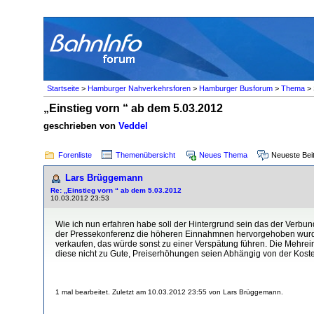
Startseite
>
Hamburger Nahverkehrsforen
>
Hamburger Busforum
>
Thema
> 
„Einstieg vorn “ ab dem 5.03.2012
geschrieben von
Veddel
Forenliste
Themenübersicht
Neues Thema
Neueste Bei
Lars Brüggemann
Re: „Einstieg vorn “ ab dem 5.03.2012
10.03.2012 23:53
Wie ich nun erfahren habe soll der Hintergrund sein das der Verbun
der Pressekonferenz die höheren Einnahmnen hervorgehoben wurden
verkaufen, das würde sonst zu einer Verspätung führen. Die Mehre
diese nicht zu Gute, Preiserhöhungen seien Abhängig von der Kost
1 mal bearbeitet. Zuletzt am 10.03.2012 23:55 von Lars Brüggemann.