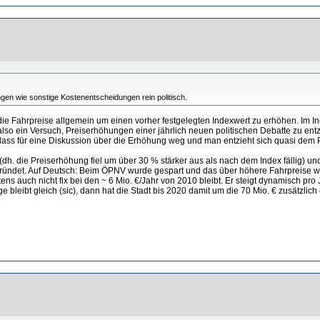
en wie sonstige Kostenentscheidungen rein politisch.
 die Fahrpreise allgemein um einen vorher festgelegten Indexwert zu erhöhen. Im I
also ein Versuch, Preiserhöhungen einer jährlich neuen politischen Debatte zu en
Anlass für eine Diskussion über die Erhöhung weg und man entzieht sich quasi dem Pol
h. die Preiserhöhung fiel um über 30 % stärker aus als nach dem Index fällig) un
ndet. Auf Deutsch: Beim ÖPNV wurde gespart und das über höhere Fahrpreise wiede
tens auch nicht fix bei den ~ 6 Mio. €/Jahr von 2010 bleibt. Er steigt dynamisch pro
e bleibt gleich (sic), dann hat die Stadt bis 2020 damit um die 70 Mio. € zusätzli