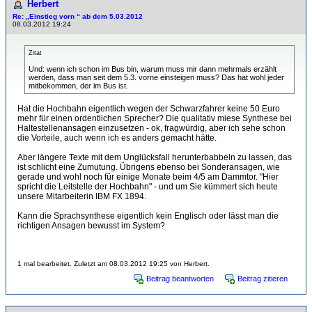
Herbert
Re: „Einstieg vorn “ ab dem 5.03.2012
08.03.2012 19:24
Zitat
Und: wenn ich schon im Bus bin, warum muss mir dann mehrmals erzählt
werden, dass man seit dem 5.3. vorne einsteigen muss? Das hat wohl jeder
mitbekommen, der im Bus ist.
Hat die Hochbahn eigentlich wegen der Schwarzfahrer keine 50 Euro
mehr für einen ordentlichen Sprecher? Die qualitativ miese Synthese bei
Haltestellenansagen einzusetzen - ok, fragwürdig, aber ich sehe schon
die Vorteile, auch wenn ich es anders gemacht hätte.
Aber längere Texte mit dem Unglücksfall herunterbabbeln zu lassen, das
ist schlicht eine Zumutung. Übrigens ebenso bei Sonderansagen, wie
gerade und wohl noch für einige Monate beim 4/5 am Dammtor. "Hier
spricht die Leitstelle der Hochbahn" - und um Sie kümmert sich heute
unsere Mitarbeiterin IBM FX 1894.
Kann die Sprachsynthese eigentlich kein Englisch oder lässt man die
richtigen Ansagen bewusst im System?
1 mal bearbeitet. Zuletzt am 08.03.2012 19:25 von Herbert.
Beitrag beantworten
Beitrag zitieren