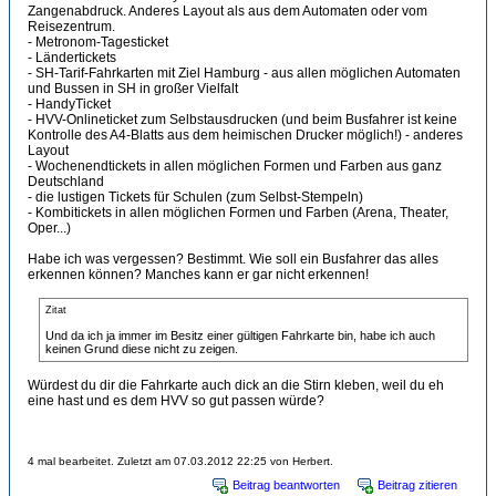
Zangenabdruck. Anderes Layout als aus dem Automaten oder vom
Reisezentrum.
- Metronom-Tagesticket
- Ländertickets
- SH-Tarif-Fahrkarten mit Ziel Hamburg - aus allen möglichen Automaten
und Bussen in SH in großer Vielfalt
- HandyTicket
- HVV-Onlineticket zum Selbstausdrucken (und beim Busfahrer ist keine
Kontrolle des A4-Blatts aus dem heimischen Drucker möglich!) - anderes
Layout
- Wochenendtickets in allen möglichen Formen und Farben aus ganz
Deutschland
- die lustigen Tickets für Schulen (zum Selbst-Stempeln)
- Kombitickets in allen möglichen Formen und Farben (Arena, Theater,
Oper...)
Habe ich was vergessen? Bestimmt. Wie soll ein Busfahrer das alles
erkennen können? Manches kann er gar nicht erkennen!
Zitat
Und da ich ja immer im Besitz einer gültigen Fahrkarte bin, habe ich auch
keinen Grund diese nicht zu zeigen.
Würdest du dir die Fahrkarte auch dick an die Stirn kleben, weil du eh
eine hast und es dem HVV so gut passen würde?
4 mal bearbeitet. Zuletzt am 07.03.2012 22:25 von Herbert.
Beitrag beantworten
Beitrag zitieren