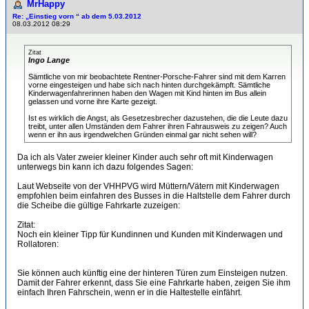
MrHappy
Re: „Einstieg vorn “ ab dem 5.03.2012
08.03.2012 08:29
Zitat
Ingo Lange
Sämtliche von mir beobachtete Rentner-Porsche-Fahrer sind mit dem Karren
vorne eingesteigen und habe sich nach hinten durchgekämpft. Sämtliche
Kinderwagenfahrerinnen haben den Wagen mit Kind hinten im Bus allein
gelassen und vorne ihre Karte gezeigt.
Ist es wirklich die Angst, als Gesetzesbrecher dazustehen, die die Leute dazu
treibt, unter allen Umständen dem Fahrer ihren Fahrausweis zu zeigen? Auch
wenn er ihn aus irgendwelchen Gründen einmal gar nicht sehen will?
Da ich als Vater zweier kleiner Kinder auch sehr oft mit Kinderwagen
unterwegs bin kann ich dazu folgendes Sagen:
Laut Webseite von der VHHPVG wird Müttern/Vätern mit Kinderwagen
empfohlen beim einfahren des Busses in die Haltstelle dem Fahrer durch
die Scheibe die gültige Fahrkarte zuzeigen:
Zitat:
Noch ein kleiner Tipp für Kundinnen und Kunden mit Kinderwagen und
Rollatoren:
Sie können auch künftig eine der hinteren Türen zum Einsteigen nutzen.
Damit der Fahrer erkennt, dass Sie eine Fahrkarte haben, zeigen Sie ihm
einfach Ihren Fahrschein, wenn er in die Haltestelle einfährt.