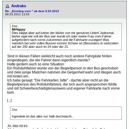
Andrako
Re: „Einstieg vorn “ ab dem 5.03.2012
08.03.2012 13:03
Zitat
MrHappy
Dies klappt aber auf keiner der bisher von mir genutzen Linien! Jedesmal
bisher egal wie voll der Bus war wurde ich oder meine Frau vom Fahrer
aufgefordert nach vorne zukommen und die Fahrkarte zuzeigen! Was
natürlich bei sehr vollen Bussen extrem Schwer ist (Besonders in stoßzeiten
auf der 292 aber auch im 24 oder der 21.
Sind in diesen Fällen vielleicht auch noch andere Fahrgäste hinten
eingestiegen, die der Fahrer dann eigentlich meinte?
Hatte gestern auch so eine Situation:
Ein Rollstuhlfahrer wurde von der Begleitperson in den Bus geschoben
und zwei junge Mädchen nahmen die Gelgenheit wahr und stiegen auch
mit hinten ein.
Ich habe gesagt: "Die Fahrkarten, bitte" - dachte aber nicht an die
Begleitperson des Rollstuhlfahrers, die sich auch angesprochen fühlte
und mit Schwerbeschädigtenausweis und eigener Fahrkarte nach vorne
kam.
[...]
Zitat
Irgendwie ist das alles nur halb durchdacht...
Jo, das ist es.