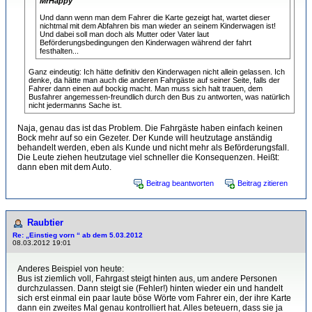
MrHappy
Und dann wenn man dem Fahrer die Karte gezeigt hat, wartet dieser
nichtmal mit dem Abfahren bis man wieder an seinem Kinderwagen ist!
Und dabei soll man doch als Mutter oder Vater laut
Beförderungsbedingungen den Kinderwagen während der fahrt
festhalten...
Ganz eindeutig: Ich hätte definitiv den Kinderwagen nicht allein gelassen. Ich
denke, da hätte man auch die anderen Fahrgäste auf seiner Seite, falls der
Fahrer dann einen auf bockig macht. Man muss sich halt trauen, dem
Busfahrer angemessen-freundlich durch den Bus zu antworten, was natürlich
nicht jedermanns Sache ist.
Naja, genau das ist das Problem. Die Fahrgäste haben einfach keinen
Bock mehr auf so ein Gezeter. Der Kunde will heutzutage anständig
behandelt werden, eben als Kunde und nicht mehr als Beförderungsfall.
Die Leute ziehen heutzutage viel schneller die Konsequenzen. Heißt:
dann eben mit dem Auto.
Beitrag beantworten
Beitrag zitieren
Raubtier
Re: „Einstieg vorn “ ab dem 5.03.2012
08.03.2012 19:01
Anderes Beispiel von heute:
Bus ist ziemlich voll, Fahrgast steigt hinten aus, um andere Personen
durchzulassen. Dann steigt sie (Fehler!) hinten wieder ein und handelt
sich erst einmal ein paar laute böse Wörte vom Fahrer ein, der ihre Karte
dann ein zweites Mal genau kontrolliert hat. Alles beteuern, dass sie ja