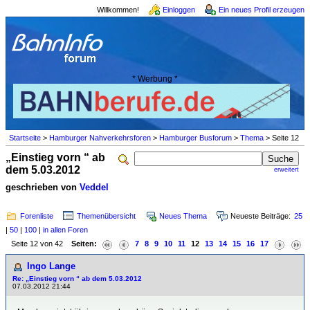
Willkommen!
Einloggen
Ein neues Profil erzeugen
* Werbung *
Startseite
>
Hamburger Nahverkehrsforen
>
Hamburger Busforum
>
Thema
> Seite 12
„Einstieg vorn “ ab
dem 5.03.2012
erweitert
geschrieben von
Veddel
Forenliste
Themenübersicht
Neues Thema
Neueste Beiträge:
25
|
50
|
100
|
in allen Foren
Seite 12 von 42
Seiten:
7
8
9
10
11
12
13
14
15
16
17
Ingo Lange
Re: „Einstieg vorn “ ab dem 5.03.2012
07.03.2012 21:44