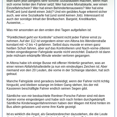
Man kann jetzt übrigens sehr schöne Sozialstudien machen, wenn man
sich vorne hinter den Fahrer setzt: Wer hat eine Monatskarte, wer einen
Einzelfahrschein? Wer hat einen Behindertenausweis? Wer hat eine
ProfiCard (und damit einen Job)? Und ein geübtes Auge erkennt sicher
auch, wer eine Sozialkarte hat (und somit keinen Job). Interessant ist
auch der sonstige Inhalt der Brieftaschen. Bargeld, Kreditkarten,
Ausweise, ...
Was mir ansonsten an den ersten drei Tagen aufgefallen ist:
"Pünktlichkeit geht vor Kontrolle" scheint nicht jeder Fahrer ernst zu
nehmen. Auf der 112 ist vorgestern einer von Altona bis Wendenstraße
konstant mit +2 bis +3 gefahren. Selbst dazu musste er einen ganz
heißen Schuh fahren, aber auf das Kontrollieren und Nach-vorne-zitieren
hinten eingestiegener Fahrgäste wurde nicht verzichtet. Dadurch ist dann
jede mühsam erkämpfte Minute wieder verloren gegangen.
In Altona habe ich einige Busse mit offener Hintertür gesehen, was an
einer reinen Abfahrtshaltestelle ja nun ein eindeutiges Zeichen ist. Aber
niemand von den 20 Leuten, die vorne in der Schlange standen, hat sich
getraut.
Manche Fahrgäste sind geradezu beleidigt, wenn der Fahrer nicht richtig
hinguckt, und bleiben solange im linken Gang stehen, bis der mit
Kassieren beschäftigte Fahrer endlich seinen Segen gibt.
Sämtliche von mir beobachtete Rentner-Porsche-Fahrer sind mit dem
Karren vorne eingesteigen und habe sich nach hinten durchgekämpft.
Sämtliche Kinderwagenfahrerinnen haben den Wagen mit Kind hinten im
Bus allein gelassen und vorne ihre Karte gezeigt.
Ist es wirklich die Angst, als Gesetzesbrecher dazustehen, die die Leute