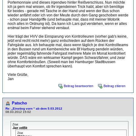
Portemonnaie und dieses irgendwo hinter Reißverschluss. Nun möchte
ich ja gern mal wissen, ob Ihr irgendeinen Trick habt, aber ich benötige
für beides - gerade mit Tasche in der Hand und wenn der Bus schon
wieder anfährt oder ich von der Meute durch den Gang geschoben werde
- schon paar Handgriffe (und behaupte mal, dass mit meiner Motorik
noch alles in Ordnung ist). Da kann ich Lars gut verstehen, wenn er alles
erstmal beim Fahrer stehend verstaut.
Hier trägt der HVV die Einsparung von Kontrolleuren (vorher gab's keine,
jetzt erst recht nicht mehr) ganz entschieden auf dem Rücken der
Fahrgäste aus. Ich behaupte mal, dass wenn täglich je drei Kontrollteams
in den Bussen rund um Kernbereiche wie Bf Harburg pendeln würden,
jeder regelmäßig fahrende Fahrgast mehrere Male im Monat kontrolliert
würde. DAS wäre ein wirksamer Kampf gegen Schwarzfahrer, und zwar
ohne Komforteinbußen. (Soweit man bei Hamburger Stadtbussen
überhaupt von Komfort sprechen kann).
Viele Grüße,
Jan
Beitrag beantworten
Beitrag zitieren
Patscho
Re: „Einstieg vorn “ ab dem 5.03.2012
08.03.2012 15:02
Zitat
Jan vdBk
Zitat