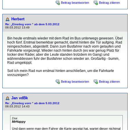
Beitrag beantworten
Beitrag zitieren
Herbert
Re: „Einstieg vorn “ ab dem 5.03.2012
08.03.2012 13:49
Bin heute erstmals wieder mit dem Rad im Bus unterwegs gewesen. Übel
hoch fünf. Erstmal bemerkbar gemacht, damit hinten die Tür aufging. Rad
reingeschoben, abgestellt. Dann zum Busfahrer nach vorn gelaufen und
Fahrkarte vorgezeigt. Wieder nach hinten durch (es war genug Platz für
locker drei Räder, aber die Leute standen trotzdem im Gang) und
währenddessen fuhr der Busfahrer schon wieder an. Großartig - bumm,
Rad umgekippt.
Soll ich mein Rad nun erstmal hinten anschließen, um die Fahrkarte
vorzuzeigen?
Beitrag beantworten
Beitrag zitieren
Jan vdBk
Re: „Einstieg vorn “ ab dem 5.03.2012
08.03.2012 14:43
Zitat
MrHappy
Und dann wenn man dem Fahrer die Karte gezeigt hat, wartet dieser nichtmal