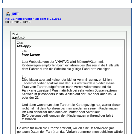
janf
Re: „Einstieg vorn “ ab dem 5.03.2012
08.03.2012 13:19
Zitat
kasi.mir
Zitat
MrHappy
Zitat
Ingo Lange
Laut Webseite von der VHHPVG wird Müttern/Vätern mit
Kinderwagen empfohlen beim einfahren des Busses in die Haltstelle
dem Fahrer durch die Scheibe die gültige Fahrkarte zuzeigen:
[...]
Dies klappt aber auf keiner der bisher von mir genutzen Linien!
Jedesmal bisher egal wie voll der Bus war wurde ich oder meine
Frau vom Fahrer aufgefordert nach vorne zukommen und die
Fahrkarte zuzeigen! Was natürlich bei sehr vollen Bussen extrem
Schwer ist (Besonders in stoßzeiten auf der 292 aber auch im 24
oder der 21.
Und dann wenn man dem Fahrer die Karte gezeigt hat, wartet dieser
nichtmal mit dem Abfahren bis man wieder an seinem Kinderwagen
ist! Und dabei soll man doch als Mutter oder Vater laut
Beförderungsbedingungen den Kinderwagen während der fahrt
festhalten...
Da wäre für mich die Grenze erreicht, wo ich eine Beschwerde (mit
genauen Daten der Fahrt) an das Verkehrsunternehmen schicken würde