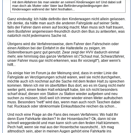
mit dem Abfahren bis man wieder an seinem Kinderwagen ist! Und dabei soll
man doch als Mutter oder Vater laut Beförderungsbedingungen den
Kinderwagen während der fahrt festhalten...
Ganz eindeutig: Ich hätte definitiv den Kinderwagen nicht allein gelassen.
Ich denke, da hätte man auch die anderen Fahrgäste auf seiner Seite,
falls der Fahrer dann einen auf bockig macht. Man muss sich halt trauen,
dem Busfahrer angemessen-freundlich durch den Bus zu antworten, was
natürlich nicht jedermanns Sache ist.
Übrigens wird die Verfahrensweise, dem Fahrer den Fahrschein oder
einen Aldibon bei der Einfahrt in die Haltestelle zu zeigen, im
Süderelberaum ganz gut genutzt. Zwar zeigt der HVV dadurch einmal
mehr, wie hirnrissig das ganze Verfahren ist ("Schaut mal, Schwarzfahrer,
unser Fahrer muss gar nicht erkennen, was Ihr vorzeigt!"), aber wenn's
hilft...
Da einige hier im Forum ja der Meinung sind, dass in erster Linie die
Fahrgäste an Verzögerungen schuld wären, weil sie nicht durchgehen,
möchte auch ich nochmal auf die Sache mit dem festen Halt zu sprechen
kommen. Wenn ich mir im überfüllten Bus dort, wo es im Gang nicht mehr
weiter geht, einen festen Halt erkämpft habe, bin ich nicht besonders
scharf drauf, diesen von Station zu Station wieder aufgeben und neu
suchen zu müssen, bloß weil ich immer wieder einen Meter aufrutschen
muss. Besonders "nett" wird das, wenn man auch noch Taschen dabei
hat. Rucksack oder stinknormale Einkaufstasche reichen da schon...
Und noch eine Frage an die Fans des neuen Verfahrens: Wo habt Ihr
denn Eure Fahrkarte stecken? In der Hosentasche? Ok, dann ist sie
schnell weggesteckt und man kann sich um den festen Halt kümmern.
Pech halt, wenn sie mal aus der Hosentsche rausrutscht... Ich mag
altmodisch sein, aber in meinen Augen gehört eine Fahrkarte ins