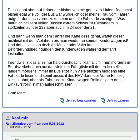
Dies klappt aber auf keiner der bisher von mir genutzen Linien! Jedesmal
bisher egal wie voll der Bus war wurde ich oder meine Frau vom Fahrer
aufgefordert nach vorne zukommen und die Fahrkarte zuzeigen! Was
natürlich bei sehr vollen Bussen extrem Schwer ist (Besonders in
stoßzeiten auf der 292 aber auch im 24 oder der 21.
Und dann wenn man dem Fahrer die Karte gezeigt hat, wartet dieser
nichtmal mit dem Abfahren bis man wieder an seinem Kinderwagen ist!
Und dabei soll man doch als Mutter oder Vater laut
Beförderungsbedingungen den Kinderwagen während der fahrt
festhalten...
Irgendwie ist das alles nur halb durchdacht...klar fällt mir nun morgens im
Berufsverkehr auch auf das viele der Fahrgäste mit denen ich seit
langem morgens immer im Bus sitze nun viele plötzlich morgens eine
Fahrkarte lösen und somit aussicht des HVV dann der Vorne Einstieg
sich ja lohnt, aber als Fahrgast mit Kinderwagen,Rollator, oder dem
Einkaufstrolly ist man aufgeschmissen.
Gruß Marc
Beitrag beantworten
Beitrag zitieren
kasi.mir
Re: „Einstieg vorn “ ab dem 5.03.2012
08.03.2012 12:51