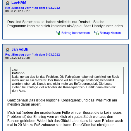
LevHAM
Re: „Einstieg vorn “ ab dem 5.03.2012
08.03.2012 19:27
Das sind Sprachpakete, haben vielleicht nur Deutsch. Solche
Programme kann man sich kostenlos als App auf das Handy runter laden.
Beitrag beantworten
Beitrag zitieren
Jan vdBk
Re: „Einstieg vorn “ ab dem 5.03.2012
08.03.2012 19:38
Zitat
Patscho
Naja, genau das ist das Problem. Die Fahrgäste haben einfach keinen Bock
mehr auf so ein Gezeter. Der Kunde will heutzutage anständig behandelt
werden, eben als Kunde und nicht mehr als Beförderungsfall. Die Leute
ziehen heutzutage viel schneller die Konsequenzen. Heißt: dann eben mit
dem Auto.
Ganz genau! Das ist die logische Konsequenz und das, was mich am
meisten daran ärgert.
Mich hat (neben der gnadenlosen Fülle einiger Busse, die ja kein neues
Problem ist) der Einstieg vorn wirklich ein gutes Stück weit aus den
Bussen getrieben. Wobei ich das Glück habe, dass ich vom Bf eben auch
mal in 20 Min zu Fuß zuhause sein kann. Dies Glück hat nicht jeder...