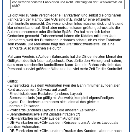
von verschiedensten Fahrkarten und nicht unbedingt an der Sichtkontrolle an
sich?
Es gibt viel zu viele verschiedene Fahrkarten* und selbst die originären
Fahrkarten der Hamburger VUs sind m.E. nicht für eine effiziente
Sichtkontrolle gemacht. Die wesentlichen Infos müssten dick und fett und
klar erkennbar drauf. Sind aber meistens kaum größer gedruckt als die
Automatennummer oder ähnliche Späße. Da hat man sich keine
Gedanken gemacht. Entsprechend fahren die Kiddies mit ihren Uralt-
Fahrkarten, weil der Busfahrer nur danach schaut, ob es eine Fahrkarte
sein könnte. Die Merkmale trägt das Uraltstück zweifelsfrei, ist ja ne
Fahrkarte. Also rutschen sie durch.
Mal zum Vergleich: Auf den Bahncards hat die DB den letzten Monat der
Gültigkeit deutlich fetter aufgedruckt. Das dürfte den Hintergrund haben,
dass man so schneller kontrollieren kann. Und die Bahncards sieht das
Personal aus viel größerer Nähe und hat viel mehr Zeit für die Kontrolle!
*
Gültig:
- Einzeltickets aus dem Automaten (von der Bahn mitunter auf genialen
Kontrast optimiert: Schwarz auf grau!)
- Einzeltickets vom Busfahrer (anderes Layout)
- Semestertickets (nur gültig mit Ausweis), komplett eigenständiges
Layout. Die Hochschulen haben nicht einmal das gleiche.
- normale Zeitkarten
- Proficards (anderes Layout als die anderen Zeitkarten)
- Behindertenausweis mit Zusatzeinträgen (?)
- DB-Fahrkarten mit +City aus dem Automaten
- DB-Fahrkarten mit +City aus dem Reisezentrum. Anderes Layout als
aus dem Automaten.
- DB-Fahrkarten mit +City aus dem Drucker des Kunden - aber nur nach