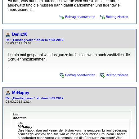
All das, was nur halb durchdacht wurde wird vor Ort auf die Fahrer
abgewälzt und die müssen dann damit klarkommen und irgendwie
improvisieren...
Beitrag beantworten
Beitrag zitieren
Deniz90
Re: „Einstieg vorn “ ab dem 5.03.2012
08.03.2012 13:08
Ich bin mal gespannt wie das ganze laufen soll wenn noch zusätzlich die
Schüler hinzukommen.
-
Beitrag beantworten
Beitrag zitieren
MrHappy
Re: „Einstieg vorn “ ab dem 5.03.2012
08.03.2012 13:14
Zitat
Andrako
Zitat
MrHappy
Dies klappt aber auf keiner der bisher von mir genutzen Linien! Jedesmal
bisher egal wie voll der Bus war wurde ich oder meine Frau vom Fahrer
aufgefordert nach vorne zukommen und die Fahrkarte zuzeigen! Was