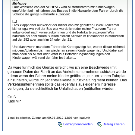
Zitat
MrHappy
Laut Webseite von der VHHPVG wird Müttern/Vätern mit Kinderwagen
empfohlen beim einfahren des Busses in die Haltstelle dem Fahrer durch die
Scheibe die gültige Fahrkarte zuzeigen:
[...]
Dies klappt aber auf keiner der bisher von mir genutzen Linien! Jedesmal
bisher egal wie voll der Bus war wurde ich oder meine Frau vom Fahrer
aufgefordert nach vorne zukommen und die Fahrkarte zuzeigen! Was
natürlich bei sehr vollen Bussen extrem Schwer ist (Besonders in stoßzeiten
auf der 292 aber auch im 24 oder der 21.
Und dann wenn man dem Fahrer die Karte gezeigt hat, wartet dieser nichtmal
mit dem Abfahren bis man wieder an seinem Kinderwagen ist! Und dabei soll
man doch als Mutter oder Vater laut Beförderungsbedingungen den
Kinderwagen während der fahrt festhalten...
Da wäre für mich die Grenze erreicht, wo ich eine Beschwerde (mit
genauen Daten der Fahrt) an das Verkehrsunternehmen schicken würde
- denn wenn der Fahrer meine Kinder gefährdet, nur um seinen Fahrplan
einzuhalten, würde ich jedenfalls keine Zurückhaltung mehr kennen. Das
Verkehrsunternehmen sollte das jedenfalls aus eigenem Interesse
verfolgen, da sie schließlich für Unfallschäden (mit)haften würden.
Gruß
Kasi Mir
1 mal bearbeitet. Zuletzt am 09.03.2012 12:06 von kasi.mir.
Beitrag beantworten
Beitrag zitieren