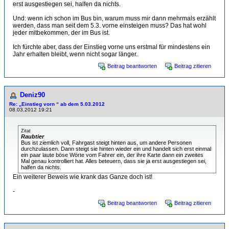
erst ausgestiegen sei, halfen da nichts.
Und: wenn ich schon im Bus bin, warum muss mir dann mehrmals erzählt
werden, dass man seit dem 5.3. vorne einsteigen muss? Das hat wohl
jeder mitbekommen, der im Bus ist.
Ich fürchte aber, dass der Einstieg vorne uns erstmal für mindestens ein
Jahr erhalten bleibt, wenn nicht sogar länger.
Beitrag beantworten
Beitrag zitieren
Deniz90
Re: „Einstieg vorn “ ab dem 5.03.2012
08.03.2012 19:21
Zitat
Raubtier
Bus ist ziemlich voll, Fahrgast steigt hinten aus, um andere Personen
durchzulassen. Dann steigt sie hinten wieder ein und handelt sich erst einmal
ein paar laute böse Wörte vom Fahrer ein, der ihre Karte dann ein zweites
Mal genau kontrolliert hat. Alles beteuern, dass sie ja erst ausgestiegen sei,
halfen da nichts.
Ein weiterer Beweis wie krank das Ganze doch ist!
-
Beitrag beantworten
Beitrag zitieren