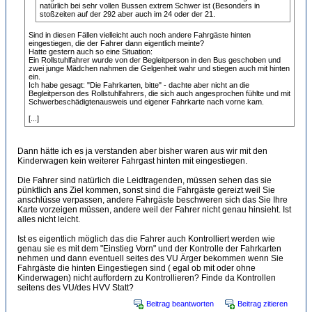
natürlich bei sehr vollen Bussen extrem Schwer ist (Besonders in
stoßzeiten auf der 292 aber auch im 24 oder der 21.
Sind in diesen Fällen vielleicht auch noch andere Fahrgäste hinten
eingestiegen, die der Fahrer dann eigentlich meinte?
Hatte gestern auch so eine Situation:
Ein Rollstuhlfahrer wurde von der Begleitperson in den Bus geschoben und
zwei junge Mädchen nahmen die Gelgenheit wahr und stiegen auch mit hinten
ein.
Ich habe gesagt: "Die Fahrkarten, bitte" - dachte aber nicht an die
Begleitperson des Rollstuhlfahrers, die sich auch angesprochen fühlte und mit
Schwerbeschädigtenausweis und eigener Fahrkarte nach vorne kam.
[...]
Dann hätte ich es ja verstanden aber bisher waren aus wir mit den
Kinderwagen kein weiterer Fahrgast hinten mit eingestiegen.
Die Fahrer sind natürlich die Leidtragenden, müssen sehen das sie
pünktlich ans Ziel kommen, sonst sind die Fahrgäste gereizt weil Sie
anschlüsse verpassen, andere Fahrgäste beschweren sich das Sie Ihre
Karte vorzeigen müssen, andere weil der Fahrer nicht genau hinsieht. Ist
alles nicht leicht.
Ist es eigentlich möglich das die Fahrer auch Kontrolliert werden wie
genau sie es mit dem "Einstieg Vorn" und der Kontrolle der Fahrkarten
nehmen und dann eventuell seites des VU Ärger bekommen wenn Sie
Fahrgäste die hinten Eingestiegen sind ( egal ob mit oder ohne
Kinderwagen) nicht auffordern zu Kontrollieren? Finde da Kontrollen
seitens des VU/des HVV Statt?
Beitrag beantworten
Beitrag zitieren