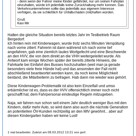
- denn wenn der Fahrer meine Kinder gefährdet, nur um seinen Fahrplan
einzuhalten, würde ich jedenfalls keine Zurückhaltung mehr kennen. Das
Verkehrsunternehmen sollte das jedenfalls aus eigenem Interesse
verfolgen, da sie schließlich für Unfallschäden (mit)haften würden.
Gruß
Kasi Mir
Hatten die gleiche Situation bereits letztes Jahr im Testbetrieb Raum
Bergedorf.
Ich hinten rein mit Kinderwagen, wurde trotz sechs Minuten Verspätung
nach vorne zitiert. Fahrerin ist dann während ich nach vorne lief
angefahren, gab eine ziemlich lautes Wortgefecht und eine Beschwerde
an den HVV, die von dem direkt an die VHH weitergeleitet wurde. Als
Antwort kam einige Wochen später der bereits zitierte Hinweis, die
Fahrkarte bei Einfahrt des Busses hochzuhalten (weil man ja gerade
besonders viele freie Hände hat) und das ansonsten der Fall nicht
abschließend beantwortet werden kann, da noch keine Möglichkeit
bestand, die Mitarbeiterin zu befragen. Hab dann nie wieder was gehört.
Diese Kinderwagen-Problematik ist also kein Einzelfall und umso
erbärmlicher ist es, dass es der HVV offensichtlich immer noch nicht
geschafft hat, dem Fahrpersonal eindeutige Regeln mitzugeben.
Naja, wir fahren nun schon seit einem Jahr deutlich weniger Bus mit den
Kindern, dafür mehr Auto, so wird dann also auch die nächste Generation
an potentiellen ÖV-Kunden rechtzeitig an den MIV gewöhnt... aber auf
diesen Kindergarten haben wir keine Lust!
1 mal bearbeitet. Zuletzt am 08.03.2012 13:21 von janf.