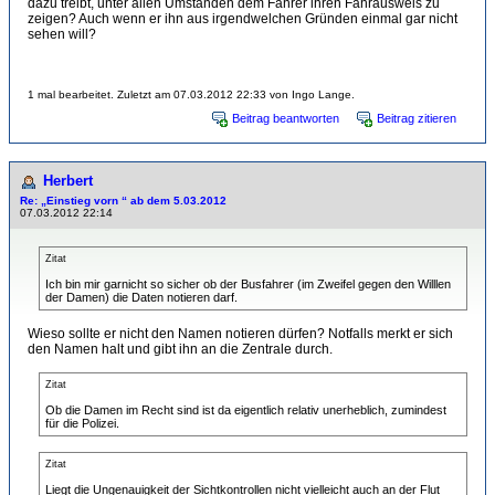
dazu treibt, unter allen Umständen dem Fahrer ihren Fahrausweis zu
zeigen? Auch wenn er ihn aus irgendwelchen Gründen einmal gar nicht
sehen will?
1 mal bearbeitet. Zuletzt am 07.03.2012 22:33 von Ingo Lange.
Beitrag beantworten
Beitrag zitieren
Herbert
Re: „Einstieg vorn “ ab dem 5.03.2012
07.03.2012 22:14
Zitat
Ich bin mir garnicht so sicher ob der Busfahrer (im Zweifel gegen den Willlen
der Damen) die Daten notieren darf.
Wieso sollte er nicht den Namen notieren dürfen? Notfalls merkt er sich
den Namen halt und gibt ihn an die Zentrale durch.
Zitat
Ob die Damen im Recht sind ist da eigentlich relativ unerheblich, zumindest
für die Polizei.
Zitat
Liegt die Ungenauigkeit der Sichtkontrollen nicht vielleicht auch an der Flut