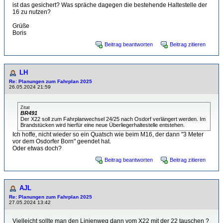
ist das gesichert? Was spräche dagegen die bestehende Haltestelle der
16 zu nutzen?
Grüße
Boris
Beitrag beantworten
Beitrag zitieren
LH
Re: Planungen zum Fahrplan 2025
26.05.2024 21:59
Zitat
BR491
Der X22 soll zum Fahrplanwechsel 24/25 nach Osdorf verlängert werden. Im
Brandstücken wird hierfür eine neue Überliegerhaltestelle entstehen.
Ich hoffe, nicht wieder so ein Quatsch wie beim M16, der dann "3 Meter
vor dem Osdorfer Born" geendet hat.
Oder etwas doch?
Beitrag beantworten
Beitrag zitieren
AJL
Re: Planungen zum Fahrplan 2025
27.05.2024 13:42
Vielleicht sollte man den Linienweg dann vom X22 mit der 22 tauschen ?