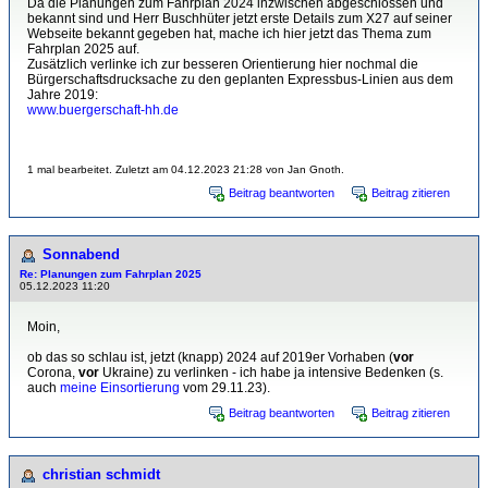
Da die Planungen zum Fahrplan 2024 inzwischen abgeschlossen und
bekannt sind und Herr Buschhüter jetzt erste Details zum X27 auf seiner
Webseite bekannt gegeben hat, mache ich hier jetzt das Thema zum
Fahrplan 2025 auf.
Zusätzlich verlinke ich zur besseren Orientierung hier nochmal die
Bürgerschaftsdrucksache zu den geplanten Expressbus-Linien aus dem
Jahre 2019:
www.buergerschaft-hh.de
1 mal bearbeitet. Zuletzt am 04.12.2023 21:28 von Jan Gnoth.
Beitrag beantworten
Beitrag zitieren
Sonnabend
Re: Planungen zum Fahrplan 2025
05.12.2023 11:20
Moin,
ob das so schlau ist, jetzt (knapp) 2024 auf 2019er Vorhaben (
vor
Corona,
vor
Ukraine) zu verlinken - ich habe ja intensive Bedenken (s.
auch
meine Einsortierung
vom 29.11.23).
Beitrag beantworten
Beitrag zitieren
christian schmidt