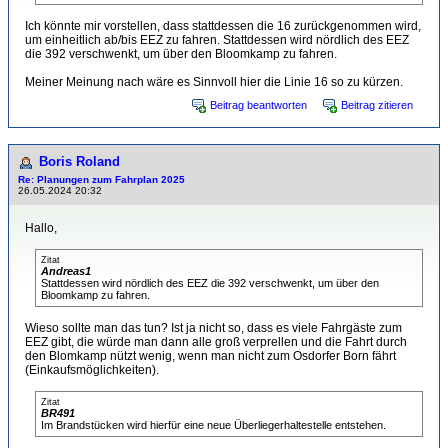
Ich könnte mir vorstellen, dass stattdessen die 16 zurückgenommen wird,
um einheitlich ab/bis EEZ zu fahren. Stattdessen wird nördlich des EEZ
die 392 verschwenkt, um über den Bloomkamp zu fahren.
Meiner Meinung nach wäre es Sinnvoll hier die Linie 16 so zu kürzen.
Beitrag beantworten
Beitrag zitieren
Boris Roland
Re: Planungen zum Fahrplan 2025
26.05.2024 20:32
Hallo,
Zitat
Andreas1
Stattdessen wird nördlich des EEZ die 392 verschwenkt, um über den
Bloomkamp zu fahren.
Wieso sollte man das tun? Ist ja nicht so, dass es viele Fahrgäste zum
EEZ gibt, die würde man dann alle groß verprellen und die Fahrt durch
den Blomkamp nützt wenig, wenn man nicht zum Osdorfer Born fährt
(Einkaufsmöglichkeiten).
Zitat
BR491
Im Brandstücken wird hierfür eine neue Überliegerhaltestelle entstehen.