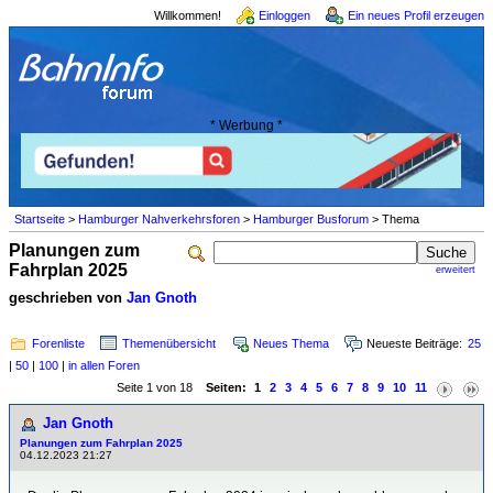
Willkommen!
Einloggen
Ein neues Profil erzeugen
* Werbung *
Startseite
>
Hamburger Nahverkehrsforen
>
Hamburger Busforum
> Thema
Planungen zum
Fahrplan 2025
erweitert
geschrieben von
Jan Gnoth
Forenliste
Themenübersicht
Neues Thema
Neueste Beiträge:
25
|
50
|
100
|
in allen Foren
Seite 1 von 18
Seiten:
1
2
3
4
5
6
7
8
9
10
11
Jan Gnoth
Planungen zum Fahrplan 2025
04.12.2023 21:27