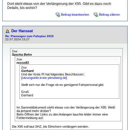
Dort steht etwas von der Verlängerung der X95. Gibt es dazu noch
Details, bis wohin?
Beitrag beantworten
Beitrag zitieren
Der Hanseat
Re: Planungen zum Fahrplan 2025
22.07.2024 23:27
Zitat
Sascha Behn
Zitat
rocco83
Zitat
Gerhard
Und der Kreis PI hat folgendes Beschlossen:
[
sitzungsinfo.kreis-pinneberg.de
]
Stellt sich nur die Frage ob es genügend Fahrpersonal gibt.
Gruß
Gerhard
Im Sammeldokument steht etwas von der Verlängerung der X95. Weiß
da jemand mehr drüber?
Beim Öffnen der Links zu den Anlangen tauchte leider immer eine
Fehlermeldung auf.
Die X95 soll laut SHZ, bis Elmshorn verlängert werden.