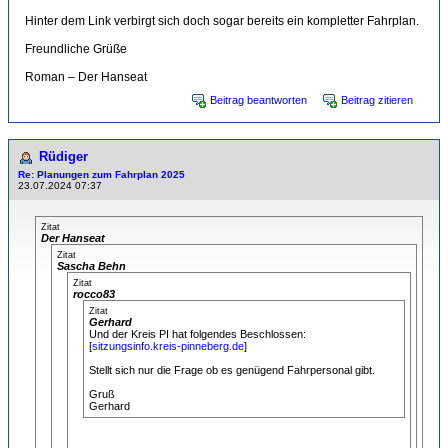
Hinter dem Link verbirgt sich doch sogar bereits ein kompletter Fahrplan.
Freundliche Grüße
Roman – Der Hanseat
Beitrag beantworten
Beitrag zitieren
Rüdiger
Re: Planungen zum Fahrplan 2025
23.07.2024 07:37
Zitat
Der Hanseat
Zitat
Sascha Behn
Zitat
rocco83
Zitat
Gerhard
Und der Kreis PI hat folgendes Beschlossen:
[
sitzungsinfo.kreis-pinneberg.de
]
Stellt sich nur die Frage ob es genügend Fahrpersonal gibt.
Gruß
Gerhard