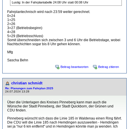
Lustig: In der Fahrplantabelle 24:08 Uhr statt 00:08 Uhr
Fahrplantechnisch wird nach 23:59 weiter gerechnet.
0=24
1=25
2=26
3=27 (Betriebsbeginn)
4=28
5=29 (Betriebsschluss)
Somit überschneiden sich zwischen 3 und 6 Uhr die Betriebstage, wobei
Nachtschichten sogar bis 8 Uhr gehen können.
Mfg
Sascha Behn
Beitrag beantworten
Beitrag zitieren
christian schmidt
Re: Planungen zum Fahrplan 2025
24.07.2024 13:28
Über die Unterlagen des Kreises Pinneberg kann man auch die
Wünsche der Stadt Pinneberg, der Stadt Quickborn, der Grünen und
CDU finden.
Pinneberg wünscht sich dass die Linie 185 in Waldenau einen Ring fährt.
Die CDU will die Linie 185 nach Hemdingen auszuweiten - Hemdingen
sei ja "nur 6 km entfernt" und in Hemdingen könnte man ja wenden. Ich