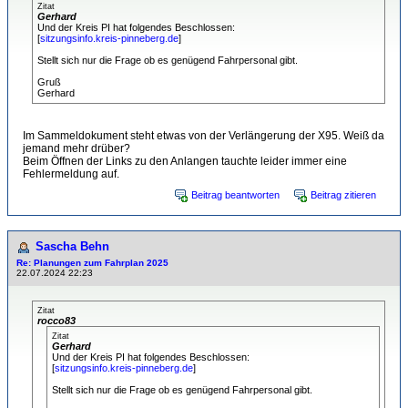
Zitat
Gerhard
Und der Kreis PI hat folgendes Beschlossen:
[
sitzungsinfo.kreis-pinneberg.de
]
Stellt sich nur die Frage ob es genügend Fahrpersonal gibt.
Gruß
Gerhard
Im Sammeldokument steht etwas von der Verlängerung der X95. Weiß da
jemand mehr drüber?
Beim Öffnen der Links zu den Anlangen tauchte leider immer eine
Fehlermeldung auf.
Beitrag beantworten
Beitrag zitieren
Sascha Behn
Re: Planungen zum Fahrplan 2025
22.07.2024 22:23
Zitat
rocco83
Zitat
Gerhard
Und der Kreis PI hat folgendes Beschlossen:
[
sitzungsinfo.kreis-pinneberg.de
]
Stellt sich nur die Frage ob es genügend Fahrpersonal gibt.