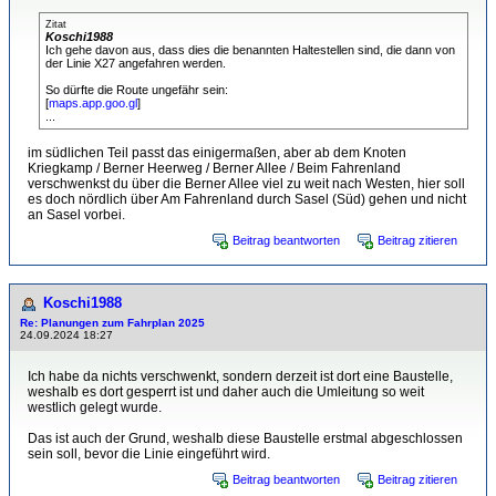
Zitat
Koschi1988
Ich gehe davon aus, dass dies die benannten Haltestellen sind, die dann von
der Linie X27 angefahren werden.
So dürfte die Route ungefähr sein:
[
maps.app.goo.gl
]
...
im südlichen Teil passt das einigermaßen, aber ab dem Knoten
Kriegkamp / Berner Heerweg / Berner Allee / Beim Fahrenland
verschwenkst du über die Berner Allee viel zu weit nach Westen, hier soll
es doch nördlich über Am Fahrenland durch Sasel (Süd) gehen und nicht
an Sasel vorbei.
Beitrag beantworten
Beitrag zitieren
Koschi1988
Re: Planungen zum Fahrplan 2025
24.09.2024 18:27
Ich habe da nichts verschwenkt, sondern derzeit ist dort eine Baustelle,
weshalb es dort gesperrt ist und daher auch die Umleitung so weit
westlich gelegt wurde.
Das ist auch der Grund, weshalb diese Baustelle erstmal abgeschlossen
sein soll, bevor die Linie eingeführt wird.
Beitrag beantworten
Beitrag zitieren