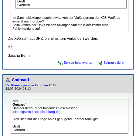
Gruß
Gerhard
Im Sammeldokument steht etwas von der Verlängerung der X95. Weiß da
jemand mehr drüber?
Beim Öffnen der Links zu den Anlangen tauchte leider immer eine
Fehlermeldung auf.
Die X95 soll laut SHZ, bis Elmshorn verlängert werden.
Mfg
Sascha Behn
Beitrag beantworten
Beitrag zitieren
Andreas1
Re: Planungen zum Fahrplan 2025
22.07.2024 23:13
Zitat
Gerhard
Und der Kreis PI hat folgendes Beschlossen:
[
sitzungsinfo.kreis-pinneberg.de
]
Stellt sich nur die Frage ob es genügend Fahrpersonal gibt.
Gruß
Gerhard