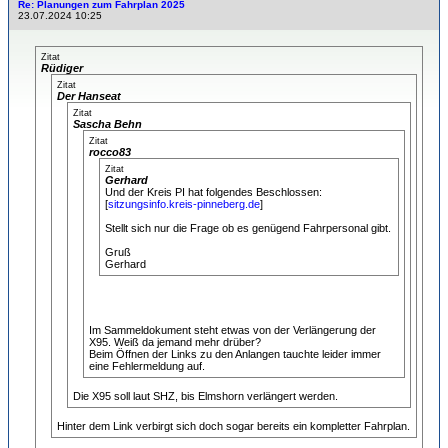
Re: Planungen zum Fahrplan 2025
23.07.2024 10:25
Zitat
Rüdiger
Zitat
Der Hanseat
Zitat
Sascha Behn
Zitat
rocco83
Zitat
Gerhard
Und der Kreis PI hat folgendes Beschlossen:
[
sitzungsinfo.kreis-pinneberg.de
]
Stellt sich nur die Frage ob es genügend Fahrpersonal gibt.
Gruß
Gerhard
Im Sammeldokument steht etwas von der Verlängerung der
X95. Weiß da jemand mehr drüber?
Beim Öffnen der Links zu den Anlangen tauchte leider immer
eine Fehlermeldung auf.
Die X95 soll laut SHZ, bis Elmshorn verlängert werden.
Hinter dem Link verbirgt sich doch sogar bereits ein kompletter Fahrplan.