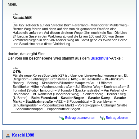
Moin,
Zitat
Koschi1988
...
Die X27 soll doch auf der Strecke Beim Farenland - Maiendorfer Mühlenweg -
Berner Weg fahren und dann auf den von dir genannten Straßen eine
Haltestelle anfahren. Auf diesen direkten Wege fährt noch kein Bus. Die Linie
24 biegt in Sasel in den Waldweg ab und die Linien 168 und 368 von Berne
kommend biegen in den Volksdorfer Weg ab. Somit gebe es zwischen Berne
und Sasel eine neue direkt Verbindung.
danke, das ergibt Sinn.
Der vom mir beschriebene Weg stammt aus dem
Buschhüter
-Artikel:
Zitat
OTB:
Für die neue XpressBus-Linie X27 ist folgender Linienverlauf vorgesehen: Bf.
Bergedorf – Lohbrügger Kirchstraße (HAW) – Krusestraße – BG-Klinikum
Boberg – Boberg – Kirchlinden/Billstedter Hauptstraße – U Billstedt –
Schiffbeker Höhe – Aschenputtelstraße – Schiffbeker Weg – Kuehnstraße – S
Tonndorf (Studio Hamburg) – S Tonndorf (Euckensstraße) – Am Pulverhof –
Birkenallee – Bf. Rahlstedt (Doberaner Weg) – Schierenberg – Berner Stieg
(U Berne) –
Beim Farenland – Saseler Bogen – Saseler Kamp – Saseler
Markt – Stadtbahnstraße
– AEZ – S Poppenbüttel – Grotenbleken –
Schulbergredder – Poppenbütteler Markt – Vörstekoppel – Ulzburger Srtaße
– Sandkuhlenkoppel – Poppenbütteler Bogen.
Beitrag beantworten
Beitrag zitieren
Koschi1988