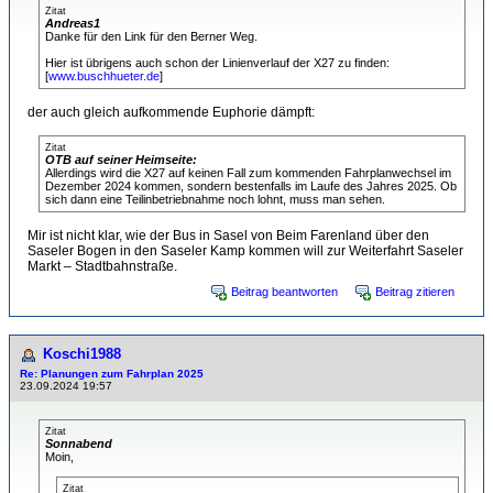
Zitat
Andreas1
Danke für den Link für den Berner Weg.
Hier ist übrigens auch schon der Linienverlauf der X27 zu finden:
[
www.buschhueter.de
]
der auch gleich aufkommende Euphorie dämpft:
Zitat
OTB auf seiner Heimseite:
Allerdings wird die X27 auf keinen Fall zum kommenden Fahrplanwechsel im
Dezember 2024 kommen, sondern bestenfalls im Laufe des Jahres 2025. Ob
sich dann eine Teilinbetriebnahme noch lohnt, muss man sehen.
Mir ist nicht klar, wie der Bus in Sasel von Beim Farenland über den
Saseler Bogen in den Saseler Kamp kommen will zur Weiterfahrt Saseler
Markt – Stadtbahnstraße.
Beitrag beantworten
Beitrag zitieren
Koschi1988
Re: Planungen zum Fahrplan 2025
23.09.2024 19:57
Zitat
Sonnabend
Moin,
Zitat