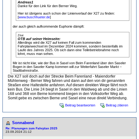
Andreas1
Danke für den Link für den Berner Weg.
Hier ist übrigens auch schon der Linienverlauf der X27 zu finden:
[
www.buschhueter.de
]
der auch gleich aufkommende Euphorie dämpft:
Zitat
OTB auf seiner Heimseite:
Allerdings wird die X27 auf keinen Fall zum kommenden
Fahrplanwechsel im Dezember 2024 kommen, sondern bestenfalls im
Laufe des Jahres 2025. Ob sich dann eine Teilinbetriebnahme noch
lohnt, muss man sehen.
Mir ist nicht klar, wie der Bus in Sasel von Beim Farenland über den Saseler
Bogen in den Saseler Kamp kommen will zur Weiterfahrt Saseler Markt –
Stadtbahnstraße.
Die X27 soll doch auf der Strecke Beim Farenland - Maiendorfer
Mühlenweg - Berner Weg fahren und dann auf den von dir genannten
Straßen eine Haltestelle anfahren. Auf diesen direkten Wege fährt noch
kein Bus. Die Linie 24 biegt in Sasel in den Waldweg ab und die Linien
168 und 368 von Berne kommend biegen in den Volksdorfer Weg ab.
Somit gebe es zwischen Berne und Sasel eine neue direkt Verbindung.
Beitrag beantworten
Beitrag zitieren
Sonnabend
Re: Planungen zum Fahrplan 2025
23.09.2024 21:12