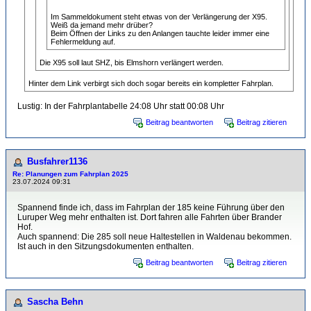
Im Sammeldokument steht etwas von der Verlängerung der X95.
Weiß da jemand mehr drüber?
Beim Öffnen der Links zu den Anlangen tauchte leider immer eine
Fehlermeldung auf.
Die X95 soll laut SHZ, bis Elmshorn verlängert werden.
Hinter dem Link verbirgt sich doch sogar bereits ein kompletter Fahrplan.
Lustig: In der Fahrplantabelle 24:08 Uhr statt 00:08 Uhr
Beitrag beantworten
Beitrag zitieren
Busfahrer1136
Re: Planungen zum Fahrplan 2025
23.07.2024 09:31
Spannend finde ich, dass im Fahrplan der 185 keine Führung über den
Luruper Weg mehr enthalten ist. Dort fahren alle Fahrten über Brander
Hof.
Auch spannend: Die 285 soll neue Haltestellen in Waldenau bekommen.
Ist auch in den Sitzungsdokumenten enthalten.
Beitrag beantworten
Beitrag zitieren
Sascha Behn