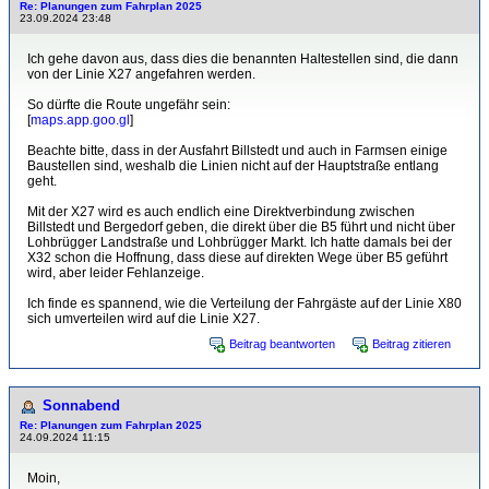
Re: Planungen zum Fahrplan 2025
23.09.2024 23:48
Ich gehe davon aus, dass dies die benannten Haltestellen sind, die dann
von der Linie X27 angefahren werden.
So dürfte die Route ungefähr sein:
[
maps.app.goo.gl
]
Beachte bitte, dass in der Ausfahrt Billstedt und auch in Farmsen einige
Baustellen sind, weshalb die Linien nicht auf der Hauptstraße entlang
geht.
Mit der X27 wird es auch endlich eine Direktverbindung zwischen
Billstedt und Bergedorf geben, die direkt über die B5 führt und nicht über
Lohbrügger Landstraße und Lohbrügger Markt. Ich hatte damals bei der
X32 schon die Hoffnung, dass diese auf direkten Wege über B5 geführt
wird, aber leider Fehlanzeige.
Ich finde es spannend, wie die Verteilung der Fahrgäste auf der Linie X80
sich umverteilen wird auf die Linie X27.
Beitrag beantworten
Beitrag zitieren
Sonnabend
Re: Planungen zum Fahrplan 2025
24.09.2024 11:15
Moin,