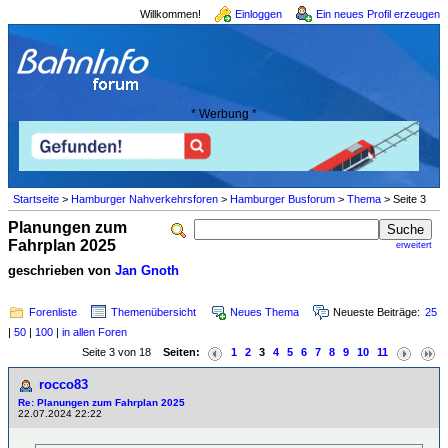
Willkommen!
Einloggen
Ein neues Profil erzeugen
* Werbung *
Startseite
>
Hamburger Nahverkehrsforen
>
Hamburger Busforum
>
Thema
> Seite 3
Planungen zum
Fahrplan 2025
erweitert
geschrieben von
Jan Gnoth
Forenliste
Themenübersicht
Neues Thema
Neueste Beiträge:
25
|
50
|
100
|
in allen Foren
Seite 3 von 18
Seiten:
1
2
3
4
5
6
7
8
9
10
11
rocco83
Re: Planungen zum Fahrplan 2025
22.07.2024 22:22