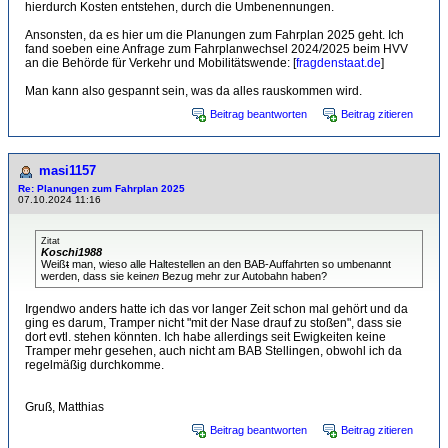
hierdurch Kosten entstehen, durch die Umbenennungen.
Ansonsten, da es hier um die Planungen zum Fahrplan 2025 geht. Ich
fand soeben eine Anfrage zum Fahrplanwechsel 2024/2025 beim HVV
an die Behörde für Verkehr und Mobilitätswende: [
fragdenstaat.de
]
Man kann also gespannt sein, was da alles rauskommen wird.
Beitrag beantworten
Beitrag zitieren
masi1157
Re: Planungen zum Fahrplan 2025
07.10.2024 11:16
Zitat
Koschi1988
Weiß
t
man, wieso alle Haltestellen an den BAB-Auffahrten so umbenannt
werden, dass sie kein
en
Bezug mehr zur Autobahn haben?
Irgendwo anders hatte ich das vor langer Zeit schon mal gehört und da
ging es darum, Tramper nicht "mit der Nase drauf zu stoßen", dass sie
dort evtl. stehen könnten. Ich habe allerdings seit Ewigkeiten keine
Tramper mehr gesehen, auch nicht am BAB Stellingen, obwohl ich da
regelmäßig durchkomme.
Gruß, Matthias
Beitrag beantworten
Beitrag zitieren