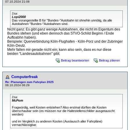
07.10.2024 21:08
Zitat
Lopi2000
Das vorangestellte B für "Bundes-"Autobahn ist ohnehin unnötig, da alle
Autobahnen "Bundes-"Autobahnen sind.
Nicht ganz: Es gibt ganz wenige Autobahnen, die nicht im Eigentum des
Bundes stehen (und eben dennoch das STVO-Schild Beginn / Ende
Auftoabhn haben).
Beispiele: Querverbindung Köln-Flughafen - Köln-Porz und der Zubringer
Köln-Deutz.
Mehr fallen mir gerade nicht ein; kann also sein, dass es nur diese
beiden "Landesautobahnen" gibt.
Beitrag beantworten
Beitrag zitieren
Computerfreak
Re: Planungen zum Fahrplan 2025
08.10.2024 06:29
Zitat
McPom
Fragwürdig, weil Kosten entstehen? Also erstmal dürften die Kosten
überschaubar sein (es müssen nur die Haltestellenschilder ausgetauscht
werden)
und im Vergleich zu anderen Kosten (Austausch aller Fahrpläne)
vernachlässigbar.