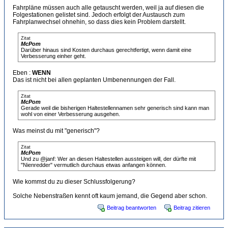
Fahrpläne müssen auch alle getauscht werden, weil ja auf diesen die
Folgestationen gelistet sind. Jedoch erfolgt der Austausch zum
Fahrplanwechsel ohnehin, so dass dies kein Problem darstellt.
Zitat
McPom
Darüber hinaus sind Kosten durchaus gerechtfertigt, wenn damit eine
Verbesserung einher geht.
Eben :
WENN
Das ist nicht bei allen geplanten Umbenennungen der Fall.
Zitat
McPom
Gerade weil die bisherigen Haltestellennamen sehr generisch sind kann man
wohl von einer Verbesserung ausgehen.
Was meinst du mit "generisch"?
Zitat
McPom
Und zu @janf: Wer an diesen Haltestellen aussteigen will, der dürfte mit
"Nienredder" vermutlich durchaus etwas anfangen können.
Wie kommst du zu dieser Schlussfolgerung?
Solche Nebenstraßen kennt oft kaum jemand, die Gegend aber schon.
Beitrag beantworten
Beitrag zitieren