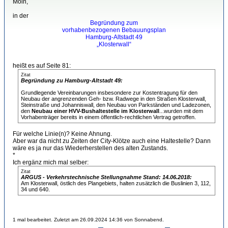
Moin,
in der
Begründung zum
vorhabenbezogenen Bebauungsplan
Hamburg-Altstadt 49
„Klosterwall“
heißt es auf Seite 81:
Zitat
Begründung zu Hamburg-Altstadt 49:
Grundlegende Vereinbarungen insbesondere zur Kostentragung für den
Neubau der angrenzenden Geh- bzw. Radwege in den Straßen Klosterwall,
Steinstraße und Johanniswall, den Neubau von Parkständen und Ladezonen,
den
Neubau einer HVV-Bushaltestelle im Klosterwall
...wurden mit dem
Vorhabenträger bereits in einem öffentlich-rechtlichen Vertrag getroffen.
Für welche Linie(n)? Keine Ahnung.
Aber war da nicht zu Zeiten der City-Klötze auch eine Haltestelle? Dann
wäre es ja nur das Wiederherstellen des alten Zustands.
*
Ich ergänz mich mal selber:
Zitat
ARGUS - Verkehrstechnische Stellungnahme Stand: 14.06.2018:
Am Klosterwall, östlich des Plangebiets, halten zusätzlich die Buslinien 3, 112,
34 und 640.
1 mal bearbeitet. Zuletzt am 26.09.2024 14:36 von Sonnabend.