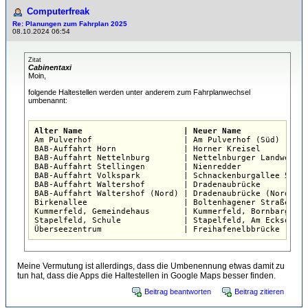
Computerfreak
Re: Planungen zum Fahrplan 2025
08.10.2024 06:54
Zitat
Cabinentaxi
Moin,
folgende Haltestellen werden unter anderem zum Fahrplanwechsel
umbenannt:
Alter Name                     | Neuer Name             

Am Pulverhof                   | Am Pulverhof (Süd)     
BAB-Auffahrt Horn              | Horner Kreisel         
BAB-Auffahrt Nettelnburg       | Nettelnburger Landweg 1
BAB-Auffahrt Stellingen        | Nienredder             
BAB-Auffahrt Volkspark         | Schnackenburgallee 56  
BAB-Auffahrt Waltershof        | Dradenaubrücke         
BAB-Auffahrt Waltershof (Nord) | Dradenaubrücke (Nord)  
Birkenallee                    | Boltenhagener Straße   
Kummerfeld, Gemeindehaus       | Kummerfeld, Bornbarg (S
Stapelfeld, Schule             | Stapelfeld, Am Ecksoll 
Überseezentrum                 | Freihafenelbbrücke (Süd
Meine Vermutung ist allerdings, dass die Umbenennung etwas damit zu
tun hat, dass die Apps die Haltestellen in Google Maps besser finden.
Beitrag beantworten
Beitrag zitieren