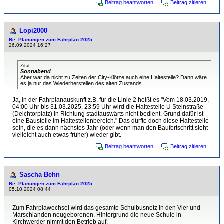
Beitrag beantworten
Beitrag zitieren
Lopi2000
Re: Planungen zum Fahrplan 2025
26.09.2024 16:27
Zitat
Sonnabend
Aber war da nicht zu Zeiten der City-Klötze auch eine Haltestelle? Dann wäre
es ja nur das Wiederherstellen des alten Zustands.
Ja, in der Fahrplanauskunft z.B. für die Linie 2 heißt es "Vom 18.03.2019,
04:00 Uhr bis 31.03.2025, 23:59 Uhr wird die Haltestelle U Steinstraße
(Deichtorplatz) in Richtung stadtauswärts nicht bedient. Grund dafür ist
eine Baustelle im Haltestellenbereich." Das dürfte doch diese Haltestelle
sein, die es dann nächstes Jahr (oder wenn man den Baufortschritt sieht
vielleicht auch etwas früher) wieder gibt.
Beitrag beantworten
Beitrag zitieren
Sascha Behn
Re: Planungen zum Fahrplan 2025
05.10.2024 08:44
Zum Fahrplawechsel wird das gesamte Schulbusnetz in den Vier und
Marschlanden neugeborenen. Hintergrund die neue Schule in
Kirchwerder nimmt den Betrieb auf.