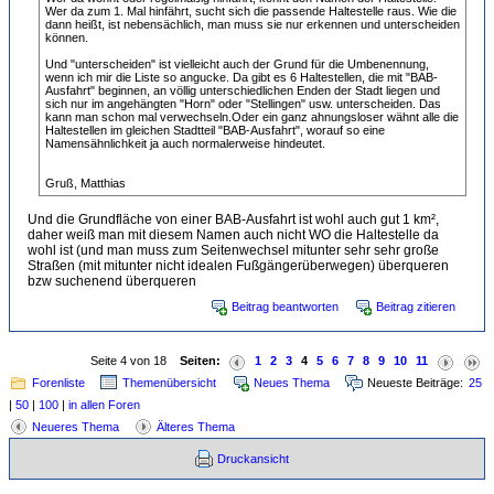
Wer da zum 1. Mal hinfährt, sucht sich die passende Haltestelle raus. Wie die
dann heißt, ist nebensächlich, man muss sie nur erkennen und unterscheiden
können.
Und "unterscheiden" ist vielleicht auch der Grund für die Umbenennung,
wenn ich mir die Liste so angucke. Da gibt es 6 Haltestellen, die mit "BAB-
Ausfahrt" beginnen, an völlig unterschiedlichen Enden der Stadt liegen und
sich nur im angehängten "Horn" oder "Stellingen" usw. unterscheiden. Das
kann man schon mal verwechseln.Oder ein ganz ahnungsloser wähnt alle die
Haltestellen im gleichen Stadtteil "BAB-Ausfahrt", worauf so eine
Namensähnlichkeit ja auch normalerweise hindeutet.
Gruß, Matthias
Und die Grundfläche von einer BAB-Ausfahrt ist wohl auch gut 1 km²,
daher weiß man mit diesem Namen auch nicht WO die Haltestelle da
wohl ist (und man muss zum Seitenwechsel mitunter sehr sehr große
Straßen (mit mitunter nicht idealen Fußgängerüberwegen) überqueren
bzw suchenend überqueren
Beitrag beantworten
Beitrag zitieren
Seite 4 von 18
Seiten:
1
2
3
4
5
6
7
8
9
10
11
Forenliste
Themenübersicht
Neues Thema
Neueste Beiträge:
25
|
50
|
100
|
in allen Foren
Neueres Thema
Älteres Thema
Druckansicht