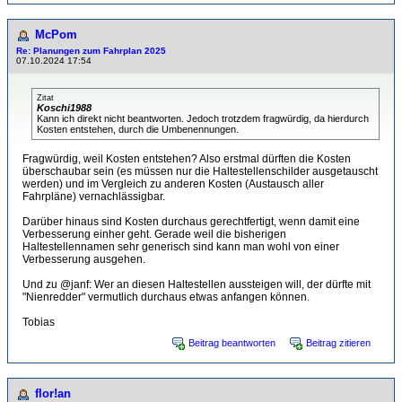
McPom
Re: Planungen zum Fahrplan 2025
07.10.2024 17:54
Zitat
Koschi1988
Kann ich direkt nicht beantworten. Jedoch trotzdem fragwürdig, da hierdurch
Kosten entstehen, durch die Umbenennungen.
Fragwürdig, weil Kosten entstehen? Also erstmal dürften die Kosten
überschaubar sein (es müssen nur die Haltestellenschilder ausgetauscht
werden) und im Vergleich zu anderen Kosten (Austausch aller
Fahrpläne) vernachlässigbar.
Darüber hinaus sind Kosten durchaus gerechtfertigt, wenn damit eine
Verbesserung einher geht. Gerade weil die bisherigen
Haltestellennamen sehr generisch sind kann man wohl von einer
Verbesserung ausgehen.
Und zu @janf: Wer an diesen Haltestellen aussteigen will, der dürfte mit
"Nienredder" vermutlich durchaus etwas anfangen können.
Tobias
Beitrag beantworten
Beitrag zitieren
flor!an