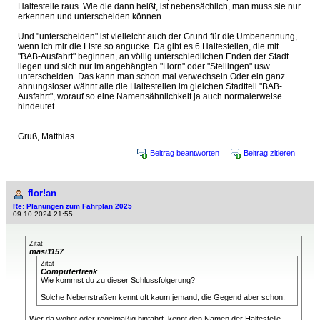
Haltestelle raus. Wie die dann heißt, ist nebensächlich, man muss sie nur
erkennen und unterscheiden können.
Und "unterscheiden" ist vielleicht auch der Grund für die Umbenennung,
wenn ich mir die Liste so angucke. Da gibt es 6 Haltestellen, die mit
"BAB-Ausfahrt" beginnen, an völlig unterschiedlichen Enden der Stadt
liegen und sich nur im angehängten "Horn" oder "Stellingen" usw.
unterscheiden. Das kann man schon mal verwechseln.Oder ein ganz
ahnungsloser wähnt alle die Haltestellen im gleichen Stadtteil "BAB-
Ausfahrt", worauf so eine Namensähnlichkeit ja auch normalerweise
hindeutet.
Gruß, Matthias
Beitrag beantworten
Beitrag zitieren
flor!an
Re: Planungen zum Fahrplan 2025
09.10.2024 21:55
Zitat
masi1157
Zitat
Computerfreak
Wie kommst du zu dieser Schlussfolgerung?
Solche Nebenstraßen kennt oft kaum jemand, die Gegend aber schon.
Wer da wohnt oder regelmäßig hinfährt, kennt den Namen der Haltestelle.