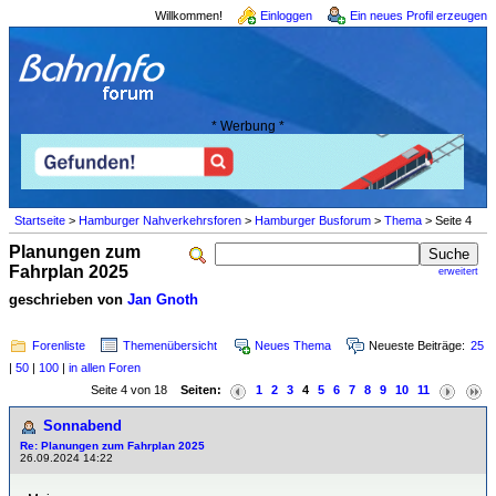
Willkommen!
Einloggen
Ein neues Profil erzeugen
* Werbung *
Startseite
>
Hamburger Nahverkehrsforen
>
Hamburger Busforum
>
Thema
> Seite 4
Planungen zum
Fahrplan 2025
erweitert
geschrieben von
Jan Gnoth
Forenliste
Themenübersicht
Neues Thema
Neueste Beiträge:
25
|
50
|
100
|
in allen Foren
Seite 4 von 18
Seiten:
1
2
3
4
5
6
7
8
9
10
11
Sonnabend
Re: Planungen zum Fahrplan 2025
26.09.2024 14:22