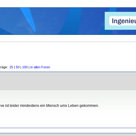
träge:
25
|
50
|
100
|
in allen Foren
ve ist leider mindestens ein Mensch ums Leben gekommen.