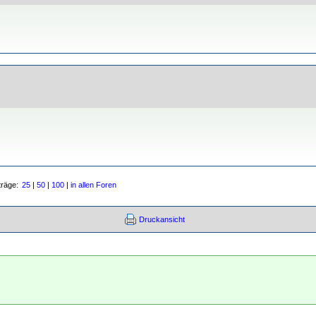
träge:
25
|
50
|
100
|
in allen Foren
Druckansicht