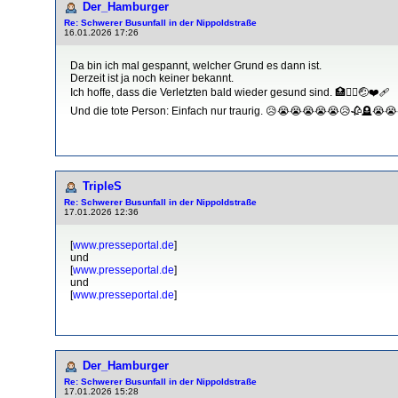
Der_Hamburger
Re: Schwerer Busunfall in der Nippoldstraße
16.01.2026 17:26
Da bin ich mal gespannt, welcher Grund es dann ist.
Derzeit ist ja noch keiner bekannt.
Ich hoffe, dass die Verletzten bald wieder gesund sind. 🏥🧑‍⚕️🤕❤️‍🩹
Und die tote Person: Einfach nur traurig. 😥😭😭😭😭😭😥🥀🪦😭
TripleS
Re: Schwerer Busunfall in der Nippoldstraße
17.01.2026 12:36
[
www.presseportal.de
]
und
[
www.presseportal.de
]
und
[
www.presseportal.de
]
Der_Hamburger
Re: Schwerer Busunfall in der Nippoldstraße
17.01.2026 15:28