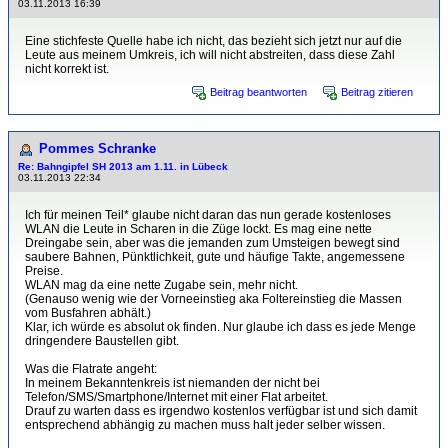
03.11.2013 16:39
Eine stichfeste Quelle habe ich nicht, das bezieht sich jetzt nur auf die
Leute aus meinem Umkreis, ich will nicht abstreiten, dass diese Zahl
nicht korrekt ist.
Beitrag beantworten
Beitrag zitieren
Pommes Schranke
Re: Bahngipfel SH 2013 am 1.11. in Lübeck
03.11.2013 22:34
Ich für meinen Teil* glaube nicht daran das nun gerade kostenloses
WLAN die Leute in Scharen in die Züge lockt. Es mag eine nette
Dreingabe sein, aber was die jemanden zum Umsteigen bewegt sind
saubere Bahnen, Pünktlichkeit, gute und häufige Takte, angemessene
Preise.
WLAN mag da eine nette Zugabe sein, mehr nicht.
(Genauso wenig wie der Vorneeinstieg aka Foltereinstieg die Massen
vom Busfahren abhält.)
Klar, ich würde es absolut ok finden. Nur glaube ich dass es jede Menge
dringendere Baustellen gibt.
Was die Flatrate angeht:
In meinem Bekanntenkreis ist niemanden der nicht bei
Telefon/SMS/Smartphone/Internet mit einer Flat arbeitet.
Drauf zu warten dass es irgendwo kostenlos verfügbar ist und sich damit
entsprechend abhängig zu machen muss halt jeder selber wissen.