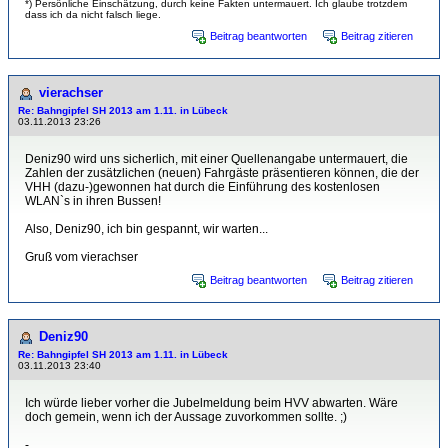
*) Persönliche Einschätzung, durch keine Fakten untermauert. Ich glaube trotzdem
dass ich da nicht falsch liege.
Beitrag beantworten
Beitrag zitieren
vierachser
Re: Bahngipfel SH 2013 am 1.11. in Lübeck
03.11.2013 23:26
Deniz90 wird uns sicherlich, mit einer Quellenangabe untermauert, die
Zahlen der zusätzlichen (neuen) Fahrgäste präsentieren können, die der
VHH (dazu-)gewonnen hat durch die Einführung des kostenlosen
WLAN`s in ihren Bussen!
Also, Deniz90, ich bin gespannt, wir warten...
Gruß vom vierachser
Beitrag beantworten
Beitrag zitieren
Deniz90
Re: Bahngipfel SH 2013 am 1.11. in Lübeck
03.11.2013 23:40
Ich würde lieber vorher die Jubelmeldung beim HVV abwarten. Wäre
doch gemein, wenn ich der Aussage zuvorkommen sollte. ;)
-