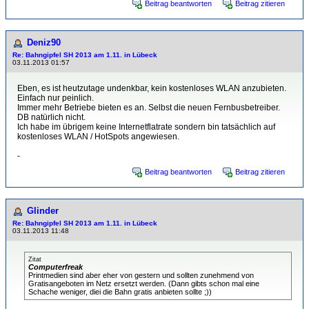
Beitrag beantworten
Beitrag zitieren
Deniz90
Re: Bahngipfel SH 2013 am 1.11. in Lübeck
03.11.2013 01:57
Eben, es ist heutzutage undenkbar, kein kostenloses WLAN anzubieten.
Einfach nur peinlich.
Immer mehr Betriebe bieten es an. Selbst die neuen Fernbusbetreiber.
DB natürlich nicht.
Ich habe im übrigem keine Internetflatrate sondern bin tatsächlich auf
kostenloses WLAN / HotSpots angewiesen.
-
Beitrag beantworten
Beitrag zitieren
Glinder
Re: Bahngipfel SH 2013 am 1.11. in Lübeck
03.11.2013 11:48
Zitat
Computerfreak
Printmedien sind aber eher von gestern und sollten zunehmend von
Gratisangeboten im Netz ersetzt werden. (Dann gibts schon mal eine
Schache weniger, diei die Bahn gratis anbieten sollte ;))