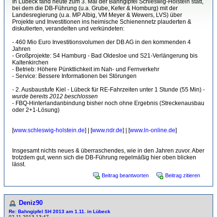
In Lübeck fand heute zum 3. Mal der Bahngipfel Schleswig-Holstein statt,
bei dem die DB-Führung (u.a. Grube, Kefer & Homburg) mit der
Landesregierung (u.a. MP Albig, VM Meyer & Wewers, LVS) über
Projekte und Investitionen ins heimische Schienennetz plauderten &
diskutierten, verandelten und verkündeten:
- 460 Mio Euro Investitionsvolumen der DB AG in den kommenden 4
Jahren
- Großprojekte: S4 Hamburg - Bad Oldesloe und S21-Verlängerung bis
Kaltenkirchen
- Betrieb: Höhere Pünktlichkeit im Nah- und Fernverkehr
- Service: Bessere Informationen bei Störungen
- 2. Ausbaustufe Kiel - Lübeck für RE-Fahrzeiten unter 1 Stunde (55 Min) -
wurde bereits 2012 beschlossen
- FBQ-Hinterlandanbindung bisher noch ohne Ergebnis (Streckenausbau
oder 2+1-Lösung)
[
www.schleswig-holstein.de
] | [
www.ndr.de
] | [
www.ln-online.de
]
Insgesamt nichts neues & überraschendes, wie in den Jahren zuvor. Aber
trotzdem gut, wenn sich die DB-Führung regelmäßig hier oben blicken
lässt.
Beitrag beantworten
Beitrag zitieren
Deniz90
Re: Bahngipfel SH 2013 am 1.11. in Lübeck
02.11.2013 13:47