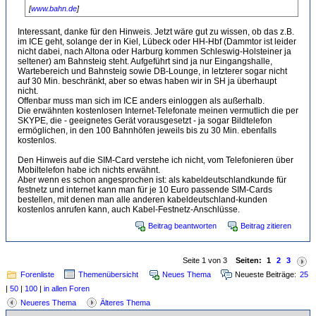
[
www.bahn.de
]
Interessant, danke für den Hinweis. Jetzt wäre gut zu wissen, ob das z.B.
im ICE geht, solange der in Kiel, Lübeck oder HH-Hbf (Dammtor ist leider
nicht dabei, nach Altona oder Harburg kommen Schleswig-Holsteiner ja
seltener) am Bahnsteig steht. Aufgeführt sind ja nur Eingangshalle,
Wartebereich und Bahnsteig sowie DB-Lounge, in letzterer sogar nicht
auf 30 Min. beschränkt, aber so etwas haben wir in SH ja überhaupt
nicht.
Offenbar muss man sich im ICE anders einloggen als außerhalb.
Die erwähnten kostenlosen Internet-Telefonate meinen vermutlich die per
SKYPE, die - geeignetes Gerät vorausgesetzt - ja sogar Bildtelefon
ermöglichen, in den 100 Bahnhöfen jeweils bis zu 30 Min. ebenfalls
kostenlos.
Den Hinweis auf die SIM-Card verstehe ich nicht, vom Telefonieren über
Mobiltelefon habe ich nichts erwähnt.
Aber wenn es schon angesprochen ist: als kabeldeutschlandkunde für
festnetz und internet kann man für je 10 Euro passende SIM-Cards
bestellen, mit denen man alle anderen kabeldeutschland-kunden
kostenlos anrufen kann, auch Kabel-Festnetz-Anschlüsse.
Beitrag beantworten
Beitrag zitieren
Seite 1 von 3
Seiten:
1
2
3
Forenliste
Themenübersicht
Neues Thema
Neueste Beiträge:
25
|
50
|
100
|
in allen Foren
Neueres Thema
Älteres Thema