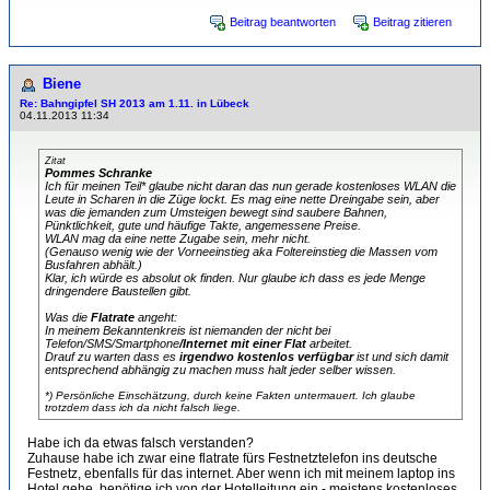
Beitrag beantworten
Beitrag zitieren
Biene
Re: Bahngipfel SH 2013 am 1.11. in Lübeck
04.11.2013 11:34
Zitat
Pommes Schranke
Ich für meinen Teil* glaube nicht daran das nun gerade kostenloses WLAN die
Leute in Scharen in die Züge lockt. Es mag eine nette Dreingabe sein, aber
was die jemanden zum Umsteigen bewegt sind saubere Bahnen,
Pünktlichkeit, gute und häufige Takte, angemessene Preise.
WLAN mag da eine nette Zugabe sein, mehr nicht.
(Genauso wenig wie der Vorneeinstieg aka Foltereinstieg die Massen vom
Busfahren abhält.)
Klar, ich würde es absolut ok finden. Nur glaube ich dass es jede Menge
dringendere Baustellen gibt.
Was die
Flatrate
angeht:
In meinem Bekanntenkreis ist niemanden der nicht bei
Telefon/SMS/Smartphone
/Internet mit einer Flat
arbeitet.
Drauf zu warten dass es
irgendwo kostenlos verfügbar
ist und sich damit
entsprechend abhängig zu machen muss halt jeder selber wissen.
*) Persönliche Einschätzung, durch keine Fakten untermauert. Ich glaube
trotzdem dass ich da nicht falsch liege.
Habe ich da etwas falsch verstanden?
Zuhause habe ich zwar eine flatrate fürs Festnetztelefon ins deutsche
Festnetz, ebenfalls für das internet. Aber wenn ich mit meinem laptop ins
Hotel gehe, benötige ich von der Hotelleitung ein - meistens kostenloses