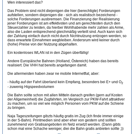
Wen interessiert das?
Das Problem sind nicht diejenigen die hier (berechtigte) Forderungen
aufstellen, sondern diejenigen die - sich als realistisch bezeichend -
solche Forderungen ausbremsen. Die Finanzierung der Realisierung
jener Forderungen ist am effektivsten und am gerechtesten durch den
Steuerzahler zu leisten, da hierbei Wohlhabende mehr zahlen als Arme,
also die Lasten entsprechend gleichmäßig verteilt sind. Auch kann sich
der Zahlung einfach durch nicht durch Nichtnutzung entzogen werden, so
dass erwartete Einnahmen wegbleiben. Andersrum wird keiner durch
(hohe) Preise von der Nutzung abgehalten.
Ein kostenloses WLAN ist in den Zügen überfällig!
Andere Europäische Bahnen (Holland, Östereich) haben das bereits
realisiert. Die VHH hat bereits angefangen damit.
Die allermeisten haben zwar ne mobile Internetflat, aber:
- häufig auf der Fahrt überland kein Empfang, besonders bei E+ und O
2
- zuwenig Higspeedvolumen
Die Bahn sollte schon mit allen Mitteln danach greifen (gern auf Kosten
der Allgemeinheit) die Zugfahrten, im Vergleich zur PKW-Fahrt attraktiver
zu machen, um so viel wie möglich Personen vom PKW auf die Schiene
zu bringen.
Naja Tageszeitungen gibzts häufig gratis im Zug (Ich finde immer einige
in der S-Bahn). Printmedien sind aber eher von gestern und sollten
zunehmend von Gratisangeboten im Netz ersetzt werden. (Dann gibts
schon mal eine Schache weniger, diei die Bahn gratis anbieten sollte ;))