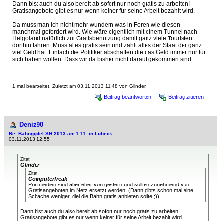
Dann bist auch du also bereit ab sofort nur noch gratis zu arbeiten!
Gratisangebote gibt es nur wenn keiner für seine Arbeit bezahlt wird.
Da muss man ich nicht mehr wundern was in Foren wie diesen
manchmal gefordert wird. Wie wäre eigentlich mit einem Tunnel nach
Helgoland natürlich zur Gratisbenutzung damit ganz viele Touristen
dorthin fahren. Muss alles gratis sein und zahlt alles der Staat der ganz
viel Geld hat. Einfach die Politiker abschaffen die das Geld immer nur für
sich haben wollen. Dass wir da bisher nicht darauf gekommen sind ...
1 mal bearbeitet. Zuletzt am 03.11.2013 11:48 von Glinder.
Beitrag beantworten
Beitrag zitieren
Deniz90
Re: Bahngipfel SH 2013 am 1.11. in Lübeck
03.11.2013 12:55
Zitat
Glinder
Zitat
Computerfreak
Printmedien sind aber eher von gestern und sollten zunehmend von
Gratisangeboten im Netz ersetzt werden. (Dann gibts schon mal eine
Schache weniger, diei die Bahn gratis anbieten sollte ;))
Dann bist auch du also bereit ab sofort nur noch gratis zu arbeiten!
Gratisangebote gibt es nur wenn keiner für seine Arbeit bezahlt wird.