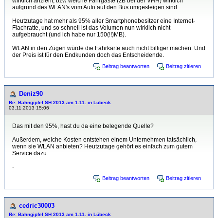
wirklich anzieht, bzw welche Fahrgäste (zB bei der VHH) wirklich
aufgrund des WLAN's vom Auto auf den Bus umgesteigen sind.
Heutzutage hat mehr als 95% aller Smartphonebesitzer eine Internet-
Flachratte, und so schnell ist das Volumen nun wirklich nicht
aufgebraucht (und ich habe nur 150(!!)MB).
WLAN in den Zügen würde die Fahrkarte auch nicht billiger machen. Und
der Preis ist für den Endkunden doch das Entscheidende.
Beitrag beantworten
Beitrag zitieren
Deniz90
Re: Bahngipfel SH 2013 am 1.11. in Lübeck
03.11.2013 15:06
Das mit den 95%, hast du da eine belegende Quelle?
Außerdem, welche Kosten entstehen einem Unternehmen tatsächlich,
wenn sie WLAN anbieten? Heutzutage gehört es einfach zum gutem
Service dazu.
-
Beitrag beantworten
Beitrag zitieren
cedric30003
Re: Bahngipfel SH 2013 am 1.11. in Lübeck