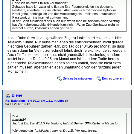
Habe ich da etwas falsch verstanden?
Zuhause habe ich zwar eine flatrate fürs Festnetztelefon ins deutsche
Festnetz, ebenfalls für das internet. Aber wenn ich mit meinem laptop ins
Hotel gehe, benötige ich von der Hotelleitung ein - meistens kostenloses -
Passwort, um ins internet zu kommen.
In der Bahn funktioniert das auch nur, wenn man bei telecom einen Vertrag
hat. Als kabeldeutschland-Kunde kann ich m.W. im Zug überhaupt nicht im
internet surfen, kostenlos schon gar nicht.
In der Bahn (bzw. in ausgewählten Zügen) funktioniert es auch als Nicht-
Telekom-Kunde. Nur muss man eben die entsprechenden, nicht gerade
niedrigen Gebühren zahlen: 4,95 pro Tag oder 34,95 pro Monat, so dass
es sich dann für Vielnutzer schnell lohnt, doch Telekomkunde zu werden.
Auch für Telekomkunden ist es nicht grundsätzlich kostenlos, sondern
kostet in vielen Tarifen 9,95 pro Monat und ist in andere Tarife bereits
eingepreist. Telekomkunden haben so den Vorteil, dass sie nicht extra
zahlen müssen, aber zahlen eben unabhängig von der Nutzung jeden
Monat mehr.
Beitrag beantworten
Beitrag zitieren
Biene
Re: Bahngipfel SH 2013 am 1.11. in Lübeck
04.11.2013 13:46
Zitat
bansh84
Ja, tust Du. Die WLAN Verbindung hat mit
Deiner SIM-Karte
nichts zu tun.
Wie genau das funktioniert, kannst Du z.B. hier nachlesen: