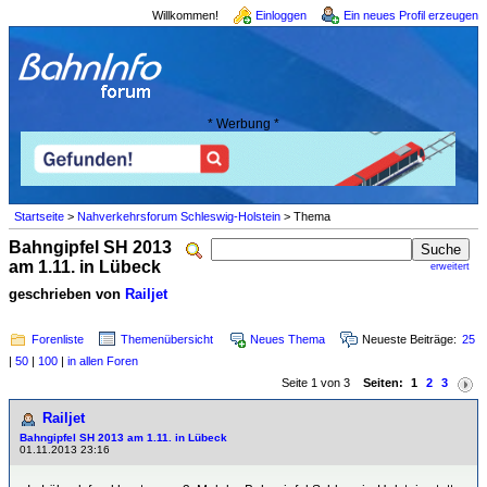
Willkommen!
Einloggen
Ein neues Profil erzeugen
* Werbung *
Startseite
>
Nahverkehrsforum Schleswig-Holstein
> Thema
Bahngipfel SH 2013
am 1.11. in Lübeck
erweitert
geschrieben von
Railjet
Forenliste
Themenübersicht
Neues Thema
Neueste Beiträge:
25
|
50
|
100
|
in allen Foren
Seite 1 von 3
Seiten:
1
2
3
Railjet
Bahngipfel SH 2013 am 1.11. in Lübeck
01.11.2013 23:16