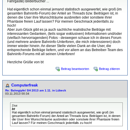
Fahrgäste) Bilderbücher ...
Hat eigentlich schon einmal jemand statistisch ausgewertet, wie groß (im
gesamten Bahninfo-Forum) der Anteil an Threads bzw. Beiträgen ist, in
denen die User ihre Wunschträume ausbreiten oder sonstwie ihrer
Phantasie freien Lauf lassen? Für meinen Geschmack jedenfalls zu
hoch!
Aber zum Glück gibt es ja auch sachliche realistische Beiträge mit
interessanten Gedanken, (teils sogar exklusiven) Informationen und/oder
(vielfach hervorragenden) Fotos - deswegen schaue ich in dieses Forum
(und mehrere andere Bahninfo-Unterforen, die mich interessieren) doch
immer wieder hinein. An dieser Stelle vielen Dank an die User, die
entsprechende Beiträge liefern, und vor allem an das Betreiber-Team des
Bahninfo-Forums mit all seinen Unterforen!
Herzliche Grüße von bt
Beitrag beantworten
Beitrag zitieren
Computerfreak
Re: Bahngipfel SH 2013 am 1.11. in Lübeck
03.11.2013 00:34
Zitat
bt
Hat eigentlich schon einmal jemand statistisch ausgewertet, wie groß (im
gesamten Bahninfo-Forum) der Anteil an Threads bzw. Beiträgen ist, in denen
die User ihre Wunschträume ausbreiten oder sonstwie ihrer Phantasie freien
Lauf lassen? Für meinen Geschmack jedenfalls zu hoch!