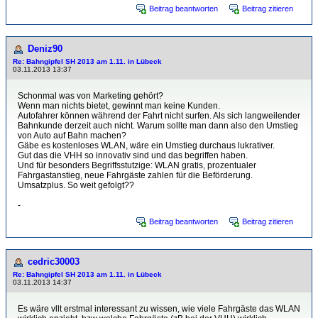
Beitrag beantworten
Beitrag zitieren
Deniz90
Re: Bahngipfel SH 2013 am 1.11. in Lübeck
03.11.2013 13:37
Schonmal was von Marketing gehört?
Wenn man nichts bietet, gewinnt man keine Kunden.
Autofahrer können während der Fahrt nicht surfen. Als sich langweilender
Bahnkunde derzeit auch nicht. Warum sollte man dann also den Umstieg
von Auto auf Bahn machen?
Gäbe es kostenloses WLAN, wäre ein Umstieg durchaus lukrativer.
Gut das die VHH so innovativ sind und das begriffen haben.
Und für besonders Begriffsstutzige: WLAN gratis, prozentualer
Fahrgastanstieg, neue Fahrgäste zahlen für die Beförderung.
Umsatzplus. So weit gefolgt??
-
Beitrag beantworten
Beitrag zitieren
cedric30003
Re: Bahngipfel SH 2013 am 1.11. in Lübeck
03.11.2013 14:37
Es wäre vllt erstmal interessant zu wissen, wie viele Fahrgäste das WLAN