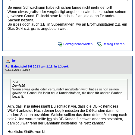
So einen Schwachsinn habe ich schon lange nicht mehr gehört!
Wenn etwas gratis oder vergünstigt angeboten wird, hat es schon seinen
gewissen Grund. Es lockt neue Kundschaft an, die dann für andere
Sachen bezahlt.
So ist es doch auch z.B. in Supermärkten, wo an Eröffnungstagen z.B. ein
Glas Sekt o.ä. gratis angeboten wird.
-
Beitrag beantworten
Beitrag zitieren
bt
Re: Bahngipfel SH 2013 am 1.11. in Lübeck
03.11.2013 13:16
Zitat
Deniz90
Wenn etwas gratis oder vergünstigt angeboten wird, hat es schon seinen
gewissen Grund. Es lockt neue Kundschaft an, die dann für andere Sachen
bezahlt.
Ach, das ist ja interessant! Du schlägst vor, dass die DB kostenloses
WLAN anbietet. Nach deiner Logik müssten die DB-Kunden dann für
andere Sachen bezahlen. Welche sollten das denn deiner Meinung nach
sein? Und warum sollte
ich
als DB-Kunde für etwas anderes bezahlen,
damit
du
während der Bahnfahrt kostenlos ins Netz kannst?
Herzliche Grüße von bt