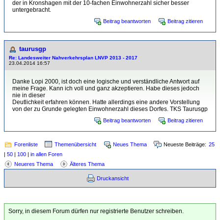
der in Kronshagen mit der 10-fachen Einwohnerzahl sicher besser
untergebracht.
Beitrag beantworten
Beitrag zitieren
taurusgp
Re: Landesweiter Nahverkehrsplan LNVP 2013 - 2017
23.04.2014 16:57
Danke Lopi 2000, ist doch eine logische und verständliche Antwort auf
meine Frage. Kann ich voll und ganz akzeptieren. Habe dieses jedoch
nie in dieser
Deutlichkeit erfahren können. Hatte allerdings eine andere Vorstellung
von der zu Grunde gelegten Einwohnerzahl dieses Dorfes. TKS Taurusgp
Beitrag beantworten
Beitrag zitieren
Forenliste
Themenübersicht
Neues Thema
Neueste Beiträge:
25
|
50
|
100
|
in allen Foren
Neueres Thema
Älteres Thema
Druckansicht
Sorry, in diesem Forum dürfen nur registrierte Benutzer schreiben.