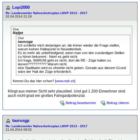
Lopi2000
Re: Landesweiter Nahverkehrsplan LNVP 2013 - 2017
20.04.2014 21:26
Zitat
Railjet
Zitat
taurusgp
Ich schließe mich derjenigen an, die immer wieder die Frage stellen,
warum keinen Haltepunkt in Neuwittenbek.
Es ist mehr als unbefriedigend, wenn man von den zuständigen Stellen
zu hören bekommt : Nein! es geht nicht.
Ich frage, WARUM geht es nicht, dort die RE - Züge halten zu
lassen?????????? Warum nicht.
eine Stadtbahn wird es ohnehin nicht geben. Gerade aus diesem Grund
wäre der Halt der Züge erforderlich.
Kennst Du das hier schon? [
www.nah.sh
]
Klingt aus meiner Sicht sehr plausibel. Und gut 1.200 Einwohner sind
auch nicht grad ein großes Fahrgastpotenzial.
Beitrag beantworten
Beitrag zitieren
taurusgp
Re: Landesweiter Nahverkehrsplan LNVP 2013 - 2017
21.04.2014 09:52