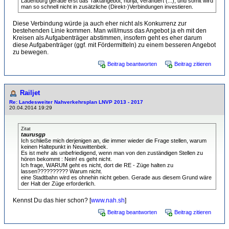
Lauenburg gerade erst das Taktangebot, nunja, verändert (...), und somit wird
man so schnell nicht in zusätzliche (Direkt-)Verbindungen investieren.
Diese Verbindung würde ja auch eher nicht als Konkurrenz zur
bestehenden Linie kommen. Man will/muss das Angebot ja eh mit den
Kreisen als Aufgabenträger abstimmen, insofern geht es eher darum
diese Aufgabenträger (ggf. mit Fördermitteln) zu einem besseren Angebot
zu bewegen.
Beitrag beantworten
Beitrag zitieren
Railjet
Re: Landesweiter Nahverkehrsplan LNVP 2013 - 2017
20.04.2014 19:29
Zitat
taurusgp
Ich schließe mich derjenigen an, die immer wieder die Frage stellen, warum
keinen Haltepunkt in Neuwittenbek.
Es ist mehr als unbefriedigend, wenn man von den zuständigen Stellen zu
hören bekommt : Nein! es geht nicht.
Ich frage, WARUM geht es nicht, dort die RE - Züge halten zu
lassen?????????? Warum nicht.
eine Stadtbahn wird es ohnehin nicht geben. Gerade aus diesem Grund wäre
der Halt der Züge erforderlich.
Kennst Du das hier schon? [
www.nah.sh
]
Beitrag beantworten
Beitrag zitieren