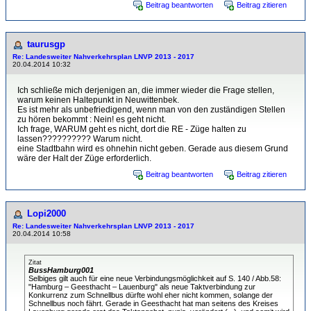
Beitrag beantworten
Beitrag zitieren
taurusgp
Re: Landesweiter Nahverkehrsplan LNVP 2013 - 2017
20.04.2014 10:32
Ich schließe mich derjenigen an, die immer wieder die Frage stellen,
warum keinen Haltepunkt in Neuwittenbek.
Es ist mehr als unbefriedigend, wenn man von den zuständigen Stellen
zu hören bekommt : Nein! es geht nicht.
Ich frage, WARUM geht es nicht, dort die RE - Züge halten zu
lassen?????????? Warum nicht.
eine Stadtbahn wird es ohnehin nicht geben. Gerade aus diesem Grund
wäre der Halt der Züge erforderlich.
Beitrag beantworten
Beitrag zitieren
Lopi2000
Re: Landesweiter Nahverkehrsplan LNVP 2013 - 2017
20.04.2014 10:58
Zitat
BussHamburg001
Selbiges gilt auch für eine neue Verbindungsmöglichkeit auf S. 140 / Abb.58:
"Hamburg – Geesthacht – Lauenburg" als neue Taktverbindung zur
Konkurrenz zum Schnellbus dürfte wohl eher nicht kommen, solange der
Schnellbus noch fährt. Gerade in Geesthacht hat man seitens des Kreises