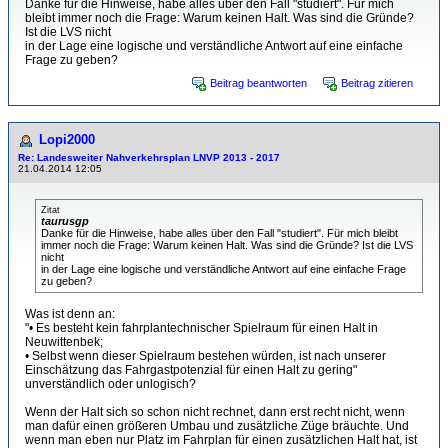
Danke für die Hinweise, habe alles über den Fall "studiert". Für mich
bleibt immer noch die Frage: Warum keinen Halt. Was sind die Gründe?
Ist die LVS nicht
in der Lage eine logische und verständliche Antwort auf eine einfache
Frage zu geben?
Beitrag beantworten
Beitrag zitieren
Lopi2000
Re: Landesweiter Nahverkehrsplan LNVP 2013 - 2017
21.04.2014 12:05
Zitat
taurusgp
Danke für die Hinweise, habe alles über den Fall "studiert". Für mich bleibt
immer noch die Frage: Warum keinen Halt. Was sind die Gründe? Ist die LVS
nicht
in der Lage eine logische und verständliche Antwort auf eine einfache Frage
zu geben?
Was ist denn an:
"• Es besteht kein fahrplantechnischer Spielraum für einen Halt in
Neuwittenbek;
• Selbst wenn dieser Spielraum bestehen würden, ist nach unserer
Einschätzung das Fahrgastpotenzial für einen Halt zu gering"
unverständlich oder unlogisch?
Wenn der Halt sich so schon nicht rechnet, dann erst recht nicht, wenn
man dafür einen größeren Umbau und zusätzliche Züge bräuchte. Und
wenn man eben nur Platz im Fahrplan für einen zusätzlichen Halt hat, ist