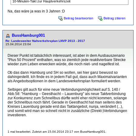
10-Minuten-Takt zur Hauptverkehrszeit
Na, das wäre ja was in 3 Jahren :D
Beitrag beantworten
Beitrag zitieren
BussHamburg001
Re: Landesweiter Nahverkehrsplan LNVP 2013 - 2017
15.04.2014 23:04
Dieser Punkt ist tatsächlich interessant, ist aber in dem Ausbauszenario
"Plus 50 Prozent" enthalten, was so ziemlich jede reaktivierbare Strecke
wieder zum Leben erwecken würde, die noch niet- und nagelfest ist.
Ob das dann Hamburg und SH so wollen, sei hier ganz bewusst so
dahingestellt. Ich finde es in jedem Fall gut, dass auch Maximalvarianten
als Angebotsoptionen in dem Landesverkehrsplan formuliert werden.
Selbiges gilt auch für eine neue Verbindungsmöglichkeit auf S. 140 /
Abb.58: "Hamburg – Geesthacht – Lauenburg" als neue Taktverbindung
zur Konkurrenz zum Schnellbus dürfte wohl eher nicht kommen, solange
der Schnellbus noch fährt. Gerade in Geesthacht hat man seitens des
Kreises Lauenburg gerade erst das Taktangebot, nunja, verändert (...),
und somit wird man so schnell nicht in zusätzliche (Direkt-)Verbindungen
investieren.
1 mal bearbeitet. Zuletzt am 15.04.2014 23:17 von BussHamburg001.