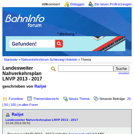
Willkommen!
Einloggen
Ein neues Profil erzeugen
* Werbung *
Startseite
>
Nahverkehrsforum Schleswig-Holstein
> Thema
Landesweiter
Nahverkehrsplan
erweitert
LNVP 2013 - 2017
geschrieben von
Railjet
Forenliste
Themenübersicht
Neues Thema
Neueste Beiträge:
25
|
50
|
100
|
in allen Foren
Railjet
Landesweiter Nahverkehrsplan LNVP 2013 - 2017
14.04.2014 00:51