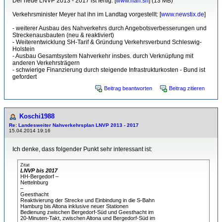
Der neue LNVP 2013 - 2017 ist fertig: [
www.nah.sh
] (13 MB)
Verkehrsminister Meyer hat ihn im Landtag vorgestellt: [
www.newstix.de
]
- weiterer Ausbau des Nahverkehrs durch Angebotsverbesserungen und
Streckenausbauten (neu & reaktiviert)
- Weiterentwicklung SH-Tarif & Gründung Verkehrsverbund Schleswig-
Holstein
- Ausbau Gesamtsystem Nahverkehr insbes. durch Verknüpfung mit
anderen Verkehrsträgern
- schwierige Finanzierung durch steigende Infrastrukturkosten - Bund ist
gefordert
Beitrag beantworten
Beitrag zitieren
Koschi1988
Re: Landesweiter Nahverkehrsplan LNVP 2013 - 2017
15.04.2014 19:16
Ich denke, dass folgender Punkt sehr interessant ist:
Zitat
LNVP bis 2017
HH-Bergedorf –
Nettelnburg
–
Geesthacht
Reaktivierung der Strecke und Einbindung in die S-Bahn
Hamburg bis Altona inklusive neuer Stationen
Bedienung zwischen Bergedorf-Süd und Geesthacht im
20-Minuten-Takt, zwischen Altona und Bergedorf-Süd im