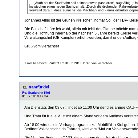
„…„Auch bei der Stadtbahn soll zeitnah etwas passieren“, sagt Albig. „Un
inzwischen einen neuen Sachverhalt: „Durch die drohenden Fahrverbote m
verweist darauf, dass zunächst die Machbar- und Finanzierbarkeit gep
Johannes Albig ist der Grünen Kreischef, Ingmar Soll der FDP-Kreis
Die Botschaft höre ich wohl, allein mir fehlt der Glaube möchte man
Und die Hoffnung innerhalb der nächsten 5 Jahre bereits Gleise verle
Verwaltungschef (OB Kämpfer) erhöht werden, damit er den Auftr
Gruß vom vierachser
1 mal bearbeitet. Zuletzt am 31.05.2018 11:46 von vierachser.
tramfürkiel
Re: Stadtbahn Kiel
01.07.2018 17:54
Am Dienstag, den 03.07., findet ab 11:00 Uhr der diesjährige CAU-F
Und Tram für Kiel e.V. ist mit einem Stand vor dem Audimax vertrete
Ab 18:00 wird es ein Vortragsprogramm zur Mobilität in Kiel geben. 
Berliner Volksentscheids Fahrrad, wird vom “Mut zur Verkehrswende
Die Vorträge finden im CAP3, direkt neben dem Uni-Hochhaus statt.