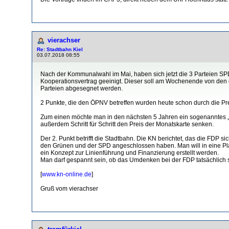
vierachser
Re: Stadtbahn Kiel
03.07.2018 08:55
Nach der Kommunalwahl im Mai, haben sich jetzt die 3 Parteien S
Kooperationsvertrag geeinigt. Dieser soll am Wochenende von de
Parteien abgesegnet werden.
2 Punkte, die den ÖPNV betreffen wurden heute schon durch die Pres
Zum einen möchte man in den nächsten 5 Jahren ein sogenanntes „E
außerdem Schritt für Schritt den Preis der Monatskarte senken.
Der 2. Punkt betrifft die Stadtbahn. Die KN berichtet, das die FDP 
den Grünen und der SPD angeschlossen haben. Man will in eine Pl
ein Konzept zur Linienführung und Finanzierung erstellt werden.
Man darf gespannt sein, ob das Umdenken bei der FDP tatsächlich s
[
www.kn-online.de
]
Gruß vom vierachser