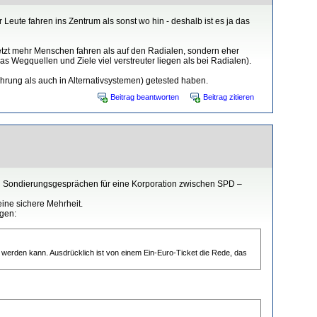
Leute fahren ins Zentrum als sonst wo hin - deshalb ist es ja das
etzt mehr Menschen fahren als auf den Radialen, sondern eher
as Wegquellen und Ziele viel verstreuter liegen als bei Radialen).
rung als auch in Alternativsystemen) getested haben.
Beitrag beantworten
Beitrag zitieren
zu Sondierungsgesprächen für eine Korporation zwischen SPD –
ine sichere Mehrheit.
agen:
ht werden kann. Ausdrücklich ist von einem Ein-Euro-Ticket die Rede, das