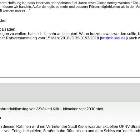
sere Hoffnung ist, dass innerhalb der nächsten fünf Jahre erste Gleise verlegt werden.“ Die 
üssen wir handeln. Außerdem gibt es mehr und bessere Fördermöglichkeiten als in der Verga
rüft werden müsse…“
chef.
 da sagen.
gen zu wollen, halte ich für sehr ambitioniert. Wenn trotzdem was werden sollte, bin
ag der Ratsversammlung vom 15 März 2018 (DRS 0193/2018 [
ratsinfo.kiel.de
]) auch 
ahrradaktionstag von AStA und Klik – klimakonzept 2030 statt.
n.
In diesem Rahmen wird ein Vertreter der Stadt Kiel etwas zur aktuellen ÖPNV-Strateg
 – von Erfolgsbeispielen, Straßenbahn-Bündnissen und dem Schiss vor ‘ner Handvo