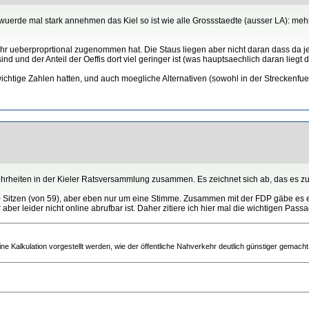
 wuerde mal stark annehmen das Kiel so ist wie alle Grossstaedte (ausser LA): mehr 
ehr ueberproprtional zugenommen hat. Die Staus liegen aber nicht daran dass da j
 und der Anteil der Oeffis dort viel geringer ist (was hauptsaechlich daran liegt d
tige Zahlen hatten, und auch moegliche Alternativen (sowohl in der Streckenfueh
ehrheiten in der Kieler Ratsversammlung zusammen. Es zeichnet sich ab, das es 
Sitzen (von 59), aber eben nur um eine Stimme. Zusammen mit der FDP gäbe es e
aber leider nicht online abrufbar ist. Daher zitiere ich hier mal die wichtigen Pass
ine Kalkulation vorgestellt werden, wie der öffentliche Nahverkehr deutlich günstiger gemac