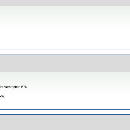
 der verstopften B76..
Pkw.