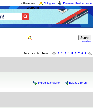
Willkommen!
Einloggen
Ein neues Profil erzeugen
* Werbung *
erweitert
Seite 4 von 9
Seiten:
1
2
3
4
5
6
7
8
9
Beitrag beantworten
Beitrag zitieren