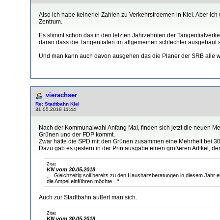
Also ich habe keinerlei Zahlen zu Verkehrstroemen in Kiel. Aber ich
Zentrum.
Es stimmt schon das in den letzten Jahrzehnten der Tangentialverk
daran dass die Tangentialen im allgemeinen schlechter ausgebaut sind
Und man kann auch davon ausgehen das die Planer der SRB alle wich
vierachser
Re: Stadtbahn Kiel
31.05.2018 11:44
Nach der Kommunalwahl Anfang Mai, finden sich jetzt die neuen M
Grünen und der FDP kommt.
Zwar hätte die SPD mit den Grünen zusammen eine Mehrheit bei 30 
Dazu gab es gestern in der Printausgabe einen größeren Artikel, der 
Zitat
KN vom 30.05.2018
„…Gleichzeitig soll bereits zu den Haushaltsberatungen in diesem Jahr e
die Ampel einführen möchte…“
Auch zur Stadtbahn äußert man sich.
Zitat
KN vom 30.05.2018