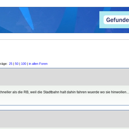
träge:
25
|
50
|
100
|
in allen Foren
hneller als die RB, weil die Stadtbahn halt dahin fahren wuerde wo sie hinwollen...