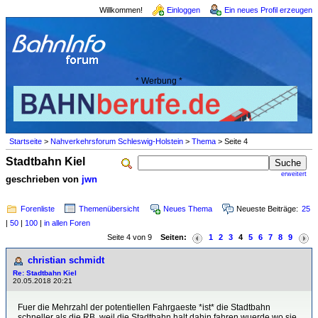
Willkommen!
Einloggen
Ein neues Profil erzeugen
* Werbung *
Startseite
>
Nahverkehrsforum Schleswig-Holstein
>
Thema
> Seite 4
Stadtbahn Kiel
erweitert
geschrieben von
jwn
Forenliste
Themenübersicht
Neues Thema
Neueste Beiträge:
25
|
50
|
100
|
in allen Foren
Seite 4 von 9
Seiten:
1
2
3
4
5
6
7
8
9
christian schmidt
Re: Stadtbahn Kiel
20.05.2018 20:21
Fuer die Mehrzahl der potentiellen Fahrgaeste *ist* die Stadtbahn
schneller als die RB, weil die Stadtbahn halt dahin fahren wuerde wo sie