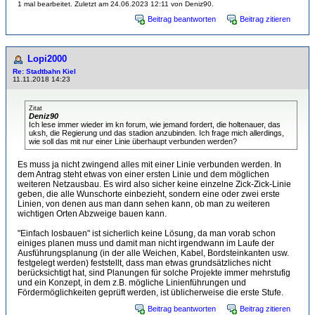
1 mal bearbeitet. Zuletzt am 24.06.2023 12:11 von Deniz90.
Beitrag beantworten
Beitrag zitieren
Lopi2000
Re: Stadtbahn Kiel
11.11.2018 14:23
Zitat
Deniz90
Ich lese immer wieder im kn forum, wie jemand fordert, die holtenauer, das
uksh, die Regierung und das stadion anzubinden. Ich frage mich allerdings,
wie soll das mit nur einer Linie überhaupt verbunden werden?
Es muss ja nicht zwingend alles mit einer Linie verbunden werden. In
dem Antrag steht etwas von einer ersten Linie und dem möglichen
weiteren Netzausbau. Es wird also sicher keine einzelne Zick-Zick-Linie
geben, die alle Wunschorte einbezieht, sondern eine oder zwei erste
Linien, von denen aus man dann sehen kann, ob man zu weiteren
wichtigen Orten Abzweige bauen kann.
"Einfach losbauen" ist sicherlich keine Lösung, da man vorab schon
einiges planen muss und damit man nicht irgendwann im Laufe der
Ausführungsplanung (in der alle Weichen, Kabel, Bordsteinkanten usw.
festgelegt werden) feststellt, dass man etwas grundsätzliches nicht
berücksichtigt hat, sind Planungen für solche Projekte immer mehrstufig
und ein Konzept, in dem z.B. mögliche Linienführungen und
Fördermöglichkeiten geprüft werden, ist üblicherweise die erste Stufe.
Beitrag beantworten
Beitrag zitieren