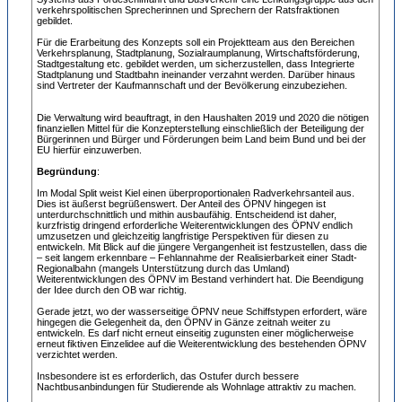
verkehrspolitischen Sprecherinnen und Sprechern der Ratsfraktionen
gebildet.
Für die Erarbeitung des Konzepts soll ein Projektteam aus den Bereichen
Verkehrsplanung, Stadtplanung, Sozialraumplanung, Wirtschaftsförderung,
Stadtgestaltung etc. gebildet werden, um sicherzustellen, dass Integrierte
Stadtplanung und Stadtbahn ineinander verzahnt werden. Darüber hinaus
sind Vertreter der Kaufmannschaft und der Bevölkerung einzubeziehen.
Die Verwaltung wird beauftragt, in den Haushalten 2019 und 2020 die nötigen
finanziellen Mittel für die Konzepterstellung einschließlich der Beteiligung der
Bürgerinnen und Bürger und Förderungen beim Land beim Bund und bei der
EU hierfür einzuwerben.
Begründung
:
Im Modal Split weist Kiel einen überproportionalen Radverkehrsanteil aus.
Dies ist äußerst begrüßenswert. Der Anteil des ÖPNV hingegen ist
unterdurchschnittlich und mithin ausbaufähig. Entscheidend ist daher,
kurzfristig dringend erforderliche Weiterentwicklungen des ÖPNV endlich
umzusetzen und gleichzeitig langfristige Perspektiven für diesen zu
entwickeln. Mit Blick auf die jüngere Vergangenheit ist festzustellen, dass die
– seit langem erkennbare – Fehlannahme der Realisierbarkeit einer Stadt-
Regionalbahn (mangels Unterstützung durch das Umland)
Weiterentwicklungen des ÖPNV im Bestand verhindert hat. Die Beendigung
der Idee durch den OB war richtig.
Gerade jetzt, wo der wasserseitige ÖPNV neue Schiffstypen erfordert, wäre
hingegen die Gelegenheit da, den ÖPNV in Gänze zeitnah weiter zu
entwickeln. Es darf nicht erneut einseitig zugunsten einer möglicherweise
erneut fiktiven Einzelidee auf die Weiterentwicklung des bestehenden ÖPNV
verzichtet werden.
Insbesondere ist es erforderlich, das Ostufer durch bessere
Nachtbusanbindungen für Studierende als Wohnlage attraktiv zu machen.