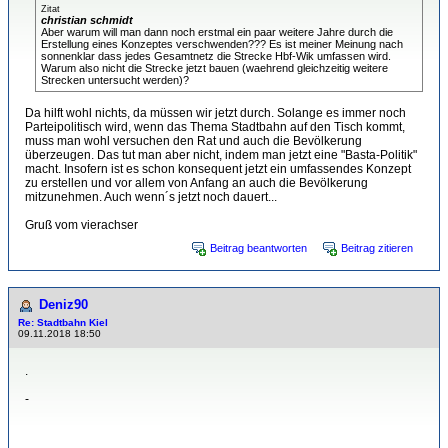
Zitat
christian schmidt
Aber warum will man dann noch erstmal ein paar weitere Jahre durch die
Erstellung eines Konzeptes verschwenden??? Es ist meiner Meinung nach
sonnenklar dass jedes Gesamtnetz die Strecke Hbf-Wik umfassen wird.
Warum also nicht die Strecke jetzt bauen (waehrend gleichzeitig weitere
Strecken untersucht werden)?
Da hilft wohl nichts, da müssen wir jetzt durch. Solange es immer noch
Parteipolitisch wird, wenn das Thema Stadtbahn auf den Tisch kommt,
muss man wohl versuchen den Rat und auch die Bevölkerung
überzeugen. Das tut man aber nicht, indem man jetzt eine "Basta-Politik"
macht. Insofern ist es schon konsequent jetzt ein umfassendes Konzept
zu erstellen und vor allem von Anfang an auch die Bevölkerung
mitzunehmen. Auch wenn´s jetzt noch dauert...
Gruß vom vierachser
Beitrag beantworten
Beitrag zitieren
Deniz90
Re: Stadtbahn Kiel
09.11.2018 18:50
.
-