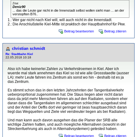
Zitat
Deniz90
... das die Leute gar nicht in die Innenstadt selbst wollen sieht man ... an der
verstopften B76..
1.: Wer gar nicht nach Kiel will, will auch nicht in die Innenstadt.
2.: Die Anschlußstelle Kiel-Mitte ist praktisch der Hauptbahnhof für Pkw.
Beitrag beantworten
Beitrag zitieren
christian schmidt
Re: Stadtbahn Kiel
22.05.2018 10:18
Also ich habe keinerlei Zahlen zu Verkehrstroemen in Kiel. Aber ich
wuerde mal stark annehmen das Kiel so ist wie alle Grossstaedte (ausser
LA): mehr Leute fahren ins Zentrum als sonst wo hin - deshalb ist es ja
das Zentrum.
Es stimmt schon das in den letzten Jahrzehnten der Tangentialverkehr
ueberproprtional zugenommen hat. Die Staus liegen aber nicht daran
dass da jetzt mehr Menschen fahren als auf den Radialen, sondern eher
daran dass die Tangentialen im allgemeinen schlechter ausgebaut sind
und der Anteil der Oeffis dort viel geringer ist (was hauptsaechlich daran
liegt das Wegquellen und Ziele viel verstreuter liegen als bei Radialen).
Und man kann auch davon ausgehen das die Planer der SRB alle
wichtige Zahlen hatten, und auch moegliche Alternativen (sowohl in der
Streckenfuehrung als auch in Alternativsystemen) getested haben.
Beitrag beantworten
Beitrag zitieren