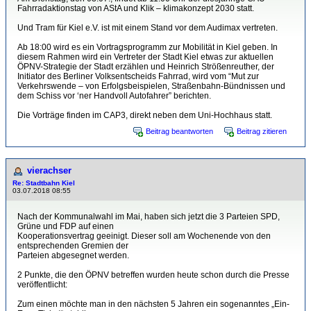
Fahrradaktionstag von AStA und Klik – klimakonzept 2030 statt.
Und Tram für Kiel e.V. ist mit einem Stand vor dem Audimax vertreten.
Ab 18:00 wird es ein Vortragsprogramm zur Mobilität in Kiel geben. In
diesem Rahmen wird ein Vertreter der Stadt Kiel etwas zur aktuellen
ÖPNV-Strategie der Stadt erzählen und Heinrich Strößenreuther, der
Initiator des Berliner Volksentscheids Fahrrad, wird vom “Mut zur
Verkehrswende – von Erfolgsbeispielen, Straßenbahn-Bündnissen und
dem Schiss vor ‘ner Handvoll Autofahrer” berichten.
Die Vorträge finden im CAP3, direkt neben dem Uni-Hochhaus statt.
Beitrag beantworten
Beitrag zitieren
vierachser
Re: Stadtbahn Kiel
03.07.2018 08:55
Nach der Kommunalwahl im Mai, haben sich jetzt die 3 Parteien SPD,
Grüne und FDP auf einen
Kooperationsvertrag geeinigt. Dieser soll am Wochenende von den
entsprechenden Gremien der
Parteien abgesegnet werden.
2 Punkte, die den ÖPNV betreffen wurden heute schon durch die Presse
veröffentlicht:
Zum einen möchte man in den nächsten 5 Jahren ein sogenanntes „Ein-