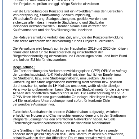
technische und finanzielle Umsetzbarkeit
des Projekts zu prüfen und ggf. nötige Schritte einzuleiten.
Für die Erarbeitung des Konzepts soll ein Projektteam aus den Bereichen
Verkehrsplanung, Stadtplanung, Sozialraumplanung,
Wirtschaftsförderung, Stadtgestaltung etc. gebildet werden, um
sicherzustellen, dass Integrierte Stadtplanung und Stadtbahn
ineinander verzahnt werden. Darüber hinaus sind Vertreter der
Kaufmannschaft und der Bevölkerung einzubeziehen.
Die Ratsversammlung verfolgt das Ziel, am Ende der Konzeptentwicklung
eine breite Akzeptanz der Bevölkerung für das Projekt zu erreichen.
Die Verwaltung wird beauftragt, in den Haushalten 2019 und 2020 die nötigen
finanziellen Mittel für die Konzepterstellung einschließlich der
Bürger*innenbeteiligung einzustellen und Förderungen beim Land beim Bund
und bei der EU hierfür einzuwerben.
________________________________________
Begründung:
Die Fortschreibung des Verkehrsentwicklungsplans (VEP) ÖPNV im Auftrag
der Landeshauptstadt (LH) Kiel schließt mit einer fachlichen Empfehlung,
die Stadtbahn, bzw. eine StadtRegionalbahn, umzusetzen. Da eine
Umsetzung der StadtRegionalbahn kurzfristig nicht sinnvoll bzw. politisch
durchsetzbar ist, sollte die LH Kiel das umsetzen, wofür sie die alleinige
Verantwortung übernehmen kann. Dies ist ein Stadtbahnnetz für die stärksten
Achsen des öffentlichen Nahverkehrs in Kiel. Die Fortschreibung des VEP
ÖPNV liefert hierfür eine gute fachliche Grundlage. Hier liegen im Auftrag der
LH Kiel erarbeitete Untersuchungen und sofort für konkrete Ziele
verwendbare Aussagen vor.
Zahlreiche Stadtbahnen in anderen Städten haben aufgezeigt, welchen
erheblichen Nutzen und Charme schienengebundene und in den Stadtraum
integrierte Lösungen für den öffentlichen Nahverkehr haben. Aktuelle
Fördermöglichkeiten verbessern noch die finanzielle Machbarkeit.
Eine Stadtbahn für Kiel ist nicht nur ein Instrument der Verkehrswende,
sondern dient gleichzeitig auch dazu, den Stadtraum deutlich aufzuwerten,
beispielsweise in dem der öffentliche Raum neu gestaltet wird und