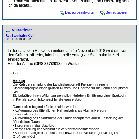
Und man will auch nur ein "Konzept" - von Planung und Umsetzung sehe
ich da nichts...
Beitrag beantworten
Beitrag zitieren
vierachser
Re: Stadtbahn Kiel
08.11.2018 08:25
In der nächsten Ratsversammlung am 15.November 2018 wird ein, von
den Grünen initiierter, interfraktionelle Antrag zur Stadtbahn in Kiel
eingebracht.
Hier der Antrag (
DRS 827/2018
) im Wortlaut:
Zitat
Antrag:
Die Ratsversammlung der Landeshauptstadt Kiel sieht in einem
Stadtbahnprojekt einen großen Nutzen und Charme für die Landeshauptstadt
Kiel.
Sie bekräftigt ihren Willen zur schnellstmöglichen Einführung einer Stadtbahn
in Kiel als Zukunftskonzept für die ganze Stadt.
Damit sollen folgende Ziele erreicht werden:
• Aufwertung des öffentlichen Nahverkehrs als Alternative zum
Individualverkehr
• Aufwertung des Stadtraums der Landeshauptstadt durch Gestaltung des
öffentlichen Raums
• Integration in das Stadtbild
• Verbesserung der Mobilität für Verkehrsteilnehmer*innen
• Anschlussfähigkeit für eine zukunftsweisende Verkehrsgestaltung im
Großraum Kiel