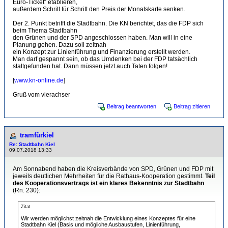
Euro-Ticket“ etablieren,
außerdem Schritt für Schritt den Preis der Monatskarte senken.
Der 2. Punkt betrifft die Stadtbahn. Die KN berichtet, das die FDP sich
beim Thema Stadtbahn
den Grünen und der SPD angeschlossen haben. Man will in eine
Planung gehen. Dazu soll zeitnah
ein Konzept zur Linienführung und Finanzierung erstellt werden.
Man darf gespannt sein, ob das Umdenken bei der FDP tatsächlich
stattgefunden hat. Dann müssen jetzt auch Taten folgen!
[
www.kn-online.de
]
Gruß vom vierachser
Beitrag beantworten
Beitrag zitieren
tramfürkiel
Re: Stadtbahn Kiel
09.07.2018 13:33
Am Sonnabend haben die Kreisverbände von SPD, Grünen und FDP mit
jeweils deutlichen Mehrheiten für die Rathaus-Kooperation gestimmt.
Teil
des Kooperationsvertrags ist ein klares Bekenntnis zur Stadtbahn
(Rn. 230):
Zitat
Wir werden möglichst zeitnah die Entwicklung eines Konzeptes für eine
Stadtbahn Kiel (Basis und mögliche Ausbaustufen, Linienführung,