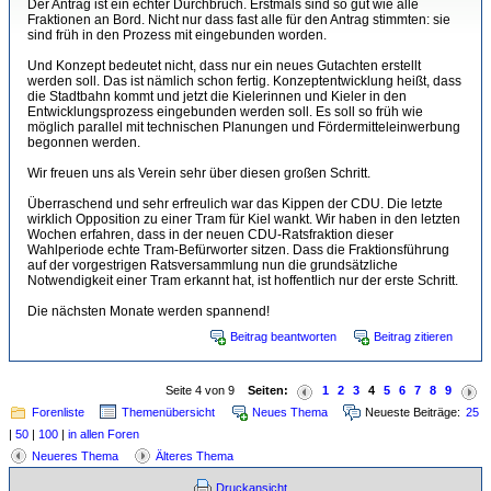
Der Antrag ist ein echter Durchbruch. Erstmals sind so gut wie alle
Fraktionen an Bord. Nicht nur dass fast alle für den Antrag stimmten: sie
sind früh in den Prozess mit eingebunden worden.
Und Konzept bedeutet nicht, dass nur ein neues Gutachten erstellt
werden soll. Das ist nämlich schon fertig. Konzeptentwicklung heißt, dass
die Stadtbahn kommt und jetzt die Kielerinnen und Kieler in den
Entwicklungsprozess eingebunden werden soll. Es soll so früh wie
möglich parallel mit technischen Planungen und Fördermitteleinwerbung
begonnen werden.
Wir freuen uns als Verein sehr über diesen großen Schritt.
Überraschend und sehr erfreulich war das Kippen der CDU. Die letzte
wirklich Opposition zu einer Tram für Kiel wankt. Wir haben in den letzten
Wochen erfahren, dass in der neuen CDU-Ratsfraktion dieser
Wahlperiode echte Tram-Befürworter sitzen. Dass die Fraktionsführung
auf der vorgestrigen Ratsversammlung nun die grundsätzliche
Notwendigkeit einer Tram erkannt hat, ist hoffentlich nur der erste Schritt.
Die nächsten Monate werden spannend!
Beitrag beantworten
Beitrag zitieren
Seite 4 von 9
Seiten:
1
2
3
4
5
6
7
8
9
Forenliste
Themenübersicht
Neues Thema
Neueste Beiträge:
25
|
50
|
100
|
in allen Foren
Neueres Thema
Älteres Thema
Druckansicht