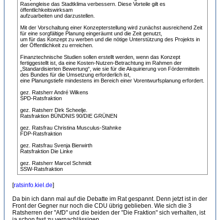
Rasengleise das Stadtklima verbessern. Diese Vorteile gilt es
öffentlichkeitswirksam
aufzuarbeiten und darzustellen.
Mit der Vorschaltung einer Konzepterstellung wird zunächst ausreichend Zeit
für eine sorgfältige Planung eingeräumt und die Zeit genutzt,
um für das Konzept zu werben und die nötige Unterstützung des Projekts in
der Öffentlichkeit zu erreichen.
Finanztechnische Studien sollen erstellt werden, wenn das Konzept
fertiggestellt ist, da eine Kosten-Nutzen-Betrachtung im Rahmen der
„Standardisierten Bewertung“, wie sie für die Akquirierung von Fördermitteln
des Bundes für die Umsetzung erforderlich ist,
eine Planungstiefe mindestens im Bereich einer Vorentwurfsplanung erfordert.
gez. Ratsherr André Wilkens
SPD-Ratsfraktion
gez. Ratsherr Dirk Scheelje.
Ratsfraktion BÜNDNIS 90/DIE GRÜNEN
gez. Ratsfrau Christina Musculus-Stahnke
FDP-Ratsfraktion
gez. Ratsfrau Svenja Bierwirth
Ratsfraktion Die Linke
gez. Ratsherr Marcel Schmidt
SSW-Ratsfraktion
[
ratsinfo.kiel.de
]
Da bin ich dann mal auf die Debatte im Rat gespannt. Denn jetzt ist in der
Front der Gegner nur noch die CDU übrig geblieben. Wie sich die 3
Ratsherren der "AfD" und die beiden der "Die Fraktion" sich verhalten, ist
ja schon fast zu vernachlässigen...