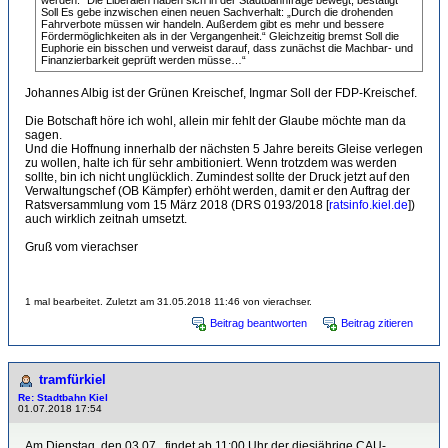
werden.“ Die Liberalen haben sich in der Stadtbahnfrage bewegt, bestätigt
Soll Es gebe inzwischen einen neuen Sachverhalt: „Durch die drohenden
Fahrverbote müssen wir handeln. Außerdem gibt es mehr und bessere
Fördermöglichkeiten als in der Vergangenheit.“ Gleichzeitig bremst Soll die
Euphorie ein bisschen und verweist darauf, dass zunächst die Machbar- und
Finanzierbarkeit geprüft werden müsse…“
Johannes Albig ist der Grünen Kreischef, Ingmar Soll der FDP-Kreischef.
Die Botschaft höre ich wohl, allein mir fehlt der Glaube möchte man da
sagen.
Und die Hoffnung innerhalb der nächsten 5 Jahre bereits Gleise verlegen
zu wollen, halte ich für sehr ambitioniert. Wenn trotzdem was werden
sollte, bin ich nicht unglücklich. Zumindest sollte der Druck jetzt auf den
Verwaltungschef (OB Kämpfer) erhöht werden, damit er den Auftrag der
Ratsversammlung vom 15 März 2018 (DRS 0193/2018 [
ratsinfo.kiel.de
])
auch wirklich zeitnah umsetzt.
Gruß vom vierachser
1 mal bearbeitet. Zuletzt am 31.05.2018 11:46 von vierachser.
Beitrag beantworten
Beitrag zitieren
tramfürkiel
Re: Stadtbahn Kiel
01.07.2018 17:54
Am Dienstag, den 03.07., findet ab 11:00 Uhr der diesjährige CAU-