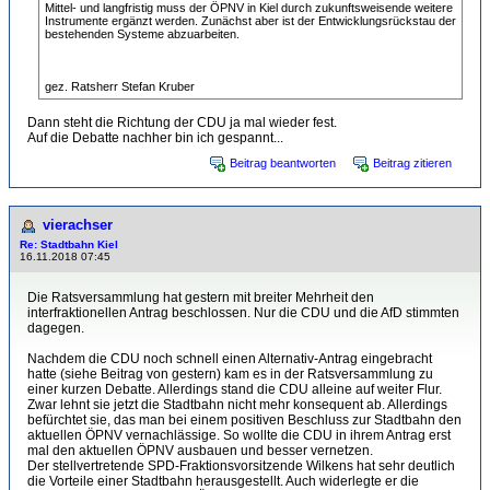
Mittel- und langfristig muss der ÖPNV in Kiel durch zukunftsweisende weitere
Instrumente ergänzt werden. Zunächst aber ist der Entwicklungsrückstau der
bestehenden Systeme abzuarbeiten.
gez. Ratsherr Stefan Kruber
Dann steht die Richtung der CDU ja mal wieder fest.
Auf die Debatte nachher bin ich gespannt...
Beitrag beantworten
Beitrag zitieren
vierachser
Re: Stadtbahn Kiel
16.11.2018 07:45
Die Ratsversammlung hat gestern mit breiter Mehrheit den
interfraktionellen Antrag beschlossen. Nur die CDU und die AfD stimmten
dagegen.
Nachdem die CDU noch schnell einen Alternativ-Antrag eingebracht
hatte (siehe Beitrag von gestern) kam es in der Ratsversammlung zu
einer kurzen Debatte. Allerdings stand die CDU alleine auf weiter Flur.
Zwar lehnt sie jetzt die Stadtbahn nicht mehr konsequent ab. Allerdings
befürchtet sie, das man bei einem positiven Beschluss zur Stadtbahn den
aktuellen ÖPNV vernachlässige. So wollte die CDU in ihrem Antrag erst
mal den aktuellen ÖPNV ausbauen und besser vernetzen.
Der stellvertretende SPD-Fraktionsvorsitzende Wilkens hat sehr deutlich
die Vorteile einer Stadtbahn herausgestellt. Auch widerlegte er die