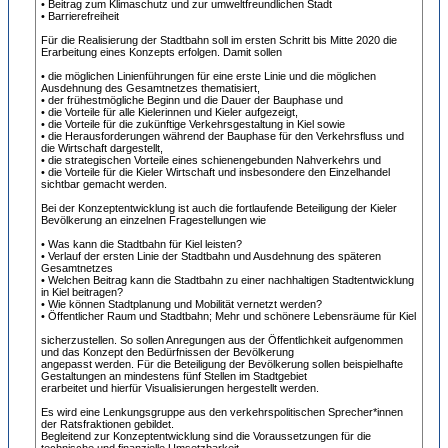
• Beitrag zum Klimaschutz und zur umweltfreundlichen Stadt
• Barrierefreiheit
Für die Realisierung der Stadtbahn soll im ersten Schritt bis Mitte 2020 die
Erarbeitung eines Konzepts erfolgen. Damit sollen
• die möglichen Linienführungen für eine erste Linie und die möglichen
Ausdehnung des Gesamtnetzes thematisiert,
• der frühestmögliche Beginn und die Dauer der Bauphase und
• die Vorteile für alle Kielerinnen und Kieler aufgezeigt,
• die Vorteile für die zukünftige Verkehrsgestaltung in Kiel sowie
• die Herausforderungen während der Bauphase für den Verkehrsfluss und
die Wirtschaft dargestellt,
• die strategischen Vorteile eines schienengebunden Nahverkehrs und
• die Vorteile für die Kieler Wirtschaft und insbesondere den Einzelhandel
sichtbar gemacht werden.
Bei der Konzeptentwicklung ist auch die fortlaufende Beteiligung der Kieler
Bevölkerung an einzelnen Fragestellungen wie
• Was kann die Stadtbahn für Kiel leisten?
• Verlauf der ersten Linie der Stadtbahn und Ausdehnung des späteren
Gesamtnetzes
• Welchen Beitrag kann die Stadtbahn zu einer nachhaltigen Stadtentwicklung
in Kiel beitragen?
• Wie können Stadtplanung und Mobilität vernetzt werden?
• Öffentlicher Raum und Stadtbahn; Mehr und schönere Lebensräume für Kiel
sicherzustellen. So sollen Anregungen aus der Öffentlichkeit aufgenommen
und das Konzept den Bedürfnissen der Bevölkerung
angepasst werden. Für die Beteiligung der Bevölkerung sollen beispielhafte
Gestaltungen an mindestens fünf Stellen im Stadtgebiet
erarbeitet und hierfür Visualisierungen hergestellt werden.
Es wird eine Lenkungsgruppe aus den verkehrspolitischen Sprecher*innen
der Ratsfraktionen gebildet.
Begleitend zur Konzeptentwicklung sind die Voraussetzungen für die