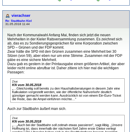
vierachser
Re: Stadtbahn Kiel
31.05.2018 11:44
Nach der Kommunalwahl Anfang Mai, finden sich jetzt die neuen
Mehrheiten in der Kieler Ratsversammlung zusammen. Es zeichnet sich
ab, das es zu Sondierungsgesprächen für eine Korporation zwischen
SPD – Grünen und der FDP kommt.
Zwar hätte die SPD mit den Grünen zusammen eine Mehrheit bei 30
Sitzen (von 59), aber eben nur um eine Stimme. Zusammen mit der FDP
gäbe es eine sichere Mehrheit.
Dazu gab es gestern in der Printausgabe einen größeren Artikel, der aber
leider nicht online abrufbar ist. Daher zitiere ich hier mal die wichtigen
Passagen:
Zitat
KN vom 30.05.2018
„…Gleichzeitig soll bereits zu den Haushaltsberatungen in diesem Jahr eine
Kalkulation vorgestellt werden, wie der öffentliche Nahverkehr deutlich
günstiger gemacht werden kann. Ausdrücklich ist von einem Ein-Euro-Ticket
die Rede, das die Ampel einführen möchte…“
Auch zur Stadtbahn äußert man sich.
Zitat
KN vom 30.05.2018
„…„Auch bei der Stadtbahn soll zeitnah etwas passieren“, sagt Albig. „Unsere
Hoffnung ist, dass innerhalb der nächsten fünf Jahre erste Gleise verlegt