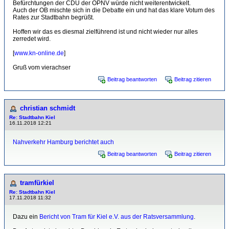
Befürchtungen der CDU der ÖPNV würde nicht weiterentwickelt.
Auch der OB mischte sich in die Debatte ein und hat das klare Votum des
Rates zur Stadtbahn begrüßt.
Hoffen wir das es diesmal zielführend ist und nicht wieder nur alles
zerredet wird.
[
www.kn-online.de
]
Gruß vom vierachser
Beitrag beantworten
Beitrag zitieren
christian schmidt
Re: Stadtbahn Kiel
16.11.2018 12:21
Nahverkehr Hamburg berichtet auch
Beitrag beantworten
Beitrag zitieren
tramfürkiel
Re: Stadtbahn Kiel
17.11.2018 11:32
Dazu ein
Bericht von Tram für Kiel e.V. aus der Ratsversammlung
.