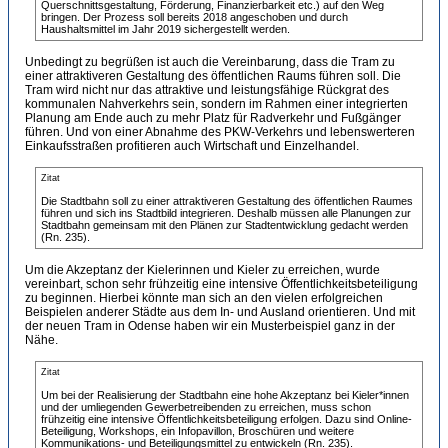
Querschnittsgestaltung, Förderung, Finanzierbarkeit etc.) auf den Weg
bringen. Der Prozess soll bereits 2018 angeschoben und durch
Haushaltsmittel im Jahr 2019 sichergestellt werden.
Unbedingt zu begrüßen ist auch die Vereinbarung, dass die Tram zu
einer attraktiveren Gestaltung des öffentlichen Raums führen soll. Die
Tram wird nicht nur das attraktive und leistungsfähige Rückgrat des
kommunalen Nahverkehrs sein, sondern im Rahmen einer integrierten
Planung am Ende auch zu mehr Platz für Radverkehr und Fußgänger
führen. Und von einer Abnahme des PKW-Verkehrs und lebenswerteren
Einkaufsstraßen profitieren auch Wirtschaft und Einzelhandel.
Zitat
Die Stadtbahn soll zu einer attraktiveren Gestaltung des öffentlichen Raumes
führen und sich ins Stadtbild integrieren. Deshalb müssen alle Planungen zur
Stadtbahn gemeinsam mit den Plänen zur Stadtentwicklung gedacht werden
(Rn. 235).
Um die Akzeptanz der Kielerinnen und Kieler zu erreichen, wurde
vereinbart, schon sehr frühzeitig eine intensive Öffentlichkeitsbeteiligung
zu beginnen. Hierbei könnte man sich an den vielen erfolgreichen
Beispielen anderer Städte aus dem In- und Ausland orientieren. Und mit
der neuen Tram in Odense haben wir ein Musterbeispiel ganz in der
Nähe.
Zitat
Um bei der Realisierung der Stadtbahn eine hohe Akzeptanz bei Kieler*innen
und der umliegenden Gewerbetreibenden zu erreichen, muss schon
frühzeitig eine intensive Öffentlichkeitsbeteiligung erfolgen. Dazu sind Online-
Beteiligung, Workshops, ein Infopavillon, Broschüren und weitere
Kommunikations- und Beteiligungsmittel zu entwickeln (Rn. 235).