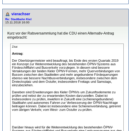
vierachser
Re: Stadtbahn Kiel
15.11.2018 16:00
Kurz vor der Ratsversammlung hat die CDU einen Alternativ-Antrag
eingebracht:
Zitat
Antrag
:
Der Oberbürgermeister wird beauftragt, bis Ende des ersten Quartals 2019
ein Konzept zur Weiterentwicklung des bestehenden ÖPNV-Systems aus
Fördeschifffahrt und Busverkehr vorzulegen. In diesem sind bessere
Vertaktungen der beiden Kieler ÖPNV-Formen, mehr Querverbindungen von
Bussen zwischen den Stadtteilen und mehr angebundene Fördequerungen
ebenso wie bessere Nachtbusverbindungen, insbesondere zwischen dem
Dreiecksplatz und dem Ostufer, insbesondere Freitags und Samstags,
einzubeziehen.
Daneben sind Erweiterungen des Kieler ÖPNVs um Zukunftselemente zu
prüfen und nebst der zu erwartenden Kosten darzustellen. Dabei ist
insbesondere zu prüfen, inwiefern in Zukunft eine (schienengebundene)
Stadtbahn und autonomes Fahren zur Verbesserung der ÖPNV-Nachfrage
beitragen können. Dabei ist insbesondere eine Schienenverbindung, getrennt
vom übrigen Verkehr, vom West- zum Ostufer zu prüfen.
Darüber hinaus wird für die Weiterentwicklung des bestehenden ÖPNV-
Systems aus Fördeschifffahrt und Busverkehr eine Lenkungsgruppe aus den