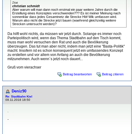
Zitat
christian schmidt
Aber warum will man dann noch erstmal ein paar weitere Jahre durch die
Erstellung eines Konzeptes verschwenden??? Es ist meiner Meinung nach
sonnenklar dass jedes Gesamtnetz die Strecke Hbf-Wik umfassen wird.
Warum also nicht die Strecke jetzt bauen (waehrend gleichzeitig weitere
Strecken untersucht werden)?
Da hilft wohl nichts, da müssen wir jetzt durch. Solange es immer noch
Parteipolitisch wird, wenn das Thema Stadtbahn auf den Tisch kommt,
muss man wohl versuchen den Rat und auch die Bevölkerung
überzeugen. Das tut man aber nicht, indem man jetzt eine "Basta-Politik"
macht. Insofern ist es schon konsequent jetzt ein umfassendes Konzept
zu erstellen und vor allem von Anfang an auch die Bevölkerung
mitzunehmen. Auch wenn´s jetzt noch dauert...
Gruß vom vierachser
Beitrag beantworten
Beitrag zitieren
Deniz90
Re: Stadtbahn Kiel
09.11.2018 18:50
.
-