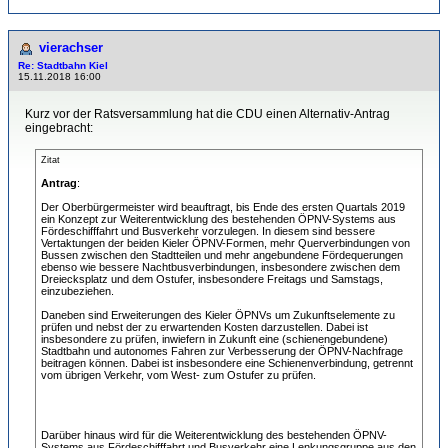
vierachser
Re: Stadtbahn Kiel
15.11.2018 16:00
Kurz vor der Ratsversammlung hat die CDU einen Alternativ-Antrag
eingebracht:
Zitat
Antrag
:
Der Oberbürgermeister wird beauftragt, bis Ende des ersten Quartals 2019
ein Konzept zur Weiterentwicklung des bestehenden ÖPNV-Systems aus
Fördeschifffahrt und Busverkehr vorzulegen. In diesem sind bessere
Vertaktungen der beiden Kieler ÖPNV-Formen, mehr Querverbindungen von
Bussen zwischen den Stadtteilen und mehr angebundene Fördequerungen
ebenso wie bessere Nachtbusverbindungen, insbesondere zwischen dem
Dreiecksplatz und dem Ostufer, insbesondere Freitags und Samstags,
einzubeziehen.
Daneben sind Erweiterungen des Kieler ÖPNVs um Zukunftselemente zu
prüfen und nebst der zu erwartenden Kosten darzustellen. Dabei ist
insbesondere zu prüfen, inwiefern in Zukunft eine (schienengebundene)
Stadtbahn und autonomes Fahren zur Verbesserung der ÖPNV-Nachfrage
beitragen können. Dabei ist insbesondere eine Schienenverbindung, getrennt
vom übrigen Verkehr, vom West- zum Ostufer zu prüfen.
Darüber hinaus wird für die Weiterentwicklung des bestehenden ÖPNV-
Systems aus Fördeschifffahrt und Busverkehr eine Lenkungsgruppe aus den