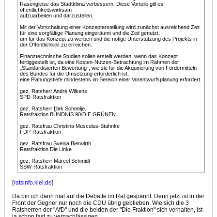
Rasengleise das Stadtklima verbessern. Diese Vorteile gilt es
öffentlichkeitswirksam
aufzuarbeiten und darzustellen.
Mit der Vorschaltung einer Konzepterstellung wird zunächst ausreichend Zeit
für eine sorgfältige Planung eingeräumt und die Zeit genutzt,
um für das Konzept zu werben und die nötige Unterstützung des Projekts in
der Öffentlichkeit zu erreichen.
Finanztechnische Studien sollen erstellt werden, wenn das Konzept
fertiggestellt ist, da eine Kosten-Nutzen-Betrachtung im Rahmen der
„Standardisierten Bewertung“, wie sie für die Akquirierung von Fördermitteln
des Bundes für die Umsetzung erforderlich ist,
eine Planungstiefe mindestens im Bereich einer Vorentwurfsplanung erfordert.
gez. Ratsherr André Wilkens
SPD-Ratsfraktion
gez. Ratsherr Dirk Scheelje.
Ratsfraktion BÜNDNIS 90/DIE GRÜNEN
gez. Ratsfrau Christina Musculus-Stahnke
FDP-Ratsfraktion
gez. Ratsfrau Svenja Bierwirth
Ratsfraktion Die Linke
gez. Ratsherr Marcel Schmidt
SSW-Ratsfraktion
[
ratsinfo.kiel.de
]
Da bin ich dann mal auf die Debatte im Rat gespannt. Denn jetzt ist in der
Front der Gegner nur noch die CDU übrig geblieben. Wie sich die 3
Ratsherren der "AfD" und die beiden der "Die Fraktion" sich verhalten, ist
ja schon fast zu vernachlässigen...