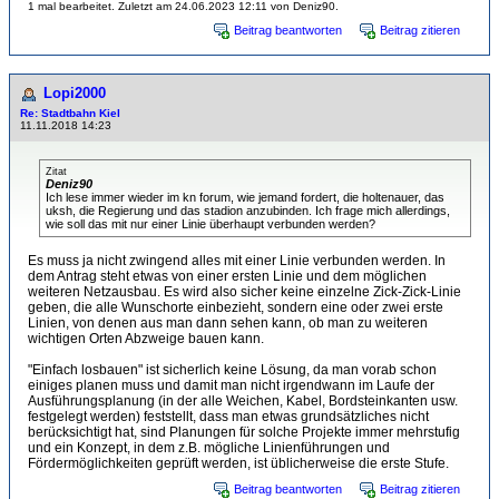
1 mal bearbeitet. Zuletzt am 24.06.2023 12:11 von Deniz90.
Beitrag beantworten
Beitrag zitieren
Lopi2000
Re: Stadtbahn Kiel
11.11.2018 14:23
Zitat
Deniz90
Ich lese immer wieder im kn forum, wie jemand fordert, die holtenauer, das
uksh, die Regierung und das stadion anzubinden. Ich frage mich allerdings,
wie soll das mit nur einer Linie überhaupt verbunden werden?
Es muss ja nicht zwingend alles mit einer Linie verbunden werden. In
dem Antrag steht etwas von einer ersten Linie und dem möglichen
weiteren Netzausbau. Es wird also sicher keine einzelne Zick-Zick-Linie
geben, die alle Wunschorte einbezieht, sondern eine oder zwei erste
Linien, von denen aus man dann sehen kann, ob man zu weiteren
wichtigen Orten Abzweige bauen kann.
"Einfach losbauen" ist sicherlich keine Lösung, da man vorab schon
einiges planen muss und damit man nicht irgendwann im Laufe der
Ausführungsplanung (in der alle Weichen, Kabel, Bordsteinkanten usw.
festgelegt werden) feststellt, dass man etwas grundsätzliches nicht
berücksichtigt hat, sind Planungen für solche Projekte immer mehrstufig
und ein Konzept, in dem z.B. mögliche Linienführungen und
Fördermöglichkeiten geprüft werden, ist üblicherweise die erste Stufe.
Beitrag beantworten
Beitrag zitieren