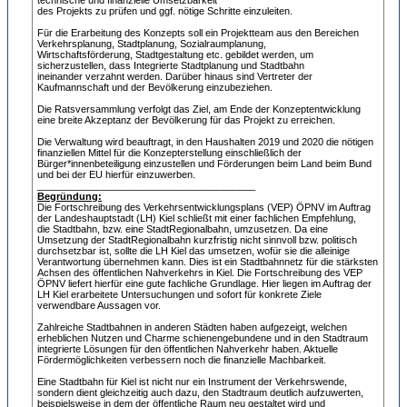
technische und finanzielle Umsetzbarkeit
des Projekts zu prüfen und ggf. nötige Schritte einzuleiten.
Für die Erarbeitung des Konzepts soll ein Projektteam aus den Bereichen
Verkehrsplanung, Stadtplanung, Sozialraumplanung,
Wirtschaftsförderung, Stadtgestaltung etc. gebildet werden, um
sicherzustellen, dass Integrierte Stadtplanung und Stadtbahn
ineinander verzahnt werden. Darüber hinaus sind Vertreter der
Kaufmannschaft und der Bevölkerung einzubeziehen.
Die Ratsversammlung verfolgt das Ziel, am Ende der Konzeptentwicklung
eine breite Akzeptanz der Bevölkerung für das Projekt zu erreichen.
Die Verwaltung wird beauftragt, in den Haushalten 2019 und 2020 die nötigen
finanziellen Mittel für die Konzepterstellung einschließlich der
Bürger*innenbeteiligung einzustellen und Förderungen beim Land beim Bund
und bei der EU hierfür einzuwerben.
________________________________________
Begründung:
Die Fortschreibung des Verkehrsentwicklungsplans (VEP) ÖPNV im Auftrag
der Landeshauptstadt (LH) Kiel schließt mit einer fachlichen Empfehlung,
die Stadtbahn, bzw. eine StadtRegionalbahn, umzusetzen. Da eine
Umsetzung der StadtRegionalbahn kurzfristig nicht sinnvoll bzw. politisch
durchsetzbar ist, sollte die LH Kiel das umsetzen, wofür sie die alleinige
Verantwortung übernehmen kann. Dies ist ein Stadtbahnnetz für die stärksten
Achsen des öffentlichen Nahverkehrs in Kiel. Die Fortschreibung des VEP
ÖPNV liefert hierfür eine gute fachliche Grundlage. Hier liegen im Auftrag der
LH Kiel erarbeitete Untersuchungen und sofort für konkrete Ziele
verwendbare Aussagen vor.
Zahlreiche Stadtbahnen in anderen Städten haben aufgezeigt, welchen
erheblichen Nutzen und Charme schienengebundene und in den Stadtraum
integrierte Lösungen für den öffentlichen Nahverkehr haben. Aktuelle
Fördermöglichkeiten verbessern noch die finanzielle Machbarkeit.
Eine Stadtbahn für Kiel ist nicht nur ein Instrument der Verkehrswende,
sondern dient gleichzeitig auch dazu, den Stadtraum deutlich aufzuwerten,
beispielsweise in dem der öffentliche Raum neu gestaltet wird und