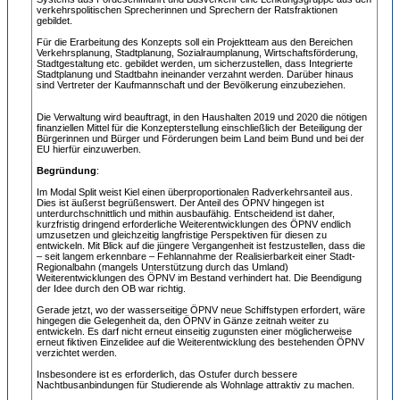
verkehrspolitischen Sprecherinnen und Sprechern der Ratsfraktionen
gebildet.
Für die Erarbeitung des Konzepts soll ein Projektteam aus den Bereichen
Verkehrsplanung, Stadtplanung, Sozialraumplanung, Wirtschaftsförderung,
Stadtgestaltung etc. gebildet werden, um sicherzustellen, dass Integrierte
Stadtplanung und Stadtbahn ineinander verzahnt werden. Darüber hinaus
sind Vertreter der Kaufmannschaft und der Bevölkerung einzubeziehen.
Die Verwaltung wird beauftragt, in den Haushalten 2019 und 2020 die nötigen
finanziellen Mittel für die Konzepterstellung einschließlich der Beteiligung der
Bürgerinnen und Bürger und Förderungen beim Land beim Bund und bei der
EU hierfür einzuwerben.
Begründung
:
Im Modal Split weist Kiel einen überproportionalen Radverkehrsanteil aus.
Dies ist äußerst begrüßenswert. Der Anteil des ÖPNV hingegen ist
unterdurchschnittlich und mithin ausbaufähig. Entscheidend ist daher,
kurzfristig dringend erforderliche Weiterentwicklungen des ÖPNV endlich
umzusetzen und gleichzeitig langfristige Perspektiven für diesen zu
entwickeln. Mit Blick auf die jüngere Vergangenheit ist festzustellen, dass die
– seit langem erkennbare – Fehlannahme der Realisierbarkeit einer Stadt-
Regionalbahn (mangels Unterstützung durch das Umland)
Weiterentwicklungen des ÖPNV im Bestand verhindert hat. Die Beendigung
der Idee durch den OB war richtig.
Gerade jetzt, wo der wasserseitige ÖPNV neue Schiffstypen erfordert, wäre
hingegen die Gelegenheit da, den ÖPNV in Gänze zeitnah weiter zu
entwickeln. Es darf nicht erneut einseitig zugunsten einer möglicherweise
erneut fiktiven Einzelidee auf die Weiterentwicklung des bestehenden ÖPNV
verzichtet werden.
Insbesondere ist es erforderlich, das Ostufer durch bessere
Nachtbusanbindungen für Studierende als Wohnlage attraktiv zu machen.