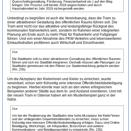
Querschnittsgestaltung, Förderung, Finanzierbarkeit etc.) auf den Weg
bringen. Der Prozess soll bereits 2018 angeschoben und durch
Haushaltsmittel im Jahr 2019 sichergestellt werden.
Unbedingt zu begrüßen ist auch die Vereinbarung, dass die Tram zu
einer attraktiveren Gestaltung des öffentlichen Raums führen soll. Die
Tram wird nicht nur das attraktive und leistungsfähige Rückgrat des
kommunalen Nahverkehrs sein, sondern im Rahmen einer integrierten
Planung am Ende auch zu mehr Platz für Radverkehr und Fußgänger
führen. Und von einer Abnahme des PKW-Verkehrs und lebenswerteren
Einkaufsstraßen profitieren auch Wirtschaft und Einzelhandel.
Zitat
Die Stadtbahn soll zu einer attraktiveren Gestaltung des öffentlichen Raumes
führen und sich ins Stadtbild integrieren. Deshalb müssen alle Planungen zur
Stadtbahn gemeinsam mit den Plänen zur Stadtentwicklung gedacht werden
(Rn. 235).
Um die Akzeptanz der Kielerinnen und Kieler zu erreichen, wurde
vereinbart, schon sehr frühzeitig eine intensive Öffentlichkeitsbeteiligung
zu beginnen. Hierbei könnte man sich an den vielen erfolgreichen
Beispielen anderer Städte aus dem In- und Ausland orientieren. Und mit
der neuen Tram in Odense haben wir ein Musterbeispiel ganz in der
Nähe.
Zitat
Um bei der Realisierung der Stadtbahn eine hohe Akzeptanz bei Kieler*innen
und der umliegenden Gewerbetreibenden zu erreichen, muss schon
frühzeitig eine intensive Öffentlichkeitsbeteiligung erfolgen. Dazu sind Online-
Beteiligung, Workshops, ein Infopavillon, Broschüren und weitere
Kommunikations- und Beteiligungsmittel zu entwickeln (Rn. 235).