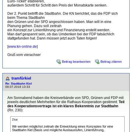
Euro-Ticket“ etablieren,
außerdem Schritt für Schritt den Preis der Monatskarte senken.
Der 2. Punkt betrifft die Stadtbahn. Die KN berichtet, das die FDP sich
beim Thema Stadtbahn
den Grünen und der SPD angeschlossen haben. Man will in eine
Planung gehen. Dazu soll zeitnah
ein Konzept zur Linienführung und Finanzierung erstellt werden.
Man darf gespannt sein, ob das Umdenken bei der FDP tatsächlich
stattgefunden hat. Dann müssen jetzt auch Taten folgen!
[
www.kn-online.de
]
Gruß vom vierachser
Beitrag beantworten
Beitrag zitieren
tramfürkiel
Re: Stadtbahn Kiel
09.07.2018 13:33
Am Sonnabend haben die Kreisverbände von SPD, Grünen und FDP mit
jeweils deutlichen Mehrheiten für die Rathaus-Kooperation gestimmt.
Teil
des Kooperationsvertrags ist ein klares Bekenntnis zur Stadtbahn
(Rn. 230):
Zitat
Wir werden möglichst zeitnah die Entwicklung eines Konzeptes für eine
Stadtbahn Kiel (Basis und mögliche Ausbaustufen, Linienführung,