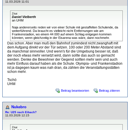
11.03.2026 11:01
Zitat
Daniel Vielberth
an UHM
Naja andererseits reden wir von einer Schule mit gestaffelten Schulende, da
weiterführend. Da braucht es vielleicht nicht Entfernungen wie am
Frankenstadion, wo einem 44 000 auf einem Schlag entgegen kommen
könnten, wenn gleichzeitig in der Eisarena was wäre, dann nochmehr.
Das schon. Aber man muß den Bahnhof zumindest nicht zwanghaft mit
dem Aufgang direkt vor der Tür setzen. 100 oder 200 Meter Abstand sind
da manchmal sinnvoller. Und wenn's für die Umgebung besser ist, daß
der noch etwas mehr versetzt wird, dann sollte das auch so gemacht
werden. Denke die Bewohner der Gegend sollten mehr sein und auch
mehr Einfluss darauf haben als die Schule. Olympia- und Frankenstadion
ist ja dagegen kaum was nah dran, da zählen die Veranstaltungsstätten
schon mehr.
Tschö
UHM
Beitrag beantworten
Beitrag zitieren
Nukebro
Re: U25 nach Eibach?
11.03.2026 12:15
Zitat