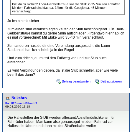
Bist du dir sicher? Thon-Gebbertstraße soll die StUB in 25 Minuten schaffen.
Mit dem Fahrrad sind das ca. 14km, für die Google ca. 45 Minuten
veranschlagt.
Ja ich bin mir sicher.
Zum einen sind veranschlagten Zeiten der Stub beschönigend. Für Thon-
Gebbertstraße kannst du gerne 5min aufschlagen. (irgendwo hier hab ich
es mal vorgerechnet) Mit Ebike wird 35-40 min veranschlagt.
Zum anderen hast du dir eine Verbindung ausgesucht, die kaum
Stadtanteil hat. Ich schrieb ja in der Regel.
Und zum dritten, du musst den Fußweg von und zur Stub auch
einrechnen.
Es wird Verbindungen geben, da ist die Stub schneller. aber wie viele
betrifft das dann?
Beitrag beantworten
Beitrag zitieren
Nukebro
Re: U25 nach Eibach?
09.08.2026 13:18
Die Haltestellen der StUB werden allesamt Abstellmöglichkeiten für
Fahrräder haben. Man kann also genausogut mit dem Fahrrad zur
Haltestelle fahren und dann mit der Straßenbahn weiter...