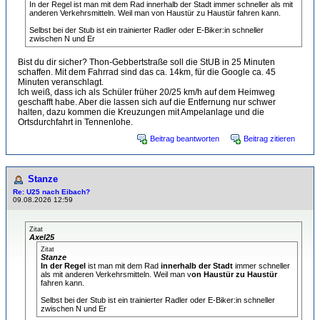
In der Regel ist man mit dem Rad innerhalb der Stadt immer schneller als mit
anderen Verkehrsmitteln. Weil man von Haustür zu Haustür fahren kann.
Selbst bei der Stub ist ein trainierter Radler oder E-Biker:in schneller
zwischen N und Er
Bist du dir sicher? Thon-Gebbertstraße soll die StUB in 25 Minuten
schaffen. Mit dem Fahrrad sind das ca. 14km, für die Google ca. 45
Minuten veranschlagt.
Ich weiß, dass ich als Schüler früher 20/25 km/h auf dem Heimweg
geschafft habe. Aber die lassen sich auf die Entfernung nur schwer
halten, dazu kommen die Kreuzungen mit Ampelanlage und die
Ortsdurchfahrt in Tennenlohe.
Beitrag beantworten
Beitrag zitieren
Stanze
Re: U25 nach Eibach?
09.08.2026 12:59
Zitat
Axel25
Zitat
Stanze
In der Regel
ist man mit dem Rad
innerhalb der Stadt
immer schneller
als mit anderen Verkehrsmitteln. Weil man v
on Haustür zu Haustür
fahren kann.
Selbst bei der Stub ist ein trainierter Radler oder E-Biker:in schneller
zwischen N und Er