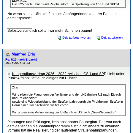
Marktkauf
Die U25 nach Eibach und Reichelsdorf. Ein Spielzeug von CSU und SPD?!
Na wenn sie mal fährt dürfen auch AnhängerInnen anderer Parteien
damit "spielen"...
____________
Selbstverständlich sollten wir mehr Schienen bauen!
Beitrag beantworten
Beitrag zitieren
Manfred Erlg
Re: U25 nach Eibach?
15.05.2026 11:23
Im
Kooperationsvertrag 2026 – 2032 zwischen CSU und SP
D steht unter
Punkt 4 "Mobilität" auch einiges zur U-Bahn:
Zitat
Wir treiben die Planungen der Verlängerung der U-Bahnlinie U2 nach Eibach
und Reichelsdorf
sowie eine Wiederbelebung der Straßenbahn durch die Pirckheimer Straße in
Form einer Hochschullinie weiter voran.
Wir prüfen eine Verlängerung der U-Bahnlinie U3 nach „Neu-Wetzendorf“.
Planungen und Prüfungen, kein absehbarer Baubeginn. Das war nach
dem geltenden Maßnahmenprogramm auch nicht anders zu erwarten.
Vorrang hat die Realisierung der laufenden Straßenbahnplanungen.