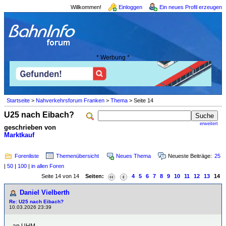
Willkommen!
Einloggen
Ein neues Profil erzeugen
* Werbung *
Startseite
>
Nahverkehrsforum Franken
>
Thema
> Seite 14
U25 nach Eibach?
erweitert
geschrieben von
Marktkauf
Forenliste
Themenübersicht
Neues Thema
Neueste Beiträge:
25
|
50
|
100
|
in allen Foren
Seite 14 von 14
Seiten:
4
5
6
7
8
9
10
11
12
13
14
Daniel Vielberth
Re: U25 nach Eibach?
10.03.2026 23:39