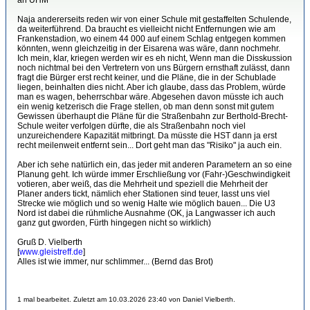
an UHM
Naja andererseits reden wir von einer Schule mit gestaffelten Schulende,
da weiterführend. Da braucht es vielleicht nicht Entfernungen wie am
Frankenstadion, wo einem 44 000 auf einem Schlag entgegen kommen
könnten, wenn gleichzeitig in der Eisarena was wäre, dann nochmehr.
Ich mein, klar, kriegen werden wir es eh nicht, Wenn man die Disskussion
noch nichtmal bei den Vertretern von uns Bürgern ernsthaft zulässt, dann
fragt die Bürger erst recht keiner, und die Pläne, die in der Schublade
liegen, beinhalten dies nicht. Aber ich glaube, dass das Problem, würde
man es wagen, beherrschbar wäre. Abgesehen davon müsste ich auch
ein wenig ketzerisch die Frage stellen, ob man denn sonst mit gutem
Gewissen überhaupt die Pläne für die Straßenbahn zur Berthold-Brecht-
Schule weiter verfolgen dürfte, die als Straßenbahn noch viel
unzureichendere Kapazität mitbringt. Da müsste die HST dann ja erst
recht meilenweit entfernt sein... Dort geht man das "Risiko" ja auch ein.
Aber ich sehe natürlich ein, das jeder mit anderen Parametern an so eine
Planung geht. Ich würde immer Erschließung vor (Fahr-)Geschwindigkeit
votieren, aber weiß, das die Mehrheit und speziell die Mehrheit der
Planer anders tickt, nämlich eher Stationen sind teuer, lasst uns viel
Strecke wie möglich und so wenig Halte wie möglich bauen... Die U3
Nord ist dabei die rühmliche Ausnahme (OK, ja Langwasser ich auch
ganz gut gworden, Fürth hingegen nicht so wirklich)
Gruß D. Vielberth
[
www.gleistreff.de
]
Alles ist wie immer, nur schlimmer... (Bernd das Brot)
1 mal bearbeitet. Zuletzt am 10.03.2026 23:40 von Daniel Vielberth.