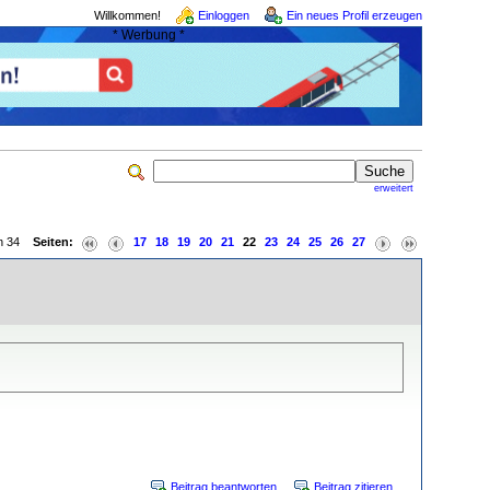
Willkommen!
Einloggen
Ein neues Profil erzeugen
* Werbung *
erweitert
von 34
Seiten:
17
18
19
20
21
22
23
24
25
26
27
Beitrag beantworten
Beitrag zitieren