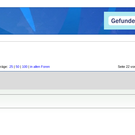
träge:
25
|
50
|
100
|
in allen Foren
Seite 22 