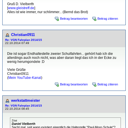
Gruß D. Vielberth
[
www.gleistreff.de
]
Alles ist wie immer, nur schlimmer... (Bernd das Brot)
Beitrag beantworten
Beitrag zitieren
Christian0911
Re: VGN Fahrplan 2014/15
22.10.2014 07:49
Die ist sogar Endhaltestelle zweier Schulfahrten... gehört hab ich die
allerdings auch noch nicht, was aber daran liegt das ich in der Ecke zu
wenig herumgondele :D
Viele Grüße
Christian0911
(
Mein YouTube-Kanal
)
Beitrag beantworten
Beitrag zitieren
werkstattmeister
Re: VGN Fahrplan 2014/15
22.10.2014 08:45
Zitat
Daniel Vielberth
Sacht mal, seit wann existiert eigentlich die Haltestelle "Paul-Moor-Schule"?