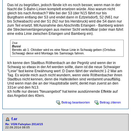
Das ist zu begrüßen, jedoch fände ich es noch besser, wenn man in der
Nacht die S-Bahn-Linien komplett ersetzen würde. Also warum nicht
gleich bis nach Ansbach? Wie bei der S3 (der N15 fährt nur bis
Burgthann entlang der S3 und endet dann in Eztzelsdorf), S2 (N61 nur
bis Schwabach) und der S1 (N2 nur bis Hersbruck) wird die S4 dann nur
zum Teil ersetzt. Mit Ausnahme des Abschnitts Erlangen - Bamberg wären
die Streckenverlängerungen aus meiner Sicht verkraftbar (oder man führt
eine extra Linie zwischen Erlangen und Bamberg ein).
Zitat
Bussi
Bereits ab 1. Oktober wird es eine Neue Linie in Schwaig geben (Ortsbus
Schwaig) diese wird Montags bis Samstags fahren.
Ich kenne den Stadtbus Röthenbach an der Pegnitz und wenn der in
Schwaig so etwas in der Art werden sollte, dann ist die neue Schwaiger
"Linie" fast keine Erwähnung wert :D Dann fährt der vielleicht 1-2 Mal am
Tag. Es würde mich auch nicht wundern, wenn viele Röthenbacher ihren
Stadtbus nicht kennen, denn die Haltestellen sind verdammt unauffällig.
Und wenn man die an der Hauptstraße sieht, denkt man zuerst an den
331er und den N13.
Ich hoffe nur dieses "Neuangebot" hat keine ausdünnende Effekte auf
das Angebot des 40ers.
Beitrag beantworten
Beitrag zitieren
f.er
Re: VGN Fahrplan 2014/15
22.09.2014 08:05