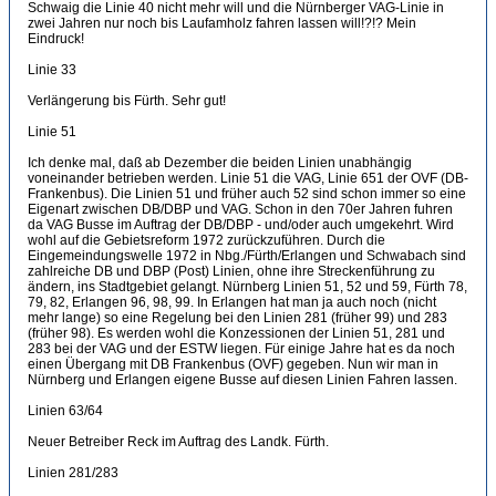
Schwaig die Linie 40 nicht mehr will und die Nürnberger VAG-Linie in
zwei Jahren nur noch bis Laufamholz fahren lassen will!?!? Mein
Eindruck!
Linie 33
Verlängerung bis Fürth. Sehr gut!
Linie 51
Ich denke mal, daß ab Dezember die beiden Linien unabhängig
voneinander betrieben werden. Linie 51 die VAG, Linie 651 der OVF (DB-
Frankenbus). Die Linien 51 und früher auch 52 sind schon immer so eine
Eigenart zwischen DB/DBP und VAG. Schon in den 70er Jahren fuhren
da VAG Busse im Auftrag der DB/DBP - und/oder auch umgekehrt. Wird
wohl auf die Gebietsreform 1972 zurückzuführen. Durch die
Eingemeindungswelle 1972 in Nbg./Fürth/Erlangen und Schwabach sind
zahlreiche DB und DBP (Post) Linien, ohne ihre Streckenführung zu
ändern, ins Stadtgebiet gelangt. Nürnberg Linien 51, 52 und 59, Fürth 78,
79, 82, Erlangen 96, 98, 99. In Erlangen hat man ja auch noch (nicht
mehr lange) so eine Regelung bei den Linien 281 (früher 99) und 283
(früher 98). Es werden wohl die Konzessionen der Linien 51, 281 und
283 bei der VAG und der ESTW liegen. Für einige Jahre hat es da noch
einen Übergang mit DB Frankenbus (OVF) gegeben. Nun wir man in
Nürnberg und Erlangen eigene Busse auf diesen Linien Fahren lassen.
Linien 63/64
Neuer Betreiber Reck im Auftrag des Landk. Fürth.
Linien 281/283