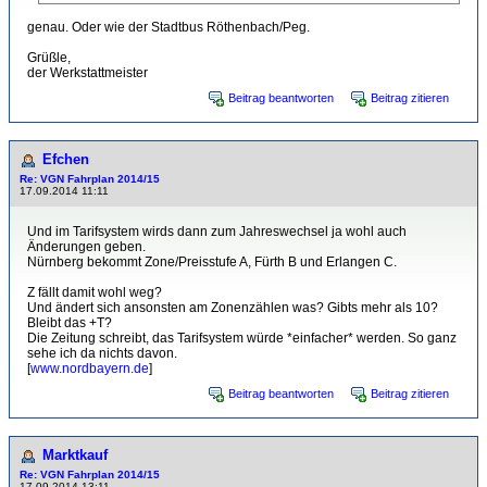
genau. Oder wie der Stadtbus Röthenbach/Peg.
Grüßle,
der Werkstattmeister
Beitrag beantworten
Beitrag zitieren
Efchen
Re: VGN Fahrplan 2014/15
17.09.2014 11:11
Und im Tarifsystem wirds dann zum Jahreswechsel ja wohl auch
Änderungen geben.
Nürnberg bekommt Zone/Preisstufe A, Fürth B und Erlangen C.
Z fällt damit wohl weg?
Und ändert sich ansonsten am Zonenzählen was? Gibts mehr als 10?
Bleibt das +T?
Die Zeitung schreibt, das Tarifsystem würde *einfacher* werden. So ganz
sehe ich da nichts davon.
[
www.nordbayern.de
]
Beitrag beantworten
Beitrag zitieren
Marktkauf
Re: VGN Fahrplan 2014/15
17.09.2014 13:11