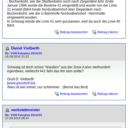
- Buchenbühl, wie die Straßenbahn noch nach Ziegelstein fuhr. Ende
Januar 1996 wurde die Buslinie 41 eingestellt und wurde von der Linie
21 ersetzt (fährt heute Nordostbahnhof über Ziegelstein nach
Buchenbühl), wie die U-Bahnhöfe Nordostbahnhof - Herrnhütte
eingeweiht wurden.
In Schwaig würde die Linie 41 sehr gut passen, weil da auch die Linie 40
fährt.
Beitrag beantworten
Beitrag zitieren
Daniel Vielberth
Re: VGN Fahrplan 2014/15
16.09.2014 21:21
Schwaig ist doch schon "draußen" aus der Zone A also vierhundert
irgendwas, vielleicht 441 falls das frei sein sollte?
Gruß D. Vielberth
[
www.gleistreff.de
]
Alles ist wie immer, nur schlimmer... (Bernd das Brot)
Beitrag beantworten
Beitrag zitieren
werkstattmeister
Re: VGN Fahrplan 2014/15
17.09.2014 08:47