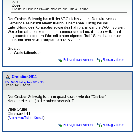
Zitat
Lose
Die neue Linie in Schwaig, wird es die Linie 41 sein?
Der Ortsbus Schwaig hat mit der VAG nichts zu tun. Der wird von der
Gemeinde selbst mit einem Kleinbus betrieben. Einzig bei der
Entwicklung des Konzeptes sowie des Fahrplans war die VAG involviert.
Weiterhin erhält er keine Liniennummer und ist nicht in den VGN-Tarif
eingebunden sondern fährt mit einem eigenen Tarif. Somit hat er auch
nichts mit dem VGN Fahrplan 2014/15 zu tun.
Grüßle,
der Werkstattmeister
Beitrag beantworten
Beitrag zitieren
Christian0911
Re: VGN Fahrplan 2014/15
17.09.2014 10:25
Der Ortsbus Schwaig ist dann quasi sowas wie der "Ortsbus"
Neuendettelsau (ja die haben sowas!) :D
Viele Grüße
Christian0911
(
Mein YouTube-Kanal
)
Beitrag beantworten
Beitrag zitieren