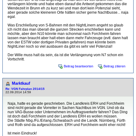
verlängern könnte und habe eben darauf die Antwort gekommen das die
Wendezeit in Brunn eh zu kurz sei und man dort kein Potenzial sieht,
aber gerade solche kleineren Orte hätten sicher gerne Nachtbusse... naja
egal.
Was Erschließung von S-Bahnen mit den NightLinern angeht so glaub
ich nicht das man überall die ganzen Strecken erschließen kann und
möchte, aber den N10 könnte man schonmal nach Forchheim fahren
lassen man braucht aber halt eben dann mehr Fahrzeuge (evtl. dann halt
von der ESTW oder dortigen Privaten gefahren) man könnte beim
NightLiner noch so viel ausbauen da gibt es sehr viel Potenzial!
Der Wille muss halt da sein, da ist die Verlängerung vom N7 schon ein
Vortschritt.
Beitrag beantworten
Beitrag zitieren
Marktkauf
Re: VGN Fahrplan 2014/15
22.09.2014 14:59
Naja, hatte es gerade geschrieben. Die Landkreis ERH und Forchheim
sind nicht gerade die Vorreiter in Sachen Nachtbus im VGN. Und ob da
nun VAG-Busse oder Unternehmen im Auftragsverkehr fahren? Das Ding
ist doch daß Forchheim und der Landkreis ERH es wollen müssen.
Die Städte Nbg./Fü./Erlang./Schwabach und die Landk. Nürnberg, Fürth
und Roth sind da aufgeschlossen. ERH und Forchheim wohl eher nicht!
Ist mein Eindruck!