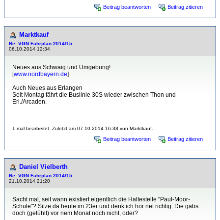
Beitrag beantworten
Beitrag zitieren
Marktkauf
Re: VGN Fahrplan 2014/15
06.10.2014 12:34
Neues aus Schwaig und Umgebung!
[
www.nordbayern.de
]
Auch Neues aus Erlangen
Seit Montag fährt die Buslinie 30S wieder zwischen Thon und
Erl./Arcaden.
1 mal bearbeitet. Zuletzt am 07.10.2014 16:38 von Marktkauf.
Beitrag beantworten
Beitrag zitieren
Daniel Vielberth
Re: VGN Fahrplan 2014/15
21.10.2014 21:20
Sacht mal, seit wann existiert eigentlich die Haltestelle "Paul-Moor-
Schule"? Sitze da heute im 23er und denk ich hör net richtig. Die gabs
doch (gefühlt) vor nem Monat noch nicht, oder?