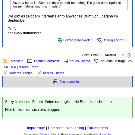
Sitze da heute im 23er und denk ich hör net richtig. Die gabs doch (gefühlt)
vor nem Monat noch nicht, oder?
Die gibt es seit dem internen Fahrplanwechsel zum Schulbeginn im
September.
Grüßle,
der Werkstattmeister
Beitrag beantworten
Beitrag zitieren
Seite 1 von 2
Seiten:
1
2
Forenliste
Themenübersicht
Neues Thema
Neueste Beiträge:
25
|
50
|
100
|
in allen Foren
Neueres Thema
Älteres Thema
Druckansicht
Sorry, in diesem Forum dürfen nur registrierte Benutzer schreiben.
Hier klicken, um sich einzuloggen
Impressum
|
Datenschutzerklärung
|
Forumregeln
Powered by
Phorum
. Classic Emerald template modified by
BahnInfo
.