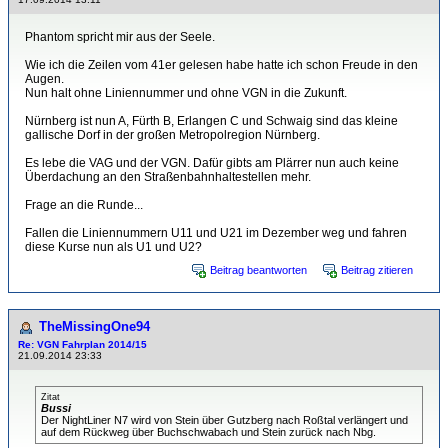
Phantom spricht mir aus der Seele.
Wie ich die Zeilen vom 41er gelesen habe hatte ich schon Freude in den
Augen.
Nun halt ohne Liniennummer und ohne VGN in die Zukunft.
Nürnberg ist nun A, Fürth B, Erlangen C und Schwaig sind das kleine
gallische Dorf in der großen Metropolregion Nürnberg.
Es lebe die VAG und der VGN. Dafür gibts am Plärrer nun auch keine
Überdachung an den Straßenbahnhaltestellen mehr.
Frage an die Runde...
Fallen die Liniennummern U11 und U21 im Dezember weg und fahren
diese Kurse nun als U1 und U2?
Beitrag beantworten
Beitrag zitieren
TheMissingOne94
Re: VGN Fahrplan 2014/15
21.09.2014 23:33
Zitat
Bussi
Der NightLiner N7 wird von Stein über Gutzberg nach Roßtal verlängert und
auf dem Rückweg über Buchschwabach und Stein zurück nach Nbg.