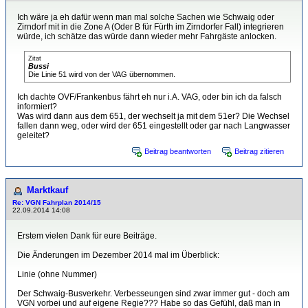
Ich wäre ja eh dafür wenn man mal solche Sachen wie Schwaig oder
Zirndorf mit in die Zone A (Oder B für Fürth im Zirndorfer Fall) integrieren
würde, ich schätze das würde dann wieder mehr Fahrgäste anlocken.
Zitat
Bussi
Die Linie 51 wird von der VAG übernommen.
Ich dachte OVF/Frankenbus fährt eh nur i.A. VAG, oder bin ich da falsch
informiert?
Was wird dann aus dem 651, der wechselt ja mit dem 51er? Die Wechsel
fallen dann weg, oder wird der 651 eingestellt oder gar nach Langwasser
geleitet?
Beitrag beantworten
Beitrag zitieren
Marktkauf
Re: VGN Fahrplan 2014/15
22.09.2014 14:08
Erstem vielen Dank für eure Beiträge.
Die Änderungen im Dezember 2014 mal im Überblick:
Linie (ohne Nummer)
Der Schwaig-Busverkehr. Verbesseungen sind zwar immer gut - doch am
VGN vorbei und auf eigene Regie??? Habe so das Gefühl, daß man in