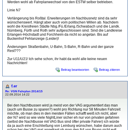
Werden wohl ab Fahrplanwechsel von den ESTW selber betrieben.
Linie N7
Verlängerung bis Roßtal. Erweiterungen im Nachbusnetz sind da sehr
wünschenswert. Hängt aber auch vom politischen Willen ab. Nachdem
wohl die Kreisfreien Städte Nbg./Fü./Erlang./Schwabach und die Landk.
Nürnberg, Fürth und Roth sehr aufgeschlossen sind. Sind die Landkreise
Erlangen-Höchstadt und Forchheim da nicht so angetan. Bis auf
Buckenhof Fehlanzeige (Leider)!
Änderungen Straßenbahn, U-Bahn, S-Bahn, R-Bahn und der ganze
Rest???
Zur U11/U21! Ich sehe schon, ihr habt da wohl alle keine neuen
Nachrichten!
Beitrag beantworten
Beitrag zitieren
f.er
Re: VGN Fahrplan 2014/15
22.09.2014 14:22
Bei den Nachtbussen wird ja meist von der VAG argumentiert das man
(auch um Busse zu sparen?) wohl pro Richtung nur 58 Minuten Fahrzeit
möchte, ob man dies in den meisten Fällen schafft weiß ich nicht, aber
der N7 wird so wie viele NightLiner sicher eh nur von privaten gefahren
(selbst die Nachtbusse mit VAG Bus sind öfter private Fahrer) ich würde
da ja auch eine Erschließung von Leinburg wünschen, habe darum auch
schon bei der VAG mal angefragt ob man den N4 von Brunn nicht evtl.