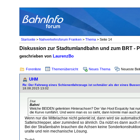
Startseite
>
Nahverkehrsforum Franken
>
Thema
> Seite 14
Diskussion zur Stadtumlandbahn und zum BRT - P
geschrieben von
LaurenzBo
Forenliste
Themenübersicht
Neues Thema
Neueste Bei
UHM
Re: Der Fahrweg eines Schienenfahrzeugs ist schmäler als der eines Busse
18.08.2015 13:02
Zitat
Bahni
Welche BEIDEN gelenkten Hinterachsen? Der Van Hool Exquicity hat nur EI
die Kurve rumfährt. Und wenn man es so sieht, dann könnte man auch j
Wenn nur die Mittelachse nicht gelenkt ist, dann wird sie automatisc
Sattelschlepper, aber zumindest so ähnlich. Da nützt es dann auch n
Bei der Straßenbahn brauchen die Achsen keine Sonderkonstruktion.
uralte und rein mechanische Lösung.
Tschö