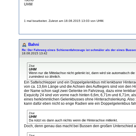
UHM
1 mal bearbeitet. Zuletzt am 18.08.2015 13:03 von UHM.
Bahni
Re: Der Fahrweg eines Schienenfahrzeugs ist schmäler als der eines Busse
18.08.2015 13:42
Zitat
UHM
Wenn nur die Mittelachse nicht gelenkt ist, dann wird sie automatisch die
zumindest so ähnlich.
Ein Sattelschlepper und ein Doppelgelenkbus mit lenkbarer Hinterachs
von ca. 13,6m Länge und die Achsen des Aufliegers sind von den Hin
der Name schon sagt zwei Gelenke im Fahrzeug, dazu eine lenkbare 
Exquicity 24 sind von vorne nach hinten 6,6m, 6,71m und 6,71m, als
eines herkömmlichen Gelenkbusses ohne Hinterachslenkung. Also: Wi
kann dafür eben nicht so enge Radien wie ein Doppelgelenkbus fah
Zitat
UHM
Da nützt es dann auch nichts wenn die Hinterachse mitlenkt.
Doch, denn genau das macht bei Bussen den großen Unterschied a
Zitat