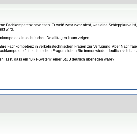
egene Fachkompetenz bewiesen. Er weiß zwar zwar nicht, was eine Schleppkurve ist
nkt wird.
e Inkompetenz in technischen Detailfragen kaum zeigen.
ahre Fachkompetenz in verkehrstechnischen Fragen zur Verfügung. Aber Nachfragen,
achkompetenz? In technischen Fragen stehen Sie immer wieder deutlich sichtbar z
en lässt, dass ein "BRT-System" einer StUB deutlich überlegen wäre?