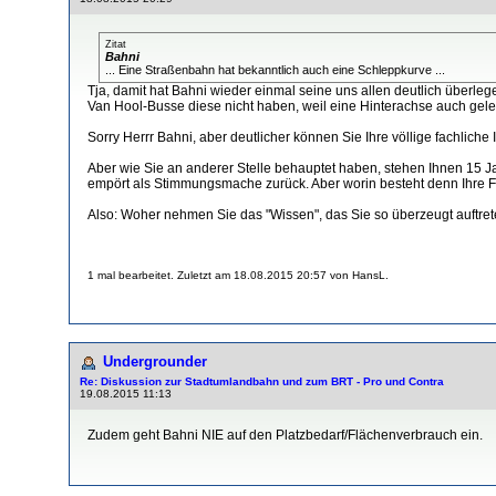
Zitat
Bahni
... Eine Straßenbahn hat bekanntlich auch eine Schleppkurve ...
Tja, damit hat Bahni wieder einmal seine uns allen deutlich überl
Van Hool-Busse diese nicht haben, weil eine Hinterachse auch gele
Sorry Herrr Bahni, aber deutlicher können Sie Ihre völlige fachlich
Aber wie Sie an anderer Stelle behauptet haben, stehen Ihnen 15 J
empört als Stimmungsmache zurück. Aber worin besteht denn Ihre F
Also: Woher nehmen Sie das "Wissen", das Sie so überzeugt auftret
1 mal bearbeitet. Zuletzt am 18.08.2015 20:57 von HansL.
Undergrounder
Re: Diskussion zur Stadtumlandbahn und zum BRT - Pro und Contra
19.08.2015 11:13
Zudem geht Bahni NIE auf den Platzbedarf/Flächenverbrauch ein.