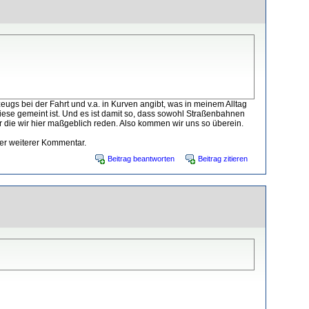
zeugs bei der Fahrt und v.a. in Kurven angibt, was in meinem Alltag
diese gemeint ist. Und es ist damit so, dass sowohl Straßenbahnen
r die wir hier maßgeblich reden. Also kommen wir uns so überein.
der weiterer Kommentar.
Beitrag beantworten
Beitrag zitieren