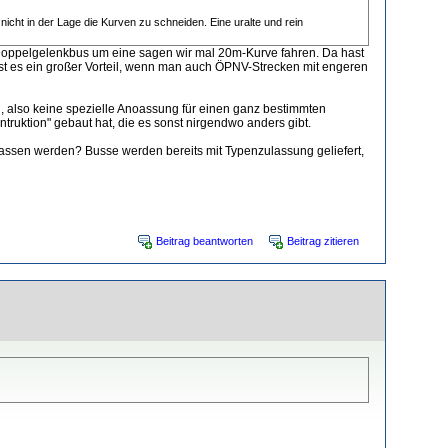
cht in der Lage die Kurven zu schneiden. Eine uralte und rein
Doppelgelenkbus um eine sagen wir mal 20m-Kurve fahren. Da hast
st es ein großer Vorteil, wenn man auch ÖPNV-Strecken mit engeren
ion, also keine spezielle Anoassung für einen ganz bestimmten
truktion" gebaut hat, die es sonst nirgendwo anders gibt.
assen werden? Busse werden bereits mit Typenzulassung geliefert,
Beitrag beantworten
Beitrag zitieren