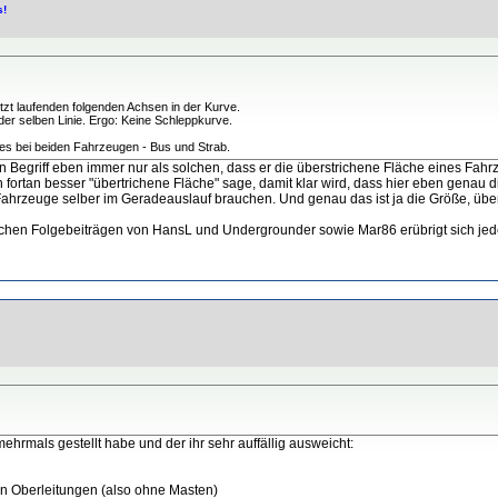
s!
tzt laufenden folgenden Achsen in der Kurve.
der selben Linie. Ergo: Keine Schleppkurve.
es bei beiden Fahrzeugen - Bus und Strab.
en Begriff eben immer nur als solchen, dass er die überstrichene Fläche eines Fahr
 fortan besser "übertrichene Fläche" sage, damit klar wird, dass hier eben genau 
 Fahrzeuge selber im Geradeauslauf brauchen. Und genau das ist ja die Größe, übe
ynischen Folgebeiträgen von HansL und Undergrounder sowie Mar86 erübrigt sich je
ehrmals gestellt habe und der ihr sehr auffällig ausweicht:
 Oberleitungen (also ohne Masten)