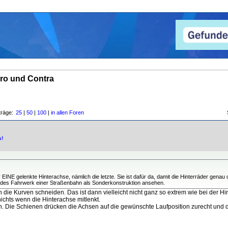
ro und Contra
träge:
25
|
50
|
100
|
in allen Foren
s!
NE gelenkte Hinterachse, nämlich die letzte. Sie ist dafür da, damit die Hinterräder genau
edes Fahrwerk einer Straßenbahn als Sonderkonstruktion ansehen.
h die Kurven schneiden. Das ist dann vielleicht nicht ganz so extrem wie bei der Hi
ichts wenn die Hinterachse mitlenkt.
 Die Schienen drücken die Achsen auf die gewünschte Laufposition zurecht und di