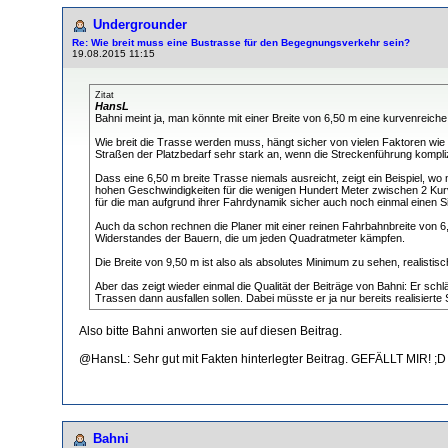
Undergrounder
Re: Wie breit muss eine Bustrasse für den Begegnungsverkehr sein?
19.08.2015 11:15
Zitat
HansL
Bahni meint ja, man könnte mit einer Breite von 6,50 m eine kurvenrei
Wie breit die Trasse werden muss, hängt sicher von vielen Faktoren wie
Straßen der Platzbedarf sehr stark an, wenn die Streckenführung kompliz
Dass eine 6,50 m breite Trasse niemals ausreicht, zeigt ein Beispiel, wo
hohen Geschwindigkeiten für die wenigen Hundert Meter zwischen 2 Kurve
für die man aufgrund ihrer Fahrdynamik sicher auch noch einmal einen 
Auch da schon rechnen die Planer mit einer reinen Fahrbahnbreite von 6,
Widerstandes der Bauern, die um jeden Quadratmeter kämpfen.
Die Breite von 9,50 m ist also als absolutes Minimum zu sehen, realist
Aber das zeigt wieder einmal die Qualität der Beiträge von Bahni: Er schl
Trassen dann ausfallen sollen. Dabei müsste er ja nur bereits realisiert
Also bitte Bahni anworten sie auf diesen Beitrag.
@HansL: Sehr gut mit Fakten hinterlegter Beitrag. GEFÄLLT MIR! ;D
Bahni