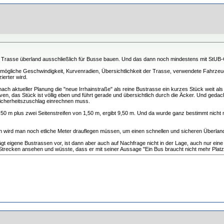
che Trasse überland ausschließlich für Busse bauen. Und das dann noch mindestens mit StUB
 mögliche Geschwindigkeit, Kurvenradien, Übersichtlichkeit der Trasse, verwendete Fahrzeu
ierter wird.
 nach aktueller Planung die "neue Irrhainstraße" als reine Bustrasse ein kurzes Stück weit 
n, das Stück ist völlig eben und führt gerade und übersichtlich durch die Äcker. Und gedac
Sicherheitszuschlag einrechnen muss.
50 m plus zwei Seitenstreifen von 1,50 m, ergibt 9,50 m. Und da wurde ganz bestimmt nicht 
isch wird man noch etliche Meter drauflegen müssen, um einen schnellen und sicheren Überl
ägt eigene Bustrassen vor, ist dann aber auch auf Nachfrage nicht in der Lage, auch nur eine h
e Strecken ansehen und wüsste, dass er mit seiner Aussage "Ein Bus braucht nicht mehr Platz