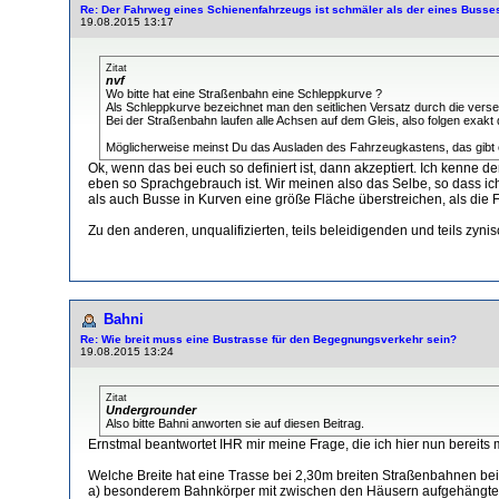
Re: Der Fahrweg eines Schienenfahrzeugs ist schmäler als der eines Busse
19.08.2015 13:17
Zitat
nvf
Wo bitte hat eine Straßenbahn eine Schleppkurve ?
Als Schleppkurve bezeichnet man den seitlichen Versatz durch die verse
Bei der Straßenbahn laufen alle Achsen auf dem Gleis, also folgen exakt 
Möglicherweise meinst Du das Ausladen des Fahrzeugkastens, das gibt 
Ok, wenn das bei euch so definiert ist, dann akzeptiert. Ich kenne d
eben so Sprachgebrauch ist. Wir meinen also das Selbe, so dass ich
als auch Busse in Kurven eine größe Fläche überstreichen, als die
Zu den anderen, unqualifizierten, teils beleidigenden und teils z
Bahni
Re: Wie breit muss eine Bustrasse für den Begegnungsverkehr sein?
19.08.2015 13:24
Zitat
Undergrounder
Also bitte Bahni anworten sie auf diesen Beitrag.
Ernstmal beantwortet IHR mir meine Frage, die ich hier nun bereits m
Welche Breite hat eine Trasse bei 2,30m breiten Straßenbahnen bei
a) besonderem Bahnkörper mit zwischen den Häusern aufgehängten