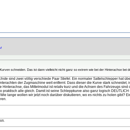
s!
 Kurven schneiden. Das ist dann vielleicht nicht ganz so extrem wie bei der Hinterachse bei d
te sind zwei völlig verschiede Paar Stiefel. Ein normaler Sattelschlepper hat überh
terachten der Zugmaschine weit entfernt. Dass dieser die Kurve stark schneidet, i
Hinterachse, das Mittelmodul ist relativ kurz und die Achsen des Fahrzeugs sind 
o praktisch alle gleich. Damit ist seine Schleppkurve also ganz logisch DEUTLICH g
e lange wollen wir jetzt noch darüber diskutieren, wo es nichts zu holen gibt? E
ren.
us.