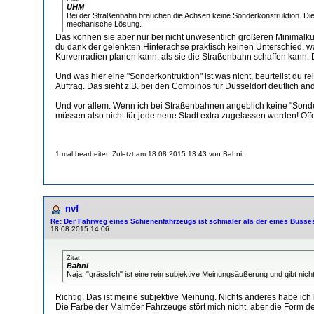
UHM
Bei der Straßenbahn brauchen die Achsen keine Sonderkonstruktion. Die 
mechanische Lösung.
Das können sie aber nur bei nicht unwesentlich größeren Minimal
du dank der gelenkten Hinterachse praktisch keinen Unterschied, 
Kurvenradien planen kann, als sie die Straßenbahn schaffen kann. 
Und was hier eine "Sonderkontruktion" ist was nicht, beurteilst du r
Auftrag. Das sieht z.B. bei den Combinos für Düsseldorf deutlich an
Und vor allem: Wenn ich bei Straßenbahnen angeblich keine "Sonde
müssen also nicht für jede neue Stadt extra zugelassen werden! Off
1 mal bearbeitet. Zuletzt am 18.08.2015 13:43 von Bahni.
nvf
Re: Der Fahrweg eines Schienenfahrzeugs ist schmäler als der eines Busse
18.08.2015 14:06
Zitat
Bahni
Naja, "grässlich" ist eine rein subjektive Meinungsäußerung und gibt nic
Richtig. Das ist meine subjektive Meinung. Nichts anderes habe ich
Die Farbe der Malmöer Fahrzeuge stört mich nicht, aber die Form der 