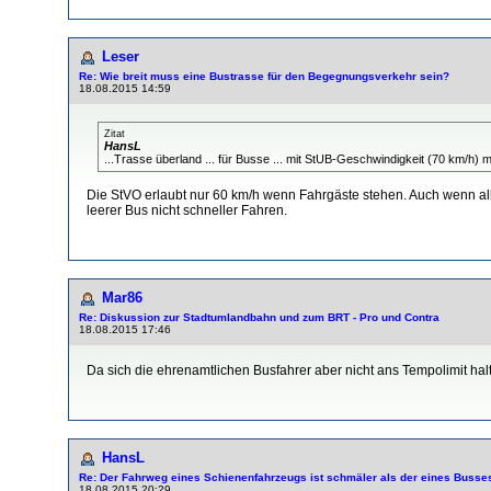
Leser
Re: Wie breit muss eine Bustrasse für den Begegnungsverkehr sein?
18.08.2015 14:59
Zitat
HansL
...Trasse überland ... für Busse ... mit StUB-Geschwindigkeit (70 km/h) 
Die StVO erlaubt nur 60 km/h wenn Fahrgäste stehen. Auch wenn all
leerer Bus nicht schneller Fahren.
Mar86
Re: Diskussion zur Stadtumlandbahn und zum BRT - Pro und Contra
18.08.2015 17:46
Da sich die ehrenamtlichen Busfahrer aber nicht ans Tempolimit halt
HansL
Re: Der Fahrweg eines Schienenfahrzeugs ist schmäler als der eines Busse
18.08.2015 20:29