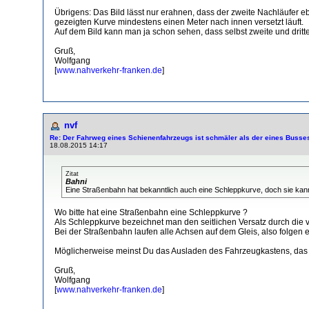
Übrigens: Das Bild lässt nur erahnen, dass der zweite Nachläufer eb
gezeigten Kurve mindestens einen Meter nach innen versetzt läuft.
Auf dem Bild kann man ja schon sehen, dass selbst zweite und dritt
Gruß,
Wolfgang
[
www.nahverkehr-franken.de
]
nvf
Re: Der Fahrweg eines Schienenfahrzeugs ist schmäler als der eines Busse
18.08.2015 14:17
Zitat
Bahni
Eine Straßenbahn hat bekanntlich auch eine Schleppkurve, doch sie kan
Wo bitte hat eine Straßenbahn eine Schleppkurve ?
Als Schleppkurve bezeichnet man den seitlichen Versatz durch die v
Bei der Straßenbahn laufen alle Achsen auf dem Gleis, also folgen 
Möglicherweise meinst Du das Ausladen des Fahrzeugkastens, das g
Gruß,
Wolfgang
[
www.nahverkehr-franken.de
]