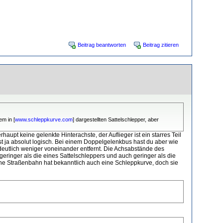
Beitrag beantworten
Beitrag zitieren
em in [
www.schleppkurve.com
] dargestellten Sattelschlepper, aber
aupt keine gelenkte Hinterachste, der Auflieger ist ein starres Teil
st ja absolut logisch. Bei einem Doppelgelenkbus hast du aber wie
deutlich weniger voneinander entfernt. Die Achsabstände des
eringer als die eines Sattelschleppers und auch geringer als die
ine Straßenbahn hat bekanntlich auch eine Schleppkurve, doch sie