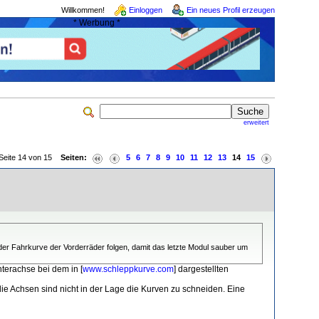
Willkommen!
Einloggen
Ein neues Profil erzeugen
* Werbung *
erweitert
Seite 14 von 15
Seiten:
5
6
7
8
9
10
11
12
13
14
15
 der Fahrkurve der Vorderräder folgen, damit das letzte Modul sauber um
nterachse bei dem in [
www.schleppkurve.com
] dargestellten
e Achsen sind nicht in der Lage die Kurven zu schneiden. Eine