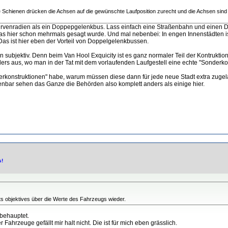
Schienen drücken die Achsen auf die gewünschte Laufposition zurecht und die Achsen sind ni
kurvenradien als ein Doppepgelenkbus. Lass einfach eine Straßenbahn und einen 
was hier schon mehrmals gesagt wurde. Und mal nebenbei: In engen Innenstädten i
Das ist hier eben der Vorteil von Doppelgelenkbussen.
ein subjektiv. Denn beim Van Hool Exquicity ist es ganz normaler Teil der Kontrukt
ders aus, wo man in der Tat mit dem vorlaufenden Laufgestell eine echte "Sonderkon
rkonstruktionen" habe, warum müssen diese dann für jede neue Stadt extra zugel
enbar sehen das Ganze die Behörden also komplett anders als einige hier.
s!
hts objektives über die Werte des Fahrzeugs wieder.
 behauptet.
Fahrzeuge gefällt mir halt nicht. Die ist für mich eben grässlich.