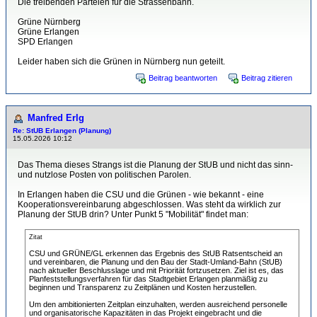
Die treibenden Parteien für die Strassenbahn.
Grüne Nürnberg
Grüne Erlangen
SPD Erlangen
Leider haben sich die Grünen in Nürnberg nun geteilt.
Beitrag beantworten
Beitrag zitieren
Manfred Erlg
Re: StUB Erlangen (Planung)
15.05.2026 10:12
Das Thema dieses Strangs ist die Planung der StUB und nicht das sinn-
und nutzlose Posten von politischen Parolen.
In Erlangen haben die CSU und die Grünen - wie bekannt - eine
Kooperationsvereinbarung abgeschlossen. Was steht da wirklich zur
Planung der StUB drin? Unter Punkt 5 "Mobilität" findet man:
Zitat
CSU und GRÜNE/GL erkennen das Ergebnis des StUB Ratsentscheid an
und vereinbaren, die Planung und den Bau der Stadt-Umland-Bahn (StUB)
nach aktueller Beschlusslage und mit Priorität fortzusetzen. Ziel ist es, das
Planfeststellungsverfahren für das Stadtgebiet Erlangen planmäßig zu
beginnen und Transparenz zu Zeitplänen und Kosten herzustellen.
Um den ambitionierten Zeitplan einzuhalten, werden ausreichend personelle
und organisatorische Kapazitäten in das Projekt eingebracht und die