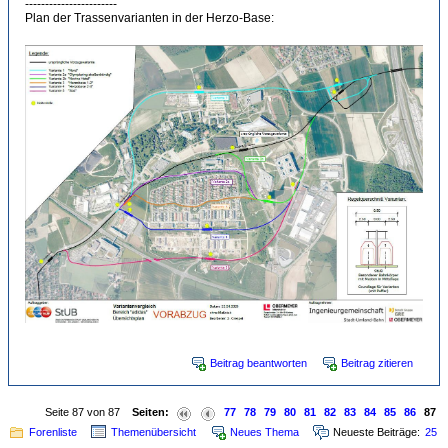
-----------------------
Plan der Trassenvarianten in der Herzo-Base:
Beitrag beantworten
Beitrag zitieren
Seite 87 von 87
Seiten:
77
78
79
80
81
82
83
84
85
86
87
Forenliste
Themenübersicht
Neues Thema
Neueste Beiträge:
25