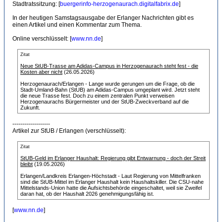
Stadtratssitzung: [
buergerinfo-herzogenaurach.digitalfabrix.de
]
In der heutigen Samstagsausgabe der Erlanger Nachrichten gibt es
einen Artikel und einen Kommentar zum Thema.
Online verschlüsselt: [
www.nn.de
]
Zitat
Neue StUB-Trasse am Adidas-Campus in Herzogenaurach steht fest - die
Kosten aber nicht
(26.05.2026)
Herzogenaurach/Erlangen - Lange wurde gerungen um die Frage, ob die
Stadt-Umland-Bahn (StUB) am Adidas-Campus umgeplant wird. Jetzt steht
die neue Trasse fest. Doch zu einem zentralen Punkt verweisen
Herzogenaurachs Bürgermeister und der StUB-Zweckverband auf die
Zukunft.
-------------------
Artikel zur StUB / Erlangen (verschlüsselt):
Zitat
StUB-Geld im Erlanger Haushalt: Regierung gibt Entwarnung - doch der Streit
bleibt
(19.05.2026)
Erlangen/Landkreis Erlangen-Höchstadt - Laut Regierung von Mittelfranken
sind die StUB-Mittel im Erlanger Haushalt kein Haushaltskiller. Die CSU-nahe
Mittelstands-Union hatte die Aufsichtsbehörde eingeschaltet, weil sie Zweifel
daran hat, ob der Haushalt 2026 genehmigungsfähig ist.
[
www.nn.de
]