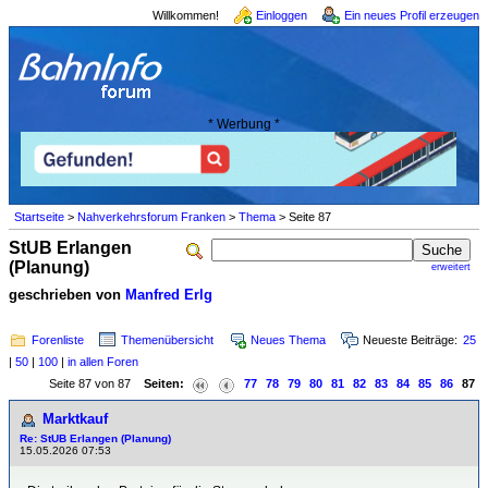
Willkommen!
Einloggen
Ein neues Profil erzeugen
* Werbung *
Startseite
>
Nahverkehrsforum Franken
>
Thema
> Seite 87
StUB Erlangen
(Planung)
erweitert
geschrieben von
Manfred Erlg
Forenliste
Themenübersicht
Neues Thema
Neueste Beiträge:
25
|
50
|
100
|
in allen Foren
Seite 87 von 87
Seiten:
77
78
79
80
81
82
83
84
85
86
87
Marktkauf
Re: StUB Erlangen (Planung)
15.05.2026 07:53