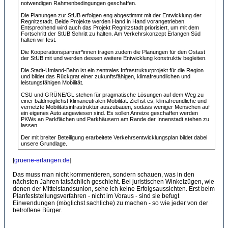
notwendigen Rahmenbedingungen geschaffen.
Die Planungen zur StUB erfolgen eng abgestimmt mit der Entwicklung der
Regnitzstadt. Beide Projekte werden Hand in Hand vorangetrieben.
Entsprechend wird auch das Projekt Regnitzstadt priorisiert, um mit dem
Fortschritt der StUB Schritt zu halten. Am Verkehrskonzept Erlangen Süd
halten wir fest.
Die Kooperationspartner*innen tragen zudem die Planungen für den Ostast
der StUB mit und werden dessen weitere Entwicklung konstruktiv begleiten.
Die Stadt-Umland-Bahn ist ein zentrales Infrastrukturprojekt für die Region
und bildet das Rückgrat einer zukunftsfähigen, klimafreundlichen und
leistungsfähigen Mobilität.
CSU und GRÜNE/GL stehen für pragmatische Lösungen auf dem Weg zu
einer baldmöglichst klimaneutralen Mobilität. Ziel ist es, klimafreundliche und
vernetzte Mobilitätsinfrastruktur auszubauen, sodass weniger Menschen auf
ein eigenes Auto angewiesen sind. Es sollen Anreize geschaffen werden
PKWs an Parkflächen und Parkhäusern am Rande der Innenstadt stehen zu
lassen.
Der mit breiter Beteiligung erarbeitete Verkehrsentwicklungsplan bildet dabei
unsere Grundlage.
[
gruene-erlangen.de
]
Das muss man nicht kommentieren, sondern schauen, was in den
nächsten Jahren tatsächlich geschieht. Bei juristischen Winkelzügen, wie
denen der Mittelstandsunion, sehe ich keine Erfolgsaussichten. Erst beim
Planfeststellungsverfahren - nicht im Voraus - sind sie befugt
Einwendungen (möglichst sachliche) zu machen - so wie jeder von der
betroffene Bürger.