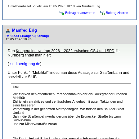
1 mal bearbeitet. Zuletzt am 15.05.2026 10:13 von Manfred Erlg.
Beitrag beantworten
Beitrag zitieren
Manfred Erlg
Re: StUB Erlangen (Planung)
15.05.2026 10:40
Den
Kooperationsvertrag 2026 – 2032 zwischen CSU und SPD
für
Nürnberg findet man hier:
[
csu-koenig-nbg.de
]
Unter Punkt 4 "Mobilität" findet man diese Aussage zur Straßenbahn und
speziell zur StUB:
Zitat
Wir stärken den öffentlichen Personennahverkehr als Rückgrat der urbanen
Mobilität.
Ziel ist ein attraktives und verlässliches Angebot mit guten Taktungen und
einer besseren
Vernetzung in der gesamten Metropolregion. Wir treiben den Bau der Stadt-
Umland-
Bahn, die Straßenbahnverlängerung über die Brunecker Straße bis zum
Südklinikum
und zur Minervastraße voran.
[...]
Die Stadt-Umland-Bahn ist eines der zentralen Infrastrukturprojekte der