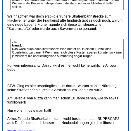
Wegen in die Busse umsteigen kann, die dann auf einer Mittelinsel halten
sollten.
Weihnachten war doch erst - die frühere Straßenbahnstrecke zum
Flachweiher unter der Frankenstraße hindurch gibt es doch noch, warum
eine neue bauen? Früher nannte sich diese Umsteigestelle
"Bayernstraße" oder wurde auch Bayernwanne genannt.
Zitat
HansL
Das wäre auch noch interessant: Was kostet es, in einem Tunnel eine
Oberleitung zu bauen? Wenn man sich diese Kosten sparen könnte, so käme
ja vielleicht die oberleitungslose Ausführung sogar billiger.
Für wen interessant? Darauf wird es hier wohl keine wirkliche Antwort
geben!
BTW: Ging es hier ursprünglich nicht darum, warum man in Nürnberg
keine Straßenbahn durch die Altstadt bauen kann bzw. will?
Am Beispiel von Nizza kann man schon 10 Jahre sehen, wie so etwas
funktioniert!
Nur wollen müßte man halt!
Akkus für jede Straßenbahn - dann wohl besser ein paar SUPERCAPS
aufs Dach - oder noch besser, bei Neubestellungen gleich mitbestellen.