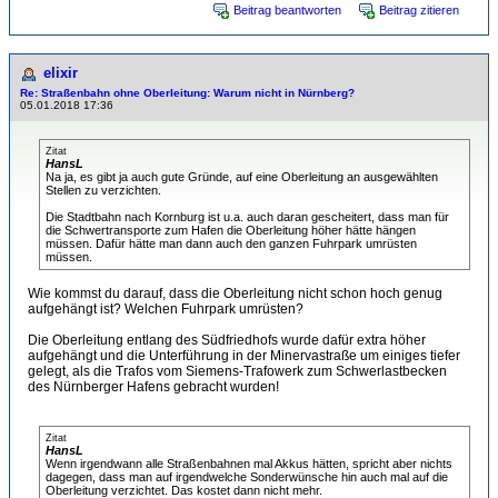
Beitrag beantworten
Beitrag zitieren
elixir
Re: Straßenbahn ohne Oberleitung: Warum nicht in Nürnberg?
05.01.2018 17:36
Zitat
HansL
Na ja, es gibt ja auch gute Gründe, auf eine Oberleitung an ausgewählten
Stellen zu verzichten.
Die Stadtbahn nach Kornburg ist u.a. auch daran gescheitert, dass man für
die Schwertransporte zum Hafen die Oberleitung höher hätte hängen
müssen. Dafür hätte man dann auch den ganzen Fuhrpark umrüsten
müssen.
Wie kommst du darauf, dass die Oberleitung nicht schon hoch genug
aufgehängt ist? Welchen Fuhrpark umrüsten?
Die Oberleitung entlang des Südfriedhofs wurde dafür extra höher
aufgehängt und die Unterführung in der Minervastraße um einiges tiefer
gelegt, als die Trafos vom Siemens-Trafowerk zum Schwerlastbecken
des Nürnberger Hafens gebracht wurden!
Zitat
HansL
Wenn irgendwann alle Straßenbahnen mal Akkus hätten, spricht aber nichts
dagegen, dass man auf irgendwelche Sonderwünsche hin auch mal auf die
Oberleitung verzichtet. Das kostet dann nicht mehr.