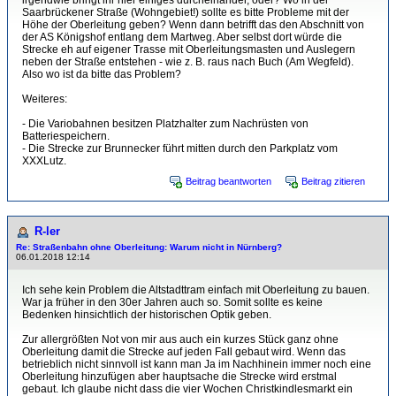
irgendwie bringt ihr hier einiges durcheinander, oder? Wo in der
Saarbrückener Straße (Wohngebiet!) sollte es bitte Probleme mit der
Höhe der Oberleitung geben? Wenn dann betrifft das den Abschnitt von
der AS Königshof entlang dem Martweg. Aber selbst dort würde die
Strecke eh auf eigener Trasse mit Oberleitungsmasten und Auslegern
neben der Straße entstehen - wie z. B. raus nach Buch (Am Wegfeld).
Also wo ist da bitte das Problem?
Weiteres:
- Die Variobahnen besitzen Platzhalter zum Nachrüsten von
Batteriespeichern.
- Die Strecke zur Brunnecker führt mitten durch den Parkplatz vom
XXXLutz.
Beitrag beantworten
Beitrag zitieren
R-ler
Re: Straßenbahn ohne Oberleitung: Warum nicht in Nürnberg?
06.01.2018 12:14
Ich sehe kein Problem die Altstadttram einfach mit Oberleitung zu bauen.
War ja früher in den 30er Jahren auch so. Somit sollte es keine
Bedenken hinsichtlich der historischen Optik geben.
Zur allergrößten Not von mir aus auch ein kurzes Stück ganz ohne
Oberleitung damit die Strecke auf jeden Fall gebaut wird. Wenn das
betrieblich nicht sinnvoll ist kann man Ja im Nachhinein immer noch eine
Oberleitung hinzufügen aber hauptsache die Strecke wird erstmal
gebaut. Ich glaube nicht dass die vier Wochen Christkindlesmarkt ein