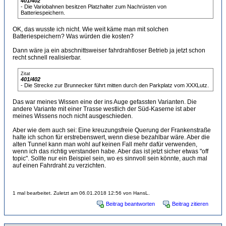
401/402
- Die Variobahnen besitzen Platzhalter zum Nachrüsten von
Batteriespeichern.
OK, das wusste ich nicht. Wie weit käme man mit solchen
Batteriespeichern? Was würden die kosten?
Dann wäre ja ein abschnittsweiser fahrdrahtloser Betrieb ja jetzt schon
recht schnell realisierbar.
Zitat
401/402
- Die Strecke zur Brunnecker führt mitten durch den Parkplatz vom XXXLutz.
Das war meines Wissen eine der ins Auge gefassten Varianten. Die
andere Variante mit einer Trasse westlich der Süd-Kaserne ist aber
meines Wissens noch nicht ausgeschieden.
Aber wie dem auch sei: Eine kreuzungsfreie Querung der Frankenstraße
halte ich schon für erstrebenswert, wenn diese bezahlbar wäre. Aber die
alten Tunnel kann man wohl auf keinen Fall mehr dafür verwenden,
wenn ich das richtig verstanden habe. Aber das ist jetzt sicher etwas "off
topic". Sollte nur ein Beispiel sein, wo es sinnvoll sein könnte, auch mal
auf einen Fahrdraht zu verzichten.
1 mal bearbeitet. Zuletzt am 06.01.2018 12:56 von HansL.
Beitrag beantworten
Beitrag zitieren