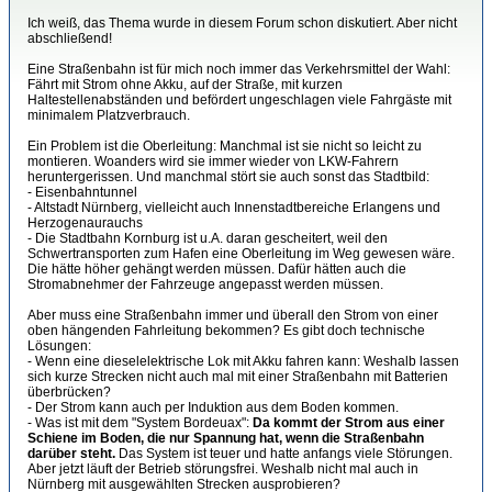
Ich weiß, das Thema wurde in diesem Forum schon diskutiert. Aber nicht
abschließend!
Eine Straßenbahn ist für mich noch immer das Verkehrsmittel der Wahl:
Fährt mit Strom ohne Akku, auf der Straße, mit kurzen
Haltestellenabständen und befördert ungeschlagen viele Fahrgäste mit
minimalem Platzverbrauch.
Ein Problem ist die Oberleitung: Manchmal ist sie nicht so leicht zu
montieren. Woanders wird sie immer wieder von LKW-Fahrern
heruntergerissen. Und manchmal stört sie auch sonst das Stadtbild:
- Eisenbahntunnel
- Altstadt Nürnberg, vielleicht auch Innenstadtbereiche Erlangens und
Herzogenaurauchs
- Die Stadtbahn Kornburg ist u.A. daran gescheitert, weil den
Schwertransporten zum Hafen eine Oberleitung im Weg gewesen wäre.
Die hätte höher gehängt werden müssen. Dafür hätten auch die
Stromabnehmer der Fahrzeuge angepasst werden müssen.
Aber muss eine Straßenbahn immer und überall den Strom von einer
oben hängenden Fahrleitung bekommen? Es gibt doch technische
Lösungen:
- Wenn eine dieselelektrische Lok mit Akku fahren kann: Weshalb lassen
sich kurze Strecken nicht auch mal mit einer Straßenbahn mit Batterien
überbrücken?
- Der Strom kann auch per Induktion aus dem Boden kommen.
- Was ist mit dem "System Bordeuax":
Da kommt der Strom aus einer
Schiene im Boden, die nur Spannung hat, wenn die Straßenbahn
darüber steht.
Das System ist teuer und hatte anfangs viele Störungen.
Aber jetzt läuft der Betrieb störungsfrei. Weshalb nicht mal auch in
Nürnberg mit ausgewählten Strecken ausprobieren?