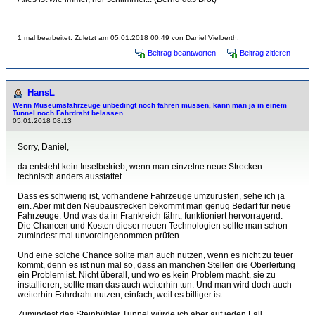
1 mal bearbeitet. Zuletzt am 05.01.2018 00:49 von Daniel Vielberth.
Beitrag beantworten
Beitrag zitieren
HansL
Wenn Museumsfahrzeuge unbedingt noch fahren müssen, kann man ja in einem
Tunnel noch Fahrdraht belassen
05.01.2018 08:13
Sorry, Daniel,
da entsteht kein Inselbetrieb, wenn man einzelne neue Strecken
technisch anders ausstattet.
Dass es schwierig ist, vorhandene Fahrzeuge umzurüsten, sehe ich ja
ein. Aber mit den Neubaustrecken bekommt man genug Bedarf für neue
Fahrzeuge. Und was da in Frankreich fährt, funktioniert hervorragend.
Die Chancen und Kosten dieser neuen Technologien sollte man schon
zumindest mal unvoreingenommen prüfen.
Und eine solche Chance sollte man auch nutzen, wenn es nicht zu teuer
kommt, denn es ist nun mal so, dass an manchen Stellen die Oberleitung
ein Problem ist. Nicht überall, und wo es kein Problem macht, sie zu
installieren, sollte man das auch weiterhin tun. Und man wird doch auch
weiterhin Fahrdraht nutzen, einfach, weil es billiger ist.
Zumindest das Steinbühler Tunnel würde ich aber auf jeden Fall