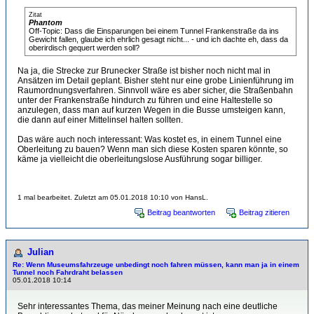
Zitat
Phantom
Off-Topic: Dass die Einsparungen bei einem Tunnel Frankenstraße da ins
Gewicht fallen, glaube ich ehrlich gesagt nicht... - und ich dachte eh, dass da
oberirdisch gequert werden soll?
Na ja, die Strecke zur Brunecker Straße ist bisher noch nicht mal in
Ansätzen im Detail geplant. Bisher steht nur eine grobe Linienführung im
Raumordnungsverfahren. Sinnvoll wäre es aber sicher, die Straßenbahn
unter der Frankenstraße hindurch zu führen und eine Haltestelle so
anzulegen, dass man auf kurzen Wegen in die Busse umsteigen kann,
die dann auf einer Mittelinsel halten sollten.
Das wäre auch noch interessant: Was kostet es, in einem Tunnel eine
Oberleitung zu bauen? Wenn man sich diese Kosten sparen könnte, so
käme ja vielleicht die oberleitungslose Ausführung sogar billiger.
1 mal bearbeitet. Zuletzt am 05.01.2018 10:10 von HansL.
Beitrag beantworten
Beitrag zitieren
Julian
Re: Wenn Museumsfahrzeuge unbedingt noch fahren müssen, kann man ja in einem
Tunnel noch Fahrdraht belassen
05.01.2018 10:14
Sehr interessantes Thema, das meiner Meinung nach eine deutliche