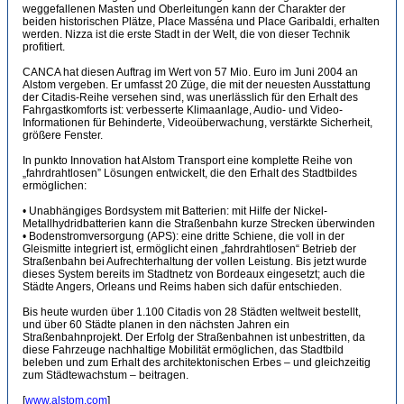
weggefallenen Masten und Oberleitungen kann der Charakter der
beiden historischen Plätze, Place Masséna und Place Garibaldi, erhalten
werden. Nizza ist die erste Stadt in der Welt, die von dieser Technik
profitiert.
CANCA hat diesen Auftrag im Wert von 57 Mio. Euro im Juni 2004 an
Alstom vergeben. Er umfasst 20 Züge, die mit der neuesten Ausstattung
der Citadis-Reihe versehen sind, was unerlässlich für den Erhalt des
Fahrgastkomforts ist: verbesserte Klimaanlage, Audio- und Video-
Informationen für Behinderte, Videoüberwachung, verstärkte Sicherheit,
größere Fenster.
In punkto Innovation hat Alstom Transport eine komplette Reihe von
„fahrdrahtlosen” Lösungen entwickelt, die den Erhalt des Stadtbildes
ermöglichen:
• Unabhängiges Bordsystem mit Batterien: mit Hilfe der Nickel-
Metallhydridbatterien kann die Straßenbahn kurze Strecken überwinden
• Bodenstromversorgung (APS): eine dritte Schiene, die voll in der
Gleismitte integriert ist, ermöglicht einen „fahrdrahtlosen“ Betrieb der
Straßenbahn bei Aufrechterhaltung der vollen Leistung. Bis jetzt wurde
dieses System bereits im Stadtnetz von Bordeaux eingesetzt; auch die
Städte Angers, Orleans und Reims haben sich dafür entschieden.
Bis heute wurden über 1.100 Citadis von 28 Städten weltweit bestellt,
und über 60 Städte planen in den nächsten Jahren ein
Straßenbahnprojekt. Der Erfolg der Straßenbahnen ist unbestritten, da
diese Fahrzeuge nachhaltige Mobilität ermöglichen, das Stadtbild
beleben und zum Erhalt des architektonischen Erbes – und gleichzeitig
zum Städtewachstum – beitragen.
[
www.alstom.com
]