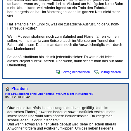
umbauen, wenn es geht, weil dort mit Abstand am Häufigsten keine Bahn
mehr fahren kann, weil wieder irgend so ein Trolo den Fahrdraht
heruntergerissen hat. Im Moment geht dann im ganzen Netz nicht mehr
viel.
Hat jemand einen Einblick, was die zusätzliche Ausrüstung der Alstom-
Fahrzeuge kostet?
Wenn Museumsbahnen noch zum Bahnhof und Plärrer fahren können
sollen, könnte man ja zum Beispiel auch im Allersberger Tunnel den
Fahrdraht lassen. Da hat man dann noch die Ausweichmöglichkeit durch
das Marientunnel.
Bei der Altstadttram bin ich mir jedenfalls sicher: Es wird nicht leicht,
dieses Projekt durchzusetzen. Und wenn, dann schafft man das nur ohne
Oberleitung.
Beitrag beantworten
Beitrag zitieren
Phantom
Re: Straßenbahn ohne Oberleitung: Warum nicht in Nürnberg?
05.01.2018 08:42
Obwohl die französischen Lösungen durchaus gefällig sind - im
deutschen Förder(un)wesen bedeutet sowas natürlich erstmal mehr
Investitionen und wohl auch höhere Betriebskosten. Da kriegt man
schnell jeden Faktor runter damit.
Und wenn sowas an einer Stelle gebaut wird, sehe ich schon überall
Anwohner fordern und Politiker umkippen. Um des lieben Friedens