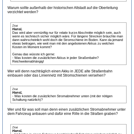
Warum sollte außerhalb der historischen Altstadt auf die Oberleitung
verzichtet werden?
Zitat
HansL
Das wird aber vernünftig nur für relativ kurze Abschnitte möglich sein, auch
wenn es technisch sicher möglich wäre. Für längere Strecken bräuchte man
dann wahrscheinlich wohl doch die Stromschiene im Boden. Kann da jemand
etwas beitragen, wie weit man mit den angebotenen Akkus zu welchen
Kosten im Moment kommt?
Genau das wüsste ich gerne:
- Was kosten die zusätzlichen Akkus in jeder Straßenbahn?
Reichweitenabhängig!
Wer will denn nachträglich einen Akku in JEDE alte Straßenbahn
einbauen oder das Liniennetz mit Stromschienen versehen?
Zitat
HansL
- Was kosten die zusätzlichen Stromabnehmer unten (mit der nötigen
Schaltung natürlich)?
Wer und für was soll man denn einen zusätzlichen Stromabnehmer unter
dem Fahrzeug anbauen und dafür eine Rille in die Straßen graben?
Zitat
HansL