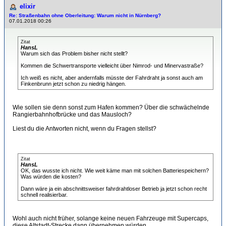
elixir
Re: Straßenbahn ohne Oberleitung: Warum nicht in Nürnberg?
07.01.2018 00:26
Zitat
HansL
Warum sich das Problem bisher nicht stellt?
Kommen die Schwertransporte vielleicht über Nimrod- und Minervastraße?
Ich weiß es nicht, aber andernfalls müsste der Fahrdraht ja sonst auch am
Finkenbrunn jetzt schon zu niedrig hängen.
Wie sollen sie denn sonst zum Hafen kommen? Über die schwächelnde
Rangierbahnhofbrücke und das Mausloch?
Liest du die Antworten nicht, wenn du Fragen stellst?
Zitat
HansL
OK, das wusste ich nicht. Wie weit käme man mit solchen Batteriespeichern?
Was würden die kosten?
Dann wäre ja ein abschnittsweiser fahrdrahtloser Betrieb ja jetzt schon recht
schnell realisierbar.
Wohl auch nicht früher, solange keine neuen Fahrzeuge mit Supercaps,
diese Altstadt-Strecke dann übernehmen würden.