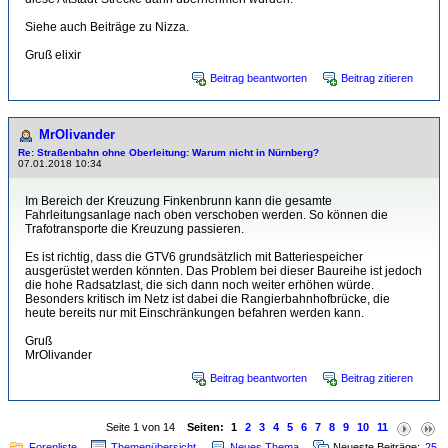
Siehe auch Beiträge zu Nizza.
Gruß elixir
Beitrag beantworten
Beitrag zitieren
MrOlivander
Re: Straßenbahn ohne Oberleitung: Warum nicht in Nürnberg?
07.01.2018 10:34
Im Bereich der Kreuzung Finkenbrunn kann die gesamte
Fahrleitungsanlage nach oben verschoben werden. So können die
Trafotransporte die Kreuzung passieren.
Es ist richtig, dass die GTV6 grundsätzlich mit Batteriespeicher
ausgerüstet werden könnten. Das Problem bei dieser Baureihe ist jedoch
die hohe Radsatzlast, die sich dann noch weiter erhöhen würde.
Besonders kritisch im Netz ist dabei die Rangierbahnhofbrücke, die
heute bereits nur mit Einschränkungen befahren werden kann.
Gruß
MrOlivander
Beitrag beantworten
Beitrag zitieren
Seite 1 von 14
Seiten:
1
2
3
4
5
6
7
8
9
10
11
Forenliste
Themenübersicht
Neues Thema
Neueste Beiträge:
25