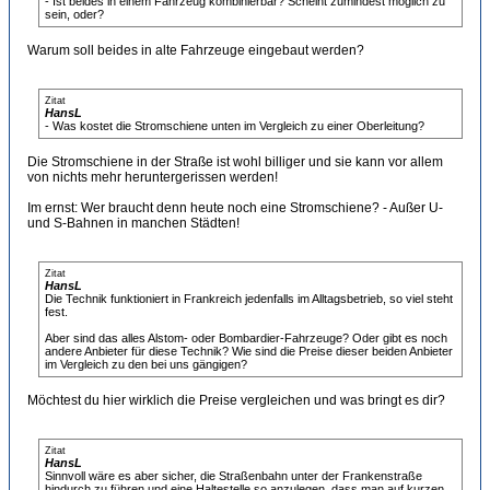
- Ist beides in einem Fahrzeug kombinierbar? Scheint zumindest möglich zu
sein, oder?
Warum soll beides in alte Fahrzeuge eingebaut werden?
Zitat
HansL
- Was kostet die Stromschiene unten im Vergleich zu einer Oberleitung?
Die Stromschiene in der Straße ist wohl billiger und sie kann vor allem
von nichts mehr heruntergerissen werden!
Im ernst: Wer braucht denn heute noch eine Stromschiene? - Außer U-
und S-Bahnen in manchen Städten!
Zitat
HansL
Die Technik funktioniert in Frankreich jedenfalls im Alltagsbetrieb, so viel steht
fest.
Aber sind das alles Alstom- oder Bombardier-Fahrzeuge? Oder gibt es noch
andere Anbieter für diese Technik? Wie sind die Preise dieser beiden Anbieter
im Vergleich zu den bei uns gängigen?
Möchtest du hier wirklich die Preise vergleichen und was bringt es dir?
Zitat
HansL
Sinnvoll wäre es aber sicher, die Straßenbahn unter der Frankenstraße
hindurch zu führen und eine Haltestelle so anzulegen, dass man auf kurzen