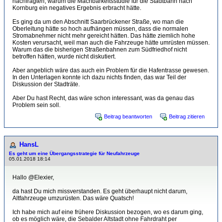
nachfragten, warum die Machbarkeitsstudie für die Stadtbahn nach
Kornburg ein negatives Ergebnis erbracht hätte.
Es ging da um den Abschnitt Saarbrückener Straße, wo man die
Oberleitung hätte so hoch aufhängen müssen, dass die normalen
Stromabnehmer nicht mehr gereicht hätten. Das hätte ziemlich hohe
Kosten verursacht, weil man auch die Fahrzeuge hätte umrüsten müssen.
Warum das die bisherigen Straßenbahnen zum Südfriedhof nicht
betroffen hätten, wurde nicht diskutiert.
Aber angeblich wäre das auch ein Problem für die Hafentrasse gewesen.
In den Unterlagen konnte ich dazu nichts finden, das war Teil der
Diskussion der Stadträte.
Aber Du hast Recht, das wäre schon interessant, was da genau das
Problem sein soll.
Beitrag beantworten
Beitrag zitieren
HansL
Es geht um eine Übergangsstrategie für Neufahrzeuge
05.01.2018 18:14
Hallo @Elexier,
da hast Du mich missverstanden. Es geht überhaupt nicht darum,
Altfahrzeuge umzurüsten. Das wäre Quatsch!
Ich habe mich auf eine frühere Diskussion bezogen, wo es darum ging,
ob es möglich wäre, die Sebalder Altstadt ohne Fahrdraht per