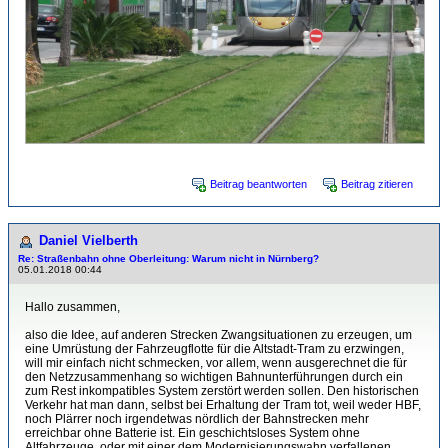
Beitrag beantworten
Beitrag zitieren
Daniel Vielberth
Re: Straßenbahn ohne Oberleitung: Warum nicht in Nürnberg?
05.01.2018 00:44
Hallo zusammen,
also die Idee, auf anderen Strecken Zwangsituationen zu erzeugen, um
eine Umrüstung der Fahrzeugflotte für die Altstadt-Tram zu erzwingen,
will mir einfach nicht schmecken, vor allem, wenn ausgerechnet die für
den Netzzusammenhang so wichtigen Bahnunterführungen durch ein
zum Rest inkompatibles System zerstört werden sollen. Den historischen
Verkehr hat man dann, selbst bei Erhaltung der Tram tot, weil weder HBF,
noch Plärrer noch irgendetwas nördlich der Bahnstrecken mehr
erreichbar ohne Batterie ist. Ein geschichtsloses System ohne
Altfahrzeuge, oder mit einer dem Modernisierungswahn verfallenen