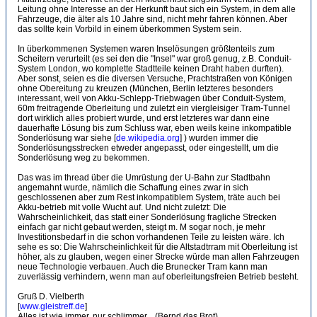
Leitung ohne Interesse an der Herkunft baut sich ein System, in dem alle
Fahrzeuge, die älter als 10 Jahre sind, nicht mehr fahren können. Aber
das sollte kein Vorbild in einem überkommen System sein.
In überkommenen Systemen waren Inselösungen größtenteils zum
Scheitern verurteilt (es sei den die "Insel" war groß genug, z.B. Conduit-
System London, wo komplette Stadtteile keinen Draht haben durften).
Aber sonst, seien es die diversen Versuche, Prachtstraßen von Königen
ohne Obereitung zu kreuzen (München, Berlin letzteres besonders
interessant, weil von Akku-Schlepp-Triebwagen über Conduit-System,
60m freitragende Oberleitung und zuletzt ein viergleisiger Tram-Tunnel
dort wirklich alles probiert wurde, und erst letzteres war dann eine
dauerhafte Lösung bis zum Schluss war, eben weils keine inkompatible
Sonderlösung war siehe [
de.wikipedia.org
] ) wurden immer die
Sonderlösungsstrecken etweder angepasst, oder eingestellt, um die
Sonderlösung weg zu bekommen.
Das was im thread über die Umrüstung der U-Bahn zur Stadtbahn
angemahnt wurde, nämlich die Schaffung eines zwar in sich
geschlossenen aber zum Rest inkompatiblem System, träte auch bei
Akku-betrieb mit volle Wucht auf. Und nicht zuletzt: Die
Wahrscheinlichkeit, das statt einer Sonderlösung fragliche Strecken
einfach gar nicht gebaut werden, steigt m. M sogar noch, je mehr
Investitionsbedarf in die schon vorhandenen Teile zu leisten wäre. Ich
sehe es so: Die Wahrscheinlichkeit für die Altstadtrram mit Oberleitung ist
höher, als zu glauben, wegen einer Strecke würde man allen Fahrzeugen
neue Technologie verbauen. Auch die Brunecker Tram kann man
zuverlässig verhindern, wenn man auf oberleitungsfreien Betrieb besteht.
Gruß D. Vielberth
[
www.gleistreff.de
]
Alles ist wie immer, nur schlimmer... (Bernd das Brot)