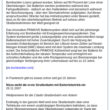
Bombardier-Lizenz gebaut wurden, fahren auf 90 Prozent der Linie ohne
Oberleitungen. Die Batterien werden problemlos während des
Fahrgastbetriebs ‑ statisch an den Haltestellen und dynamisch während
der Beschleunigung ‑ über den Stromabnehmer aufgeladen. Auf dieser
anspruchsvollen Strecke hat das Antriebssystem unter Beweis gestellt,
dass es für den oberleitungsfreien Betrieb auf nahezu allen
Straßenbahnlinien der Welt geeignet ist.
Das innovative PRIMOVE Batteriesystem stützt sich auf die jahrelange
Erfahrung von Bombardier mit Energiespeicherungssystemen. Das
System kombiniert große Leistungsstärke und eine außerordentlich lange
Batterielaufzeit mit hoher Zuverlässigkeit. Durch die Nutzung der
neuesten Entwicklungen im Bereich der Lithium-Ionen-Zellen auf Nickel-
Mangan-Kobalt (NMC)-Basis wird mit dem System die maximale Leistung
erzielt. Die fortschrittliche PRIMOVE Kühleinheit sorgt bei der Batterie für
die Aufrechterhaltung der idealen Temperatur und ermöglicht ein
schnelles Aufladen und die volle Rückgewinnung von Bremsenergie bei
gleichzeitiger Verlängerung ihrer Lebensdauer auf bis zu 10 Jahre.
[
de.bombardier.com
]
In Frankreich gibt es sowas schon seit gut 10 Jahren:
Nizza weiht die erste Straßenbahn mit Batteriebetrieb ein
26.11.2007
Weltpremiere für die Citadis-Straßenbahn von Alstom
Erstmalig in der ganzen Welt wird eine Straßenbahn über eine
Teilstrecke von einem unabhängigen Bordsystem betrieben, so dass
keine Stromversorgung über Oberleitungen notwendig ist. Dank der