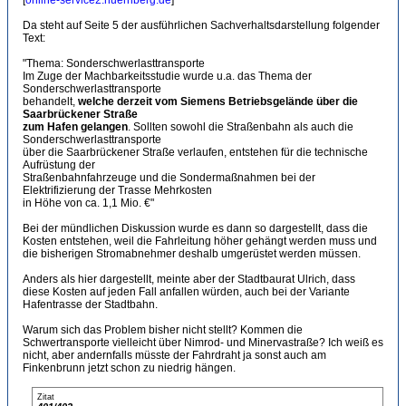
[
online-service2.nuernberg.de
]
Da steht auf Seite 5 der ausführlichen Sachverhaltsdarstellung folgender
Text:
"Thema: Sonderschwerlasttransporte
Im Zuge der Machbarkeitsstudie wurde u.a. das Thema der
Sonderschwerlasttransporte
behandelt,
welche derzeit vom Siemens Betriebsgelände über die
Saarbrückener Straße
zum Hafen gelangen
. Sollten sowohl die Straßenbahn als auch die
Sonderschwerlasttransporte
über die Saarbrückener Straße verlaufen, entstehen für die technische
Aufrüstung der
Straßenbahnfahrzeuge und die Sondermaßnahmen bei der
Elektrifizierung der Trasse Mehrkosten
in Höhe von ca. 1,1 Mio. €"
Bei der mündlichen Diskussion wurde es dann so dargestellt, dass die
Kosten entstehen, weil die Fahrleitung höher gehängt werden muss und
die bisherigen Stromabnehmer deshalb umgerüstet werden müssen.
Anders als hier dargestellt, meinte aber der Stadtbaurat Ulrich, dass
diese Kosten auf jeden Fall anfallen würden, auch bei der Variante
Hafentrasse der Stadtbahn.
Warum sich das Problem bisher nicht stellt? Kommen die
Schwertransporte vielleicht über Nimrod- und Minervastraße? Ich weiß es
nicht, aber andernfalls müsste der Fahrdraht ja sonst auch am
Finkenbrunn jetzt schon zu niedrig hängen.
Zitat