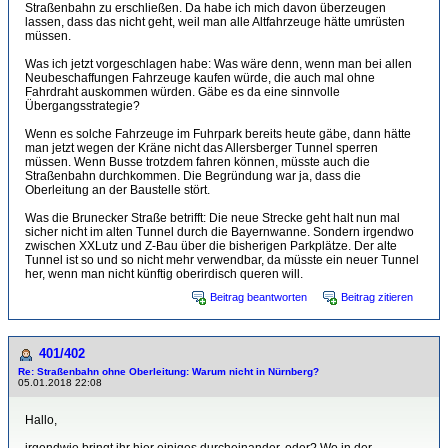
Straßenbahn zu erschließen. Da habe ich mich davon überzeugen
lassen, dass das nicht geht, weil man alle Altfahrzeuge hätte umrüsten
müssen.
Was ich jetzt vorgeschlagen habe: Was wäre denn, wenn man bei allen
Neubeschaffungen Fahrzeuge kaufen würde, die auch mal ohne
Fahrdraht auskommen würden. Gäbe es da eine sinnvolle
Übergangsstrategie?
Wenn es solche Fahrzeuge im Fuhrpark bereits heute gäbe, dann hätte
man jetzt wegen der Kräne nicht das Allersberger Tunnel sperren
müssen. Wenn Busse trotzdem fahren können, müsste auch die
Straßenbahn durchkommen. Die Begründung war ja, dass die
Oberleitung an der Baustelle stört.
Was die Brunecker Straße betrifft: Die neue Strecke geht halt nun mal
sicher nicht im alten Tunnel durch die Bayernwanne. Sondern irgendwo
zwischen XXLutz und Z-Bau über die bisherigen Parkplätze. Der alte
Tunnel ist so und so nicht mehr verwendbar, da müsste ein neuer Tunnel
her, wenn man nicht künftig oberirdisch queren will.
Beitrag beantworten
Beitrag zitieren
401/402
Re: Straßenbahn ohne Oberleitung: Warum nicht in Nürnberg?
05.01.2018 22:08
Hallo,