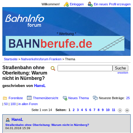
Willkommen!
Einloggen
Ein neues Profil erzeugen
* Werbung *
Startseite
>
Nahverkehrsforum Franken
> Thema
Straßenbahn ohne
Oberleitung: Warum
erweitert
nicht in Nürnberg?
geschrieben von
HansL
Forenliste
Themenübersicht
Neues Thema
Neueste Beiträge:
25
|
50
|
100
|
in allen Foren
Seite 1 von 14
Seiten:
1
2
3
4
5
6
7
8
9
10
11
HansL
Straßenbahn ohne Oberleitung: Warum nicht in Nürnberg?
04.01.2018 15:39