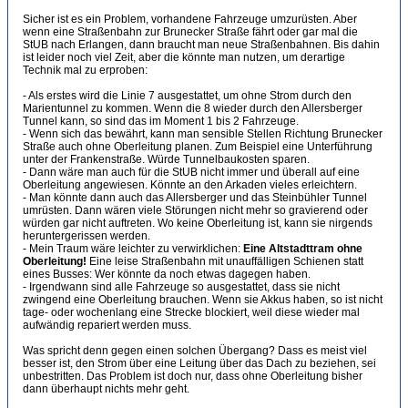
Sicher ist es ein Problem, vorhandene Fahrzeuge umzurüsten. Aber
wenn eine Straßenbahn zur Brunecker Straße fährt oder gar mal die
StUB nach Erlangen, dann braucht man neue Straßenbahnen. Bis dahin
ist leider noch viel Zeit, aber die könnte man nutzen, um derartige
Technik mal zu erproben:
- Als erstes wird die Linie 7 ausgestattet, um ohne Strom durch den
Marientunnel zu kommen. Wenn die 8 wieder durch den Allersberger
Tunnel kann, so sind das im Moment 1 bis 2 Fahrzeuge.
- Wenn sich das bewährt, kann man sensible Stellen Richtung Brunecker
Straße auch ohne Oberleitung planen. Zum Beispiel eine Unterführung
unter der Frankenstraße. Würde Tunnelbaukosten sparen.
- Dann wäre man auch für die StUB nicht immer und überall auf eine
Oberleitung angewiesen. Könnte an den Arkaden vieles erleichtern.
- Man könnte dann auch das Allersberger und das Steinbühler Tunnel
umrüsten. Dann wären viele Störungen nicht mehr so gravierend oder
würden gar nicht auftreten. Wo keine Oberleitung ist, kann sie nirgends
heruntergerissen werden.
- Mein Traum wäre leichter zu verwirklichen:
Eine Altstadttram ohne
Oberleitung!
Eine leise Straßenbahn mit unauffälligen Schienen statt
eines Busses: Wer könnte da noch etwas dagegen haben.
- Irgendwann sind alle Fahrzeuge so ausgestattet, dass sie nicht
zwingend eine Oberleitung brauchen. Wenn sie Akkus haben, so ist nicht
tage- oder wochenlang eine Strecke blockiert, weil diese wieder mal
aufwändig repariert werden muss.
Was spricht denn gegen einen solchen Übergang? Dass es meist viel
besser ist, den Strom über eine Leitung über das Dach zu beziehen, sei
unbestritten. Das Problem ist doch nur, dass ohne Oberleitung bisher
dann überhaupt nichts mehr geht.