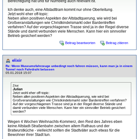
Berechtigung hat und für Nürnberg auch relevant ist.
Ich denke auch, eine Altstadttram kommt nur ohne Oberleitung.
Jetzt wohl eher off-topic:
Neben allen positiven Aspekten der Altstadtquerung, wie wird bei
Großveranstaltungen wie Christkindelsmarkt oder Bardentreffen
verfahren? Auf der vorgeschlagenen Trasse sind ja in der Regel diverse
Stände und damit verbunden viele Menschen. Kann hier ein sinnvoller
Betrieb gesichert werden?
Beitrag beantworten
Beitrag zitieren
elixir
Re: Wenn Museumsfahrzeuge unbedingt noch fahren müssen, kann man ja in einem
Tunnel noch Fahrdraht belassen
05.01.2018 15:07
Zitat
Julian
Jetzt wohl eher off-topic:
Neben allen positiven Aspekten der Altstadtquerung, wie wird bei
Großveranstaltungen wie Christkindelsmarkt oder Bardentreffen verfahren?
Auf der vorgeschlagenen Trasse sind ja in der Regel diverse Stände und
damit verbunden viele Menschen. Kann hier ein sinnvoller Betrieb gesichert
werden?
Wegen 4 Wochen Weihnachts-Kommerz, den Rest des Jahres eben
keine Altstadt-Straßenbahn zwischen altem Rathaus und der
Bratwurstküche - vielleicht sollten die Stadtväter auch etwas für die
Bewohner ihrer Stadt tun.