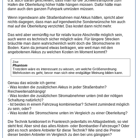
u.a. auch daran gescheitert, dass man für die Schwertransporte zum
Hafen die Oberleitung höher hätte hängen müssen. Dafür hätte man
dann auch den ganzen Fuhrpark umrüsten müssen.
Wenn irgendwann alle Straßenbahnen mal Akkus hätten, spricht aber
nichts dagegen, dass man auf irgendwelche Sonderwünsche hin auch
mal auf die Oberleitung verzichtet. Das kostet dann nicht mehr.
Das wird aber vernünftig nur für relativ kurze Abschnitte möglich sein,
auch wenn es technisch sicher möglich wäre. Für längere Strecken
bräuchte man dann wahrscheinlich wohl doch die Stromschiene im
Boden. Kann da jemand etwas beitragen, wie weit man mit den
angebotenen Akkus zu welchen Kosten im Moment kommt?
Zitat
Phantom
Trotzdem wäre es interessant zu wissen, um welche Größenordnung
Mehrkosten es geht, bevor man sich eine endgültige Meinung bilden kann.
Genau das wüsste ich gerne:
- Was kosten die zusätzlichen Akkus in jeder Straßenbahn?
Reichweitenabhängig!
- Was kosten die zusätzlichen Stromabnehmer unten (mit der nötigen
Schaltung natürlich)?
- Ist beides in einem Fahrzeug kombinierbar? Scheint zumindest möglich
zu sein, oder?
- Was kostet die Stromschiene unten im Vergleich zu einer Oberleitung?
Die Technik funktioniert in Frankreich jedenfalls im Alltagsbetrieb, so viel
steht fest. Aber sind das alles Alstom- oder Bombardier-Fahrzeuge? Oder
gibt es noch andere Anbieter für diese Technik? Wie sind die Preise
dieser beiden Anbieter im Vergleich zu den bei uns gängigen?