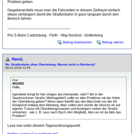
Problem geben.
Gegebenenfalls muss man die Fahrzeiten in diesem Zeitraum einfach
etwas verlängern damit die Straßenbahn in ganz langsam durch den
Bereich fahren.
______________________________
Pro S-Bahn Cadolzburg - Fürth - Nbg Nordost - Gräfenberg
Beitrag beantworten
Beitrag zitieren
HansL
Re: Straßenbahn ohne Oberleitung: Warum nicht in Nürnberg?
06.01.2018 12:55
Zitat
401/402
Hallo,
irgendwie bringt ihr hier einiges durcheinander, oder? Wo in der
Saarbrückener Straße (Wohngebiet!) sollte es bitte Probleme mit der Höhe
der Oberleitung geben? Wenn dann betrifft das den Abschnitt von der AS
Königshof entlang dem Martweg. Aber selbst dort würde die Strecke eh auf
eigener Trasse mit Oberleitungsmasten und Auslegern neben der Straße
entstehen - wie z. B. raus nach Buch (Am Wegfeld). Also wo ist da bitte das
Problem?
Lese mal unter diesem Tagesordnungspunkt: