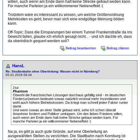
willen, auch wenn am Ende dann halt keine Strecke gebaut weden kann.
Für manche Parteien ja ein willkommener Nebeneffekt :(
Trotzdem wäre es interessant zu wissen, um welche Größenordnung
Mehrkosten es geht, bevor man sich eine endgültige Meinung bilden
kann.
Off-Topic: Dass die Einsparungen bei einem Tunnel Frankenstraße da ins
Gewicht fallen, glaube ich ehrlich gesagt nicht... - und ich dachte eh, dass
da oberirdisch gequert werden soll?
Beitrag beantworten
Beitrag zitieren
HansL
Re: Straßenbahn ohne Oberleitung: Warum nicht in Nürnberg?
05.01.2018 09:44
Zitat
Phantom
Obwohl die französischen Lösungen durchaus gefällig sind - im deutschen
Förder(un)wesen bedeutet sowas natürlich erstmal mehr Investitionen und
wohl auch höhere Betriebskosten. Da kriegt man schnell jeden Faktor runter
damit.
Und wenn sowas an einer Stelle gebaut wird, sehe ich schon überall
Anwohner fordern und Politiker umkippen. Um des lieben Friedens willen,
auch wenn am Ende dann halt keine Strecke gebaut weden kann. Für
manche Parteien ja ein willkommener Nebeneffekt :(
Na ja, es gibt ja auch gute Gründe, auf eine Oberleitung an
ausgewählten Stellen zu verzichten. Die Stadtbahn nach Kornburg ist