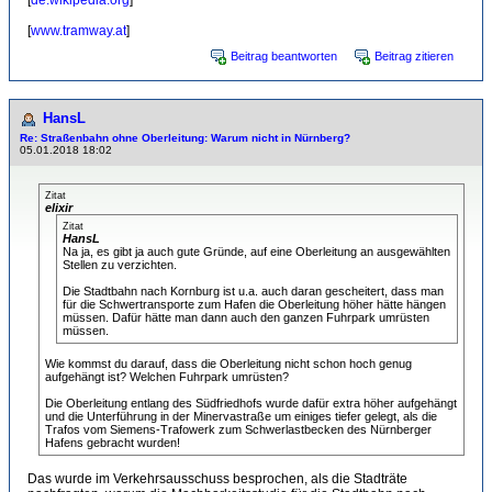
[
de.wikipedia.org
]
[
www.tramway.at
]
Beitrag beantworten
Beitrag zitieren
HansL
Re: Straßenbahn ohne Oberleitung: Warum nicht in Nürnberg?
05.01.2018 18:02
Zitat
elixir
Zitat
HansL
Na ja, es gibt ja auch gute Gründe, auf eine Oberleitung an ausgewählten
Stellen zu verzichten.
Die Stadtbahn nach Kornburg ist u.a. auch daran gescheitert, dass man
für die Schwertransporte zum Hafen die Oberleitung höher hätte hängen
müssen. Dafür hätte man dann auch den ganzen Fuhrpark umrüsten
müssen.
Wie kommst du darauf, dass die Oberleitung nicht schon hoch genug
aufgehängt ist? Welchen Fuhrpark umrüsten?
Die Oberleitung entlang des Südfriedhofs wurde dafür extra höher aufgehängt
und die Unterführung in der Minervastraße um einiges tiefer gelegt, als die
Trafos vom Siemens-Trafowerk zum Schwerlastbecken des Nürnberger
Hafens gebracht wurden!
Das wurde im Verkehrsausschuss besprochen, als die Stadträte