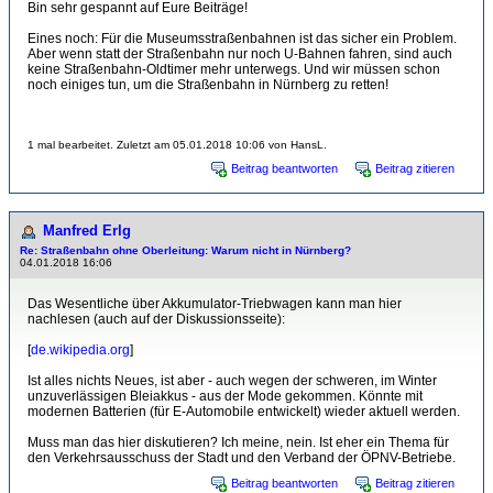
Bin sehr gespannt auf Eure Beiträge!
Eines noch: Für die Museumsstraßenbahnen ist das sicher ein Problem.
Aber wenn statt der Straßenbahn nur noch U-Bahnen fahren, sind auch
keine Straßenbahn-Oldtimer mehr unterwegs. Und wir müssen schon
noch einiges tun, um die Straßenbahn in Nürnberg zu retten!
1 mal bearbeitet. Zuletzt am 05.01.2018 10:06 von HansL.
Beitrag beantworten
Beitrag zitieren
Manfred Erlg
Re: Straßenbahn ohne Oberleitung: Warum nicht in Nürnberg?
04.01.2018 16:06
Das Wesentliche über Akkumulator-Triebwagen kann man hier
nachlesen (auch auf der Diskussionsseite):
[
de.wikipedia.org
]
Ist alles nichts Neues, ist aber - auch wegen der schweren, im Winter
unzuverlässigen Bleiakkus - aus der Mode gekommen. Könnte mit
modernen Batterien (für E-Automobile entwickelt) wieder aktuell werden.
Muss man das hier diskutieren? Ich meine, nein. Ist eher ein Thema für
den Verkehrsausschuss der Stadt und den Verband der ÖPNV-Betriebe.
Beitrag beantworten
Beitrag zitieren