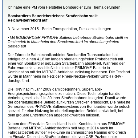
Ich habe eine PM vom Hersteller Bombardier zum Thema gefunden:
Bombardiers Batteriebetriebene Straßenbahn stellt
Reichweitenrekord auf
3. November 2015 - Berlin Transportation, Pressemitteilungen
•
Mit BOMBARDIER PRIMOVE Batterie betriebene Straßenbahn stellt im
Testbetrieb in Mannheim den Streckenrekord im oberleitungsfreien
Betrieb auf
Der führende Bahntechnikanbieter Bombardier Transportation hat
erfolgreich einen 41,6 km langen oberleitungsfreien Probebetrieb mit
einer von Bombardier gebauten Straßenbahn absolviert. Während der
Fahrt wurde sie ausschließlich mit einer PRIMOVE-Batterie in
Kombination mit der MITRAC-Antriebsausrüstung betrieben. Die Testfahrt
wurde in Mannheim im Netz der Rhein-Neckar-Verkehr GmbH (RNV)
durchgeführt.
Die RNV hat im Jahr 2009 damit begonnen, SuperCaps-
Energiespeicherungssysteme zu nutzen. Diese Technologie hat die
Verkehrsgesellschaft in 30 ihrer Straßenbahnen integriert. Damit wurde
der oberleitungsfreie Betrieb auf kurzen Strecken ermöglicht. Die neueste
Generation des PRIMOVE Batteriesystems von Bombardier wurde jedoch
speziell für eine Nutzung im oberleitungsfreien Betrieb entwickelt, bei
dem größere Entfernungen abgedeckt werden müssen.
Neben dem Einsatz in Deutschland ist die Kombination aus PRIMOVE
Batterie und MITRAC-Antriebstechnik seit August 2014 auch im
Fahrgastbetrieb auf der Hexi-Linie im chinesischen Nanjing erfolgreich
im Einsatz. Die sechs Straßenbahnen, die von CSR Puzhen unter