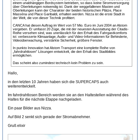
einem unabhängigen Bordsystem betrieben, so dass keine Stromversorgung
über Oberleitungen notwendig ist. Dank der weggefallenen Masten und
Oberleitungen kann der Charakter der beiden historischen Plätze, Place
Masséna und Place Garibaldi, erhalten werden. Nizza ist die erste Stadt in
der Welt, die von dieser Technik profitiert.
CANCA hat diesen Auftrag im Wert von 57 Mio. Euro im Juni 2004 an Alstom
vergeben. Er umfasst 20 Züge, die mit der neuesten Ausstattung der Citadis-
Reihe versehen sind, was unerlässlich für den Erhalt des Fahrgastkomforts
ist: verbesserte Klimaanlage, Audio- und Video-Informationen für Behinderte,
Videoüberwachung, verstärkte Sicherheit, größere Fenster.
In punkto Innovation hat Alstom Transport eine komplette Reihe von
„fahrdrahtlosen” Lösungen entwickelt, die den Erhalt des Stadtbildes
ermöglichen.
Das scheint also zumindest technisch kein Problem zu sein.
Hallo,
in den letzten 10 Jahren haben sich die SUPERCAPS auch
weiterentwickelt.
Im fahrdrahtlosen Bereich werden sie an den Haltestellen während des
Haltes für die nächste Etappe nachgeladen.
Ein paar Bilder aus Nizza.
Auf Bild 2 senkt sich gerade der Stromabnehmer.
Gruß elixir