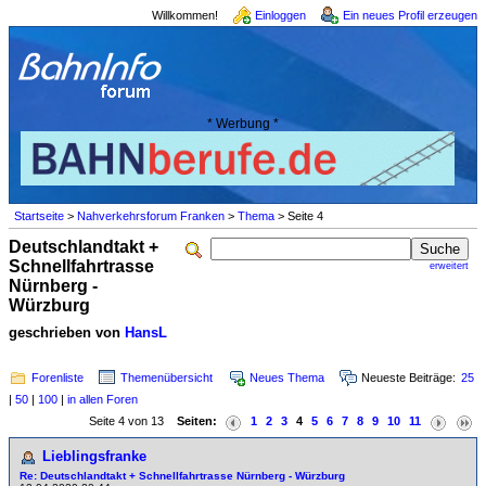
Willkommen!
Einloggen
Ein neues Profil erzeugen
* Werbung *
Startseite
>
Nahverkehrsforum Franken
>
Thema
> Seite 4
Deutschlandtakt +
Schnellfahrtrasse
erweitert
Nürnberg -
Würzburg
geschrieben von
HansL
Forenliste
Themenübersicht
Neues Thema
Neueste Beiträge:
25
|
50
|
100
|
in allen Foren
Seite 4 von 13
Seiten:
1
2
3
4
5
6
7
8
9
10
11
Lieblingsfranke
Re: Deutschlandtakt + Schnellfahrtrasse Nürnberg - Würzburg