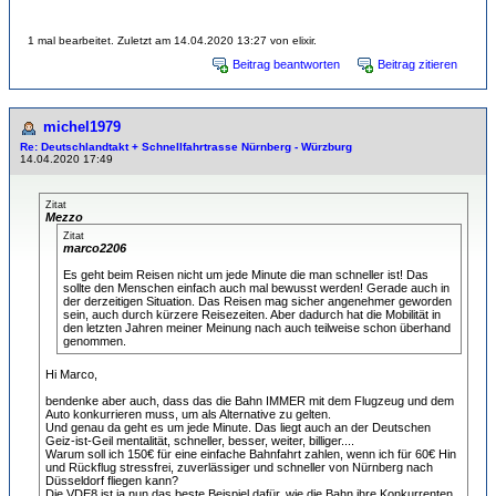
1 mal bearbeitet. Zuletzt am 14.04.2020 13:27 von elixir.
Beitrag beantworten
Beitrag zitieren
michel1979
Re: Deutschlandtakt + Schnellfahrtrasse Nürnberg - Würzburg
14.04.2020 17:49
Zitat
Mezzo
Zitat
marco2206
Es geht beim Reisen nicht um jede Minute die man schneller ist! Das
sollte den Menschen einfach auch mal bewusst werden! Gerade auch in
der derzeitigen Situation. Das Reisen mag sicher angenehmer geworden
sein, auch durch kürzere Reisezeiten. Aber dadurch hat die Mobilität in
den letzten Jahren meiner Meinung nach auch teilweise schon überhand
genommen.
Hi Marco,
bendenke aber auch, dass das die Bahn IMMER mit dem Flugzeug und dem
Auto konkurrieren muss, um als Alternative zu gelten.
Und genau da geht es um jede Minute. Das liegt auch an der Deutschen
Geiz-ist-Geil mentalität, schneller, besser, weiter, billiger....
Warum soll ich 150€ für eine einfache Bahnfahrt zahlen, wenn ich für 60€ Hin
und Rückflug stressfrei, zuverlässiger und schneller von Nürnberg nach
Düsseldorf fliegen kann?
Die VDE8 ist ja nun das beste Beispiel dafür, wie die Bahn ihre Konkurrenten