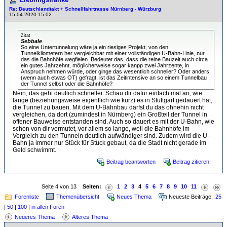
Re: Deutschlandtakt + Schnellfahrtrasse Nürnberg - Würzburg
15.04.2020 15:02
Zitat
Sebbale
So eine Untertunnelung wäre ja ein riesiges Projekt, von den
Tunnelkilometern her vergleichbar mit einer vollständigen U-Bahn-Linie, nur
das die Bahnhöfe wegfielen. Bedeutet das, dass die reine Bauzeit auch circa
ein gutes Jahrzehnt, möglicherweise sogar kanpp zwei Jahrzente, in
Anspruch nehmen würde, oder ginge das wesentlich schneller? Oder anders
(wenn auch etwas OT) gefragt, ist das Zeitintensive an so einem Tunnelbau
der Tunnel selbst oder die Bahnhöfe?
Nein, das geht deutlich schneller. Schau dir dafür einfach mal an, wie
lange (beziehungsweise eigentlich wie kurz) es in Stuttgart gedauert hat,
die Tunnel zu bauen. Mit dem U-Bahnbau darfst du das ohnehin nicht
vergleichen, da dort (zumindest in Nürnberg) ein Großteil der Tunnel in
offener Bauweise entstanden sind. Auch so dauert es mit der U-Bahn, wie
schon von dir vermutet, vor allem so lange, weil die Bahnhöfe im
Vergleich zu den Tunneln deutlich aufwändiger sind. Zudem wird die U-
Bahn ja immer nur Stück für Stück gebaut, da die Stadt nicht gerade im
Geld schwimmt.
Beitrag beantworten
Beitrag zitieren
Seite 4 von 13
Seiten:
1
2
3
4
5
6
7
8
9
10
11
Forenliste
Themenübersicht
Neues Thema
Neueste Beiträge:
25
|
50
|
100
|
in allen Foren
Neueres Thema
Älteres Thema