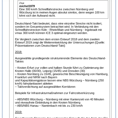
Zitat
michel1979
Eine 300 km/h Schnellfahrstrecke zwischen Nürnberg und
Würzburg ist in meinen Augen absolut sinnlos, denn wegen 100 km
lohnt sich der Aufwand nicht.
Deutschland-Takt bedeutet, dass eine einzelne Strecke nicht isoliert,
sondern im Gesamtsystem betrachtet wird. In Verbindung mit den
Schnellfahrstrecken Köln - Rhein/Main und Nürnberg - Ingolstadt mit
vmax 300 km/h können ICE 3 optimal eingesetzt werden.
Ein Vergleich zwischen dem ersten Entwurf 2018 und dem zweiten
Entwurf 2019 zeigt die Weiterentwicklung der Untersuchungen [Quelle:
Präsentationen zum Deutschland-Takt]:
2018:
Ausgewählte grundlegende strukturierende Elemente des Deutschland-
Taktes
– Knoten Erfurt zur vollen und halben Stunde führt zu Optimierung der
Knoten Halle (00/30), Leipzig (15/45) und Dresden (30)
– Knoten Nürnberg zu 15/45, gewünschte Beschleunigung von Hamburg,
Frankfurt und NRW nach Bayern
und Kapazitätsengpässe lassen eine NBS Würzburg – Nürnberg (250
km/h) fahrplanbasiert ableiten
– Taktverdichtung auf ausgewählten Korridoren
Beispiele für Infrastrukturmaßnahmen zur Fahrzeitverkürzung
– ABS/NBS Würzburg – Nürnberg mit einer Kantenzeit von 40 Minuten
und niveaufreie Einbindung in den Knoten Nürnberg
– ABS/NBS Hanau – Nantenbach mit bis zu 230 km/h
2019: