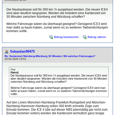
Die Neubautrasse soll für 300 km / h ausgebaut werden. Die neuen ICE4
sind aber deutlich langsamer. Würden die trotzdem eine Kantenzeit von
30 Minuten zwischen Nürnberg und Würzburg schaffen?
Welche Fahrzeuge wären da überhaupt geeignet? Genügend ICE3 wird
man dafür ja kaum haben, zumal wenn es zu weiteren Taktverdichtungen
kommen sollte.
Beitrag beantworten
Beitrag zitieren
Sebastian90475
Re: Kantenzeit Nürnberg-Würzburg 30 Minuten: Mit welchen Fahrzeugen?
15.04.2020 13:51
Zitat
HansL
Die Neubautrasse soll für 300 km / h ausgebaut werden. Die neuen ICE4 sind
aber deutlich langsamer. Würden die trotzdem eine Kantenzeit von 30 Minuten
zwischen Nürnberg und Würzburg schaffen?
Welche Fahrzeuge wären da überhaupt geeignet? Genügend ICE3 wird man
dafür ja kaum haben, zumal wenn es zu weiteren Taktverdichtungen kommen
sollte.
Auf den Linien München-Nürnberg-Frankfurt-Ruhrgebiet und München-
Nürnberg-Hannover-Hamburg sollen 300 km/h schnelle Züge zum
Einsatz kommen. Die ICE 4 (die auf dieser NBS planmäßig gar nicht zum
Einsatz kommen sollen) würden die Kantenzeit vermutlich ganz knapp