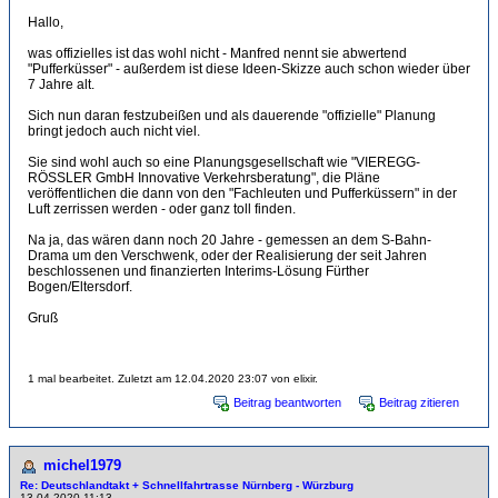
Hallo,
was offizielles ist das wohl nicht - Manfred nennt sie abwertend
"Pufferküsser" - außerdem ist diese Ideen-Skizze auch schon wieder über
7 Jahre alt.
Sich nun daran festzubeißen und als dauerende "offizielle" Planung
bringt jedoch auch nicht viel.
Sie sind wohl auch so eine Planungsgesellschaft wie "VIEREGG-
RÖSSLER GmbH Innovative Verkehrsberatung", die Pläne
veröffentlichen die dann von den "Fachleuten und Pufferküssern" in der
Luft zerrissen werden - oder ganz toll finden.
Na ja, das wären dann noch 20 Jahre - gemessen an dem S-Bahn-
Drama um den Verschwenk, oder der Realisierung der seit Jahren
beschlossenen und finanzierten Interims-Lösung Fürther
Bogen/Eltersdorf.
Gruß
1 mal bearbeitet. Zuletzt am 12.04.2020 23:07 von elixir.
Beitrag beantworten
Beitrag zitieren
michel1979
Re: Deutschlandtakt + Schnellfahrtrasse Nürnberg - Würzburg
13.04.2020 11:13