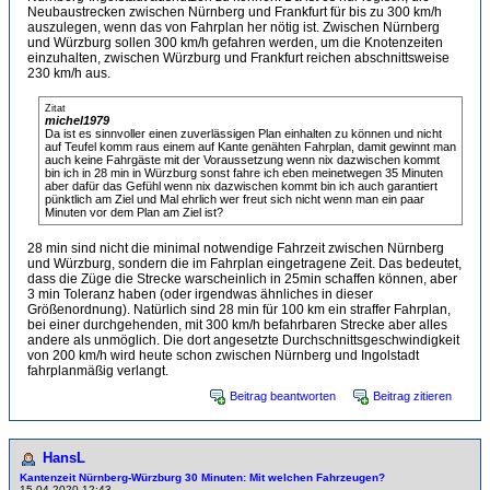
Neubaustrecken zwischen Nürnberg und Frankfurt für bis zu 300 km/h
auszulegen, wenn das von Fahrplan her nötig ist. Zwischen Nürnberg
und Würzburg sollen 300 km/h gefahren werden, um die Knotenzeiten
einzuhalten, zwischen Würzburg und Frankfurt reichen abschnittsweise
230 km/h aus.
Zitat
michel1979
Da ist es sinnvoller einen zuverlässigen Plan einhalten zu können und nicht
auf Teufel komm raus einem auf Kante genähten Fahrplan, damit gewinnt man
auch keine Fahrgäste mit der Voraussetzung wenn nix dazwischen kommt
bin ich in 28 min in Würzburg sonst fahre ich eben meinetwegen 35 Minuten
aber dafür das Gefühl wenn nix dazwischen kommt bin ich auch garantiert
pünktlich am Ziel und Mal ehrlich wer freut sich nicht wenn man ein paar
Minuten vor dem Plan am Ziel ist?
28 min sind nicht die minimal notwendige Fahrzeit zwischen Nürnberg
und Würzburg, sondern die im Fahrplan eingetragene Zeit. Das bedeutet,
dass die Züge die Strecke warscheinlich in 25min schaffen können, aber
3 min Toleranz haben (oder irgendwas ähnliches in dieser
Größenordnung). Natürlich sind 28 min für 100 km ein straffer Fahrplan,
bei einer durchgehenden, mit 300 km/h befahrbaren Strecke aber alles
andere als unmöglich. Die dort angesetzte Durchschnittsgeschwindigkeit
von 200 km/h wird heute schon zwischen Nürnberg und Ingolstadt
fahrplanmäßig verlangt.
Beitrag beantworten
Beitrag zitieren
HansL
Kantenzeit Nürnberg-Würzburg 30 Minuten: Mit welchen Fahrzeugen?
15.04.2020 12:43