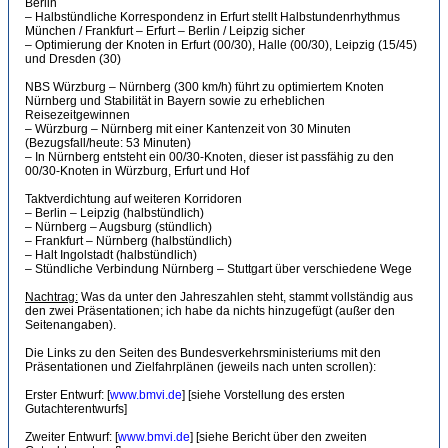
Berlin
– Halbstündliche Korrespondenz in Erfurt stellt Halbstundenrhythmus
München / Frankfurt – Erfurt – Berlin / Leipzig sicher
– Optimierung der Knoten in Erfurt (00/30), Halle (00/30), Leipzig (15/45)
und Dresden (30)
NBS Würzburg – Nürnberg (300 km/h) führt zu optimiertem Knoten
Nürnberg und Stabilität in Bayern sowie zu erheblichen
Reisezeitgewinnen
– Würzburg – Nürnberg mit einer Kantenzeit von 30 Minuten
(Bezugsfall/heute: 53 Minuten)
– In Nürnberg entsteht ein 00/30-Knoten, dieser ist passfähig zu den
00/30-Knoten in Würzburg, Erfurt und Hof
Taktverdichtung auf weiteren Korridoren
– Berlin – Leipzig (halbstündlich)
– Nürnberg – Augsburg (stündlich)
– Frankfurt – Nürnberg (halbstündlich)
– Halt Ingolstadt (halbstündlich)
– Stündliche Verbindung Nürnberg – Stuttgart über verschiedene Wege
Nachtrag:
Was da unter den Jahreszahlen steht, stammt vollständig aus
den zwei Präsentationen; ich habe da nichts hinzugefügt (außer den
Seitenangaben).
Die Links zu den Seiten des Bundesverkehrsministeriums mit den
Präsentationen und Zielfahrplänen (jeweils nach unten scrollen):
Erster Entwurf: [
www.bmvi.de
] [siehe Vorstellung des ersten
Gutachterentwurfs]
Zweiter Entwurf: [
www.bmvi.de
] [siehe Bericht über den zweiten