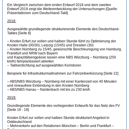
Ein Vergleich zwischen dem ersten Entwurf 2018 und dem zweiten
Entwurf 2019 zeigt die Weiterentwicklung der Untersuchungen [Quelle:
Präsentationen zum Deutschland-Takt]:
2018:
Ausgewählte grundlegende strukturierende Elemente des Deutschland-
Taktes [Seite 8]
– Knoten Erfurt zur vollen und halben Stunde führt zu Optimierung der
Knoten Halle (00/30), Leipzig (15/45) und Dresden (30)
– Knoten Nürnberg zu 15/45, gewünschte Beschleunigung von Hamburg,
Frankfurt und NRW nach Bayern
und Kapazitätsengpässe lassen eine NBS Würzburg – Nürnberg (250
km/h) fahrplanbasiert ableiten
– Taktverdichtung auf ausgewählten Korridoren
Beispiele für Infrastrukturmaßnahmen zur Fahrzeitverkürzung [Seite 22]
– ABS/NBS Würzburg – Nürnberg mit einer Kantenzeit von 40 Minuten
und niveaufreie Einbindung in den Knoten Nürnberg
– ABS/NBS Hanau – Nantenbach mit bis zu 230 km/h
2019:
Grundlegende Elemente des vorliegenden Entwurfs für das Netz des FV
[Seite 16 - 18]
Knoten Erfurt zur vollen und halben Stunde strukturiert Angebot in
Ostdeutschland
– Mehrverkehr auf den Relationen München – Berlin und Frankfurt –