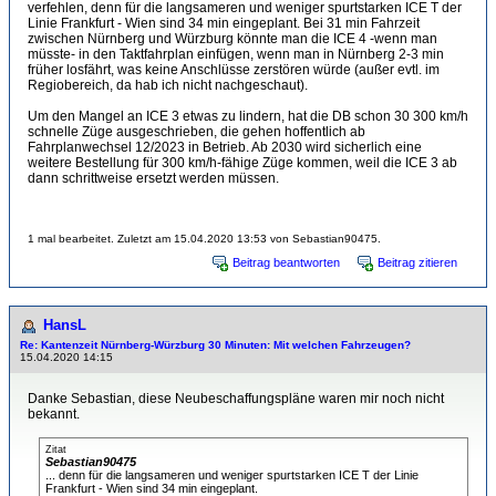
verfehlen, denn für die langsameren und weniger spurtstarken ICE T der
Linie Frankfurt - Wien sind 34 min eingeplant. Bei 31 min Fahrzeit
zwischen Nürnberg und Würzburg könnte man die ICE 4 -wenn man
müsste- in den Taktfahrplan einfügen, wenn man in Nürnberg 2-3 min
früher losfährt, was keine Anschlüsse zerstören würde (außer evtl. im
Regiobereich, da hab ich nicht nachgeschaut).
Um den Mangel an ICE 3 etwas zu lindern, hat die DB schon 30 300 km/h
schnelle Züge ausgeschrieben, die gehen hoffentlich ab
Fahrplanwechsel 12/2023 in Betrieb. Ab 2030 wird sicherlich eine
weitere Bestellung für 300 km/h-fähige Züge kommen, weil die ICE 3 ab
dann schrittweise ersetzt werden müssen.
1 mal bearbeitet. Zuletzt am 15.04.2020 13:53 von Sebastian90475.
Beitrag beantworten
Beitrag zitieren
HansL
Re: Kantenzeit Nürnberg-Würzburg 30 Minuten: Mit welchen Fahrzeugen?
15.04.2020 14:15
Danke Sebastian, diese Neubeschaffungspläne waren mir noch nicht
bekannt.
Zitat
Sebastian90475
... denn für die langsameren und weniger spurtstarken ICE T der Linie
Frankfurt - Wien sind 34 min eingeplant.