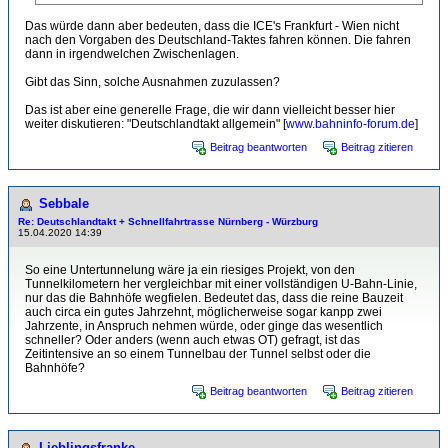
Das würde dann aber bedeuten, dass die ICE's Frankfurt - Wien nicht
nach den Vorgaben des Deutschland-Taktes fahren können. Die fahren
dann in irgendwelchen Zwischenlagen.
Gibt das Sinn, solche Ausnahmen zuzulassen?
Das ist aber eine generelle Frage, die wir dann vielleicht besser hier
weiter diskutieren: "Deutschlandtakt allgemein" [
www.bahninfo-forum.de
]
Beitrag beantworten
Beitrag zitieren
Sebbale
Re: Deutschlandtakt + Schnellfahrtrasse Nürnberg - Würzburg
15.04.2020 14:39
So eine Untertunnelung wäre ja ein riesiges Projekt, von den
Tunnelkilometern her vergleichbar mit einer vollständigen U-Bahn-Linie,
nur das die Bahnhöfe wegfielen. Bedeutet das, dass die reine Bauzeit
auch circa ein gutes Jahrzehnt, möglicherweise sogar kanpp zwei
Jahrzente, in Anspruch nehmen würde, oder ginge das wesentlich
schneller? Oder anders (wenn auch etwas OT) gefragt, ist das
Zeitintensive an so einem Tunnelbau der Tunnel selbst oder die
Bahnhöfe?
Beitrag beantworten
Beitrag zitieren
Lieblingsfranke