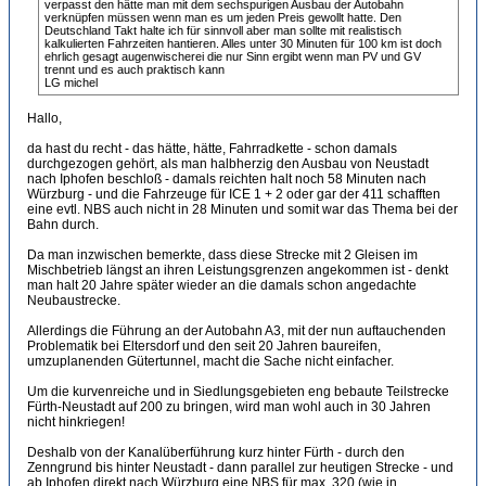
verpasst den hätte man mit dem sechspurigen Ausbau der Autobahn
verknüpfen müssen wenn man es um jeden Preis gewollt hatte. Den
Deutschland Takt halte ich für sinnvoll aber man sollte mit realistisch
kalkulierten Fahrzeiten hantieren. Alles unter 30 Minuten für 100 km ist doch
ehrlich gesagt augenwischerei die nur Sinn ergibt wenn man PV und GV
trennt und es auch praktisch kann
LG michel
Hallo,
da hast du recht - das hätte, hätte, Fahrradkette - schon damals
durchgezogen gehört, als man halbherzig den Ausbau von Neustadt
nach Iphofen beschloß - damals reichten halt noch 58 Minuten nach
Würzburg - und die Fahrzeuge für ICE 1 + 2 oder gar der 411 schafften
eine evtl. NBS auch nicht in 28 Minuten und somit war das Thema bei der
Bahn durch.
Da man inzwischen bemerkte, dass diese Strecke mit 2 Gleisen im
Mischbetrieb längst an ihren Leistungsgrenzen angekommen ist - denkt
man halt 20 Jahre später wieder an die damals schon angedachte
Neubaustrecke.
Allerdings die Führung an der Autobahn A3, mit der nun auftauchenden
Problematik bei Eltersdorf und den seit 20 Jahren baureifen,
umzuplanenden Gütertunnel, macht die Sache nicht einfacher.
Um die kurvenreiche und in Siedlungsgebieten eng bebaute Teilstrecke
Fürth-Neustadt auf 200 zu bringen, wird man wohl auch in 30 Jahren
nicht hinkriegen!
Deshalb von der Kanalüberführung kurz hinter Fürth - durch den
Zenngrund bis hinter Neustadt - dann parallel zur heutigen Strecke - und
ab Iphofen direkt nach Würzburg eine NBS für max. 320 (wie in