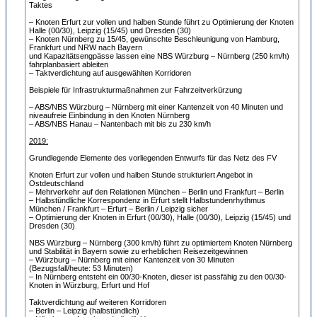
Taktes
– Knoten Erfurt zur vollen und halben Stunde führt zu Optimierung der Knoten
Halle (00/30), Leipzig (15/45) und Dresden (30)
– Knoten Nürnberg zu 15/45, gewünschte Beschleunigung von Hamburg,
Frankfurt und NRW nach Bayern
und Kapazitätsengpässe lassen eine NBS Würzburg – Nürnberg (250 km/h)
fahrplanbasiert ableiten
– Taktverdichtung auf ausgewählten Korridoren
Beispiele für Infrastrukturmaßnahmen zur Fahrzeitverkürzung
– ABS/NBS Würzburg – Nürnberg mit einer Kantenzeit von 40 Minuten und
niveaufreie Einbindung in den Knoten Nürnberg
– ABS/NBS Hanau – Nantenbach mit bis zu 230 km/h
2019:
Grundlegende Elemente des vorliegenden Entwurfs für das Netz des FV
Knoten Erfurt zur vollen und halben Stunde strukturiert Angebot in
Ostdeutschland
– Mehrverkehr auf den Relationen München – Berlin und Frankfurt – Berlin
– Halbstündliche Korrespondenz in Erfurt stellt Halbstundenrhythmus
München / Frankfurt – Erfurt – Berlin / Leipzig sicher
– Optimierung der Knoten in Erfurt (00/30), Halle (00/30), Leipzig (15/45) und
Dresden (30)
NBS Würzburg – Nürnberg (300 km/h) führt zu optimiertem Knoten Nürnberg
und Stabilität in Bayern sowie zu erheblichen Reisezeitgewinnen
– Würzburg – Nürnberg mit einer Kantenzeit von 30 Minuten
(Bezugsfall/heute: 53 Minuten)
– In Nürnberg entsteht ein 00/30-Knoten, dieser ist passfähig zu den 00/30-
Knoten in Würzburg, Erfurt und Hof
Taktverdichtung auf weiteren Korridoren
– Berlin – Leipzig (halbstündlich)