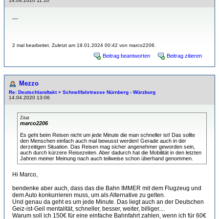
14.04.2020 11:10
---
2 mal bearbeitet. Zuletzt am 19.01.2024 00:42 von marco2206.
Beitrag beantworten
Beitrag zitieren
Mezzo
Re: Deutschlandtakt + Schnellfahrtrasse Nürnberg - Würzburg
14.04.2020 13:06
Zitat
marco2206
Es geht beim Reisen nicht um jede Minute die man schneller ist! Das sollte
den Menschen einfach auch mal bewusst werden! Gerade auch in der
derzeitigen Situation. Das Reisen mag sicher angenehmer geworden sein,
auch durch kürzere Reisezeiten. Aber dadurch hat die Mobilität in den letzten
Jahren meiner Meinung nach auch teilweise schon überhand genommen.
Hi Marco,
bendenke aber auch, dass das die Bahn IMMER mit dem Flugzeug und
dem Auto konkurrieren muss, um als Alternative zu gelten.
Und genau da geht es um jede Minute. Das liegt auch an der Deutschen
Geiz-ist-Geil mentalität, schneller, besser, weiter, billiger....
Warum soll ich 150€ für eine einfache Bahnfahrt zahlen, wenn ich für 60€