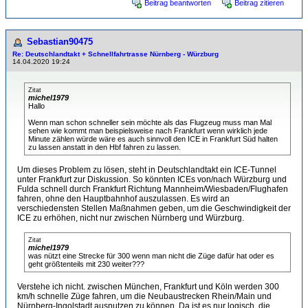
Beitrag beantworten
Beitrag zitieren
Sebastian90475
Re: Deutschlandtakt + Schnellfahrtrasse Nürnberg - Würzburg
14.04.2020 19:24
Zitat
michel1979
Hallo
Wenn man schon schneller sein möchte als das Flugzeug muss man Mal
sehen wie kommt man beispielsweise nach Frankfurt wenn wirklich jede
Minute zählen würde wäre es auch sinnvoll den ICE in Frankfurt Süd halten
zu lassen anstatt in den Hbf fahren zu lassen.
Um dieses Problem zu lösen, steht in Deutschlandtakt ein ICE-Tunnel
unter Frankfurt zur Diskussion. So könnten ICEs von/nach Würzburg und
Fulda schnell durch Frankfurt Richtung Mannheim/Wiesbaden/Flughafen
fahren, ohne den Hauptbahnhof auszulassen. Es wird an
verschiedensten Stellen Maßnahmen geben, um die Geschwindigkeit der
ICE zu erhöhen, nicht nur zwischen Nürnberg und Würzburg.
Zitat
michel1979
was nützt eine Strecke für 300 wenn man nicht die Züge dafür hat oder es
geht größtenteils mit 230 weiter???
Verstehe ich nicht. zwischen München, Frankfurt und Köln werden 300
km/h schnelle Züge fahren, um die Neubaustrecken Rhein/Main und
Nürnberg-Ingolstadt ausnutzen zu können. Da ist es nur logisch, die