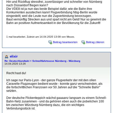
Hin und Rückflug stressfrei, zuverlässiger und schneller von Nürnberg
nach Düsseldorf fliegen kann?
Die VDE8 ist ja nun das beste Beispiel dafür, wie die Bahn ihre
Konkurrenten ausstechen kann! Flugverbindung Nbg-Berlin wurde
eingestellt, weil die Leute nun die Zugverbindung bevorzugen.
Baut vernünftig Strecken aus und spart nicht am Geld! Nur so gewinnt die
Bahn an positiver Aufmerksamkeit in der Bevölkerung für die Zukunft!
1 mal bearbeitet. Zuletzt am 14.04.2020 13:08 von Mezzo.
Beitrag beantworten
Beitrag zitieren
elixir
Re: Deutschlandtakt + Schnellfahrtrasse Nürnberg - Würzburg
14.04.2020 13:26
Recht hast du!
Ich sage nur Paris-Lyon - der ganze Flugverkehr der mit den ollen
Caravelle-Flugzeugen bedient wurde - konnte ganz verschwinden, als
die fortschrittlichen Franzosen vor 50 Jahren auf die "Schnelle Bahn"
setzten.
Der deutsche Flickenteppich wächst gaaaanz langsam zu einem Schnell-
Bahn-Netz zusammen - und da gehören eben auch die pobelichen 100
km zwischen Würzburg-Nürnberg dazu, die ein wichtiges
Verbindungsstück ist.