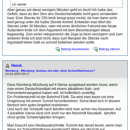
LG michel
Aber genau um diese wenigen Minuten geht es doch! Ich habe das
Gefühl, dass du den Sinn des Deutschlandtakts nicht ganz verstanden
hast. Eine Strecke für 250 km/h bringt quasi nichts, da man dann nicht
weit genug unter die halbe Stunde kommt. Entweder man fährt die
Strecke unter 30 Minuten, oder mit einer ähnlichen Fahrzeit wie heute.
Außerdem finde ich dein Argument mit dem Beschleunigen etwas
fragwürdig. Zum einen rekuperieren die Züge ja beim verzögern und zum
anderen finde ich jetzt nicht, dass zum Beispiel die Strecke nach
Ingolstadt lieber halb so schnell befahren werden sollte.
Beitrag beantworten
Beitrag zitieren
HansL
Nürnberg - Würzburg: Ausbau mit oder ohne Schnellfahrtrasse?
14.04.2020 08:17
Dass Nürnberg-Würzburg auf 4 Gleise ausgebaut werden muss, wenn
man einen Deutschlandtakt mit einem attraktiven Nah- und
Fernverkehrsangebot haben will, ist hoffentlich unstrittig.
Ein Problempunkt ist der Bahnhof Fürth. Da wird man kaum um eine
Umgehung mit einem Tunnel herumkommen. Sonst lässt sich in diesem
Bereich kein gutes Angebot realisieren.
Und auch die Schlaufe nach Iphofen wird man sicher neu trassieren. Auf
4 parallele Gleise lässt sich wohl nur der Abschnitt Neustadt - Iphofen
ohne große Schwierigkeiten bringen.
Man braucht also Neubauabschnitte. Kommt das derart teurer, wenn man
diese als Schnellfahrttrasse konstruiert? Wäre ein Verzicht auf