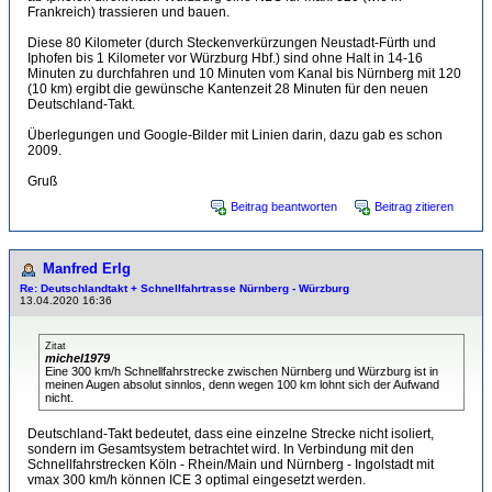
Frankreich) trassieren und bauen.
Diese 80 Kilometer (durch Steckenverkürzungen Neustadt-Fürth und
Iphofen bis 1 Kilometer vor Würzburg Hbf.) sind ohne Halt in 14-16
Minuten zu durchfahren und 10 Minuten vom Kanal bis Nürnberg mit 120
(10 km) ergibt die gewünsche Kantenzeit 28 Minuten für den neuen
Deutschland-Takt.
Überlegungen und Google-Bilder mit Linien darin, dazu gab es schon
2009.
Gruß
Beitrag beantworten
Beitrag zitieren
Manfred Erlg
Re: Deutschlandtakt + Schnellfahrtrasse Nürnberg - Würzburg
13.04.2020 16:36
Zitat
michel1979
Eine 300 km/h Schnellfahrstrecke zwischen Nürnberg und Würzburg ist in
meinen Augen absolut sinnlos, denn wegen 100 km lohnt sich der Aufwand
nicht.
Deutschland-Takt bedeutet, dass eine einzelne Strecke nicht isoliert,
sondern im Gesamtsystem betrachtet wird. In Verbindung mit den
Schnellfahrstrecken Köln - Rhein/Main und Nürnberg - Ingolstadt mit
vmax 300 km/h können ICE 3 optimal eingesetzt werden.