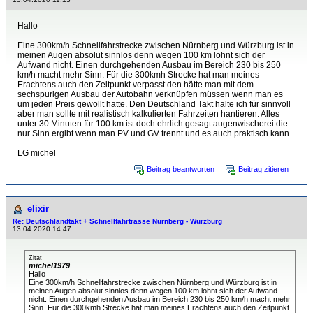
Hallo
Eine 300km/h Schnellfahrstrecke zwischen Nürnberg und Würzburg ist in
meinen Augen absolut sinnlos denn wegen 100 km lohnt sich der
Aufwand nicht. Einen durchgehenden Ausbau im Bereich 230 bis 250
km/h macht mehr Sinn. Für die 300kmh Strecke hat man meines
Erachtens auch den Zeitpunkt verpasst den hätte man mit dem
sechspurigen Ausbau der Autobahn verknüpfen müssen wenn man es
um jeden Preis gewollt hatte. Den Deutschland Takt halte ich für sinnvoll
aber man sollte mit realistisch kalkulierten Fahrzeiten hantieren. Alles
unter 30 Minuten für 100 km ist doch ehrlich gesagt augenwischerei die
nur Sinn ergibt wenn man PV und GV trennt und es auch praktisch kann
LG michel
Beitrag beantworten
Beitrag zitieren
elixir
Re: Deutschlandtakt + Schnellfahrtrasse Nürnberg - Würzburg
13.04.2020 14:47
Zitat
michel1979
Hallo
Eine 300km/h Schnellfahrstrecke zwischen Nürnberg und Würzburg ist in
meinen Augen absolut sinnlos denn wegen 100 km lohnt sich der Aufwand
nicht. Einen durchgehenden Ausbau im Bereich 230 bis 250 km/h macht mehr
Sinn. Für die 300kmh Strecke hat man meines Erachtens auch den Zeitpunkt