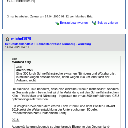
Gutachterentwurf]
3 mal bearbeitet. Zuletzt am 14.04.2020 08:32 von Manfred Erlg.
Beitrag beantworten
Beitrag zitieren
michel1979
Re: Deutschlandtakt + Schnellfahrtrasse Nürnberg - Würzburg
14.04.2020 04:51
Zitat
Manfred Erlg
Zitat
michel1979
Eine 300 km/h Schnellfahrstrecke zwischen Nürnberg und Würzburg ist
in meinen Augen absolut sinnlos, denn wegen 100 km lohnt sich der
Aufwand nicht.
Deutschland-Takt bedeutet, dass eine einzelne Strecke nicht isoliert, sondern
im Gesamtsystem betrachtet wird. In Verbindung mit den Schnellfahrstrecken
Köln - Rhein/Main und Nürnberg - Ingolstadt mit vmax 300 km/h können ICE 3
optimal eingesetzt werden.
Ein Vergleich zwischen dem ersten Entwurf 2018 und dem zweiten Entwurf
2019 zeigt die Weiterentwicklung der Untersuchungen [Quelle:
Präsentationen zum Deutschland-Takt]:
2018:
Ausgewählte grundlegende strukturierende Elemente des Deutschland-