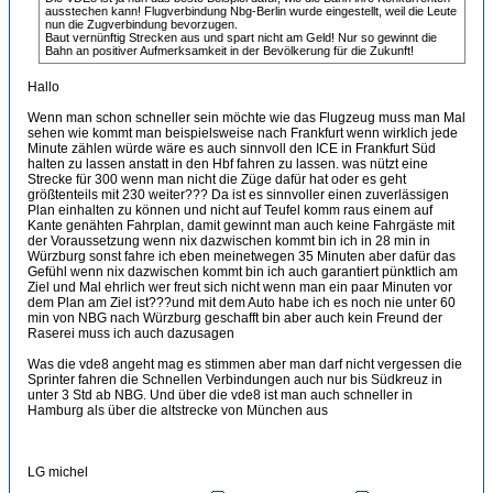
ausstechen kann! Flugverbindung Nbg-Berlin wurde eingestellt, weil die Leute
nun die Zugverbindung bevorzugen.
Baut vernünftig Strecken aus und spart nicht am Geld! Nur so gewinnt die
Bahn an positiver Aufmerksamkeit in der Bevölkerung für die Zukunft!
Hallo
Wenn man schon schneller sein möchte wie das Flugzeug muss man Mal
sehen wie kommt man beispielsweise nach Frankfurt wenn wirklich jede
Minute zählen würde wäre es auch sinnvoll den ICE in Frankfurt Süd
halten zu lassen anstatt in den Hbf fahren zu lassen. was nützt eine
Strecke für 300 wenn man nicht die Züge dafür hat oder es geht
größtenteils mit 230 weiter??? Da ist es sinnvoller einen zuverlässigen
Plan einhalten zu können und nicht auf Teufel komm raus einem auf
Kante genähten Fahrplan, damit gewinnt man auch keine Fahrgäste mit
der Voraussetzung wenn nix dazwischen kommt bin ich in 28 min in
Würzburg sonst fahre ich eben meinetwegen 35 Minuten aber dafür das
Gefühl wenn nix dazwischen kommt bin ich auch garantiert pünktlich am
Ziel und Mal ehrlich wer freut sich nicht wenn man ein paar Minuten vor
dem Plan am Ziel ist???und mit dem Auto habe ich es noch nie unter 60
min von NBG nach Würzburg geschafft bin aber auch kein Freund der
Raserei muss ich auch dazusagen
Was die vde8 angeht mag es stimmen aber man darf nicht vergessen die
Sprinter fahren die Schnellen Verbindungen auch nur bis Südkreuz in
unter 3 Std ab NBG. Und über die vde8 ist man auch schneller in
Hamburg als über die altstrecke von München aus
LG michel