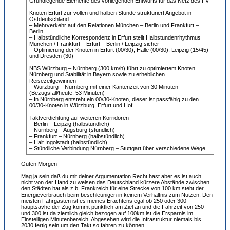
Grundlegende Elemente des vorliegenden Entwurfs für das Netz des FV
Knoten Erfurt zur vollen und halben Stunde strukturiert Angebot in
Ostdeutschland
– Mehrverkehr auf den Relationen München – Berlin und Frankfurt –
Berlin
– Halbstündliche Korrespondenz in Erfurt stellt Halbstundenrhythmus
München / Frankfurt – Erfurt – Berlin / Leipzig sicher
– Optimierung der Knoten in Erfurt (00/30), Halle (00/30), Leipzig (15/45)
und Dresden (30)
NBS Würzburg – Nürnberg (300 km/h) führt zu optimiertem Knoten
Nürnberg und Stabilität in Bayern sowie zu erheblichen
Reisezeitgewinnen
– Würzburg – Nürnberg mit einer Kantenzeit von 30 Minuten
(Bezugsfall/heute: 53 Minuten)
– In Nürnberg entsteht ein 00/30-Knoten, dieser ist passfähig zu den
00/30-Knoten in Würzburg, Erfurt und Hof
Taktverdichtung auf weiteren Korridoren
– Berlin – Leipzig (halbstündlich)
– Nürnberg – Augsburg (stündlich)
– Frankfurt – Nürnberg (halbstündlich)
– Halt Ingolstadt (halbstündlich)
– Stündliche Verbindung Nürnberg – Stuttgart über verschiedene Wege
Guten Morgen
Mag ja sein daß du mit deiner Argumentation Recht hast aber es ist auch
nicht von der Hand zu weisen das Deutschland kürzere Abstände zwischen
den Städten hat als z.b. Frankreich für eine Strecke von 100 km steht der
Energieverbrauch beim beschleunigen in keinem Verhältnis zum Nutzen. Den
meisten Fahrgästen ist es meines Erachtens egal ob 250 oder 300
hauptsavhe der Zug kommt pünktlich am Ziel an und die Fahrzeit von 250
und 300 ist da ziemlich gleich bezogen auf 100km ist die Ersparnis im
Einstelligen Minutenbereich. Abgesehen wird die Infrastruktur niemals bis
2030 fertig sein um den Takt so fahren zu können.