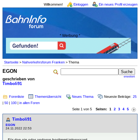
Willkommen!
Einloggen
Ein neues Profil erzeugen
* Werbung *
Startseite
>
Nahverkehrsforum Franken
> Thema
EGON
erweitert
geschrieben von
Timboli91
Forenliste
Themenübersicht
Neues Thema
Neueste Beiträge:
25
|
50
|
100
|
in allen Foren
Seite 1 von 5
Seiten:
1
2
3
4
5
Timboli91
EGON
24.11.2022 22:53