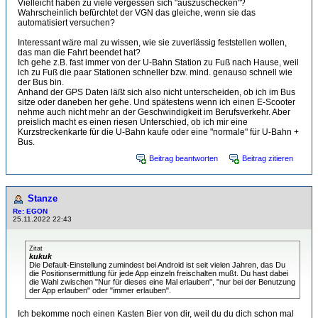
Vielleicht haben zu viele vergessen sich "auszuschecken"?
Wahrscheinlich befürchtet der VGN das gleiche, wenn sie das
automatisiert versuchen?
Interessant wäre mal zu wissen, wie sie zuverlässig feststellen wollen,
das man die Fahrt beendet hat?
Ich gehe z.B. fast immer von der U-Bahn Station zu Fuß nach Hause, weil
ich zu Fuß die paar Stationen schneller bzw. mind. genauso schnell wie
der Bus bin.
Anhand der GPS Daten läßt sich also nicht unterscheiden, ob ich im Bus
sitze oder daneben her gehe. Und spätestens wenn ich einen E-Scooter
nehme auch nicht mehr an der Geschwindigkeit im Berufsverkehr. Aber
preislich macht es einen riesen Unterschied, ob ich mir eine
Kurzstreckenkarte für die U-Bahn kaufe oder eine "normale" für U-Bahn +
Bus.
Beitrag beantworten
Beitrag zitieren
Stanze
Re: EGON
25.11.2022 22:43
Zitat
kukuk
Die Default-Einstellung zumindest bei Android ist seit vielen Jahren, das Du
die Positionsermittlung für jede App einzeln freischalten mußt. Du hast dabei
die Wahl zwischen "Nur für dieses eine Mal erlauben", "nur bei der Benutzung
der App erlauben" oder "immer erlauben".
Ich bekomme noch einen Kasten Bier von dir, weil du du dich schon mal