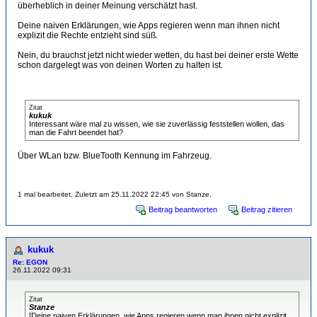
überheblich in deiner Meinung verschätzt hast.
Deine naiven Erklärungen, wie Apps regieren wenn man ihnen nicht
explizit die Rechte entzieht sind süß.
Nein, du brauchst jetzt nicht wieder wetten, du hast bei deiner erste Wette
schon dargelegt was von deinen Worten zu halten ist.
Zitat
kukuk
Interessant wäre mal zu wissen, wie sie zuverlässig feststellen wollen, das
man die Fahrt beendet hat?
Über WLan bzw. BlueTooth Kennung im Fahrzeug.
1 mal bearbeitet. Zuletzt am 25.11.2022 22:45 von Stanze.
Beitrag beantworten
Beitrag zitieren
kukuk
Re: EGON
26.11.2022 09:31
Zitat
Stanze
[Deine naiven Erklärungen, wie Apps regieren wenn man ihnen nicht explizit