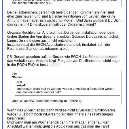
die Rechte entzieht sind süß.
Deine lächerlichen, persönlich beleidigenden Kommentare hier sind
eher zum heulen und sind typische Reaktionen von Leuten, die keine
Ahnung haben aber sich wichtig tun wollen. Und dann wunderst Du Dich,
das keiner mit Dir diskutieren will oder Dich ernst nimmt?
Gewisse Rechte unter Android mußt Du bei der Installation oder beim
ersten Starten der App dieser erst geben. Solange Du das nicht machst,
kannst Du sie diesen auch nicht entziehen...
Installiere mal die EGON App, starte sie und gib ihr dabei nicht die
Rechte den Standort abzufragen. q.e.d.
PS: Gerade gesehen auf der Suche, wie EGON das Fahrtende erkennt:
das Verhalten von Android bzgl. Freigabe von Positionsdaten steht sogar
in der EGON FAQ so beschrieben.
Zitat
Stanze
Zitat
kukuk
Interessant wäre mal zu wissen, wie sie zuverlässig feststellen wollen,
das man die Fahrt beendet hat?
Über WLan bzw. BlueTooth Kennung im Fahrzeug.
Wenn das wirklich so ist, dann wird es nicht zuverlässig funktionieren.
Weder Bluetooth noch WLAN sind auf das innere eines Fahrzeuges
beschränkt.
Und wenn man am Wochenende dann mal wieder länger auf den
Anschluß warten muß, geht die App davon aus das man die Fahrt