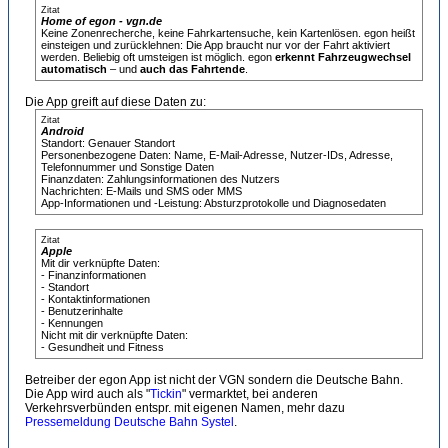
Zitat
Home of egon - vgn.de
Keine Zonen­recherche, keine Fahrkarten­suche, kein Kartenlösen. egon heißt
einsteigen und zurücklehnen: Die App braucht nur vor der Fahrt aktiviert
werden. Beliebig oft umsteigen ist möglich. egon
erkennt Fahrzeug­wechsel
automatisch
– und
auch das Fahrtende
.
Die App greift auf diese Daten zu:
Zitat
Android
Standort: Genauer Standort
Personenbezogene Daten: Name, E-Mail-Adresse, Nutzer-IDs, Adresse,
Telefonnummer und Sonstige Daten
Finanzdaten: Zahlungsinformationen des Nutzers
Nachrichten: E-Mails und SMS oder MMS
App-Informationen und -Leistung: Absturzprotokolle und Diagnosedaten
Zitat
Apple
Mit dir verknüpfte Daten:
- Finanz­informa­tionen
- Standort
- Kontakt­informa­tionen
- Benutzer­inhalte
- Kennungen
Nicht mit dir verknüpfte Daten:
- Gesundheit und Fitness
Betreiber der egon App ist nicht der VGN sondern die Deutsche Bahn.
Die App wird auch als "
Tickin
" vermarktet, bei anderen
Verkehrsverbünden entspr. mit eigenen Namen, mehr dazu
Pressemeldung Deutsche Bahn Systel
.