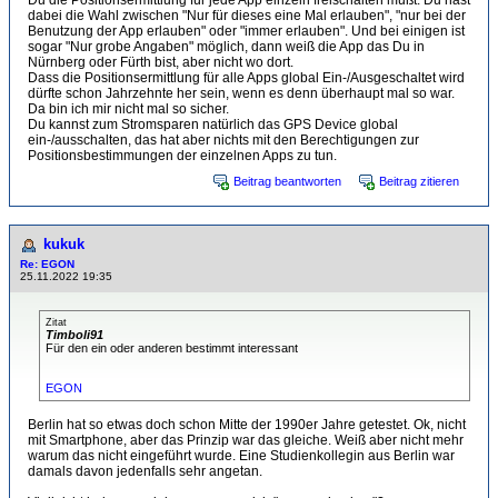
dabei die Wahl zwischen "Nur für dieses eine Mal erlauben", "nur bei der
Benutzung der App erlauben" oder "immer erlauben". Und bei einigen ist
sogar "Nur grobe Angaben" möglich, dann weiß die App das Du in
Nürnberg oder Fürth bist, aber nicht wo dort.
Dass die Positionsermittlung für alle Apps global Ein-/Ausgeschaltet wird
dürfte schon Jahrzehnte her sein, wenn es denn überhaupt mal so war.
Da bin ich mir nicht mal so sicher.
Du kannst zum Stromsparen natürlich das GPS Device global
ein-/ausschalten, das hat aber nichts mit den Berechtigungen zur
Positionsbestimmungen der einzelnen Apps zu tun.
Beitrag beantworten
Beitrag zitieren
kukuk
Re: EGON
25.11.2022 19:35
Zitat
Timboli91
Für den ein oder anderen bestimmt interessant
EGON
Berlin hat so etwas doch schon Mitte der 1990er Jahre getestet. Ok, nicht
mit Smartphone, aber das Prinzip war das gleiche. Weiß aber nicht mehr
warum das nicht eingeführt wurde. Eine Studienkollegin aus Berlin war
damals davon jedenfalls sehr angetan.