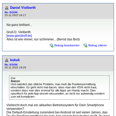
Daniel Vielberth
Re: EGON
25.11.2022 16:17
Na ganz brilliant...
Gruß D. Vielberth
[
www.gleistreff.de
]
Alles ist wie immer, nur schlimmer... (Bernd das Brot)
Beitrag beantworten
Beitrag zitieren
kukuk
Re: EGON
25.11.2022 19:25
Zitat
Stanze
Und natürlich das übliche Problem, man muß die Positionsermittlung
einschalten. Es geht nicht mal darum, dass man den VGN nicht traut,
sondern dass man dies erstmal für alle Apps am Handy macht. Dies
spezifisch für jede App einzeln einzustellen, ist nicht nur aufwendig sondern
zum teil kompliziert.
Vielleicht doch mal ein aktuelles Betriebssystem für Dein Smartphone
verwenden?
Die Default-Einstellung zumindest bei Android ist seit vielen Jahren, das
Du die Positionsermittlung für jede App einzeln freischalten mußt. Du hast