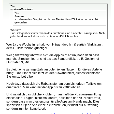
Zitat
werkstattmeister
Zitat
Stanze
Ich denke das Ding ist durch das Deutschland Ticket schon obsolet
geworden.
Warum?
Für Gelegenheitsnutzer kann das durchaus eine sinnvolle Lösung sein. Nicht
jeder fährt so viel, dass sich ein Abo für 49 EUR rechnet.
Wer 2x die Woche innerhalb von N irgendwo hin & zurück fährt. ist mit
dem D Ticket schon günstiger.
Wer ganz wenig fährt wird sich die App nicht antun, noch dazu dass
manche Strecken teurer sind als das Standardticket. z.B. Gostenhof -
Flughafen 3,34€
Es bleibt eine geringe Zahl an potentiellen Nutzern, für die es Vorteile
bringt. Dafür lohnt sich letztlich der Aufwand nicht, dieses technische
System zu betreiben.
Noch dazu dass sich die Rabattstufen an dem bisherigen Tarifsystem
orientieren. Man kann mit der App bis zu 220€ löhnen.
Und natürlich das übliche Problem, man muß die Positionsermittlung
einschalten. Es geht nicht mal darum, dass man den VGN nicht traut,
sondern dass man dies erstmal für alle Apps am Handy macht. Dies
spezifisch für jede App einzeln einzustellen, ist nicht nur aufwendig
sondern zum teil kompliziert.