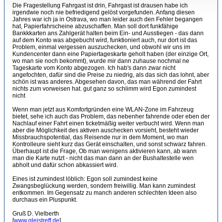
Die Fragestellung Fahrgast ist drin, Fahrgast ist drausen habe ich
irgendwie noch nie befriedigend gelöst vorgefunden. Anfang diesen
Jahres war ich ja in Ostrava, wo man leider auch den Fehler begangen
hat, Papierfahrscheine abzuschaffen. Man soll dort funkfähige
Bankkkarten ans Zahlgerät halten beim Ein- und Ausstiegen - das dann
auf dem Konto was abgebucht wird, funktioniert auch, nur dort ist das
Problem, einmal vergessen auszuchecken, und obwohl wir uns im
Kundencenter dann eine Papiertageskarte geholt haben (der einzige Ort,
wo man sie noch bekommt), wurde mir dann zuhause nochmal ne
Tageskarte vom Konto abgezogen. Ich hab's dann zwar nicht
angefochten, dafür sind die Preise zu niedrig, als das sich das lohnt, aber
schön ist was anderes. Abgesehen davon, das man während der Fahrt
nichts zum vorweisen hat. gut ganz so schlimm wird Egon zumindest
nicht
Wenn man jetzt aus Komfortgründen eine WLAN-Zone im Fahrzeug
bietet, sehe ich auch das Problem, das nebenher fahrende oder eben der
Nachlauf einer Fahrt einen ticketmäßig weiter verbucht wird. Wenn man
aber die Möglichkeit des aktiven auschecken vorsieht, besteht wieder
Missbrauchspotential, das Reisende nur in dem Moment, wo man
Kontrolleure sieht kurz das Gerät einschalten, und sonst schwarz fahren.
Überhaupt ist die Frage, Ob man wenigens aktivieren kann, ab wann
man die Karte nutzt - nicht das man dann an der Bushaltestelle wen
abholt und dafür schon abkassiert wird.
Eines ist zumindest löblich: Egon soll zumindest keine
Zwangsbeglückung werden, sondern freiwillig. Man kann zumindest
entkommen. Im Gegensatz zu manch anderen schlechten Ideen also
durchaus ein Pluspunkt.
Gruß D. Vielberth
[
www.gleistreff.de
]