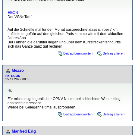
Für den ein oder anderen bestimmt interessant
EGON
Der VGNeTarif
Auf die Schnelle mal für den Monat ausgerechnet dass ich bei 7 km
Luftlinie ungefähr auf den gleichen Preis komme wie mit dem aktuellen
Jahres Abo
Bei Fahrten die darunter liegen und über dem Kurzstreckentarif dürfte
sich das Ganze ganz gut rechnen
Beitrag beantworten
Beitrag zitieren
Mezzo
Re: EGON
25.11.2022 08:36
Hi,
Für mich als gelegentlicher ÖPNV Nutzer bei schlechtem Wetter klingt
das sehr interessant.
Werde bei Gelegenheit mal ausprobieren.
Beitrag beantworten
Beitrag zitieren
Manfred Erlg