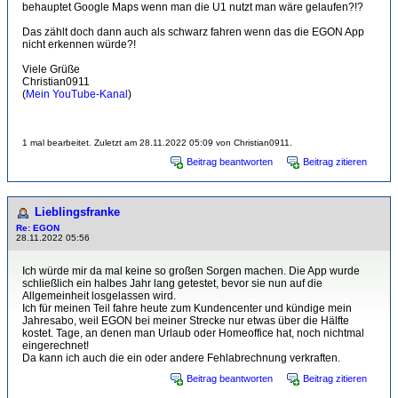
behauptet Google Maps wenn man die U1 nutzt man wäre gelaufen?!?
Das zählt doch dann auch als schwarz fahren wenn das die EGON App
nicht erkennen würde?!
Viele Grüße
Christian0911
(
Mein YouTube-Kanal
)
1 mal bearbeitet. Zuletzt am 28.11.2022 05:09 von Christian0911.
Beitrag beantworten
Beitrag zitieren
Lieblingsfranke
Re: EGON
28.11.2022 05:56
Ich würde mir da mal keine so großen Sorgen machen. Die App wurde
schließlich ein halbes Jahr lang getestet, bevor sie nun auf die
Allgemeinheit losgelassen wird.
Ich für meinen Teil fahre heute zum Kundencenter und kündige mein
Jahresabo, weil EGON bei meiner Strecke nur etwas über die Hälfte
kostet. Tage, an denen man Urlaub oder Homeoffice hat, noch nichtmal
eingerechnet!
Da kann ich auch die ein oder andere Fehlabrechnung verkraften.
Beitrag beantworten
Beitrag zitieren