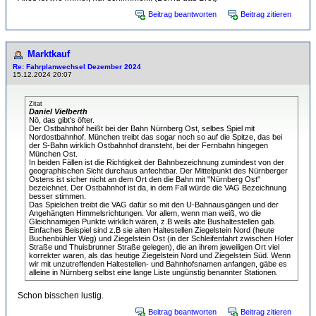
Beitrag beantworten
Beitrag zitieren
Marktkauf
Re: Fahrplanwechsel Dezember 2024
15.12.2024 20:07
Zitat
Daniel Vielberth
Nö, das gibt's öfter.
Der Ostbahnhof heißt bei der Bahn Nürnberg Ost, selbes Spiel mit
Nordostbahnhof. München treibt das sogar noch so auf die Spitze, das bei
der S-Bahn wirklich Ostbahnhof dransteht, bei der Fernbahn hingegen
München Ost.
In beiden Fällen ist die Richtigkeit der Bahnbezeichnung zumindest von der
geographischen Sicht durchaus anfechtbar. Der Mittelpunkt des Nürnberger
Ostens ist sicher nicht an dem Ort den die Bahn mit "Nürnberg Ost"
bezeichnet. Der Ostbahnhof ist da, in dem Fall würde die VAG Bezeichnung
besser stimmen.
Das Spielchen treibt die VAG dafür so mit den U-Bahnausgängen und der
Angehängten Himmelsrichtungen. Vor allem, wenn man weiß, wo die
Gleichnamigen Punkte wirklich wären, z.B weils alte Bushaltestellen gab.
Einfaches Beispiel sind z.B sie alten Haltestellen Ziegelstein Nord (heute
Buchenbühler Weg) und Ziegelstein Ost (in der Schleifenfahrt zwischen Hofer
Straße und Thuisbrunner Straße gelegen), die an ihrem jeweiligen Ort viel
korrekter waren, als das heutige Ziegelstein Nord und Ziegelstein Süd. Wenn
wir mit unzutreffenden Haltestellen- und Bahnhofsnamen anfangen, gäbe es
alleine in Nürnberg selbst eine lange Liste ungünstig benannter Stationen.
Schon bisschen lustig.
Beitrag beantworten
Beitrag zitieren