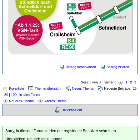
Beitrag beantworten
Beitrag zitieren
Seite 3 von 3
Seiten:
1
2
3
Forenliste
Themenübersicht
Neues Thema
Neueste Beiträge:
25
|
50
|
100
|
in allen Foren
Neueres Thema
Älteres Thema
Druckansicht
Sorry, in diesem Forum dürfen nur registrierte Benutzer schreiben.
Hier klicken, um sich einzuloggen