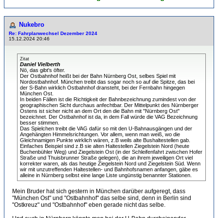
Nukebro
Re: Fahrplanwechsel Dezember 2024
15.12.2024 20:46
Zitat
Daniel Vielberth
Nö, das gibt's öfter.
Der Ostbahnhof heißt bei der Bahn Nürnberg Ost, selbes Spiel mit
Nordostbahnhof. München treibt das sogar noch so auf die Spitze, das bei
der S-Bahn wirklich Ostbahnhof dransteht, bei der Fernbahn hingegen
München Ost.
In beiden Fällen ist die Richtigkeit der Bahnbezeichnung zumindest von der
geographischen Sicht durchaus anfechtbar. Der Mittelpunkt des Nürnberger
Ostens ist sicher nicht an dem Ort den die Bahn mit "Nürnberg Ost"
bezeichnet. Der Ostbahnhof ist da, in dem Fall würde die VAG Bezeichnung
besser stimmen.
Das Spielchen treibt die VAG dafür so mit den U-Bahnausgängen und der
Angehängten Himmelsrichtungen. Vor allem, wenn man weiß, wo die
Gleichnamigen Punkte wirklich wären, z.B weils alte Bushaltestellen gab.
Einfaches Beispiel sind z.B sie alten Haltestellen Ziegelstein Nord (heute
Buchenbühler Weg) und Ziegelstein Ost (in der Schleifenfahrt zwischen Hofer
Straße und Thuisbrunner Straße gelegen), die an ihrem jeweiligen Ort viel
korrekter waren, als das heutige Ziegelstein Nord und Ziegelstein Süd. Wenn
wir mit unzutreffenden Haltestellen- und Bahnhofsnamen anfangen, gäbe es
alleine in Nürnberg selbst eine lange Liste ungünstig benannter Stationen.
Mein Bruder hat sich gestern in München darüber aufgeregt, dass
"München Ost" und "Ostbahnhof" das selbe sind, denn in Berlin sind
"Ostkreuz" und "Ostbahnhof" eben gerade nicht das selbe.