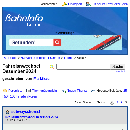
Willkommen!
Einloggen
Ein neues Profil erzeugen
* Werbung *
Startseite
>
Nahverkehrsforum Franken
>
Thema
> Seite 3
Fahrplanwechsel
Dezember 2024
erweitert
geschrieben von
Marktkauf
Forenliste
Themenübersicht
Neues Thema
Neueste Beiträge:
25
|
50
|
100
|
in allen Foren
Seite 3 von 3
Seiten:
1
2
3
subwayschorsch
Re: Fahrplanwechsel Dezember 2024
15.12.2024 16:13