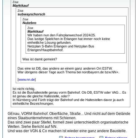
Zitat
Marktkauf
Zitat
subwayschorsch
Zitat
Nukebro
Zitat
Marktkauf
Wir haben nun den Fahrplanwechsel 2024/25.
Das lustige Spielchen in Erlangen hat immer noch keine
einheitliche Lösung gefunden.
Netzplan S-Bahn Erlangen und Netzplan Bus
Erlangen/Hauptbahnhof.
Was ist damit gemeint?
Das eine ist DB, das andere an einem ganz anderen Ort ESTW.
War übrigens dieser Tage auch Thema bei nordbayern.de bzw.NN+.
[
www.nn.de
]
Ist nicht richtig.
Es ist die Bushaltestelle genau vorm Bahnhof. Ob DB, ESTW oder VAG... Es
ist genau die gleiche Haltestelle, oder?
In Nürnberg und Fürth trägt der Bahnhof und die Haltestellen davor ja auch
einheitliche Bezeichnungen.
GEnau, VORM Bahnhof. Oberfläche, Straße... Und nicht auf dem Gelände
eines Staatsunternehmens mit Schienen.
Das sind zwei paar Stiefel, formell zwei unterschiedlich organisatorische
Welten. Siehe Bericht auf NN.
Und was der VGN & Co machen ist wieder eine ganz andere Baustelle.