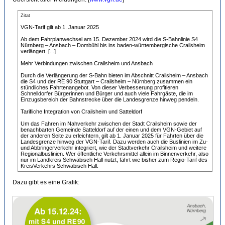
Zitat
VGN-Tarif gilt ab 1. Ja­nu­ar 2025
Ab dem Fahr­plan­wech­sel am 15. De­zem­ber 2024 wird die S-Bahnlinie S4
Nürn­berg – Ans­bach – Dombühl bis ins baden-württembergische Crailsheim
verlängert. [...]
Mehr Ver­bin­dungen zwischen Crailsheim und Ans­bach
Durch die Ver­län­ge­rung der S-Bahn bieten im Abschnitt Crailsheim – Ans­bach
die S4 und der RE 90 Stuttgart – Crailsheim – Nürn­berg zusammen ein
stündliches Fahr­ten­an­gebot. Von dieser Verbesserung profitieren
Schnelldorfer Bürgerinnen und Bürger und auch viele Fahr­gäste, die im
Einzugsbereich der Bahnstrecke über die Lan­des­gren­ze hinweg pendeln.
Tarifliche Integration von Crailsheim und Satteldorf
Um das Fahren im Nah­ver­kehr zwischen der Stadt Crailsheim sowie der
benachbarten Ge­mein­de Satteldorf auf der einen und dem VGN-Gebiet auf
der anderen Seite zu erleichtern, gilt ab 1. Ja­nu­ar 2025 für Fahrten über die
Lan­des­gren­ze hinweg der VGN-Tarif. Dazu werden auch die Bus­linien im Zu-
und Ab­brin­ger­ver­kehr integriert, wie der Stadt­ver­kehr Crailsheim und weitere
Re­gi­o­nal­bus­linien. Wer öf­fent­liche Ver­kehrs­mit­tel allein im Binnenverkehr, also
nur im Land­kreis Schwäbisch Hall nutzt, fährt wie bisher zum Regio-Tarif des
KreisVerkehrs Schwäbisch Hall.
Dazu gibt es eine Grafik: