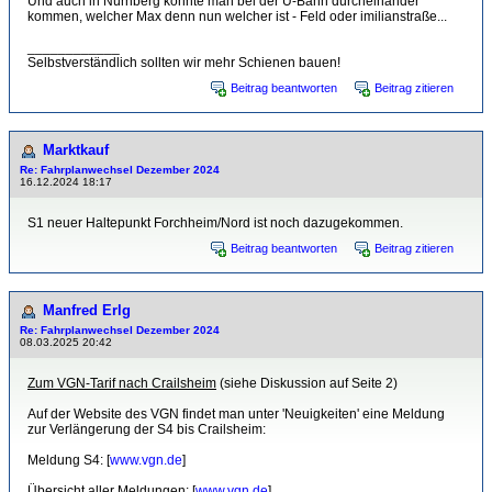
Und auch in Nürnberg könnte man bei der U-Bahn durcheinander
kommen, welcher Max denn nun welcher ist - Feld oder imilianstraße...
____________
Selbstverständlich sollten wir mehr Schienen bauen!
Beitrag beantworten
Beitrag zitieren
Marktkauf
Re: Fahrplanwechsel Dezember 2024
16.12.2024 18:17
S1 neuer Haltepunkt Forchheim/Nord ist noch dazugekommen.
Beitrag beantworten
Beitrag zitieren
Manfred Erlg
Re: Fahrplanwechsel Dezember 2024
08.03.2025 20:42
Zum VGN-Tarif nach Crailsheim
(siehe Diskussion auf Seite 2)
Auf der Website des VGN findet man unter 'Neuigkeiten' eine Meldung
zur Verlängerung der S4 bis Crailsheim:
Meldung S4: [
www.vgn.de
]
Übersicht aller Meldungen: [
www.vgn.de
]