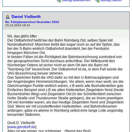
Beitrag beantworten
Beitrag zitieren
Daniel Vielberth
Re: Fahrplanwechsel Dezember 2024
15.12.2024 19:14
Nö, das gibt's öfter.
Der Ostbahnhof heißt bei der Bahn Nürnberg Ost, selbes Spiel mit
Nordostbahnhof. München treibt das sogar noch so auf die Spitze, das
bei der S-Bahn wirklich Ostbahnhof dransteht, bei der Fernbahn
hingegen München Ost.
In beiden Fällen ist die Richtigkeit der Bahnbezeichnung zumindest von
der geographischen Sicht durchaus anfechtbar. Der Mittelpunkt des
Nürnberger Ostens ist sicher nicht an dem Ort den die Bahn mit
"Nürnberg Ost" bezeichnet. Der Ostbahnhof ist da, in dem Fall würde die
VAG Bezeichnung besser stimmen.
Das Spielchen treibt die VAG dafür so mit den U-Bahnausgängen und
der Angehängten Himmelsrichtungen. Vor allem, wenn man weiß, wo die
Gleichnamigen Punkte wirklich wären, z.B weils alte Bushaltestellen gab.
Einfaches Beispiel sind z.B sie alten Haltestellen Ziegelstein Nord (heute
Buchenbühler Weg) und Ziegelstein Ost (in der Schleifenfahrt zwischen
Hofer Straße und Thuisbrunner Straße gelegen), die an ihrem jeweiligen
Ort viel korrekter waren, als das heutige Ziegelstein Nord und Ziegelstein
Süd. Wenn wir mit unzutreffenden Haltestellen- und Bahnhofsnamen
anfangen, gäbe es alleine in Nürnberg selbst eine lange Liste ungünstig
benannter Stationen.
Gruß D. Vielberth
[
www.gleistreff.de
]
Alles ist wie immer, nur schlimmer... (Bernd das Brot)