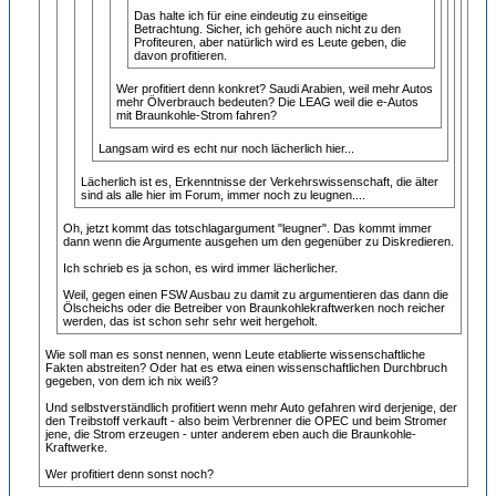
Das halte ich für eine eindeutig zu einseitige
Betrachtung. Sicher, ich gehöre auch nicht zu den
Profiteuren, aber natürlich wird es Leute geben, die
davon profitieren.
Wer profitiert denn konkret? Saudi Arabien, weil mehr Autos
mehr Ölverbrauch bedeuten? Die LEAG weil die e-Autos
mit Braunkohle-Strom fahren?
Langsam wird es echt nur noch lächerlich hier...
Lächerlich ist es, Erkenntnisse der Verkehrswissenschaft, die älter
sind als alle hier im Forum, immer noch zu leugnen....
Oh, jetzt kommt das totschlagargument "leugner". Das kommt immer
dann wenn die Argumente ausgehen um den gegenüber zu Diskredieren.
Ich schrieb es ja schon, es wird immer lächerlicher.
Weil, gegen einen FSW Ausbau zu damit zu argumentieren das dann die
Ölscheichs oder die Betreiber von Braunkohlekraftwerken noch reicher
werden, das ist schon sehr sehr weit hergeholt.
Wie soll man es sonst nennen, wenn Leute etablierte wissenschaftliche
Fakten abstreiten? Oder hat es etwa einen wissenschaftlichen Durchbruch
gegeben, von dem ich nix weiß?
Und selbstverständlich profitiert wenn mehr Auto gefahren wird derjenige, der
den Treibstoff verkauft - also beim Verbrenner die OPEC und beim Stromer
jene, die Strom erzeugen - unter anderem eben auch die Braunkohle-
Kraftwerke.
Wer profitiert denn sonst noch?