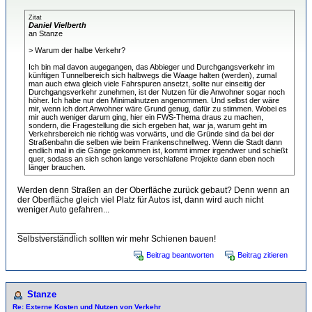
Zitat
Daniel Vielberth
an Stanze
> Warum der halbe Verkehr?
Ich bin mal davon augegangen, das Abbieger und Durchgangsverkehr im
künftigen Tunnelbereich sich halbwegs die Waage halten (werden), zumal
man auch etwa gleich viele Fahrspuren ansetzt, sollte nur einseitig der
Durchgangsverkehr zunehmen, ist der Nutzen für die Anwohner sogar noch
höher. Ich habe nur den Minimalnutzen angenommen. Und selbst der wäre
mir, wenn ich dort Anwohner wäre Grund genug, dafür zu stimmen. Wobei es
mir auch weniger darum ging, hier ein FWS-Thema draus zu machen,
sondern, die Fragestellung die sich ergeben hat, war ja, warum geht im
Verkehrsbereich nie richtig was vorwärts, und die Gründe sind da bei der
Straßenbahn die selben wie beim Frankenschnellweg. Wenn die Stadt dann
endlich mal in die Gänge gekommen ist, kommt immer irgendwer und schießt
quer, sodass an sich schon lange verschlafene Projekte dann eben noch
länger brauchen.
Werden denn Straßen an der Oberfläche zurück gebaut? Denn wenn an
der Oberfläche gleich viel Platz für Autos ist, dann wird auch nicht
weniger Auto gefahren...
____________
Selbstverständlich sollten wir mehr Schienen bauen!
Beitrag beantworten
Beitrag zitieren
Stanze
Re: Externe Kosten und Nutzen von Verkehr