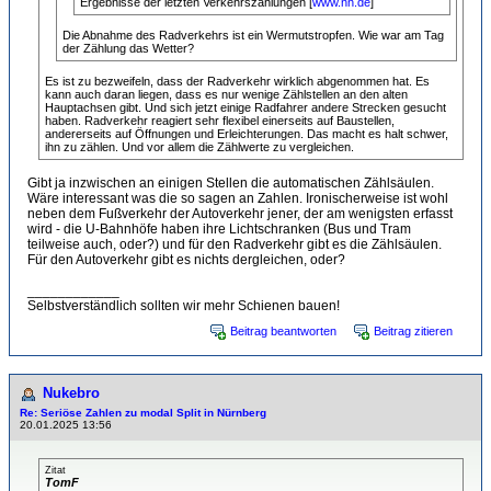
Ergebnisse der letzten Verkehrszählungen [
www.nn.de
]
Die Abnahme des Radverkehrs ist ein Wermutstropfen. Wie war am Tag
der Zählung das Wetter?
Es ist zu bezweifeln, dass der Radverkehr wirklich abgenommen hat. Es
kann auch daran liegen, dass es nur wenige Zählstellen an den alten
Hauptachsen gibt. Und sich jetzt einige Radfahrer andere Strecken gesucht
haben. Radverkehr reagiert sehr flexibel einerseits auf Baustellen,
andererseits auf Öffnungen und Erleichterungen. Das macht es halt schwer,
ihn zu zählen. Und vor allem die Zählwerte zu vergleichen.
Gibt ja inzwischen an einigen Stellen die automatischen Zählsäulen.
Wäre interessant was die so sagen an Zahlen. Ironischerweise ist wohl
neben dem Fußverkehr der Autoverkehr jener, der am wenigsten erfasst
wird - die U-Bahnhöfe haben ihre Lichtschranken (Bus und Tram
teilweise auch, oder?) und für den Radverkehr gibt es die Zählsäulen.
Für den Autoverkehr gibt es nichts dergleichen, oder?
____________
Selbstverständlich sollten wir mehr Schienen bauen!
Beitrag beantworten
Beitrag zitieren
Nukebro
Re: Seriöse Zahlen zu modal Split in Nürnberg
20.01.2025 13:56
Zitat
TomF