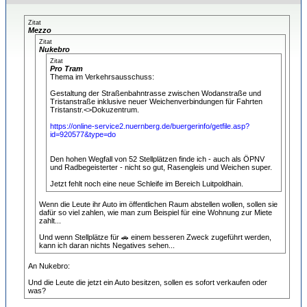
Zitat
Mezzo
Zitat
Nukebro
Zitat
Pro Tram
Thema im Verkehrsausschuss:
Gestaltung der Straßenbahntrasse zwischen Wodanstraße und
Tristanstraße inklusive neuer Weichenverbindungen für Fahrten
Tristanstr.<>Dokuzentrum.
https://online-service2.nuernberg.de/buergerinfo/getfile.asp?
id=920577&type=do
Den hohen Wegfall von 52 Stellplätzen finde ich - auch als ÖPNV
und Radbegeisterter - nicht so gut, Rasengleis und Weichen super.
Jetzt fehlt noch eine neue Schleife im Bereich Luitpoldhain.
Wenn die Leute ihr Auto im öffentlichen Raum abstellen wollen, sollen sie
dafür so viel zahlen, wie man zum Beispiel für eine Wohnung zur Miete
zahlt...
Und wenn Stellplätze für 🚗 einem besseren Zweck zugeführt werden,
kann ich daran nichts Negatives sehen...
An Nukebro:
Und die Leute die jetzt ein Auto besitzen, sollen es sofort verkaufen oder
was?