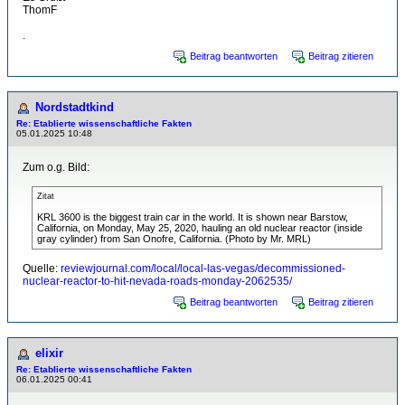
ThomF
.
Beitrag beantworten
Beitrag zitieren
Nordstadtkind
Re: Etablierte wissenschaftliche Fakten
05.01.2025 10:48
Zum o.g. Bild:
Zitat
KRL 3600 is the biggest train car in the world. It is shown near Barstow,
California, on Monday, May 25, 2020, hauling an old nuclear reactor (inside
gray cylinder) from San Onofre, California. (Photo by Mr. MRL)
Quelle:
reviewjournal.com/local/local-las-vegas/decommissioned-
nuclear-reactor-to-hit-nevada-roads-monday-2062535/
Beitrag beantworten
Beitrag zitieren
elixir
Re: Etablierte wissenschaftliche Fakten
06.01.2025 00:41