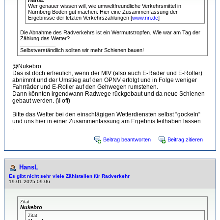
Wer genauer wissen will, wie umweltfreundliche Verkehrsmittel in
Nürnberg Boden gut machen: Hier eine Zusammenfassung der
Ergebnisse der letzten Verkehrszählungen [
www.nn.de
]
Die Abnahme des Radverkehrs ist ein Wermutstropfen. Wie war am Tag der
Zählung das Wetter?
____________
Selbstverständlich sollten wir mehr Schienen bauen!
@Nukebro
Das ist doch erfreulich, wenn der MIV (also auch E-Räder und E-Roller)
abnimmt und der Umstieg auf den OPNV erfolgt und in Folge weniger
Fahrräder und E-Roller auf den Gehwegen rumstehen.
Dann könnten irgendwann Radwege rückgebaut und da neue Schienen
gebaut werden. (\I off)
Bitte das Wetter bei den einschlägigen Wetterdiensten selbst “gockeln“
und uns hier in einer Zusammenfassung am Ergebnis teilhaben lassen.
.
Beitrag beantworten
Beitrag zitieren
HansL
Es gibt nicht sehr viele Zählstellen für Radverkehr
19.01.2025 09:06
Zitat
Nukebro
Zitat