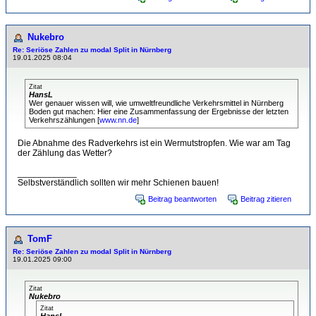
Nukebro
Re: Seriöse Zahlen zu modal Split in Nürnberg
19.01.2025 08:04
Zitat
HansL
Wer genauer wissen will, wie umweltfreundliche Verkehrsmittel in Nürnberg
Boden gut machen: Hier eine Zusammenfassung der Ergebnisse der letzten
Verkehrszählungen [
www.nn.de
]
Die Abnahme des Radverkehrs ist ein Wermutstropfen. Wie war am Tag
der Zählung das Wetter?
____________
Selbstverständlich sollten wir mehr Schienen bauen!
Beitrag beantworten
Beitrag zitieren
TomF
Re: Seriöse Zahlen zu modal Split in Nürnberg
19.01.2025 09:00
Zitat
Nukebro
Zitat
HansL