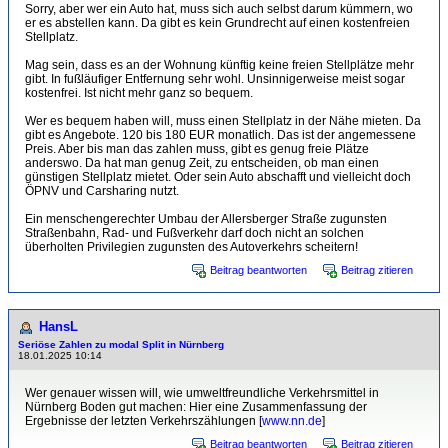
Sorry, aber wer ein Auto hat, muss sich auch selbst darum kümmern, wo
er es abstellen kann. Da gibt es kein Grundrecht auf einen kostenfreien
Stellplatz.
Mag sein, dass es an der Wohnung künftig keine freien Stellplätze mehr
gibt. In fußläufiger Entfernung sehr wohl. Unsinnigerweise meist sogar
kostenfrei. Ist nicht mehr ganz so bequem.
Wer es bequem haben will, muss einen Stellplatz in der Nähe mieten. Da
gibt es Angebote. 120 bis 180 EUR monatlich. Das ist der angemessene
Preis. Aber bis man das zahlen muss, gibt es genug freie Plätze
anderswo. Da hat man genug Zeit, zu entscheiden, ob man einen
günstigen Stellplatz mietet. Oder sein Auto abschafft und vielleicht doch
ÖPNV und Carsharing nutzt.
Ein menschengerechter Umbau der Allersberger Straße zugunsten
Straßenbahn, Rad- und Fußverkehr darf doch nicht an solchen
überholten Privilegien zugunsten des Autoverkehrs scheitern!
Beitrag beantworten
Beitrag zitieren
HansL
Seriöse Zahlen zu modal Split in Nürnberg
18.01.2025 10:14
Wer genauer wissen will, wie umweltfreundliche Verkehrsmittel in
Nürnberg Boden gut machen: Hier eine Zusammenfassung der
Ergebnisse der letzten Verkehrszählungen [
www.nn.de
]
Beitrag beantworten
Beitrag zitieren