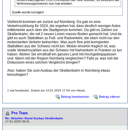
Verbrennungsmotoren nun mal arbeiten.
Quelle wurde korrigiert
Vielleicht kommen wir zurück auf Nürnberg. Da gab es eine
Verkehrszählung für 2024, die ergeben hat, dass deutlich weniger Autos
mittlerweile auch über die Stadtgrenze kommen. Da gibt es Zahlen zur
Straßenbahn, die mit 2 neuen Linien massiv Boden gemacht hat. Und da
gibt es auch Statistiken zu Fuß- und Radverkehr, die eben nicht nur den
motorisierten Verkehr betrachten. Was auch Ihre jetzt korrigierten
Statistiken aus der Schweiz nicht tun. Wobei ohnehin fraglich ist, was
uralte Verkehrszahlen aus der Schweiz mit Nahverkehr in Franken zu tun
haben. Wollen Sie ernsthaft ein ganzes Land mit Hochgebirgspässen
und -tälern mit der Region Nürnberg vergleichen? Falls ja: was soll die
Diskussion eines solchen Vergleichs bringen?
Also: haben Sie zum Ausbau der Straßenbahn in Nürnberg etwas
beizutragen?
1 mal bearbeitet. Zuletzt am 14.01.2025 17:04 von HansL.
Beitrag beantworten
Beitrag zitieren
Pro Tram
Re: Aktueller Stand Ausbau Straßenbahn
17.01.2025 09:31