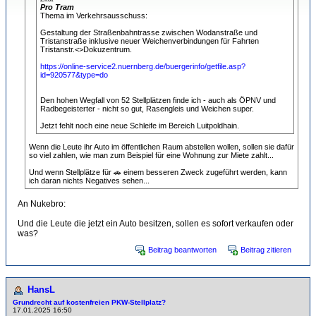
Pro Tram
Thema im Verkehrsausschuss:
Gestaltung der Straßenbahntrasse zwischen Wodanstraße und
Tristanstraße inklusive neuer Weichenverbindungen für Fahrten
Tristanstr.<>Dokuzentrum.
https://online-service2.nuernberg.de/buergerinfo/getfile.asp?
id=920577&type=do
Den hohen Wegfall von 52 Stellplätzen finde ich - auch als ÖPNV und
Radbegeisterter - nicht so gut, Rasengleis und Weichen super.
Jetzt fehlt noch eine neue Schleife im Bereich Luitpoldhain.
Wenn die Leute ihr Auto im öffentlichen Raum abstellen wollen, sollen sie dafür
so viel zahlen, wie man zum Beispiel für eine Wohnung zur Miete zahlt...
Und wenn Stellplätze für 🚗 einem besseren Zweck zugeführt werden, kann
ich daran nichts Negatives sehen...
An Nukebro:
Und die Leute die jetzt ein Auto besitzen, sollen es sofort verkaufen oder
was?
Beitrag beantworten
Beitrag zitieren
HansL
Grundrecht auf kostenfreien PKW-Stellplatz?
17.01.2025 16:50