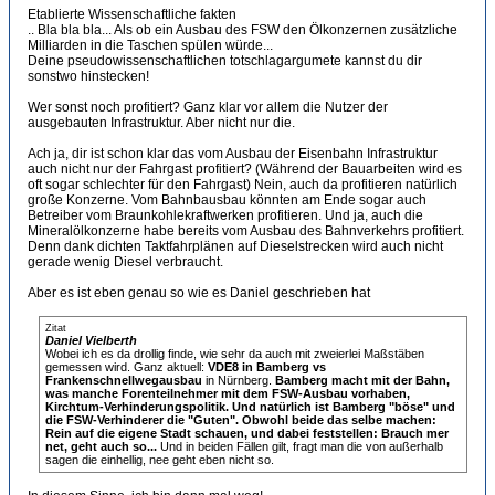
Etablierte Wissenschaftliche fakten
.. Bla bla bla... Als ob ein Ausbau des FSW den Ölkonzernen zusätzliche
Milliarden in die Taschen spülen würde...
Deine pseudowissenschaftlichen totschlagargumete kannst du dir
sonstwo hinstecken!
Wer sonst noch profitiert? Ganz klar vor allem die Nutzer der
ausgebauten Infrastruktur. Aber nicht nur die.
Ach ja, dir ist schon klar das vom Ausbau der Eisenbahn Infrastruktur
auch nicht nur der Fahrgast profitiert? (Während der Bauarbeiten wird es
oft sogar schlechter für den Fahrgast) Nein, auch da profitieren natürlich
große Konzerne. Vom Bahnbausbau könnten am Ende sogar auch
Betreiber vom Braunkohlekraftwerken profitieren. Und ja, auch die
Mineralölkonzerne habe bereits vom Ausbau des Bahnverkehrs profitiert.
Denn dank dichten Taktfahrplänen auf Dieselstrecken wird auch nicht
gerade wenig Diesel verbraucht.
Aber es ist eben genau so wie es Daniel geschrieben hat
Zitat
Daniel Vielberth
Wobei ich es da drollig finde, wie sehr da auch mit zweierlei Maßstäben
gemessen wird. Ganz aktuell:
VDE8 in Bamberg vs
Frankenschnellwegausbau
in Nürnberg.
Bamberg macht mit der Bahn,
was manche Forenteilnehmer mit dem FSW-Ausbau vorhaben,
Kirchtum-Verhinderungspolitik. Und natürlich ist Bamberg "böse" und
die FSW-Verhinderer die "Guten". Obwohl beide das selbe machen:
Rein auf die eigene Stadt schauen, und dabei feststellen: Brauch mer
net, geht auch so...
Und in beiden Fällen gilt, fragt man die von außerhalb
sagen die einhellig, nee geht eben nicht so.