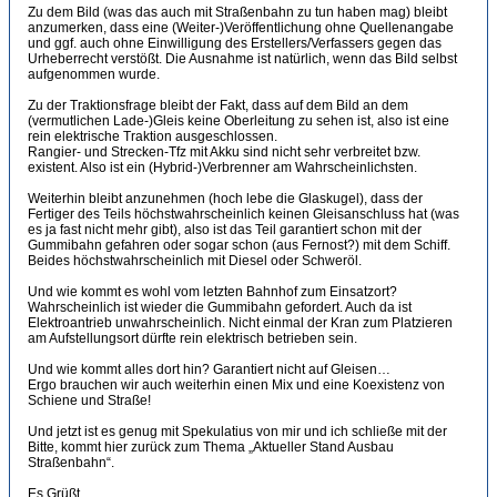
Zu dem Bild (was das auch mit Straßenbahn zu tun haben mag) bleibt
anzumerken, dass eine (Weiter-)Veröffentlichung ohne Quellenangabe
und ggf. auch ohne Einwilligung des Erstellers/Verfassers gegen das
Urheberrecht verstößt. Die Ausnahme ist natürlich, wenn das Bild selbst
aufgenommen wurde.
Zu der Traktionsfrage bleibt der Fakt, dass auf dem Bild an dem
(vermutlichen Lade-)Gleis keine Oberleitung zu sehen ist, also ist eine
rein elektrische Traktion ausgeschlossen.
Rangier- und Strecken-Tfz mit Akku sind nicht sehr verbreitet bzw.
existent. Also ist ein (Hybrid-)Verbrenner am Wahrscheinlichsten.
Weiterhin bleibt anzunehmen (hoch lebe die Glaskugel), dass der
Fertiger des Teils höchstwahrscheinlich keinen Gleisanschluss hat (was
es ja fast nicht mehr gibt), also ist das Teil garantiert schon mit der
Gummibahn gefahren oder sogar schon (aus Fernost?) mit dem Schiff.
Beides höchstwahrscheinlich mit Diesel oder Schweröl.
Und wie kommt es wohl vom letzten Bahnhof zum Einsatzort?
Wahrscheinlich ist wieder die Gummibahn gefordert. Auch da ist
Elektroantrieb unwahrscheinlich. Nicht einmal der Kran zum Platzieren
am Aufstellungsort dürfte rein elektrisch betrieben sein.
Und wie kommt alles dort hin? Garantiert nicht auf Gleisen…
Ergo brauchen wir auch weiterhin einen Mix und eine Koexistenz von
Schiene und Straße!
Und jetzt ist es genug mit Spekulatius von mir und ich schließe mit der
Bitte, kommt hier zurück zum Thema „Aktueller Stand Ausbau
Straßenbahn“.
Es Grüßt