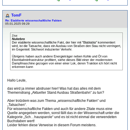
TomF
Re: Etablierte wissenschaftliche Fakten
05.01.2025 09:29
Zitat
Nukebro
Der etablierte wissenschaftliche Fakt, der hier mit "Blablabla" kommentiert
wird, ist die Tatsache, dass ein Ausbau von Straßen den Stau nicht verringert,
im Gegenteil. Stichwort induzierter Verkehr.
Übrigens haben auch andere Energieträger neben Kohle und Öl von
Eisenbahninfrastruktur profitiert, siehe dieses Bild einer der modernsten
Dampfmaschine gezogen von einer einer Lok, deren Traktion ich hört nicht
erkennen kann
Hallo Leute,
das wird ja immer abstruser hier! Was hat das alles mit dem
Themenstrang „Aktueller Stand Ausbau Straßenbahn“ zu tun?
Aber trotzdem was zum Thema „wissenschaftliche Fakten“ und
„Tatsachen“.
Für wissenschaftliche Fakten und auch für andere Zitate muss eine
Quelle angegeben werden, sonst fällt das in der Wissenschaft unter die
Kategorie „Sch…hausparole“ und es ist nicht einmal die verwendeten
Buchstaben wert!
Leider fehlen diese Verweise in diesem Forum meistens.