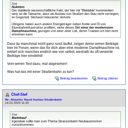
Zitat
Nukebro
Der etablierte wissenschaftliche Fakt, der hier mit "Blablabla" kommentiert
wird, ist die Tatsache, dass ein Ausbau von Straßen den Stau nicht verringert,
im Gegenteil. Stichwort induzierter Verkehr.
Übrigens haben auch andere Energieträger neben Kohle und Öl von
Eisenbahninfrastruktur profitiert, siehe dieses Bild
einer der modernsten
Dampfmaschine,
gezogen von einer einer Lok, deren Traktion ich hört nicht
erkennen kann
Dass du manchmal nicht ganz rund läuftst, zeigen deine wirren Beiträge
hier im Forum, wenn das für dich aber eine moderne Dampfmaschine ist,
erklärt sich manches endlich wie von selbst, weshalb du oft verwirrte
Beiträge hier einstellst!
Vom wirren Text dazu, mal abgesehen!
Was hat das mit einer Straßenbahn zu tun?
Beitrag beantworten
Beitrag zitieren
Chef-Stef
Re: Aktueller Stand Ausbau Straßenbahn
14.01.2025 11:20
Zitat
Marktkauf
Irgendwie sollte man zum Thema Strassenbahn Neubaustrecken
zurückkommen.