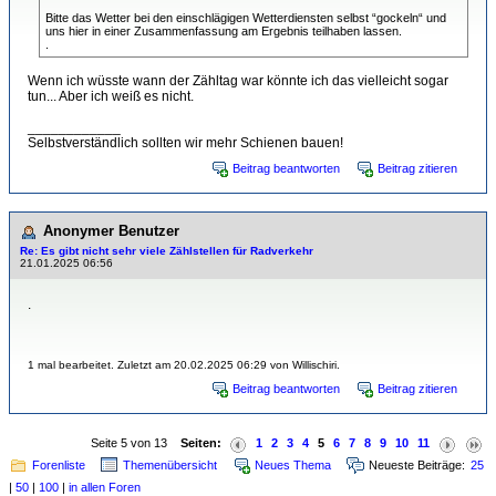
Bitte das Wetter bei den einschlägigen Wetterdiensten selbst “gockeln“ und
uns hier in einer Zusammenfassung am Ergebnis teilhaben lassen.
.
Wenn ich wüsste wann der Zähltag war könnte ich das vielleicht sogar
tun... Aber ich weiß es nicht.
____________
Selbstverständlich sollten wir mehr Schienen bauen!
Beitrag beantworten
Beitrag zitieren
Anonymer Benutzer
Re: Es gibt nicht sehr viele Zählstellen für Radverkehr
21.01.2025 06:56
.
1 mal bearbeitet. Zuletzt am 20.02.2025 06:29 von Willischiri.
Beitrag beantworten
Beitrag zitieren
Seite 5 von 13
Seiten:
1
2
3
4
5
6
7
8
9
10
11
Forenliste
Themenübersicht
Neues Thema
Neueste Beiträge:
25
|
50
|
100
|
in allen Foren