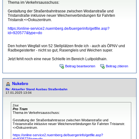
Thema im Verkehrsausschuss:
Gestaltung der Straßenbahntrasse zwischen Wodanstraße und
Tristanstraße inklusive neuer Weichenverbindungen für Fahrten
Tristanstr.<>Dokuzentrum.
https://online-service2.nuernberg.de/buergerinfo/getfile.asp?
id=920577&type=do
Den hohen Wegfall von 52 Stellplätzen finde ich - auch als ÖPNV und
Radbegeisterter - nicht so gut, Rasengleis und Weichen super.
Jetzt fehlt noch eine neue Schleife im Bereich Luitpoldhain.
Beitrag beantworten
Beitrag zitieren
Nukebro
Re: Aktueller Stand Ausbau Straßenbahn
17.01.2025 13:04
Zitat
Pro Tram
Thema im Verkehrsausschuss:
Gestaltung der Straßenbahntrasse zwischen Wodanstraße und
Tristanstraße inklusive neuer Weichenverbindungen für Fahrten Tristanstr.
<>Dokuzentrum.
https://online-service2.nuernberg.de/buergerinfo/getfile.asp?
id=920577&type=do