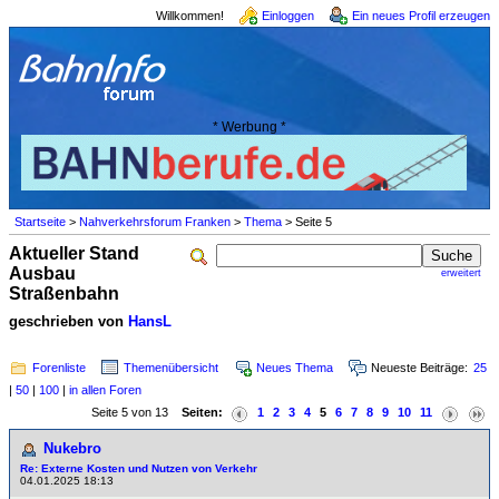
Willkommen!
Einloggen
Ein neues Profil erzeugen
* Werbung *
Startseite
>
Nahverkehrsforum Franken
>
Thema
> Seite 5
Aktueller Stand
Ausbau
erweitert
Straßenbahn
geschrieben von
HansL
Forenliste
Themenübersicht
Neues Thema
Neueste Beiträge:
25
|
50
|
100
|
in allen Foren
Seite 5 von 13
Seiten:
1
2
3
4
5
6
7
8
9
10
11
Nukebro
Re: Externe Kosten und Nutzen von Verkehr
04.01.2025 18:13