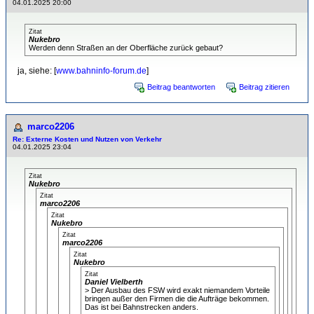
04.01.2025 20:00
Zitat
Nukebro
Werden denn Straßen an der Oberfläche zurück gebaut?
ja, siehe: [
www.bahninfo-forum.de
]
Beitrag beantworten
Beitrag zitieren
marco2206
Re: Externe Kosten und Nutzen von Verkehr
04.01.2025 23:04
Zitat
Nukebro
Zitat
marco2206
Zitat
Nukebro
Zitat
marco2206
Zitat
Nukebro
Zitat
Daniel Vielberth
> Der Ausbau des FSW wird exakt niemandem Vorteile
bringen außer den Firmen die die Aufträge bekommen.
Das ist bei Bahnstrecken anders.