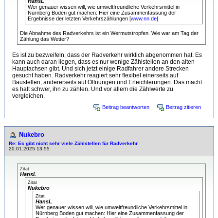
HansL
Wer genauer wissen will, wie umweltfreundliche Verkehrsmittel in
Nürnberg Boden gut machen: Hier eine Zusammenfassung der
Ergebnisse der letzten Verkehrszählungen [
www.nn.de
]
Die Abnahme des Radverkehrs ist ein Wermutstropfen. Wie war am Tag der
Zählung das Wetter?
Es ist zu bezweifeln, dass der Radverkehr wirklich abgenommen hat. Es
kann auch daran liegen, dass es nur wenige Zählstellen an den alten
Hauptachsen gibt. Und sich jetzt einige Radfahrer andere Strecken
gesucht haben. Radverkehr reagiert sehr flexibel einerseits auf
Baustellen, andererseits auf Öffnungen und Erleichterungen. Das macht
es halt schwer, ihn zu zählen. Und vor allem die Zählwerte zu
vergleichen.
Beitrag beantworten
Beitrag zitieren
Nukebro
Re: Es gibt nicht sehr viele Zählstellen für Radverkehr
20.01.2025 13:55
Zitat
HansL
Zitat
Nukebro
Zitat
HansL
Wer genauer wissen will, wie umweltfreundliche Verkehrsmittel in
Nürnberg Boden gut machen: Hier eine Zusammenfassung der